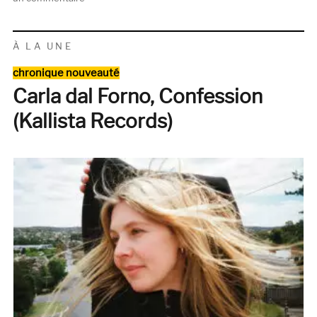
SELECTORAMA
:
AUTOUR
À LA UNE
DE
Catégories
LUCIE
chronique nouveauté
Carla dal Forno, Confession
(Kallista Records)