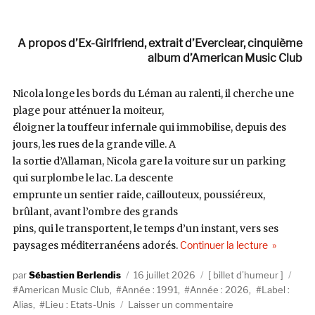
A propos d’Ex-Girlfriend, extrait d’Everclear, cinquième
album d’American Music Club
Nicola longe les bords du Léman au ralenti, il cherche une
plage pour atténuer la moiteur,
éloigner la touffeur infernale qui immobilise, depuis des
jours, les rues de la grande ville. A
la sortie d’Allaman, Nicola gare la voiture sur un parking
qui surplombe le lac. La descente
emprunte un sentier raide, caillouteux, poussiéreux,
brûlant, avant l’ombre des grands
pins, qui le transportent, le temps d’un instant, vers ses
de « I gues
paysages méditerranéens adorés.
Continuer la lecture
Auteur
Publié
Catégories
Étiq
Sébastien Berlendis
16 juillet 2026
billet d’humeur
le
American Music Club
,
Année : 1991
,
Année : 2026
,
Label :
sur
Alias
,
Lieu : Etats-Unis
Laisser un commentaire