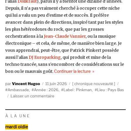
l’alias
Dollkraut
), parus il y a bientôt une dizaine d’années.
Depuis, il n’a pas vraiment cherché à occuper cette niche
qui lui a valu un peu d’estime et de succès. Il préfère
avancer dans plein de directions, inspiré tant par les styles
les plus hétérodoxes du rock, que par les grosses
orchestrations à la
Jean-Claude Vannier
, ou la musique
électronique – et cela, de même, de manière bien large. Je
vous apprendrai, peut-être, que Patrick Pinkert possède
aussi l’alias
DJ Europarking
, qui produit et mixe de la
techno trancée, sans s’encombrer de considérations sur le
de « Ambassade, Manr
bon ou le mauvais goût.
Continuer la lecture
Auteur
Publié
Catégories
Étiqu
Vincent Hugoo
11 juin 2026
chronique nouveauté
le
Ambassade
,
Année : 2026
,
Label : Pinkman
,
Lieu : Pays Bas
sur
Laisser un commentaire
Ambassade,
Manrira
(Pinkman
À LA UNE
Records)
Catégories
mardi oldie