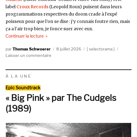
label
Croux Records
(Leopold Roux) puisent dans leurs
programmations respectives du doom crade à l’expé
poisseux pour que l’on se dise : j’y connais foutre rien, mais
ça a l’air trop bien, je fonce suer avec eux.
de « Selectorama : Summer Of Seum »
Continuer la lecture
Auteur
Publié
Catégories
Thomas Schwoerer
8 juillet 2026
selectorama
sur
le
Laisser un commentaire
Selectorama
:
Summer
À LA UNE
Of
Catégories
Seum
Epic Soundtrack
« Big Pink » par The Cudgels
(1989)