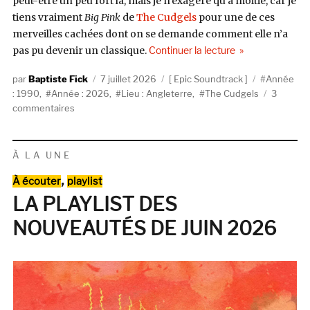
peut-être un peu fort là, mais je n’exagère qu’à moitié, car je
tiens vraiment
Big Pink
de
The Cudgels
pour une de ces
merveilles cachées dont on se demande comment elle n’a
de « « Big Pink »
pas pu devenir un classique.
Continuer la lecture
Auteur
Publié
Catégories
Étiquettes
Baptiste Fick
7 juillet 2026
Epic Soundtrack
Année
le
: 1990
,
Année : 2026
,
Lieu : Angleterre
,
The Cudgels
3
sur
commentaires
« Big
Pink »
par
À LA UNE
The
Catégories
,
Cudgels
À écouter
playlist
(1989)
LA PLAYLIST DES
NOUVEAUTÉS DE JUIN 2026