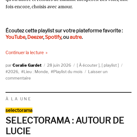
fois encore, choisis avec amour.
Écoutez cette playlist sur votre plateforme favorite :
YouTube
,
Deezer
,
Spotify
, ou
autre
.
de « LA PLAYLIST DES NOUVEAUTÉS DE JUIN 
Continuer la lecture
Auteur
Publié
Catégories
Étique
Coralie Gardet
28 juin 2026
À écouter
,
playlist
le
2026
,
Lieu : Monde
,
Playlist du mois
Laisser un
sur
commentaire
LA
PLAYLIST
DES
À LA UNE
NOUVEAUTÉS
Catégories
DE
selectorama
JUIN
SELECTORAMA : AUTOUR DE
2026
LUCIE