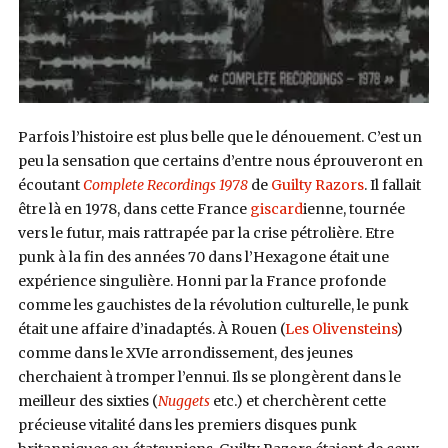
Parfois l’histoire est plus belle que le dénouement. C’est un
peu la sensation que certains d’entre nous éprouveront en
écoutant
Complete Recordings 1978
de
Guilty Razors
. Il fallait
être là en 1978, dans cette France
giscard
ienne, tournée
vers le futur, mais rattrapée par la crise pétrolière. Etre
punk à la fin des années 70 dans l’Hexagone était une
expérience singulière. Honni par la France profonde
comme les gauchistes de la révolution culturelle, le punk
était une affaire d’inadaptés. À Rouen (
Les Olivensteins
)
comme dans le XVIe arrondissement, des jeunes
cherchaient à tromper l’ennui. Ils se plongèrent dans le
meilleur des sixties (
Nuggets
etc.) et cherchèrent cette
précieuse vitalité dans les premiers disques punk