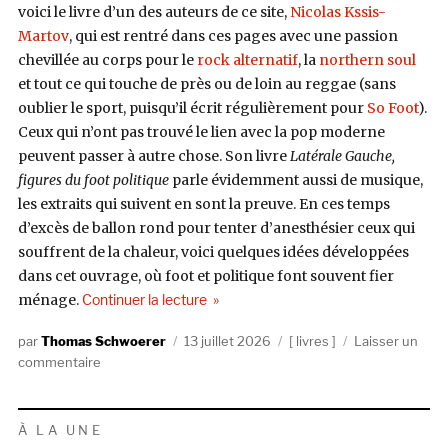
voici le livre d’un des auteurs de ce site,
Nicolas Kssis-
Martov
, qui est rentré dans ces pages avec une passion
chevillée au corps pour le
rock alternatif
, la
northern soul
et tout ce qui touche de près ou de loin au reggae (sans
oublier le sport, puisqu’il écrit régulièrement pour
So Foot
).
Ceux qui n’ont pas trouvé le lien avec la pop moderne
peuvent passer à autre chose. Son livre
Latérale Gauche,
figures du foot politique
parle évidemment aussi de musique,
les extraits qui suivent en sont la preuve. En ces temps
d’excès de ballon rond pour tenter d’anesthésier ceux qui
souffrent de la chaleur, voici quelques idées développées
dans cet ouvrage, où foot et politique font souvent fier
de « Bonnes feuilles : « Latéral Gauche,
ménage.
Continuer la lecture
Auteur
Publié
Catégories
Thomas Schwoerer
13 juillet 2026
livres
Laisser un
sur
le
commentaire
Bonnes
feuilles
:
À LA UNE
« Latéral