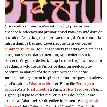
Alors voilà, comme on n’en est plus à ça près, on vous
propose le selectorama promotionnel mais assumé d’un de
ces micro festivals qu’on adore au nom qui résume toute la
saison dans ce bas monde (et pas que dans ces pages) :
Summer Of Seum
. Hors des sentiers rabattus, en plein hors
piste, tout schuss dans l’inconnu, sans œillères sur le
contenu. Ce genre de festivals qui mute chaque année, non
pas dans la volonté de s’inscrire dans un quelconque
continuum mais plutôt de livrer une tranche de vie
souterraine largement inspirée. Citons quelques tentatives
que l’on aime :
Frisson Acidulé
en Francilie,
Foutu pour
Foutu
à Metz,
Ideal Trouble
à Paris, le
New Trad Fest
à Saint
Aignan, j’en passe et des meilleurs, tous des bébé Sonic
Protest anfaittte. Ici, 2/3 du collectif ressuscité
Vaagues de
Chaleur
(Adèle Colonna-Cesari et Vince Van Cuny) et le