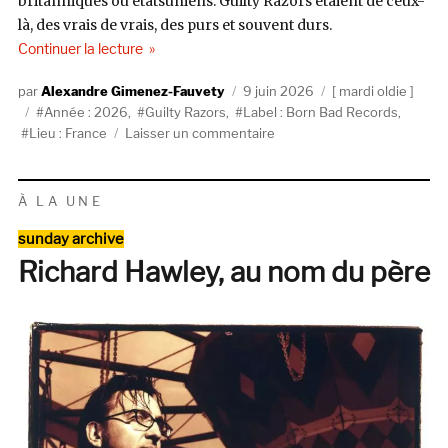
britanniques ou étatsuniens. Guilty Razors étaient de ceux-
là, des vrais de vrais, des purs et souvent durs.
de « Guilty Razors, Complete Recordings – 1978
Continuer la lecture
Auteur
Publié
Catégories
Alexandre Gimenez-Fauvety
9 juin 2026
mardi oldie
Étiquettes
le
Année : 2026
,
Guilty Razors
,
Label : Born Bad Records
,
sur
Lieu : France
Laisser un commentaire
Guilty
Razors,
Complete
À LA UNE
Recordings
Catégories
–
sunday archive
1978
Richard Hawley, au nom du père
(Born
Bad
Records)