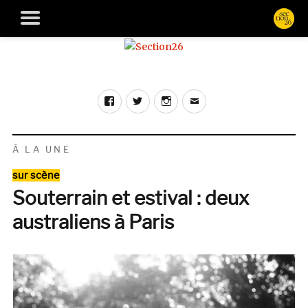
Facebook
Twitter
Instagram
E-
mail
À LA UNE
Catégories
sur scène
Souterrain et estival : deux
australiens à Paris