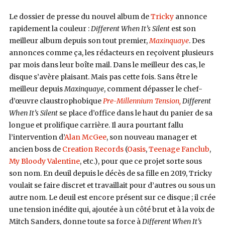
Le dossier de presse du nouvel album de
Tricky
annonce
rapidement la couleur :
Different When It’s Silent
est son
meilleur album depuis son tout premier,
Maxinquaye
. Des
annonces comme ça, les rédacteurs en reçoivent plusieurs
par mois dans leur boîte mail. Dans le meilleur des cas, le
disque s’avère plaisant. Mais pas cette fois. Sans être le
meilleur depuis
Maxinquaye
, comment dépasser le chef-
d’œuvre claustrophobique
Pre-Millennium Tension,
Different
When It’s Silent
se place d’office dans le haut du panier de sa
longue et prolifique carrière. Il aura pourtant fallu
l’intervention d’
Alan McGee
, son nouveau manager et
ancien boss de
Creation Records
(
Oasis
,
Teenage Fanclub
,
My Bloody Valentine
, etc.), pour que ce projet sorte sous
son nom. En deuil depuis le décès de sa fille en 2019, Tricky
voulait se faire discret et travaillait pour d’autres ou sous un
autre nom. Le deuil est encore présent sur ce disque ; il crée
une tension inédite qui, ajoutée à un côté brut et à la voix de
Mitch Sanders, donne toute sa force à
Different When It’s