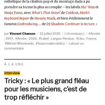
esthétique de la citation pop et du montage dada a pu
prendre sa forme la plus accomplie – les labels
Mo’ Wax
et
Ninja Tune
, avec
What’s That Noise?
de
Coldcut
,
Mark’s
Keyboard Repair
de
Money Mark
, et bien évidemment le
de « La
fameux
Endtroducing…..
de
DJ Shadow
.
Continuer la lecture
Auteur
Publié
Catégories
Étiquettes
Vincent Chanson
22 juillet 2026
chroniques
Année
le
: 1997
,
Année : 2026
,
Label : Langue Pendue
,
Lieu : France
,
Michel Wisniewski
,
Supermalprodelica
Laisser un
sur
commentaire
Langue
Pendue
n°12
À LA UNE
:
Catégories
Super
interview
mal
Tricky : « Le plus grand fléau
produit,
pour les musiciens, c’est de
Une
histoire
trop réfléchir »
du
disque