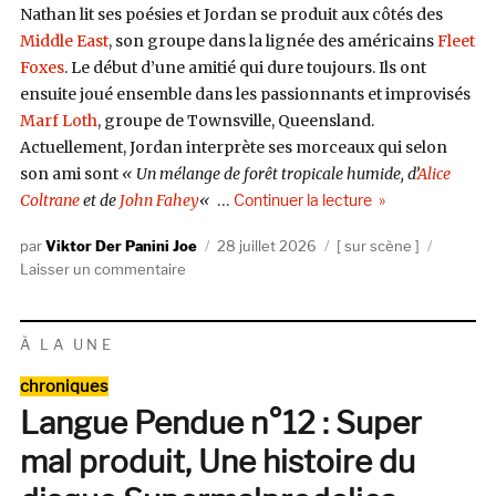
Nathan lit ses poésies et Jordan se produit aux côtés des
Middle East
, son groupe dans la lignée des américains
Fleet
Foxes
. Le début d’une amitié qui dure toujours. Ils ont
ensuite joué ensemble dans les passionnants et improvisés
Marf Loth
, groupe de Townsville, Queensland.
Actuellement, Jordan interprète ses morceaux qui selon
son ami sont
« Un mélange de forêt tropicale humide, d’
Alice
de « Souterrain et 
Coltrane
et de
John Fahey
«
…
Continuer la lecture
Auteur
Publié
Catégories
Viktor Der Panini Joe
28 juillet 2026
sur scène
sur
le
Laisser un commentaire
Souterrain
et
estival
À LA UNE
:
Catégories
deux
chroniques
australiens
Langue Pendue n°12 : Super
à
mal produit, Une histoire du
Paris