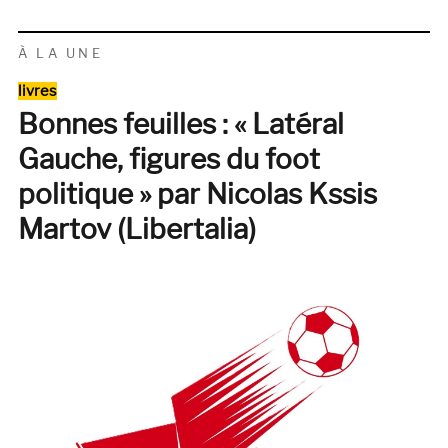
I
guess
you
À LA UNE
got
Catégories
no
livres
one
Bonnes feuilles : « Latéral
Gauche, figures du foot
politique » par Nicolas Kssis
Martov (Libertalia)