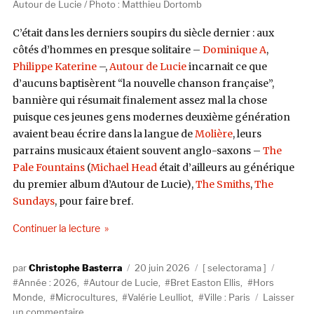
Autour de Lucie / Photo : Matthieu Dortomb
C’était dans les derniers soupirs du siècle dernier : aux
côtés d’hommes en presque solitaire –
Dominique A
,
Philippe Katerine
–,
Autour de Lucie
incarnait ce que
d’aucuns baptisèrent “la nouvelle chanson française”,
bannière qui résumait finalement assez mal la chose
puisque ces jeunes gens modernes deuxième génération
avaient beau écrire dans la langue de
Molière
, leurs
parrains musicaux étaient souvent anglo-saxons –
The
Pale Fountains
(
Michael Head
était d’ailleurs au générique
du premier album d’Autour de Lucie),
The Smiths
,
The
Sundays
, pour faire bref.
de « SELECTORAMA : AUTOUR DE LUCIE »
Continuer la lecture
Auteur
Publié
Catégories
Étiquet
Christophe Basterra
20 juin 2026
selectorama
le
Année : 2026
,
Autour de Lucie
,
Bret Easton Ellis
,
Hors
Monde
,
Microcultures
,
Valérie Leulliot
,
Ville : Paris
Laisser
sur
un commentaire