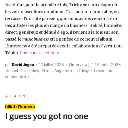
Silent
. Car, pour la première fois, Tricky sort un disque où
les voix masculines dominent. C’est autour d’une table, en
terrasse d’un café parisien, que nous avons rencontré un
des artistes les plus en marge du business. Habité, honnête,
direct, généreux et dénué d’ego, il revient à la fois sur son
passé, le
music business
et la genèse de ce nouvel album.
L’interview a été préparée avec la collaboration d’Yves-Loïc
de « Tricky : « Le plus grand fléau pour le
Tépho.
Continuer la lecture
Auteur
Publié
Catégories
Étiquettes
David Jegou
17 juillet 2026
interview
Année : 2026
,
le
Label : False Idols
,
Lieu : Angleterre
,
Tricky
Laisser un
sur
commentaire
Tricky
:
« Le
À LA UNE
plus
Catégories
grand
billet d’humeur
fléau
I guess you got no one
pour
les