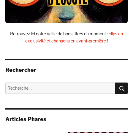
Retrouvez ici notre veille de bons titres du moment :
clips en
exclusivité et chansons en avant-première
!
Rechercher
R
Recherche
pour :
Articles Phares