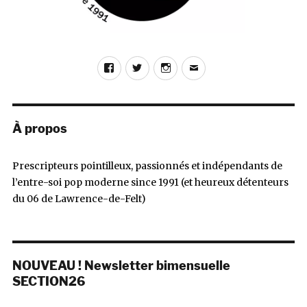
your
head
Facebook
Twitter
Instagram
E-
mail
À propos
Prescripteurs pointilleux, passionnés et indépendants de
l’entre-soi pop moderne since 1991 (et heureux détenteurs
du 06 de Lawrence-de-Felt)
NOUVEAU ! Newsletter bimensuelle
SECTION26