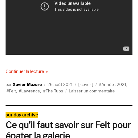
de « The Tubs reprend « Crystal Ball » de Felt »
Continuer la lecture
Auteur
Publié
Catégories
Étiquettes
Xavier Mazure
26 août 2021
cover
Année : 2021
,
le
sur
Felt
,
Lawrence
,
The Tubs
Laisser un commentaire
The
Tubs
reprend
Catégories
sunday archive
« Crystal
Ce qu’il faut savoir sur Felt pour
Ball »
de
épater la galerie
Felt