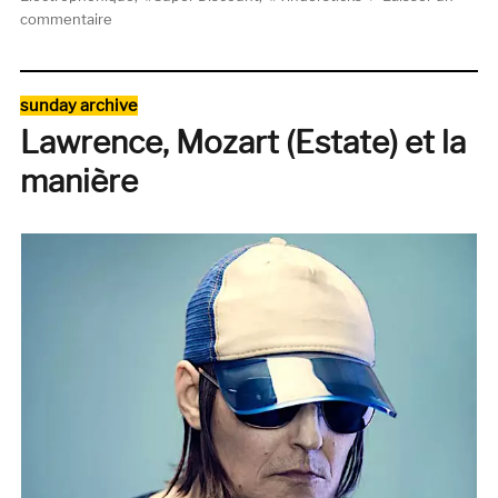
sur
commentaire
25
cm
de
Catégories
sunday archive
plaisir
Lawrence, Mozart (Estate) et la
manière