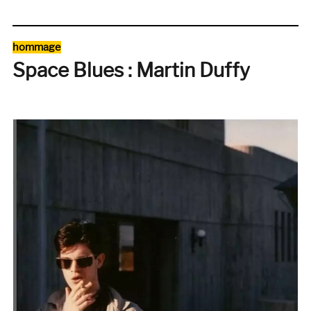
Martin
Duffy
&
Catégories
hommage
Felt
Space Blues : Martin Duffy
par
Joe
Dilworth
(Birmin
1988)