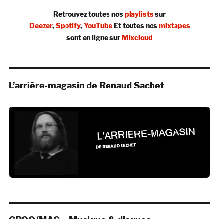
Retrouvez toutes nos
playlists
sur
Deezer
,
Spotify
,
YouTube
Et toutes nos
mixtapes
sont en ligne sur
Mixcloud
L’arrière-magasin de Renaud Sachet