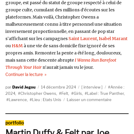
groupe, est passé du statut de groupe respecté à celui de
groupe culte, cumulant des millions d’écoutes sur les
plateformes. Mais voilà, Christopher Owens a
malheureusement connu à titre personnel une situation
inversement proportionnelle, en passant de pop star
s’affichant sur les campagnes
Saint Laurent
,
Isabel Marant
ou
H&M
à une vie de sans domicile fixe ignoré de ses
propres amis. Remonter la pente a été long, douloureux,
mais sans cette descente abrupte
I Wanna Run Barefoot
Through Your Hair
n’aurait jamais vu le jour.
de « Christopher Owens : « Je n’ai jamais eu aussi
Continuer la lecture
Auteur
Publié
Catégories
Étiquettes
David Jegou
14 décembre 2024
interview
Année :
le
2024
,
Christopher Owens
,
Felt
,
Girls
,
Label : True Panther
,
sur
Lawrence
,
Lieu : Etats Unis
Laisser un commentaire
Christopher
Owens
:
Catégories
portfolio
« Je
Martin Duffy & Felt par Joe
n’ai