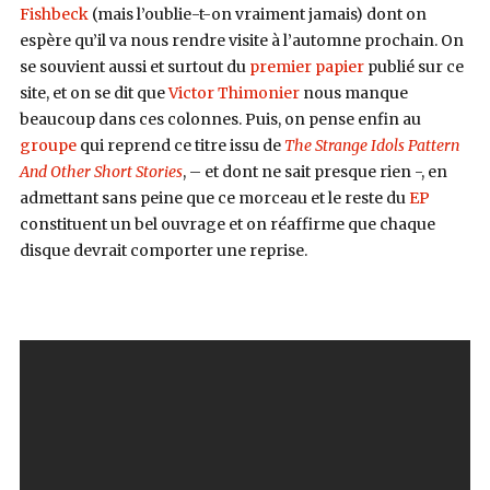
Fishbeck
(mais l’oublie-t-on vraiment jamais) dont on
espère qu’il va nous rendre visite à l’automne prochain. On
se souvient aussi et surtout du
premier papier
publié sur ce
site, et on se dit que
Victor Thimonier
nous manque
beaucoup dans ces colonnes. Puis, on pense enfin au
groupe
qui reprend ce titre issu de
The Strange Idols Pattern
And Other Short Stories
, – et dont ne sait presque rien -, en
admettant sans peine que ce morceau et le reste du
EP
constituent un bel ouvrage et on réaffirme que chaque
disque devrait comporter une reprise.