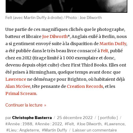
Felt (avec Martin Duffy à droite) / Photo : Joe Dilworth
Une partie de ces magnifiques clichés que le photographe,
batteur et libraire
Joe Dilworth
*, Anglais exilé à Berlin, nous
a si gentiment envoyé suite à la disparition de
Martin Duffy
,
a été publiée dans le très beau livre consacré à
Felt
, publié
chez en 2012 (tirage limité à 1 000 exemplaire et donc,
devenu depuis objet culte) chez First Third Books. Elles ont
été prises à Birmingham, quelque temps avant donc que
Lawrence
ne déménage pour Brighton, où habitaient déjà
Alan McGee
, tête pensante de
Creation Records
, et les
Primal Scream
.
de « Martin Duffy & Felt par Joe Dilworth (Birmi
Continuer la lecture
Auteur
Publié
Catégories
Étiqu
Christophe Basterra
25 décembre 2022
portfolio
le
Année : 1988
,
Année : 2022
,
Felt
,
Joe Dilworth
,
Lawrence
,
sur
Lieu : Angleterre
,
Martin Duffy
Laisser un commentaire