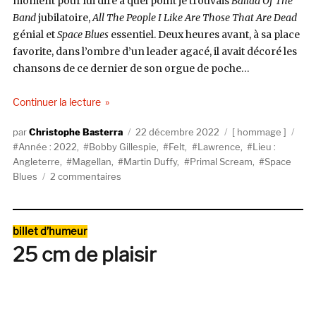
moment pour lui dire à quel point je trouvais
Ballad Of The
Band
jubilatoire,
All The People I Like Are Those That Are Dead
génial et
Space Blues
essentiel. Deux heures avant, à sa place
favorite, dans l’ombre d’un leader agacé, il avait décoré les
chansons de ce dernier de son orgue de poche…
de « Space Blues : Martin Duffy »
Continuer la lecture
Auteur
Publié
Catégories
Éti
Christophe Basterra
22 décembre 2022
hommage
le
Année : 2022
,
Bobby Gillespie
,
Felt
,
Lawrence
,
Lieu :
Angleterre
,
Magellan
,
Martin Duffy
,
Primal Scream
,
Space
sur
Blues
2 commentaires
Space
Blues
:
Catégories
billet d’humeur
Martin
25 cm de plaisir
Duffy