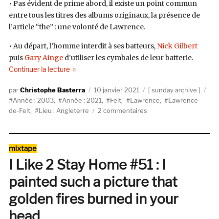
• Pas évident de prime abord, il existe un point commun
entre tous les titres des albums originaux, la présence de
l’article “the” : une volonté de Lawrence.
• Au départ, l’homme interdit à ses batteurs,
Nick Gilbert
puis
Gary Ainge
d’utiliser les cymbales de leur batterie.
de « Ce qu’il faut savoir sur Felt pour épater la gal
Continuer la lecture
Auteur
Publié
Catégories
Éti
Christophe Basterra
10 janvier 2021
sunday archive
le
Année : 2003
,
Année : 2021
,
Felt
,
Lawrence
,
Lawrence-
sur
de-Felt
,
Lieu : Angleterre
2 commentaires
Ce
qu’il
faut
Catégories
mixtape
savoir
I Like 2 Stay Home #51 : I
sur
Felt
painted such a picture that
pour
épater
golden fires burned in your
la
head
galerie