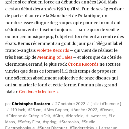
grâce si ce n’est en force au début des années 1980. Mais
c’est au début des années 1990 qu’il vit l’un de ses âges d’or :
de part et d’autre de la Manche et de l’Atlantique, un
nombre assez dingue de groupes opte pour ce format qui
séduit souvent et fascine toujours – parce qu’on le veuille
ou non, en musique pop, l’objet est forcément au centre des
ébats. Remis récemment au gout du jour par l’élégant label
franco-anglais
Violette Records
– qui vient de réaliser le
très beau
Elp
de
Meaning of Tales
– et alors que du côté de
Clermont-Ferrand, le plus rock
6Tone Records
ne sort ses
vinyles que dans ce format-là, il était temps de proposer
une sélection absolument subjective de onze disques qui
ont su marier le fond et cette forme. Pour un plus grand
de « 25 cm de plaisir »
plaisir.
Continuer la lecture
Auteur
Publié
Catégories
Christophe Basterra
27 octobre 2022
billet d’humeur
Étiquettes
le
10 inch
,
25 cm
,
Alex Gopher
,
Année : 2022
,
Doves
,
Etienne de Crécy
,
Felt
,
Girls
,
Herzfeld
,
Lawrence
,
Le
Mans
,
Safety First
,
spring
,
Stereolab
,
Studio
Electrophonique
,
Super Discount
,
Tindersticks
Laisser un