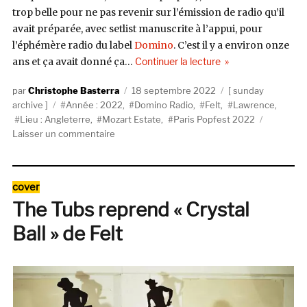
trop belle pour ne pas revenir sur l’émission de radio qu’il
avait préparée, avec setlist manuscrite à l’appui, pour
l’éphémère radio du label
Domino
. C’est il y a environ onze
de « Lawrence, Mozar
ans et ça avait donné ça…
Continuer la lecture
Auteur
Publié
Catégories
Christophe Basterra
18 septembre 2022
sunday
Étiquettes
le
archive
Année : 2022
,
Domino Radio
,
Felt
,
Lawrence
,
Lieu : Angleterre
,
Mozart Estate
,
Paris Popfest 2022
sur
Laisser un commentaire
Lawrence,
Mozart
(Estate)
Catégories
cover
et
The Tubs reprend « Crystal
la
manière
Ball » de Felt