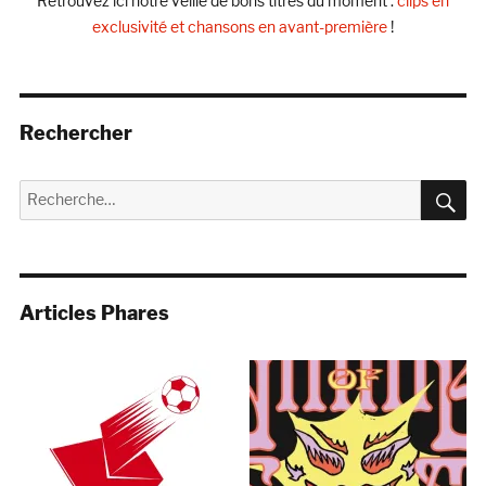
Retrouvez ici notre veille de bons titres du moment :
clips en
exclusivité et chansons en avant-première
!
Rechercher
R
Recherche
pour :
Articles Phares