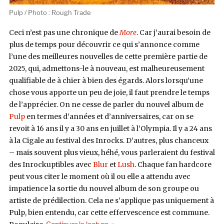
Pulp / Photo : Rough Trade
Ceci n’est pas une chronique de
More
. Car j’aurai besoin de
plus de temps pour découvrir ce qui s’annonce comme
l’une des meilleures nouvelles de cette première partie de
2025, qui, admettons-le à nouveau, est malheureusement
qualifiable de à chier à bien des égards. Alors lorsqu’une
chose vous apporte un peu de joie, il faut prendre le temps
de l’apprécier. On ne cesse de parler du nouvel album de
Pulp
en termes d’années et d’anniversaires, car on se
revoit à 16 ans il y a 30 ans en juillet à l’Olympia. Il y a 24 ans
à la Cigale au festival des Inrocks. D’autres, plus chanceux
– mais souvent plus vieux, héhé, vous parleraient du festival
des Inrockuptibles avec
Blur
et
Lush
. Chaque fan hardcore
peut vous citer le moment où il ou elle a attendu avec
impatience la sortie du nouvel album de son groupe ou
artiste de prédilection. Cela ne s’applique pas uniquement à
Pulp, bien entendu, car cette effervescence est commune.
de « Ceci n’est pas une chronique d