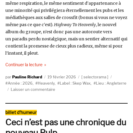
même respiration, le même sentiment d’appartenance à
une minorité qui privilégiera éternellement les pubs et les
médiathèques aux salles de crossfit (bonus si vous ne voyez
même pas ce que c’est).
Highway To Heavenly
, le nouvel
album du groupe, n’est donc pas une autoroute vers
un paradis perdu nostalgique, mais un sentier alternatif qui
contient la promesse de cieux plus radieux, même si pour
l’instant, il pleut.
de « Selectorama : Heavenly »
Continuer la lecture
Auteur
Publié
Catégories
Étiquettes
Pauline Richard
19 février 2026
selectorama
le
Année : 2026
,
Heavenly
,
Label : Skep Wax
,
Lieu : Angleterre
sur
Laisser un commentaire
Selectorama
:
Heavenly
Catégories
billet d’humeur
Ceci n’est pas une chronique du
nouveau Pulp