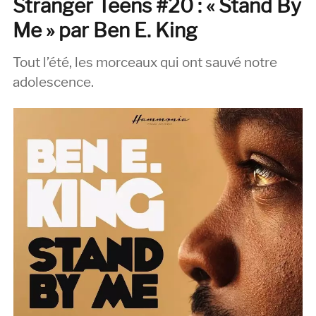
Stranger Teens #20 : « Stand By
de
Jarvis
Me » par Ben E. King
Cocker
(Penguin
Tout l’été, les morceaux qui ont sauvé notre
Books)
adolescence.