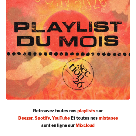
Retrouvez toutes nos
playlists
sur
Deezer
,
Spotify
,
YouTube
Et toutes nos
mixtapes
sont en ligne sur
Mixcloud