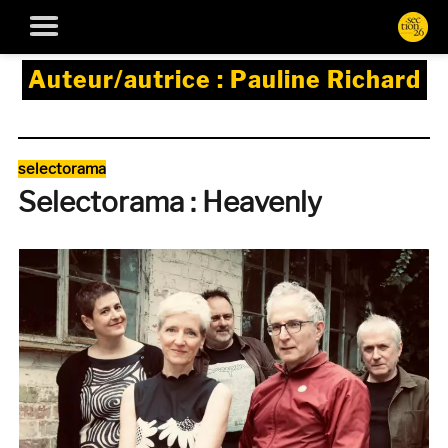
Auteur/autrice :
Pauline Richard
Catégories
selectorama
Selectorama : Heavenly