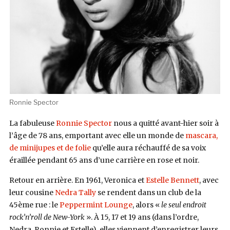
Ronnie Spector
La fabuleuse
Ronnie Spector
nous a quitté avant-hier soir à
l’âge de 78 ans, emportant avec elle un monde de
mascara,
de minijupes et de folie
qu’elle aura réchauffé de sa voix
éraillée pendant 65 ans d’une carrière en rose et noir.
Retour en arrière. En 1961, Veronica et
Estelle Bennett
, avec
leur cousine
Nedra Tally
se rendent dans un club de la
45ème rue : le
Peppermint Lounge
, alors «
le seul endroit
rock’n’roll de New-York
». À 15, 17 et 19 ans (dans l’ordre,
Nedra, Ronnie et Estelle), elles viennent d’enregistrer leurs