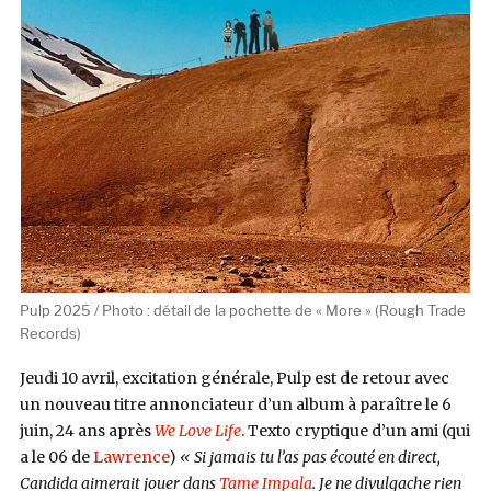
Pulp 2025 / Photo : détail de la pochette de « More » (Rough Trade
Records)
Jeudi 10 avril, excitation générale, Pulp est de retour avec
un nouveau titre annonciateur d’un album à paraître le 6
juin, 24 ans après
We Love Life
. Texto cryptique d’un ami (qui
a le 06 de
Lawrence
)
« Si jamais tu l’as pas écouté en direct,
Candida aimerait jouer dans
Tame Impala
. Je ne divulgache rien