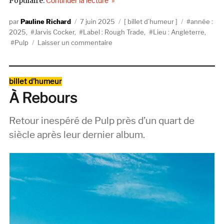
Populaire.
Continuer la lecture
Auteur
Publié
Catégories
Étiquettes
Pauline Richard
7 juin 2025
billet d’humeur
année :
le
2025
,
Jarvis Cocker
,
Label : Rough Trade
,
Lieu : Angleterre
,
sur
Pulp
Laisser un commentaire
Ceci
n’est
pas
Catégories
billet d’humeur
une
À Rebours
chronique
du
nouveau
Retour inespéré de Pulp près d’un quart de
Pulp
siècle après leur dernier album.