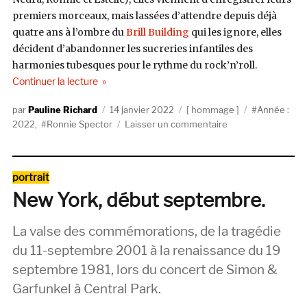
premiers morceaux, mais lassées d’attendre depuis déjà
quatre ans à l’ombre du
Brill Building
qui les ignore, elles
décident d’abandonner les sucreries infantiles des
harmonies tubesques pour le rythme du rock’n’roll.
de « Bye-Bye, Ronnie. »
Continuer la lecture
Auteur
Publié
Catégories
Étiquettes
Pauline Richard
14 janvier 2022
hommage
Année :
le
sur
2022
,
Ronnie Spector
Laisser un commentaire
Bye-
Bye,
Ronnie.
Catégories
portrait
New York, début septembre.
La valse des commémorations, de la tragédie
du 11-septembre 2001 à la renaissance du 19
septembre 1981, lors du concert de Simon &
Garfunkel à Central Park.