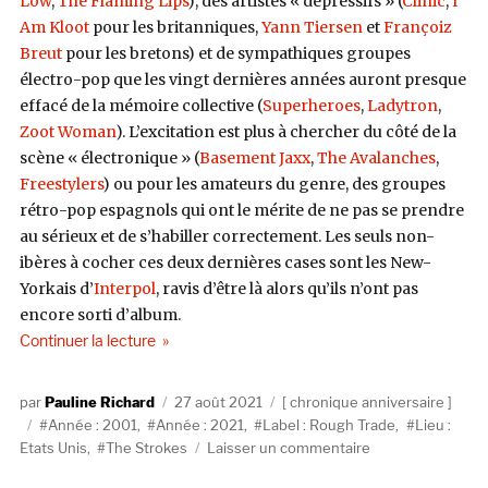
Low
,
The Flaming Lips
), des artistes « dépressifs » (
Clinic
,
I
Am Kloot
pour les britanniques,
Yann Tiersen
et
Françoiz
Breut
pour les bretons) et de sympathiques groupes
électro-pop que les vingt dernières années auront presque
effacé de la mémoire collective (
Superheroes
,
Ladytron
,
Zoot Woman
). L’excitation est plus à chercher du côté de la
scène « électronique » (
Basement Jaxx
,
The Avalanches
,
Freestylers
) ou pour les amateurs du genre, des groupes
rétro-pop espagnols qui ont le mérite de ne pas se prendre
au sérieux et de s’habiller correctement. Les seuls non-
ibères à cocher ces deux dernières cases sont les New-
Yorkais d’
Interpol
, ravis d’être là alors qu’ils n’ont pas
encore sorti d’album.
de « The Strokes, Is This It (Rough Trade, 2001) 
Continuer la lecture
Auteur
Publié
Catégories
Pauline Richard
27 août 2021
chronique anniversaire
Étiquettes
le
Année : 2001
,
Année : 2021
,
Label : Rough Trade
,
Lieu :
sur
Etats Unis
,
The Strokes
Laisser un commentaire
The