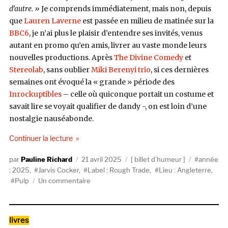
d’autre. »
Je comprends immédiatement, mais non, depuis
que
Lauren Laverne
est passée en milieu de matinée sur la
BBC6
, je n’ai plus le plaisir d’entendre ses invités, venus
autant en promo qu’en amis, livrer au vaste monde leurs
nouvelles productions. Après
The Divine Comedy
et
Stereolab
, sans oublier
Miki Berenyi trio
, si ces dernières
semaines ont évoqué la « grande » période des
Inrockuptibles
– celle où quiconque portait un costume et
savait lire se voyait qualifier de dandy -, on est loin d’une
nostalgie nauséabonde.
de « À Rebours »
Continuer la lecture
Auteur
Publié
Catégories
Étiquettes
Pauline Richard
21 avril 2025
billet d’humeur
année
le
: 2025
,
Jarvis Cocker
,
Label : Rough Trade
,
Lieu : Angleterre
,
sur
Pulp
Un commentaire
À
Rebours
Catégories
livres