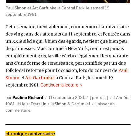
Paul Simon et Art Garfunkel à Central Park, le samedi 19
septembre 1981.
Cette semaine, inévitablement, commémore l’anniversaire
des vingt ans des attentats du 11 septembre, et l’entrée dans
un XXIè siècle qui, à bien des égards, ne tient que bien peu
de promesses. Mais comme à New York, rien n’est jamais
complètement gris, la ville célèbre également les quarante
ans d’une forme de renaissance, personnifiée par un duo
folk local reformé pour l’occasion, lors du concert de
Paul
Simon
et
Art Garfunkel
à Central Park, le samedi 19
de « New York, début septemb
septembre 1981.
Continuer la lecture
Auteur
Publié
Catégories
Étiquettes
Pauline Richard
11 septembre 2021
portrait
Année :
le
1981
,
Lieu : Etats Unis
,
Simon & Garfunkel
Laisser un
sur
commentaire
New
York,
début
Catégories
chronique anniversaire
septembre.