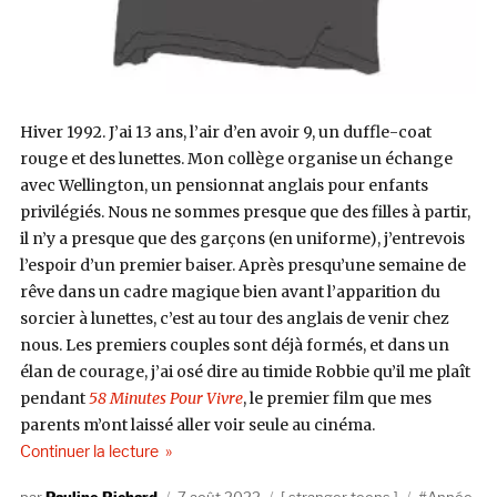
Hiver 1992. J’ai 13 ans, l’air d’en avoir 9, un duffle-coat
rouge et des lunettes. Mon collège organise un échange
avec Wellington, un pensionnat anglais pour enfants
privilégiés. Nous ne sommes presque que des filles à partir,
il n’y a presque que des garçons (en uniforme), j’entrevois
l’espoir d’un premier baiser. Après presqu’une semaine de
rêve dans un cadre magique bien avant l’apparition du
sorcier à lunettes, c’est au tour des anglais de venir chez
nous. Les premiers couples sont déjà formés, et dans un
élan de courage, j’ai osé dire au timide Robbie qu’il me plaît
pendant
58 Minutes Pour Vivre
, le premier film que mes
parents m’ont laissé aller voir seule au cinéma.
de « Stranger Teens #20 : « Stand By Me » par Be
Continuer la lecture
Auteur
Publié
Catégories
Étiquettes