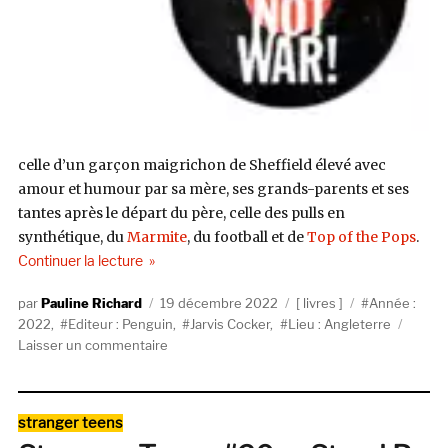
celle d’un garçon maigrichon de Sheffield élevé avec
amour et humour par sa mère, ses grands-parents et ses
tantes après le départ du père, celle des pulls en
synthétique, du
Marmite
, du football et de
Top of the Pops
.
de « « Good Pop, Bad Pop » de Jarvis Cocker (Pe
Continuer la lecture
Auteur
Publié
Catégories
Étiquettes
Pauline Richard
19 décembre 2022
livres
Année :
le
2022
,
Editeur : Penguin
,
Jarvis Cocker
,
Lieu : Angleterre
sur
Laisser un commentaire
« Good
Pop,
Bad
Catégories
stranger teens
Pop »