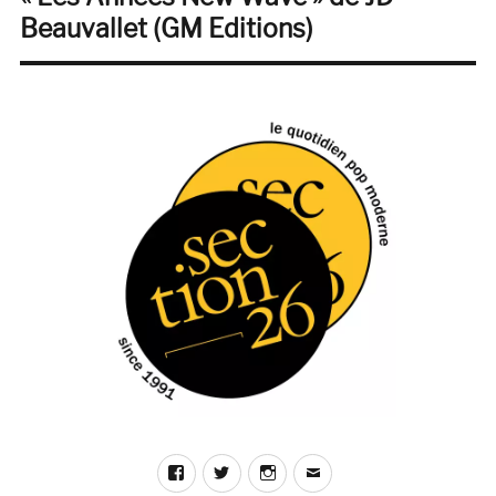
suivante :
Beauvallet (GM Editions)
Facebook
Twitter
Instagram
E-
mail