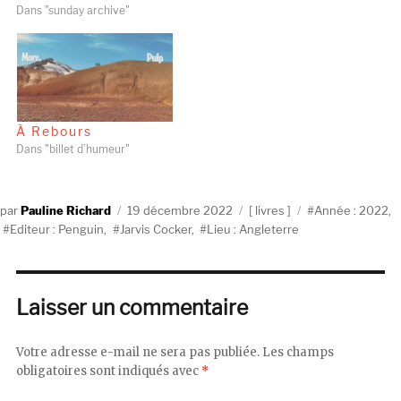
Dans "sunday archive"
À Rebours
Dans "billet d’humeur"
Auteur
Publié
Catégories
Étiquettes
Pauline Richard
19 décembre 2022
livres
Année : 2022
,
le
Editeur : Penguin
,
Jarvis Cocker
,
Lieu : Angleterre
Laisser un commentaire
Votre adresse e-mail ne sera pas publiée.
Les champs
obligatoires sont indiqués avec
*