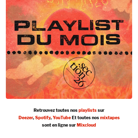
Retrouvez toutes nos
playlists
sur
Deezer
,
Spotify
,
YouTube
Et toutes nos
mixtapes
sont en ligne sur
Mixcloud