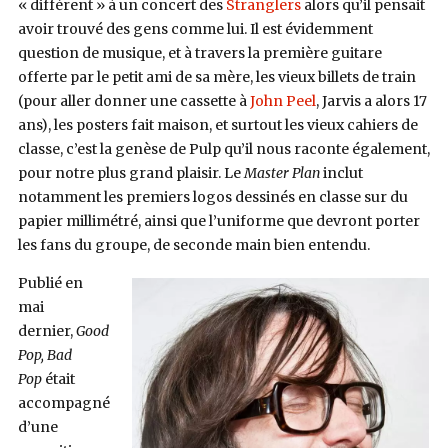
« différent » à un concert des
Stranglers
alors qu’il pensait
avoir trouvé des gens comme lui. Il est évidemment
question de musique, et à travers la première guitare
offerte par le petit ami de sa mère, les vieux billets de train
(pour aller donner une cassette à
John Peel
, Jarvis a alors 17
ans), les posters fait maison, et surtout les vieux cahiers de
classe, c’est la genèse de Pulp qu’il nous raconte également,
pour notre plus grand plaisir. Le
Master Plan
inclut
notamment les premiers logos dessinés en classe sur du
papier millimétré, ainsi que l’uniforme que devront porter
les fans du groupe, de seconde main bien entendu.
Publié en
mai
dernier,
Good
Pop, Bad
Pop
était
accompagné
d’une