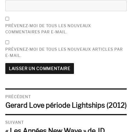
PRÉVENEZ-MOI DE TOUS LES NOUVEAUX
COMMENTAIRES PAR E-MAIL.
PRÉVENEZ-MOI DE TOUS LES NOUVEAUX ARTICLES PAR
E-MAIL.
Navigation
PRÉCÉDENT
Gerard Love période Lightships (2012)
de
Publication
précédente :
l’article
SUIVANT
« Les Années New Wave » de JD
Publication