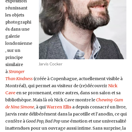
exposition
réunissant
les objets
photographi
és dans une
galerie
londonienne
, sur un
principe
Jarvis Cocker
similaire
à
Stranger
Than Kindness
(créée à Copenhague, actuellement visible à
Montréal), qui permet au visiteur de (re)découvrir
Nick
Cave
en se promenant, entre autres, dans son salon et sa
bibliothèque. Mais là où Nick Cave montre le
Chewing-Gum
de Nina Simone
, à qui
Warren Ellis
a depuis consacré un livre,
Jarvis reste délibérément dans la pacotille et l’anodin, ce qui
confère à
Good Pop, Bad Pop
une émotion et une universalité
inattendues pour un ouvrage aussi intime. Sans surprise, la