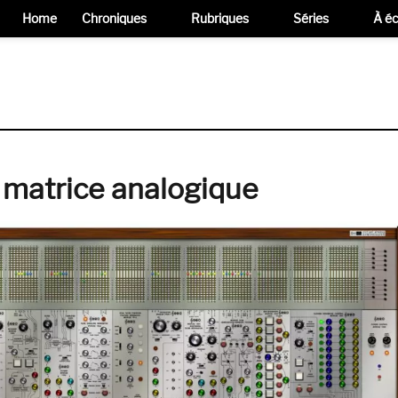
Home
Chroniques
Rubriques
Séries
À éc
expand
child
menu
 matrice analogique