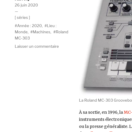
Publié
26 juin 2020
le
Catégories
séries
Étiquettes
Année : 2020
,
Lieu :
Monde
,
Machines
,
Roland
MC-303
sur
Laisser un commentaire
Machines
#9
:
Roland
MC-
303,
Jack
in
La Roland MC-303 Groovebo
the
Groovebox
À sa sortie, en 1996, la
MC-
instruments électroniques,
ou la presse généraliste. L