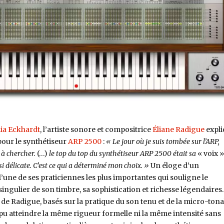
lia Eckhardt
, l’artiste sonore et compositrice
Éliane Radigue
expli
pour le synthétiseur
ARP 2500
:
« Le jour où je suis tombée sur l’ARP,
s à chercher.
(…)
le top du top du synthétiseur ARP 2500 était sa
« voix »
si délicate. C’est ce qui a déterminé mon choix. »
Un éloge d’un
une de ses praticiennes les plus importantes qui souligne le
ngulier de son timbre, sa sophistication et richesse légendaires.
de Radigue, basés sur la pratique du son tenu et de la micro-tonal
 pu atteindre la même rigueur formelle ni la même intensité sans