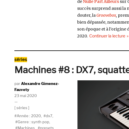
de
Nulle Part Ailleurs
sur 
succès surprend aussi la 
douter, la
Groovebox
,
premi
bien dépassée, notamment p
son époque et à l’origine 
de
2020.
Continuer la lecture
Catégories
séries
Machines #8 : DX7, squatt
Auteur
Alexandre Gimenez-
Fauvety
Publié
23 mai 2020
le
Catégories
séries
Étiquettes
Année : 2020
,
dx7
,
Genre : synth pop
,
Machines
,
presets