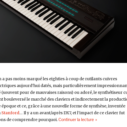
 a pas moins marqué les eighties à coup de rutilants cuivres
lectriques aujourd’hui datés, mais particulièrement impressionnan
sté (souvent pour de mauvaises raisons) ou adoré, le synthétiseur c
 bouleversé le marché des claviers et indirectement la product
e époque et ce, grâce à une nouvelle forme de synthèse, inventée
à
Stanford
… Il y a un avant/après DX7, et l’impact de ce clavier fut
de « Machines #8 :
ons de comprendre pourquoi.
Continuer la lecture