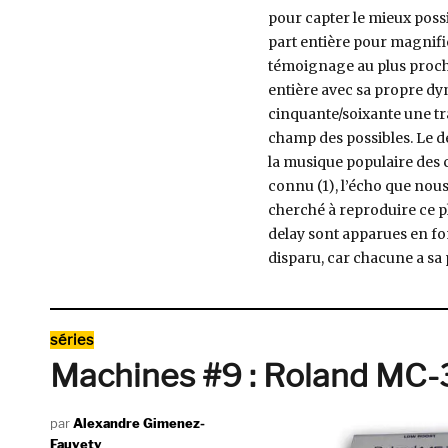
pour capter le mieux possi
part entière pour magnifi
témoignage au plus proche
entière avec sa propre dy
cinquante/soixante une traj
champ des possibles. Le del
la musique populaire des
connu (1), l’écho que no
cherché à reproduire ce 
delay sont apparues en fo
disparu, car chacune a sa
Catégories
séries
Machines #9 : Roland MC-3
Auteur
Alexandre Gimenez-
Fauvety