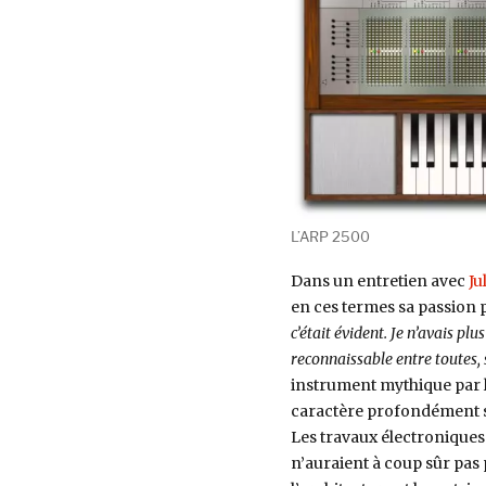
:
ARP
2500,
matrice
analogique
L’ARP 2500
Dans un entretien avec
Ju
en ces termes sa passion 
c’était évident. Je n’avais plu
reconnaissable entre toutes, 
instrument mythique par l’
caractère profondément si
Les travaux électroniques 
n’auraient à coup sûr pas