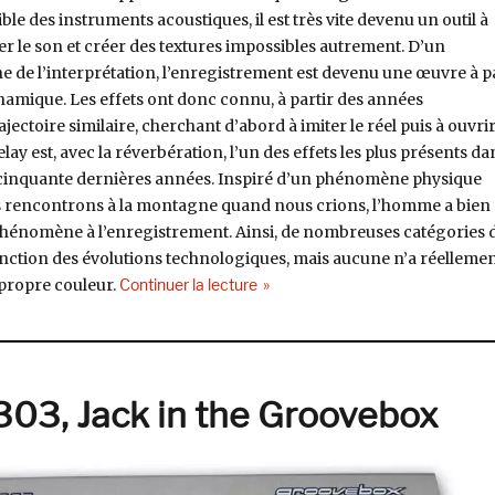
ble des instruments acoustiques, il est très vite devenu un outil à
er le son et créer des textures impossibles autrement. D’un
 de l’interprétation, l’enregistrement est devenu une
œuvre
à p
namique. Les effets ont donc connu, à partir des années
ectoire similaire, cherchant d’abord à imiter le réel puis à ouvrir
ay est, avec la réverbération, l’un des effets les plus présents da
 cinquante dernières années. Inspiré d’un phénomène physique
us rencontrons à la montagne quand nous crions, l’homme a bien
phénomène à l’enregistrement. Ainsi, de nombreuses catégories 
nction des évolutions technologiques, mais aucune n’a réelleme
de « Machines Hors Série #3: Dem
 propre couleur.
Continuer la lecture
03, Jack in the Groovebox