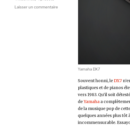
sur
Laisser un commentaire
Machines
#8
:
DX7,
squatteur
de
la
bande
FM
Yamaha DX7
Souvent honni, le
DX7
n’en
plastiques et de pianos é
vers 1983. Qu’il soit déte
de
Yamaha
a complètement
de la musique pop de cett
quelques années plus tôt 
incommensurable. Essay