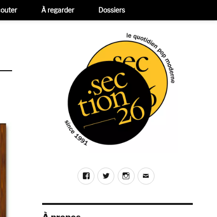
outer
À regarder
Dossiers
Facebook
Twitter
Instagram
E-
mail