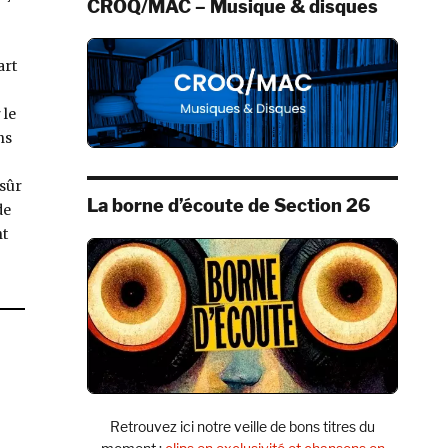
CROQ/MAC – Musique & disques
art
 le
ns
 sûr
La borne d’écoute de Section 26
de
nt
ander un Delay »
Retrouvez ici notre veille de bons titres du