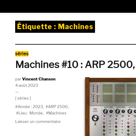
Étiquette :
Machines
Catégories
séries
Machines #10 : ARP 2500,
Auteur
Vincent Chanson
Publié
4 août 2023
le
Catégories
séries
Étiquettes
Année : 2023
,
ARP 2500
,
Lieu : Monde
,
Machines
sur
Laisser un commentaire
Machines
#10