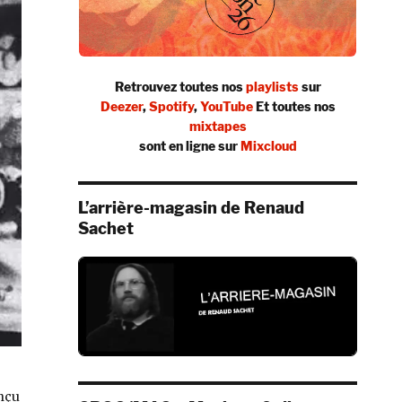
Retrouvez toutes nos
playlists
sur
Deezer
,
Spotify
,
YouTube
Et toutes nos
mixtapes
sont en ligne sur
Mixcloud
L’arrière-magasin de Renaud
Sachet
onçu