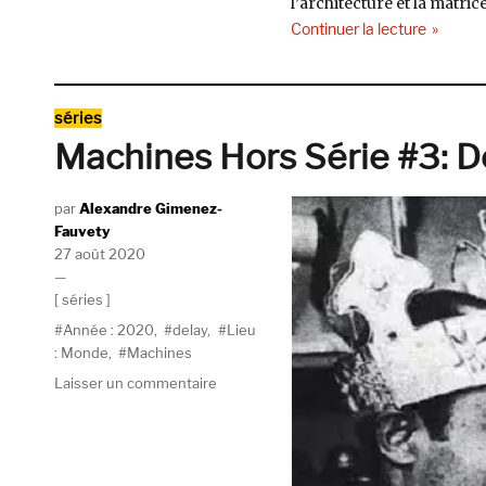
l’architecture et la matri
de « Mac
Continuer la lecture
Catégories
séries
Machines Hors Série #3: 
Auteur
Alexandre Gimenez-
Fauvety
Publié
27 août 2020
le
Catégories
séries
Étiquettes
Année : 2020
,
delay
,
Lieu
: Monde
,
Machines
sur
Laisser un commentaire
Machines
Hors
Série
#3: