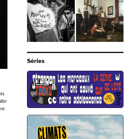
Séries
ts
ulte
ion
 DX7, squatteur de la bande FM »