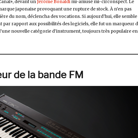
Canal+, devant un
Jérôme Bonaldi
mi-amusé mi-circonspect. Le
marque japonaise provoquant une rupture de stock. À n’en pas
ère du nom, déclencha des vocations. Si aujourd’hui, elle semble
ar rapport aux possibilités des logiciels, elle fut un marqueur 
d’une nouvelle catégorie d’instrument, toujours très populaire en
 « Machines #9 : Roland MC-303, Jack in the Groovebox »
eur de la bande FM