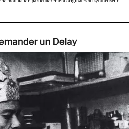
ce de modulation particulièrement originales du synthétiseur.
hines #10 : ARP 2500, matrice analogique »
Demander un Delay