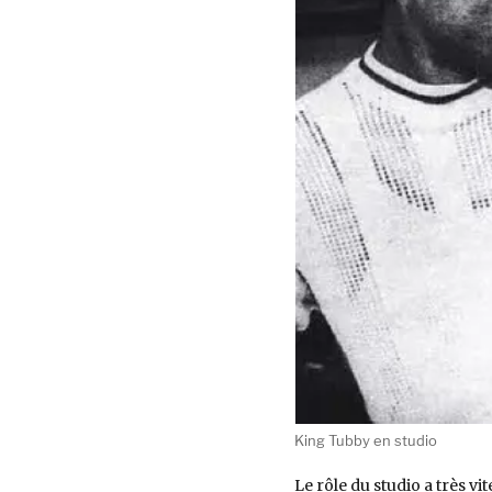
Demander
un
Delay
King Tubby en studio
Le rôle du studio a très v