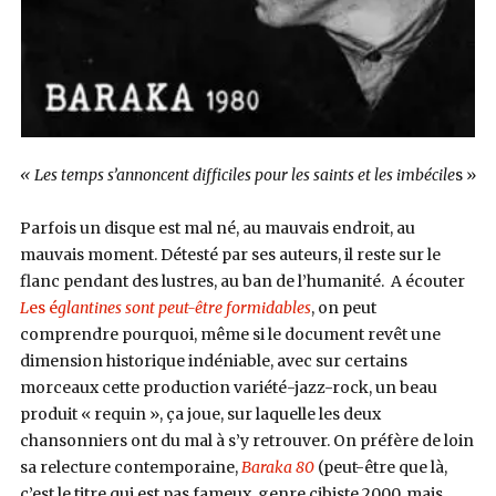
« Les temps s’annoncent difficiles pour les saints et les imbécile
s »
Parfois un disque est mal né, au mauvais endroit, au
mauvais moment. Détesté par ses auteurs, il reste sur le
flanc pendant des lustres, au ban de l’humanité. A écouter
L
es é
glantines sont peut-être formidables
, on peut
comprendre pourquoi, même si le document revêt une
dimension historique indéniable, avec sur certains
morceaux cette production variété-jazz-rock, un beau
produit « requin », ça joue, sur laquelle les deux
chansonniers ont du mal à s’y retrouver. On préfère de loin
sa relecture contemporaine,
Baraka 80
(peut-être que là,
c’est le titre qui est pas fameux, genre cibiste 2000, mais