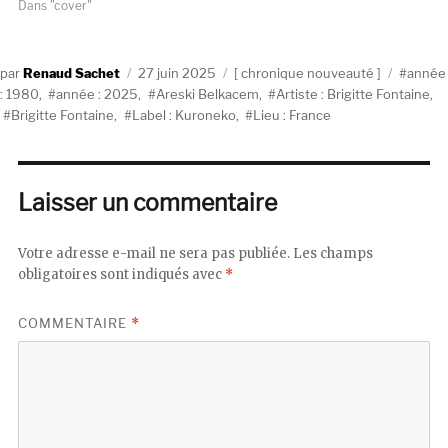
Dans "cover"
Auteur
Publié
Catégories
Étiquet
Renaud Sachet
27 juin 2025
chronique nouveauté
année
le
: 1980
,
année : 2025
,
Areski Belkacem
,
Artiste : Brigitte Fontaine
,
Brigitte Fontaine
,
Label : Kuroneko
,
Lieu : France
Laisser un commentaire
Votre adresse e-mail ne sera pas publiée.
Les champs
obligatoires sont indiqués avec
*
COMMENTAIRE
*