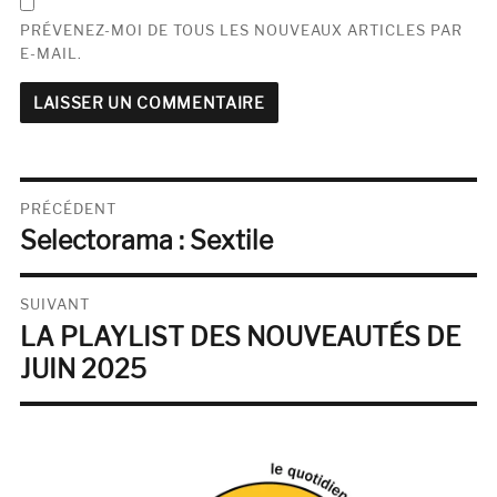
PRÉVENEZ-MOI DE TOUS LES NOUVEAUX ARTICLES PAR
E-MAIL.
Navigation
PRÉCÉDENT
Selectorama : Sextile
de
Publication
précédente :
l’article
SUIVANT
LA PLAYLIST DES NOUVEAUTÉS DE
Publication
suivante :
JUIN 2025