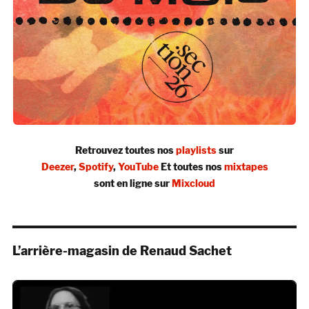
Retrouvez toutes nos
playlists
sur
Deezer
,
Spotify
,
YouTube
Et toutes nos
mixtapes
sont en ligne sur
Mixcloud
L’arrière-magasin de Renaud Sachet