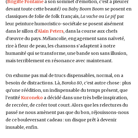
(
Brigitte Fontaine
à son sommet d’émotion, c’est à pleurer
devant toute cette beauté
)
ou
Baby Boom Boom
se posent en
classiques de folie de folk français,
La vache
ou
Le pif
par
leur peinture humoristico-sociétale se posent aisément
dans le sillon d’
Alain Peters
, dans la course aux chefs
d’œuvre du pays. Mélancolie, engagement sans naïveté,
rire à fleur de peau, les chansons s’adaptent à notre
humanité qui se transforme, une bande son sans illusion,
mais terriblement en résonance avec maintenant.
On exhume pas mal de trucs dispensables, normal, on a
besoin de distractions. Là,
Baraka 80
, c’est autre chose : plus
qu’une réédition, un indispensable du temps présent, que
l’entité
Kuroneko
a décidé dans une très belle inspiration,
de recréer, de créer tout court. Alors que les relectures du
passé ne nous amènent pas que du bon, réjouissons-nous
de ce bouleversant cadeau : un disque prêt à devenir
inusable, enfin.