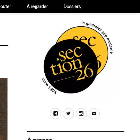
outer
À regarder
Dossiers
Facebook
Twitter
Instagram
E-
mail