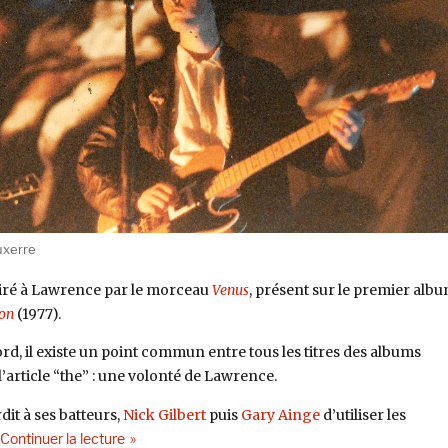
uxerre
spiré à Lawrence par le morceau
Venus
, présent sur le premier alb
on
(1977).
rd, il existe un point commun entre tous les titres des albums
l’article “the” : une volonté de Lawrence.
dit à ses batteurs,
Nick Gilbert
puis
Gary Ainge
d’utiliser les
de « Ce qu’il faut savoir sur Felt pour épater la galeri
Continuer la lecture