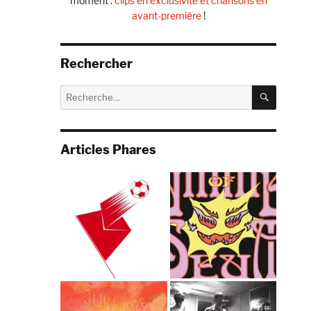
moment :
clips en exclusivité et chansons en
avant-première
!
Rechercher
RECHE
Recherche
pour :
Articles Phares