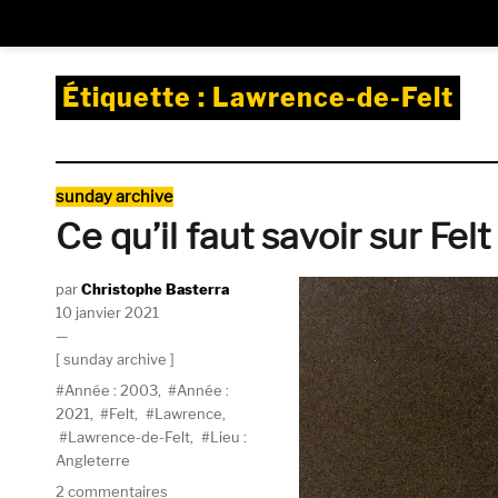
Étiquette :
Lawrence-de-Felt
Catégories
sunday archive
Ce qu’il faut savoir sur Fel
Auteur
Christophe Basterra
Publié
10 janvier 2021
le
Catégories
sunday archive
Étiquettes
Année : 2003
,
Année :
2021
,
Felt
,
Lawrence
,
Lawrence-de-Felt
,
Lieu :
Angleterre
sur
2 commentaires