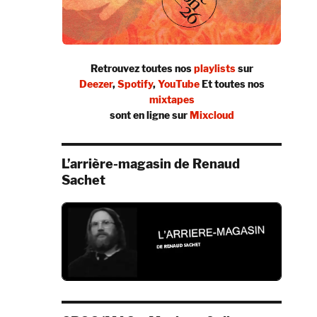
Retrouvez toutes nos
playlists
sur
Deezer
,
Spotify
,
YouTube
Et toutes nos
mixtapes
sont en ligne sur
Mixcloud
L’arrière-magasin de Renaud
Sachet