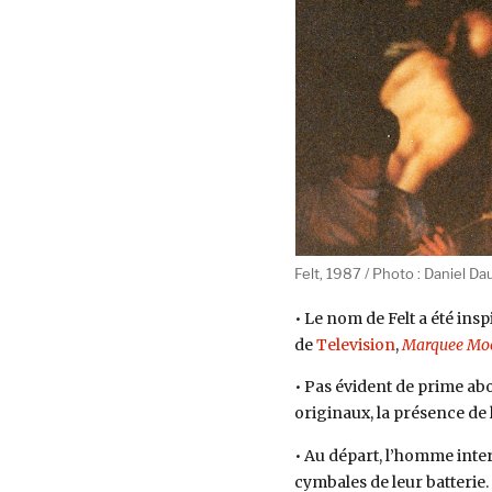
Ce
qu’il
faut
savoir
sur
Felt
pour
épater
la
galerie
Felt, 1987 / Photo : Daniel Da
• Le nom de Felt a été in
de
Television
,
Marquee Mo
• Pas évident de prime abo
originaux, la présence de 
• Au départ, l’homme inter
cymbales de leur batterie.