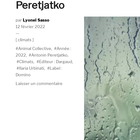
Peretjatko
Auteur
Lyonel Sasso
Publié
12 février 2022
le
Catégories
climats
Étiquettes
Animal Collective
,
Année :
2022
,
Antonin Peretjatko
,
Climats
,
Editeur : Dargaud
,
Ilaria Urbinati
,
Label :
Domino
sur
Laisser un commentaire
Climats
#5
:
Animal
Collective,
Ilaria
Urbinati,
Antonin