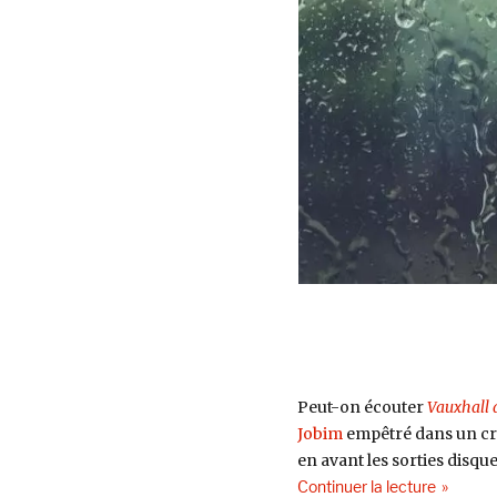
Peretjatko
Peut-on écouter
Vauxhall 
Jobim
empêtré dans un cra
en avant les sorties disque
de « Clim
Continuer la lecture