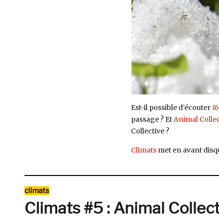
Est-il possible d’écouter
16
passage ? Et
Animal Collec
Collective ?
Climats
met en avant disque
Catégories
climats
Climats #5 : Animal Collecti