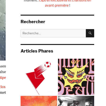
moment :
clips en exclusivité et chansons en
avant-première
!
Rechercher
RECHE
Recherche
pour :
Articles Phares
seen
live
tipe
rlos
met