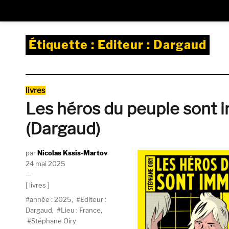
Étiquette :
Editeur : Dargaud
Catégories
livres
Les héros du peuple sont 
(Dargaud)
Auteur
Nicolas Kssis-Martov
Publié
24 mai 2025
le
Catégories
livres
Étiquettes
année : 2025
,
Editeur :
Dargaud
,
Lieu : France
,
Stéphane Oiry