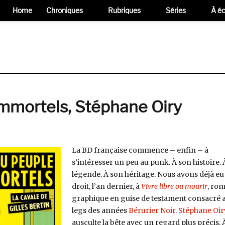
Home
Chroniques
Rubriques
Séries
À éc
immortels, Stéphane Oiry
La BD française commence – enfin – à
s’intéresser un peu au punk. À son histoire. 
légende. À son héritage. Nous avons déjà eu
droit, l’an dernier, à
Vivre libre ou mourir
, ro
graphique en guise de testament consacré 
legs des années
Bérurier Noir
.
Stéphane Oir
ausculte la bête avec un regard plus précis. 