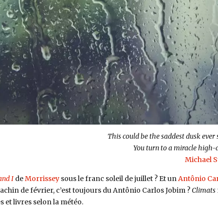
This could be the saddest dusk ever 
You turn to a miracle high-a
Michael S
and I
de
Morrissey
sous le franc soleil de juillet ? Et un
Antônio Ca
chin de février, c’est toujours du Antônio Carlos Jobim ?
Climats
s et livres selon la météo.
ats #5 : Animal Collective, Ilaria Urbinati, Antonin Peretjatko »