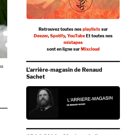
Retrouvez toutes nos
playlists
sur
Deezer
,
Spotify
,
YouTube
Et toutes nos
mixtapes
sont en ligne sur
Mixcloud
au
L’arrière-magasin de Renaud
Sachet
mats #38 : The Go-Betweens, Manuele Fior »