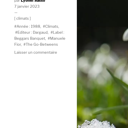
Lyonel Sasso
Publié
7 janvier 2023
le
Catégories
climats
Étiquettes
Année : 1988
,
Climats
,
Editeur : Dargaud
,
Label :
Beggars Banquet
,
Manuele
Fior
,
The Go-Betweens
sur
Laisser un commentaire
Climats
#38
:
The
Go-
Betweens,
Manuele
Fior