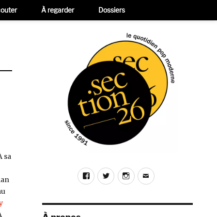
outer
À regarder
Dossiers
À sa
Facebook
Twitter
Instagram
E-
man
mail
au
y
À