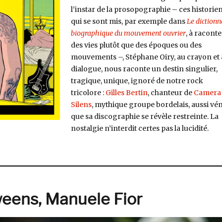
l’instar de la prosopographie – ces historie
qui se sont mis, par exemple dans
Le dictionn
biographique du mouvement ouvrier
, à raconte
des vies plutôt que des époques ou des
mouvements –, Stéphane Oiry, au crayon et
dialogue, nous raconte un destin singulier,
tragique, unique, ignoré de notre rock
tricolore :
Gilles Bertin
, chanteur de
Camera
Silens
, mythique groupe bordelais, aussi vé
que sa discographie se révèle restreinte. La
nostalgie n’interdit certes pas la lucidité.
 héros du peuple sont immortels, Stéphane Oiry (Dargaud) »
weens, Manuele Fior