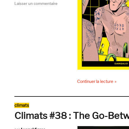
sur
Laisser un commentaire
Les
héros
du
peuple
sont
immortels,
Stéphane
Oiry
(Dargaud)
de « Les
Continuer la lecture
Catégories
climats
Climats #38 : The Go-Bet
Auteur