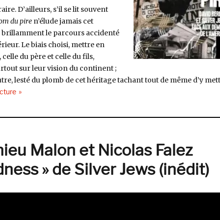
ire. D’ailleurs, s’il se lit souvent
om du pire
n’élude jamais cet
 brillamment le parcours accidenté
rieur. Le biais choisi, mettre en
elle du père et celle du fils,
rtout sur leur vision du continent ;
’autre, lesté du plomb de cet héritage tachant tout de même d’y met
de « Selectorama : Pascal Bertin »
ecture
ieu Malon et Nicolas Falez
ess » de Silver Jews (inédit)