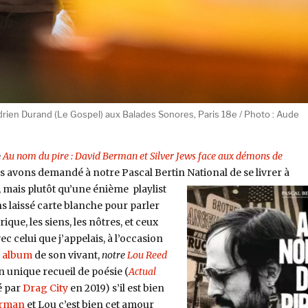
drien Durand (Le Gospel) aux Balades Sonores, Paris 18e / Photo : Aude
e
Au nom du pire : David Berman et Silver Jews face aux démons de
s avons demandé à notre Pascal Bertin National de se livrer à
, mais plutôt qu’une énième
playlist
 laissé carte blanche pour parler
ique, les siens, les nôtres, et ceux
ec celui que j’appelais, à l’occasion
r album
de son vivant,
notre
Lou Reed
on unique recueil de poésie (
Actual
é par
Drag City
en 2019) s’il est bien
rman
et Lou c’est bien cet amour