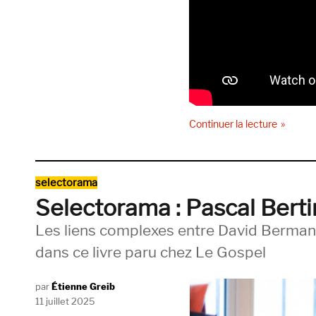
de « Rob
Continuer la lecture
Catégories
selectorama
Selectorama : Pascal Berti
Les liens complexes entre David Berman
dans ce livre paru chez Le Gospel
Auteur
Étienne Greib
Publié
11 juillet 2025
le