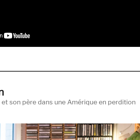
ert Robinson & The Connecticut River Band, Albemarle Station (Silver 
n
 et son père dans une Amérique en perdition