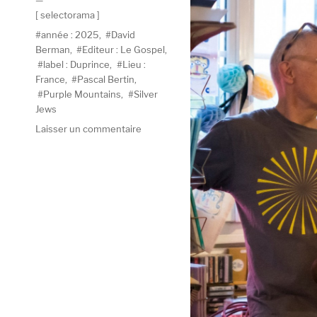
Catégories
selectorama
Étiquettes
année : 2025
,
David
Berman
,
Editeur : Le Gospel
,
label : Duprince
,
Lieu :
France
,
Pascal Bertin
,
Purple Mountains
,
Silver
Jews
sur
Laisser un commentaire
Selectorama
:
Pascal
Bertin