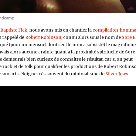
andcamp
i
Baptiste Fick
, nous avons mis en chantier la
compilation-homm
is rappelé de
Robert Robinson
, connu alors sous le nom de
Sore E
niqué (pour un mensuel dont seul le nom a subsisté) le magnifique
’avais alors aucune crainte quant à la proximité spirituelle de Sore
je demeurais bien curieux de connaître le résultat, car si on peut
 rock et de folk pour qualifier les productions de Robert Robins
que son art s’éloigne très souvent du minimalisme de
Silver Jews
.