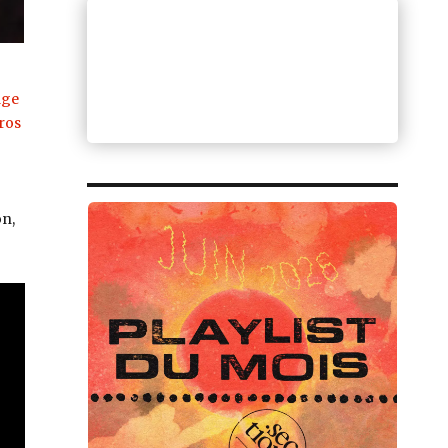
age
ros
on,