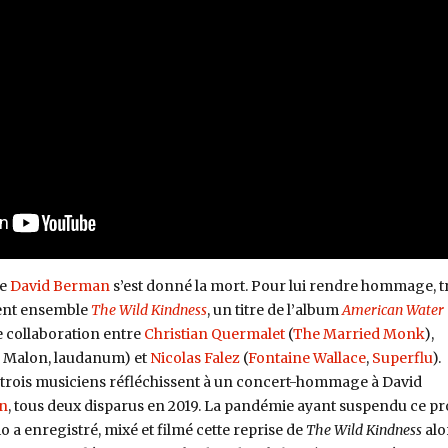
ue
David Berman
s’est donné la mort. Pour lui rendre hommage, t
nent ensemble
The Wild Kindness
, un titre de l’album
American Water
e collaboration entre
Christian Quermalet
(
The Married Monk
),
 Malon, laudanum) et
Nicolas Falez
(
Fontaine Wallace
,
Superflu
).
s trois musiciens réfléchissent à un concert-hommage à David
on
, tous deux disparus en 2019. La pandémie ayant suspendu ce pr
o a enregistré, mixé et filmé cette reprise de
The Wild Kindness
alo