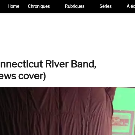
Home
Chroniques
Rubriques
Séries
À éc
nnecticut River Band,
Jews cover)