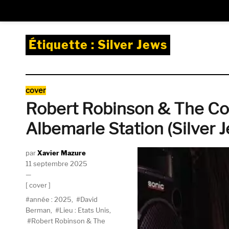
Étiquette :
Silver Jews
Catégories
cover
Robert Robinson & The Co
Albemarle Station (Silver 
Auteur
Xavier Mazure
Publié
11 septembre 2025
le
Catégories
cover
Étiquettes
année : 2025
,
David
Berman
,
Lieu : Etats Unis
,
Robert Robinson & The