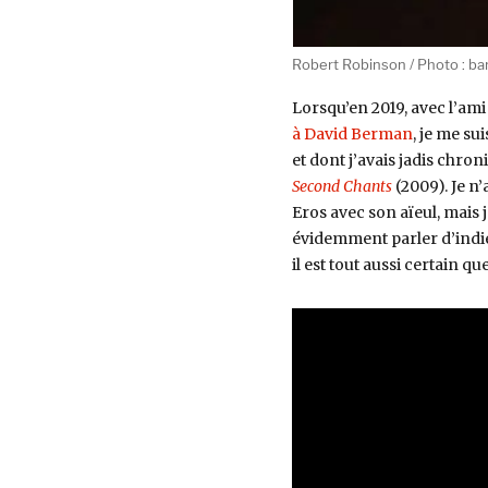
Robert Robinson / Photo : b
Lorsqu’en 2019, avec l’am
à David Berman
, je me su
et dont j’avais jadis chro
Second Chants
(2009). Je n
Eros avec son aïeul, mais 
évidemment parler d’indie
il est tout aussi certain 