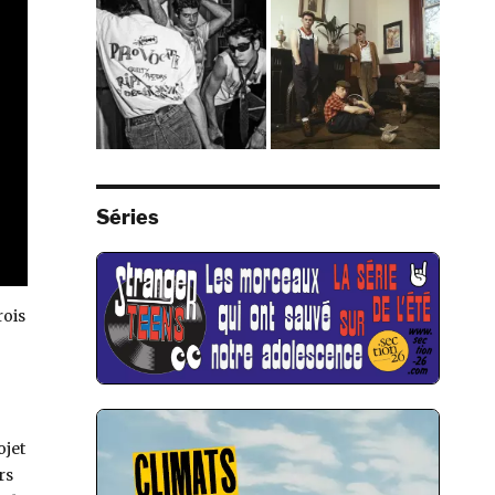
Séries
rois
ojet
rs