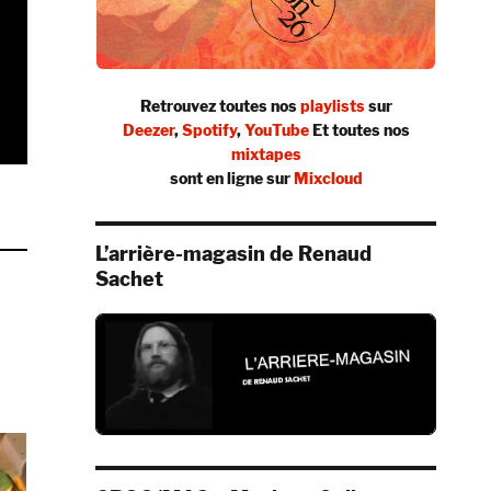
Retrouvez toutes nos
playlists
sur
Deezer
,
Spotify
,
YouTube
Et toutes nos
mixtapes
sont en ligne sur
Mixcloud
Jews cover) »
L’arrière-magasin de Renaud
Sachet