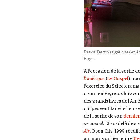
Pascal Bertin (à gauche) et A
Boyer
À l’occasion de la sortie d
l’Amérique
(
Le Gospel
) nou
l’exercice du Selectorama
commentée, nous lui avons
des grands livres de l’Amér
qui peuvent faire le lien av
de la sortie de son
dernie
personnel
. Et au-delà de s
Air
, Open City, 1999 réédit
au moins un lien entre
Be