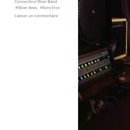
Connecticut River Band
,
Silver Jews
,
Sore Eros
sur
Laisser un commentaire
Robert
Robinson
&
The
Connecticut
River
Band,
Albemarle
Station
(Silver
Jews
cover)