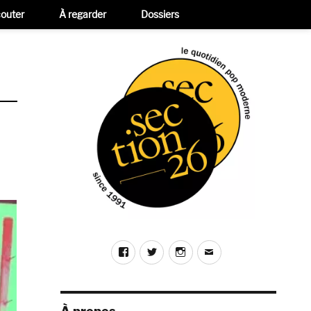
outer
À regarder
Dossiers
Facebook
Twitter
Instagram
E-
mail