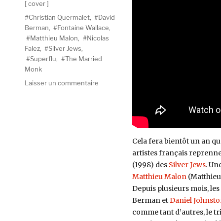
Catégories
cover
Étiquettes
Christian Quermalet
,
David
Berman
,
Fontaine Wallace
,
Matthieu Malon
,
Nicolas
Falez
,
Silver Jews
,
Superflu
,
The Married
Monk
sur
Laisser un commentaire
Christian
Quermalet,
Matthieu
Malon
et
Cela fera bientôt un an q
Nicolas
artistes français repren
Falez
(1998) des
Silver Jews
. Un
reprennent
« The
Matthieu Malon
(Matthieu
Wild
Depuis plusieurs mois, le
Kindness »
Berman et
Daniel Johnst
de
comme tant d’autres, le tri
Silver