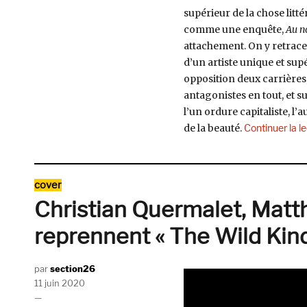
supérieur de la chose littéra
comme une enquête,
Au n
attachement. On y retrace
d’un artiste unique et supé
opposition deux carrières, c
antagonistes en tout, et su
l’un ordure capitaliste, l
de la beauté.
Continuer la l
Catégories
cover
Christian Quermalet, Matth
reprennent « The Wild Kindn
Auteur
section26
Publié
11 juin 2020
le