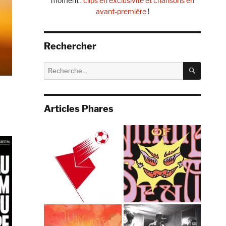
moment :
clips en exclusivité et chansons en
avant-première
!
Rechercher
RECHE
Recherche
pour :
Articles Phares