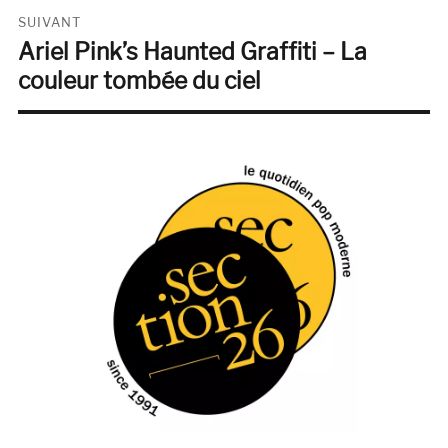
SUIVANT
Ariel Pink’s Haunted Graffiti – La
Publication
suivante :
couleur tombée du ciel