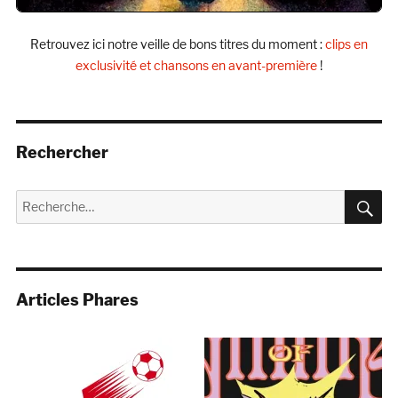
Retrouvez ici notre veille de bons titres du moment :
clips en
exclusivité et chansons en avant-première
!
Rechercher
R
Recherche
pour :
Articles Phares