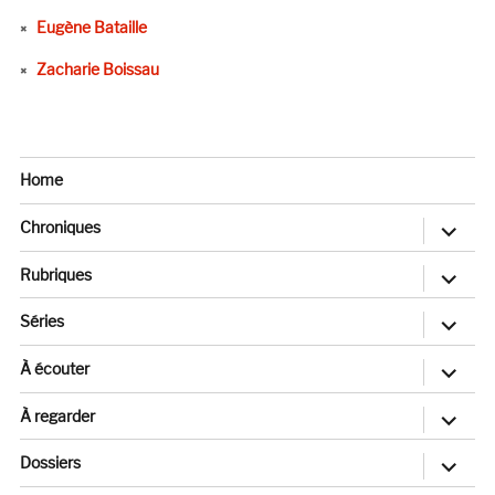
Eugène Bataille
Zacharie Boissau
Home
ouvrir
Chroniques
le
sous-
menu
ouvrir
Rubriques
le
sous-
menu
ouvrir
Séries
le
sous-
menu
ouvrir
À écouter
le
sous-
menu
ouvrir
À regarder
le
sous-
menu
ouvrir
Dossiers
le
sous-