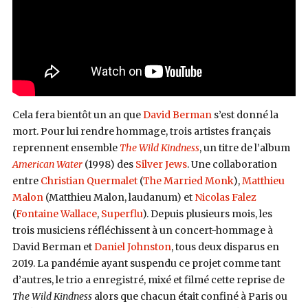
Cela fera bientôt un an que
David Berman
s’est donné la
mort. Pour lui rendre hommage, trois artistes français
reprennent ensemble
The Wild Kindness
, un titre de l’album
American Water
(1998) des
Silver Jews
. Une collaboration
entre
Christian Quermalet
(
The Married Monk
),
Matthieu
Malon
(Matthieu Malon, laudanum) et
Nicolas Falez
(
Fontaine Wallace
,
Superflu
). Depuis plusieurs mois, les
trois musiciens réfléchissent à un concert-hommage à
David Berman et
Daniel Johnston
, tous deux disparus en
2019. La pandémie ayant suspendu ce projet comme tant
d’autres, le trio a enregistré, mixé et filmé cette reprise de
The Wild Kindness
alors que chacun était confiné à Paris ou