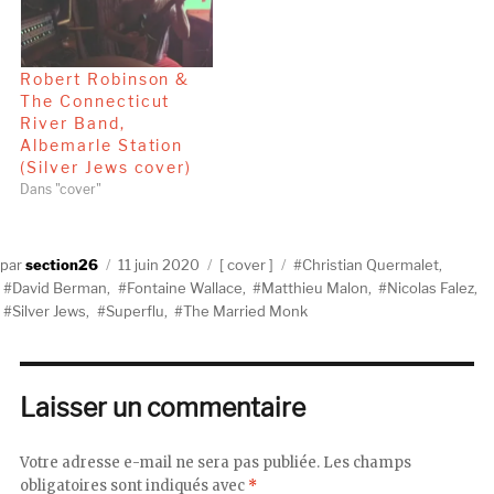
Robert Robinson &
The Connecticut
River Band,
Albemarle Station
(Silver Jews cover)
Dans "cover"
Auteur
Publié
Catégories
Étiquettes
section26
11 juin 2020
cover
Christian Quermalet
,
le
David Berman
,
Fontaine Wallace
,
Matthieu Malon
,
Nicolas Falez
,
Silver Jews
,
Superflu
,
The Married Monk
Laisser un commentaire
Votre adresse e-mail ne sera pas publiée.
Les champs
obligatoires sont indiqués avec
*