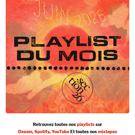
Retrouvez toutes nos
playlists
sur
Deezer
,
Spotify
,
YouTube
Et toutes nos
mixtapes