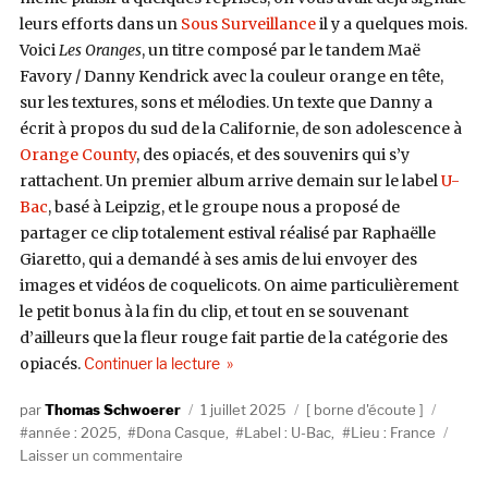
leurs efforts dans un
Sous Surveillance
il y a quelques mois.
Voici
Les Oranges
, un titre
composé par le tandem Maë
Favory / Danny Kendrick avec la couleur orange en tête,
sur les textures, sons et mélodies. Un texte que Danny a
écrit à propos du sud de la Californie, de son adolescence à
Orange County
, des opiacés, et des souvenirs qui s’y
rattachent. Un premier album arrive demain sur le label
U-
Bac
, basé à Leipzig, et le groupe nous a proposé de
partager ce clip totalement estival réalisé par
Raphaëlle
Giaretto, qui a demandé à ses amis de lui envoyer des
images et vidéos de coquelicots. On aime particulièrement
le petit bonus à la fin du clip, et tout en se souvenant
d’ailleurs que la fleur rouge fait partie de la catégorie des
de « Des roulades dans les coquelicot
opiacés.
Continuer la lecture
Auteur
Publié
Catégories
Étique
Thomas Schwoerer
1 juillet 2025
borne d'écoute
le
année : 2025
,
Dona Casque
,
Label : U-Bac
,
Lieu : France
sur
Laisser un commentaire
Des