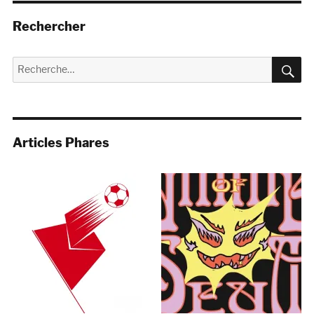
Rechercher
R
Recherche
pour :
Articles Phares