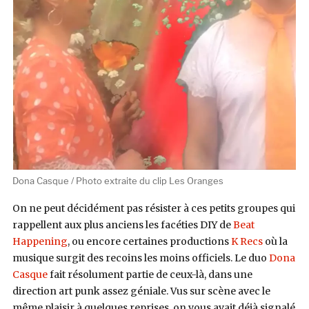
Dona Casque / Photo extraite du clip Les Oranges
On ne peut décidément pas résister à ces petits groupes qui
rappellent aux plus anciens les facéties DIY de
Beat
Happening
, ou encore certaines productions
K Recs
où la
musique surgit des recoins les moins officiels. Le duo
Dona
Casque
fait résolument partie de ceux-là, dans une
direction art punk assez géniale. Vus sur scène avec le
même plaisir à quelques reprises, on vous avait déjà signalé