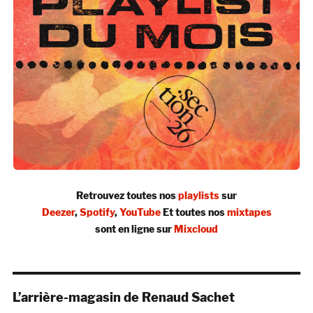
Retrouvez toutes nos
playlists
sur
Deezer
,
Spotify
,
YouTube
Et toutes nos
mixtapes
sont en ligne sur
Mixcloud
L’arrière-magasin de Renaud Sachet