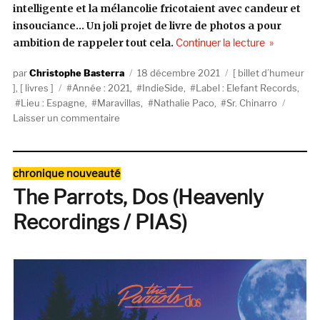
intelligente et la mélancolie fricotaient avec candeur et
insouciance… Un joli projet de livre de photos a pour
de « IndieSid
ambition de rappeler tout cela.
Continuer la lecture
Auteur
Publié
Catégories
Christophe Basterra
18 décembre 2021
billet d’humeur
Étiquettes
le
,
livres
Année : 2021
,
IndieSide
,
Label : Elefant Records
,
Lieu : Espagne
,
Maravillas
,
Nathalie Paco
,
Sr. Chinarro
sur
Laisser un commentaire
IndieSide,
l’élégance
vraie
Catégories
chronique nouveauté
The Parrots, Dos (Heavenly
Recordings / PIAS)