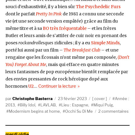
souci d’exhaustivité, il y a bien sûr
The Psychedelic Furs
dont le parfait
Pretty In Pink
de 1981 a connu une seconde
vie (et une seconde version empâtée) grâce au film du
même titre et à sa
BO très fréquentable
– et les frères
Butler et leurs amis de s’attifer de cuir noir en prenant des
poses
rockandrollesques
ridicules ; il y a eu
Simple Minds
,
porté lui aussi par un film –
The Breakfast Club
– et une
rengaine que les Écossais n’ont même pas composée,
(Don’t
You) Forget About Me
, mais qui efface en quatre minutes
leurs fantasmes de pop européenne bientôt remplacée par
des envies pressantes de rock héroïque dopé aux
de « LAVLAB Vs Miqui Puig repre
hormones
U2
…
Continuer la lecture
Auteur
Publié
Catégories
Étiquettes
Christophe Basterra
23 février 2023
cover
Année :
le
2013
,
Billy Idol
,
LAVLAB
,
Lieu : Espagne
,
Miqui Puig
,
sur
Modernism begins at home
,
Occhi Su Di Me
2 commentaires
LA
Vs
Miq
Catégories
mardi oldie