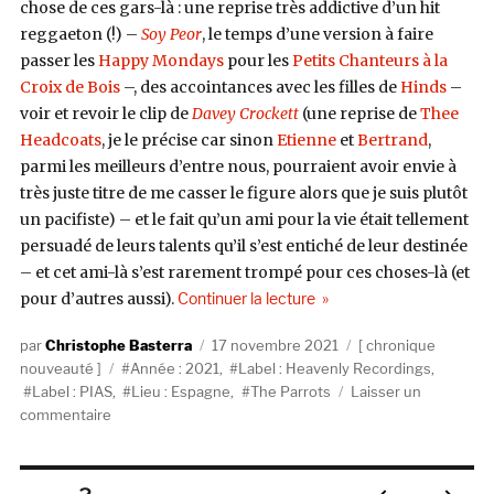
chose de ces gars-là : une reprise très addictive d’un hit
reggaeton (!) –
Soy Peor
, le temps d’une version à faire
passer les
Happy Mondays
pour les
Petits Chanteurs à la
Croix de Bois
–, des accointances avec les filles de
Hinds
–
voir et revoir le clip de
Davey Crockett
(une reprise de
Thee
Headcoats
, je le précise car sinon
Etienne
et
Bertrand
,
parmi les meilleurs d’entre nous, pourraient avoir envie à
très juste titre de me casser le figure alors que je suis plutôt
un pacifiste) – et le fait qu’un ami pour la vie était tellement
persuadé de leurs talents qu’il s’est entiché de leur destinée
– et cet ami-là s’est rarement trompé pour ces choses-là (et
de « The Parrots, Dos (He
pour d’autres aussi).
Continuer la lecture
Auteur
Publié
Catégories
Christophe Basterra
17 novembre 2021
chronique
Étiquettes
le
nouveauté
Année : 2021
,
Label : Heavenly Recordings
,
Label : PIAS
,
Lieu : Espagne
,
The Parrots
Laisser un
sur
commentaire
The
Parrots,
Dos