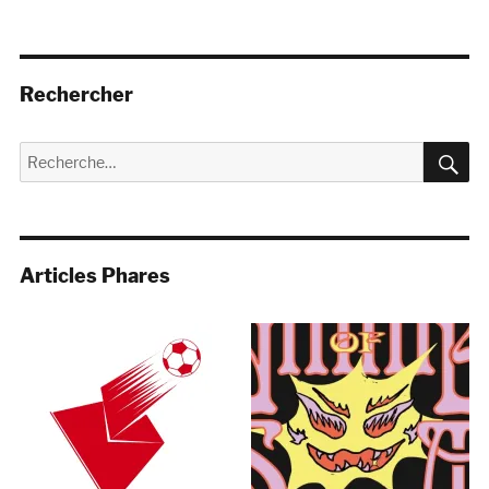
Rechercher
R
Recherche
pour :
Articles Phares