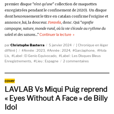
premier disque
“n’est qu’une”
collection de maquettes
enregistrées pendant le confinement de 2020). Un disque
dont heureusement le titre en catalan confirme l’origine et
annonce, lui, la douceur.
Foravila
, donc. Qui
“signifie
campagne, nature, monde rural, où
la vie s’écoule
au rythme du
de « Hola Lis, Foravila (E
soleil et des saisons…”
Continuer la lecture
Auteur
Publié
Catégories
Christophe Basterra
5 janvier 2024
Chronique en léger
Étiquettes
le
différé
Année : 2023
,
Année : 2024
,
Garciaphone
,
Hola
Lis
,
Label : El Genio Equivocado
,
Label : Les Disques Bleus
sur
Enregistrements
,
Lieu : Espagne
2 commentaires
Hola
Lis,
Foravila
Catégories
cover
(El
LAVLAB Vs Miqui Puig reprend
Genio
Equivocado
« Eyes Without A Face » de Billy
/
Les
Idol
Disques