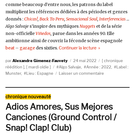
comme beaucoup d’entre nous, les patrons du label
multiplient les références dédiées à des périodes et genres
donnés :
Chicas!
,
Back To Peru
,
Sensacional Soul
,
Interferencias
…
Algo Salvaje
s’inspire des mythiques
Nuggets
et de la série
non-officielle
Viñedos
,
parue dans les années 90. Elle
ambitionne ainsi de couvrir la féconde scène espagnole
de « V/A, Algo Salvaj
beat
–
garage
des sixties.
Continuer la lecture
Auteur
Publié
Catégories
Alexandre Gimenez-Fauvety
24 mai 2022
chronique
Étiquettes
le
réédition
,
mardi oldie
Algo Salvaje
,
Année : 2022
,
Label :
sur
Munster
,
Lieu : Espagne
Laisser un commentaire
V/A,
Algo
Salvaje
Catégories
chronique nouveauté
Vol.
Adios Amores, Sus Mejores
3
(Munster)
Canciones (Ground Control /
Snap! Clap! Club)