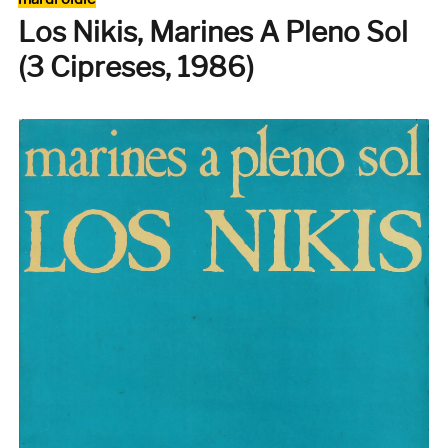
Pui
Los Nikis, Marines A Pleno Sol
rep
« E
(3 Cipreses, 1986)
Wi
A
Fac
de
Bill
Ido