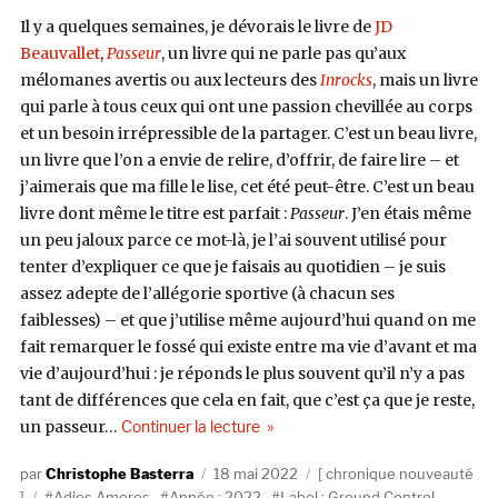
Il y a quelques semaines, je dévorais le livre de
JD
Beauvallet
,
Passeur
, un livre qui ne parle pas qu’aux
mélomanes avertis ou aux lecteurs des
Inrocks
, mais un livre
qui parle à tous ceux qui ont une passion chevillée au corps
et un besoin irrépressible de la partager. C’est un beau livre,
un livre que l’on a envie de relire, d’offrir, de faire lire – et
j’aimerais que ma fille le lise, cet été peut-être. C’est un beau
livre dont même le titre est parfait :
Passeur
. J’en étais même
un peu jaloux parce ce mot-là, je l’ai souvent utilisé pour
tenter d’expliquer ce que je faisais au quotidien – je suis
assez adepte de l’allégorie sportive (à chacun ses
faiblesses) – et que j’utilise même aujourd’hui quand on me
fait remarquer le fossé qui existe entre ma vie d’avant et ma
vie d’aujourd’hui : je réponds le plus souvent qu’il n’y a pas
tant de différences que cela en fait, que c’est ça que je reste,
de « Adios Amores, Sus Mejores Ca
un passeur…
Continuer la lecture
Auteur
Publié
Catégories
Christophe Basterra
18 mai 2022
chronique nouveauté
Étiquettes
le
Adios Amores
,
Année : 2022
,
Label : Ground Control
,