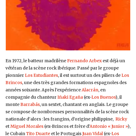
En 1972, le batteur madrilène
Fernando Arbex
est déjà un
vétéran de la scène rock ibérique. Passé par le groupe
pionnier
Los Estudiantes
, il est surtout un des piliers de
Los
Brincos
, une des très grandes formations espagnoles des
années soixante. Après l’expérience
Alacrán
, en
compagnie du chanteur
Iñaki Egaña
(ex-
Los Buenos
), il
monte
Barrabás
, un sextet, chantant en anglais. Le groupe
se compose de nombreuses personnalités de la scène rock
nationale d’alors : les frangins, d’origine philippine,
Ricky
et
Miguel Morales
(ex-Brincos et frère d’
Antonio « Junior »
),
le Cubain
Tito Duarte
et le Portugais
Juan Vidal
(ex-
Los