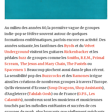
Au milieu des années 80, la première vague de groupes
indie-pop se fédère souvent autour de quelques
formations emblématiques, parfois encore en activité. Des
années soixante, les fantômes des
Byrds
et du
Velvet
Underground
visitent les guitares
Rickenbacker
et les
pédales
fuzz
de groupes comme les
Smiths
,
R.E.M.
,
Primal
Scream
,
The Jesus and Mary Chain
,
The Pastels
ou
Spacemen 3
. Beaucoup piochent aussi dans le plus récent.
La sensibilité pop des
Buzzcocks
et des
Ramones
irrigue
ainsi les créations de nombreux groupes à travers l’Europe.
Qu’ils viennent d’Ecosse (
Soup Dragons
,
Shop Assistants
),
d’Angleterre (
Talulah Gosh
) ou de France (
G.P.S.
,
Les
Calamités
), nombreux sont les musiciens et musiciennes
touchés par les mélodies entêtantes et sucrées de ces
groupes de punk, plus bruyants que réellement méchants.