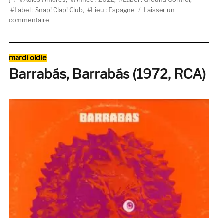
Label : Snap! Clap! Club
,
Lieu : Espagne
Laisser un
sur
commentaire
Adios
Amores,
Sus
Catégories
mardi oldie
Mejores
Barrabás, Barrabás (1972, RCA)
Canciones
(Ground
Control
/
Snap!
Clap!
Club)