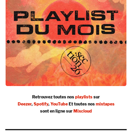
Retrouvez toutes nos
playlists
sur
Deezer
,
Spotify
,
YouTube
Et toutes nos
mixtapes
sont en ligne sur
Mixcloud