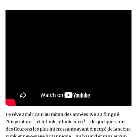
Bleus
Enregistrement
Le rêve américain au mitan des années 1980 a flingué
l’inspiration – et le look, le look coco ! – de quelques-uns
des fleurons les plus intéressants ayant émergé de la scène
punk et new-wave britannique… Au hasard et sans aucun