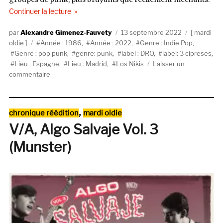
de « Los Nikis, Marines A Pleno Sol (3 Cipreses, 
Continuer la lecture
Auteur
Publié
Catégorie
Alexandre Gimenez-Fauvety
13 septembre 2022
mardi
Étiquettes
le
oldie
Année : 1986
,
Année : 2022
,
Genre : Indie Pop
,
Genre : pop punk
,
genre: punk
,
label : DRO
,
label: 3 cipreses
,
Lieu : Espagne
,
Lieu : Madrid
,
Los Nikis
Laisser un
sur
commentaire
Los
Nikis,
Marines
Catégories
,
chronique réédition
mardi oldie
A
V/A, Algo Salvaje Vol. 3
Pleno
Sol
(Munster)
(3
Cipreses,
1986)