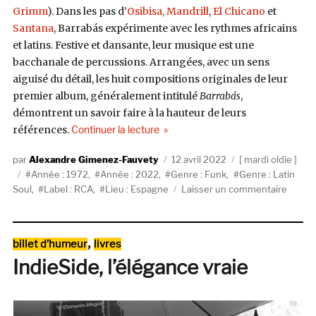
Grimm
). Dans les pas d’
Osibisa,
Mandrill
,
El Chicano
et
Santana
, Barrabás expérimente avec les rythmes africains
et latins. Festive et dansante, leur musique est une
bacchanale de percussions. Arrangées, avec un sens
aiguisé du détail, les huit compositions originales de leur
premier album, généralement intitulé
Barrabás
,
démontrent un savoir faire à la hauteur de leurs
de « Barrabás, Barrabás (1972, RCA
références.
Continuer la lecture
Auteur
Publié
Catégories
Alexandre Gimenez-Fauvety
12 avril 2022
mardi oldie
Étiquettes
le
Année : 1972
,
Année : 2022
,
Genre : Funk
,
Genre : Latin
sur
Soul
,
Label : RCA
,
Lieu : Espagne
Laisser un commentaire
Barrab
Barrab
(1972,
Catégories
,
billet d’humeur
livres
RCA)
IndieSide, l’élégance vraie