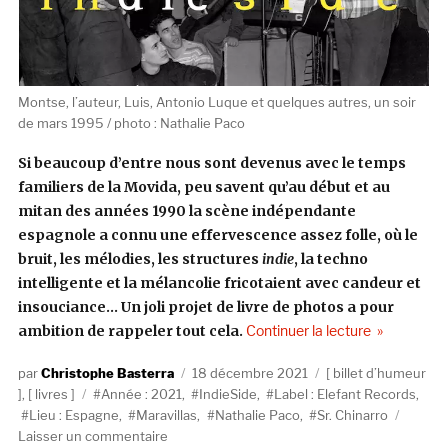
Montse, l’auteur, Luis, Antonio Luque et quelques autres, un soir
de mars 1995 / photo : Nathalie Paco
Si beaucoup d’entre nous sont devenus avec le temps
familiers de la Movida, peu savent qu’au début et au
mitan des années 1990 la scène indépendante
espagnole a connu une effervescence assez folle, où le
bruit, les mélodies, les structures
indie
, la techno
intelligente et la mélancolie fricotaient avec candeur et
insouciance… Un joli projet de livre de photos a pour
de « IndieSid
ambition de rappeler tout cela.
Continuer la lecture
Auteur
Publié
Catégories
Christophe Basterra
18 décembre 2021
billet d’humeur
Étiquettes
le
,
livres
Année : 2021
,
IndieSide
,
Label : Elefant Records
,
Lieu : Espagne
,
Maravillas
,
Nathalie Paco
,
Sr. Chinarro
sur
Laisser un commentaire