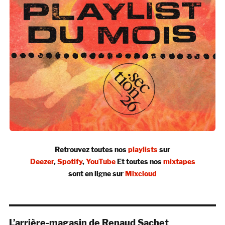
Retrouvez toutes nos
playlists
sur
Deezer
,
Spotify
,
YouTube
Et toutes nos
mixtapes
sont en ligne sur
Mixcloud
L’arrière-magasin de Renaud Sachet