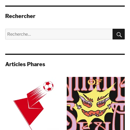
Rechercher
R
Recherche
pour :
Articles Phares