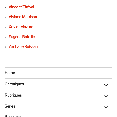
Vincent Théval
Viviane Morrison
Xavier Mazure
Eugène Bataille
Zacharie Boissau
Home
ouvrir
Chroniques
le
sous-
menu
ouvrir
Rubriques
le
sous-
menu
ouvrir
Séries
le
sous-
menu
ouvrir