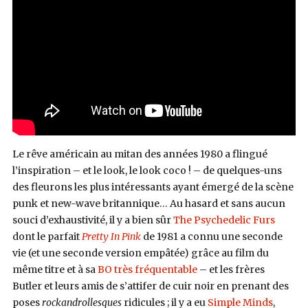
Le rêve américain au mitan des années 1980 a flingué
l’inspiration – et le look, le look coco ! – de quelques-uns
des fleurons les plus intéressants ayant émergé de la scène
punk et new-wave britannique… Au hasard et sans aucun
souci d’exhaustivité, il y a bien sûr
The Psychedelic Furs
dont le parfait
Pretty In Pink
de 1981 a connu une seconde
vie (et une seconde version empâtée) grâce au film du
même titre et à sa
BO très fréquentable
– et les frères
Butler et leurs amis de s’attifer de cuir noir en prenant des
poses
rockandrollesques
ridicules ; il y a eu
Simple Minds
,