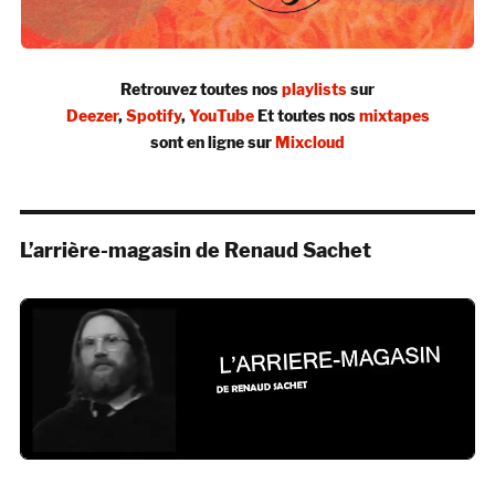
Retrouvez toutes nos
playlists
sur
Deezer
,
Spotify
,
YouTube
Et toutes nos
mixtapes
sont en ligne sur
Mixcloud
L’arrière-magasin de Renaud Sachet