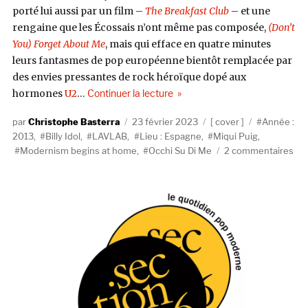
porté lui aussi par un film –
The Breakfast Club
– et une
rengaine que les Écossais n’ont même pas composée,
(Don’t
You) Forget About Me
, mais qui efface en quatre minutes
leurs fantasmes de pop européenne bientôt remplacée par
des envies pressantes de rock héroïque dopé aux
de « LAVLAB Vs Miqui Puig repre
hormones
U2
…
Continuer la lecture
Auteur
Publié
Catégories
Étiquettes
Christophe Basterra
23 février 2023
cover
Année :
le
2013
,
Billy Idol
,
LAVLAB
,
Lieu : Espagne
,
Miqui Puig
,
sur
Modernism begins at home
,
Occhi Su Di Me
2 commentaires
LA
Vs
Miq
Pui
rep
« E
Wi
A
Fac
de