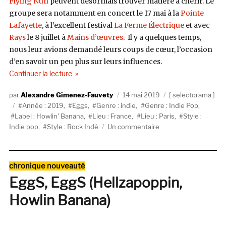
Flying Nun
peuvent désormais trouver matière à chérir. Le
groupe sera notamment en concert le 17 mai à la
Pointe
Lafayette
, à l’excellent festival
La Ferme Électrique
et avec
Rays
le 8 juillet à
Mains d’œuvres
. Il y a quelques temps,
nous leur avions demandé leurs coups de
cœur
, l’occasion
d’en savoir un peu plus sur leurs influences.
de « Selectorama : EggS »
Continuer la lecture
Auteur
Publié
Catégories
Alexandre Gimenez-Fauvety
14 mai 2019
selectorama
Étiquettes
le
Année : 2019
,
Eggs
,
Genre : indie
,
Genre : Indie Pop
,
Label : Howlin' Banana
,
Lieu : France
,
Lieu : Paris
,
Style :
sur
Indie pop
,
Style : Rock Indé
Un commentaire
Selectorama
:
EggS
Catégories
chronique nouveauté
EggS, EggS (Hellzapoppin,
Howlin Banana)