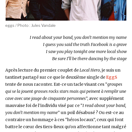
eggs / Photo : Jules Vandale
I read about your band, you don’t mention my name
I guess you said the truth Facebook is a grave
I saw you play tonight one more local show
Be sure I’ll be there dancing by the stage
Après lecture du premier couplet de
Local Hero
, je suis un
tantinet partagé sur ce que le deuxième single de
EggS
tente de nous raconter. Est-ce un tacle visant ces “
groupes
qui se la jouent grosses rocks stars mais qui peinent à remplir une
cave avec une jauge de cinquante personnes
”, avec supplément
mauvaise foi de l’individu visé par ce “
I read about your band,
you don’t mention my name
” un poil désabusé ? Ou est-ce au
contraire un hommage à ces “héros locaux”, ceux qui font
battre le cœur des tiers-lieux qu’on affectionne tant malgré