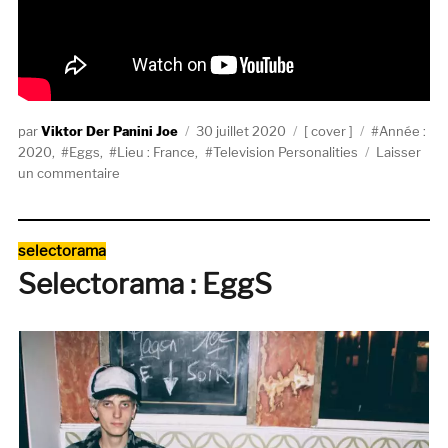
Auteur
Publié
Catégories
Étiquettes
Viktor Der Panini Joe
30 juillet 2020
cover
Année :
le
2020
,
Eggs
,
Lieu : France
,
Television Personalities
Laisser
sur
un commentaire
EggS
reprend
« Three
Catégories
selectorama
Whishes »
Selectorama : EggS
de
Television
Personalities
(inédit)