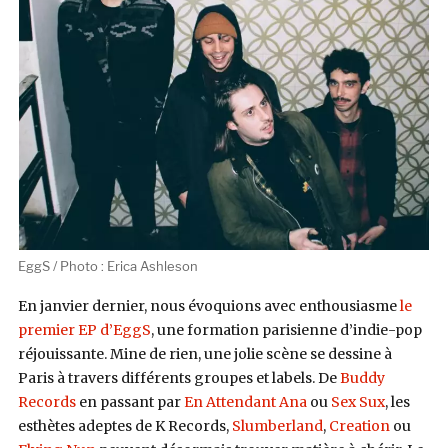
EggS / Photo : Erica Ashleson
En janvier dernier, nous évoquions avec enthousiasme
le
premier EP d’EggS
, une formation parisienne d’indie-pop
réjouissante. Mine de rien, une jolie scène se dessine à
Paris à travers différents groupes et labels. De
Buddy
Records
en passant par
En Attendant Ana
ou
Sex Sux
, les
esthètes adeptes de K Records,
Slumberland
,
Creation
ou