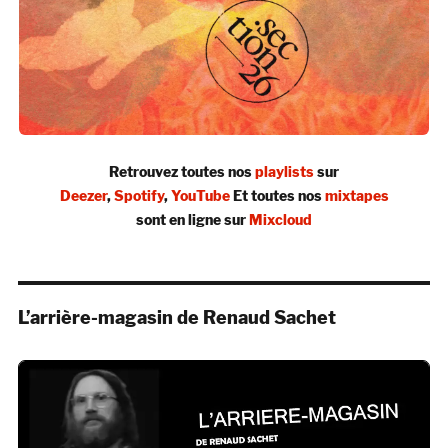
Retrouvez toutes nos
playlists
sur
Deezer
,
Spotify
,
YouTube
Et toutes nos
mixtapes
sont en ligne sur
Mixcloud
L’arrière-magasin de Renaud Sachet