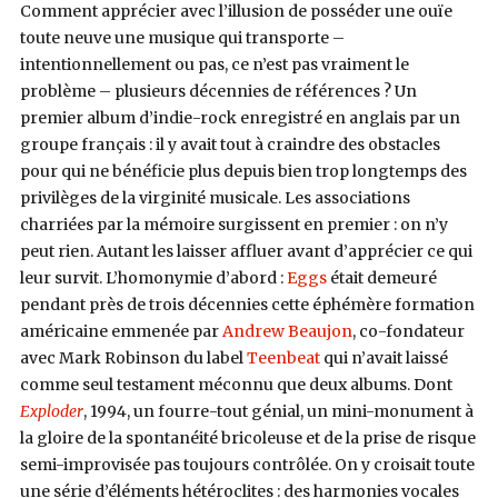
Comment apprécier avec l’illusion de posséder une ouïe
toute neuve une musique qui transporte –
intentionnellement ou pas, ce n’est pas vraiment le
problème – plusieurs décennies de références ? Un
premier album d’indie-rock enregistré en anglais par un
groupe français : il y avait tout à craindre des obstacles
pour qui ne bénéficie plus depuis bien trop longtemps des
privilèges de la virginité musicale. Les associations
charriées par la mémoire surgissent en premier : on n’y
peut rien. Autant les laisser affluer avant d’apprécier ce qui
leur survit. L’homonymie d’abord :
Eggs
était demeuré
pendant près de trois décennies cette éphémère formation
américaine emmenée par
Andrew Beaujon
, co-fondateur
avec Mark Robinson du label
Teenbeat
qui n’avait laissé
comme seul testament méconnu que deux albums. Dont
Exploder
, 1994, un fourre-tout génial, un mini-monument à
la gloire de la spontanéité bricoleuse et de la prise de risque
semi-improvisée pas toujours contrôlée. On y croisait toute
une série d’éléments hétéroclites : des harmonies vocales