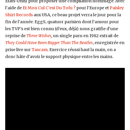
États-Unis) pour proposer une compilation hommage. Avec
l’aide de
Et Mon Cul C’est Du Tofu ?
pour l’Europe et
Paisley
Shirt Records
aux USA, ce beau projet verra le jour pour la
fin de l’année. EggS, quatuor parisien dont l’amour pour
les TVP’s est bien connu (d’eux, déjà) nous gratifie d’une
reprise de
Three Wishes
,
un single paru en 1982 extrait de
They Could Have Been Bigger Than The Beatles
, enregistrée en
prise live sur
Tascam
. Exercice réussi haut la main, on a
donc hâte d’avoir le support physique entre les mains.