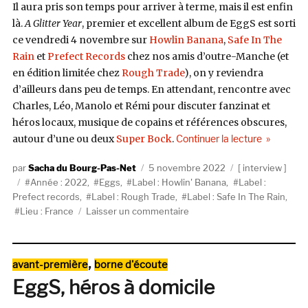
Il aura pris son temps pour arriver à terme, mais il est enfin
là.
A Glitter Year
, premier et excellent album de EggS est sorti
ce vendredi 4 novembre sur
Howlin Banana
,
Safe In The
Rain
et
Prefect Records
chez nos amis d’outre-Manche (et
en édition limitée chez
Rough Trade
), on y reviendra
d’ailleurs dans peu de temps. En attendant, rencontre avec
Charles, Léo, Manolo et Rémi pour discuter fanzinat et
héros locaux, musique de copains et références obscures,
de « EggS, 
autour d’une ou deux
Super Bock
.
Continuer la lecture
Auteur
Publié
Catégories
Sacha du Bourg-Pas-Net
5 novembre 2022
interview
Étiquettes
le
Année : 2022
,
Eggs
,
Label : Howlin' Banana
,
Label :
Prefect records
,
Label : Rough Trade
,
Label : Safe In The Rain
,
sur
Lieu : France
Laisser un commentaire
EggS,
l’indie
next
Catégories
,
avant-première
borne d'écoute
door
EggS, héros à domicile