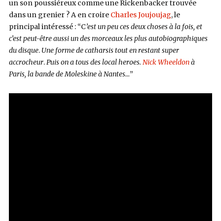
un son poussiéreux comme une Rickenbacker trouvée
dans un grenier ? A en croire
Charles Joujoujag
, le
principal intéressé : “C
’est un peu ces deux choses à la fois, et
c’est peut-être aussi un des morceaux les plus autobiographiques
du disque
.
Une forme de catharsis tout en restant super
accrocheur
.
Puis on a tous des local heroes.
Nick Wheeldon
à
Paris, la bande de Moleskine à Nantes…
”