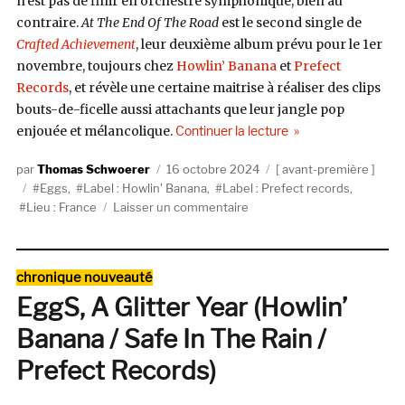
n’est pas de finir en orchestre symphonique, bien au
contraire.
At The End Of The Road
est le second single de
Crafted Achievement
, leur deuxième album prévu pour le 1er
novembre, toujours chez
Howlin’ Banana
et
Prefect
Records
, et révèle une certaine maitrise à réaliser des clips
bouts-de-ficelle aussi attachants que leur jangle pop
de « Eggs, la bonne 
enjouée et mélancolique.
Continuer la lecture
Auteur
Publié
Catégories
Thomas Schwoerer
16 octobre 2024
avant-première
Étiquettes
le
Eggs
,
Label : Howlin' Banana
,
Label : Prefect records
,
sur
Lieu : France
Laisser un commentaire
Eggs,
la
bonne
Catégories
chronique nouveauté
pioche
EggS, A Glitter Year (Howlin’
Banana / Safe In The Rain /
Prefect Records)