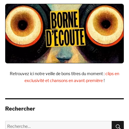
Retrouvez ici notre veille de bons titres du moment :
clips en
exclusivité et chansons en avant-première
!
Rechercher
R
Recherche