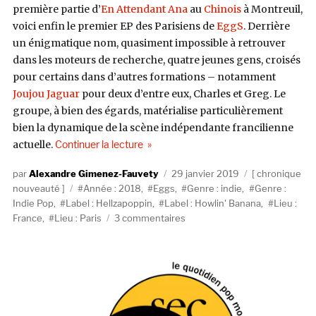
première partie d’
En Attendant Ana
au
Chinois
à Montreuil,
voici enfin le premier EP des Parisiens de
EggS
. Derrière
un énigmatique nom, quasiment impossible à retrouver
dans les moteurs de recherche, quatre jeunes gens, croisés
pour certains dans d’autres formations – notamment
Joujou Jaguar
pour deux d’entre eux, Charles et Greg. Le
groupe, à bien des égards, matérialise particulièrement
bien la dynamique de la scène indépendante francilienne
de « EggS, EggS (Hellzapoppin, Howlin
actuelle.
Continuer la lecture
Auteur
Publié
Catégories
Alexandre Gimenez-Fauvety
29 janvier 2019
chronique
Étiquettes
le
nouveauté
Année : 2018
,
Eggs
,
Genre : indie
,
Genre :
Indie Pop
,
Label : Hellzapoppin
,
Label : Howlin' Banana
,
Lieu :
sur
France
,
Lieu : Paris
3 commentaires
EggS,
EggS
(Hellzapoppin,
Howlin
Banana)