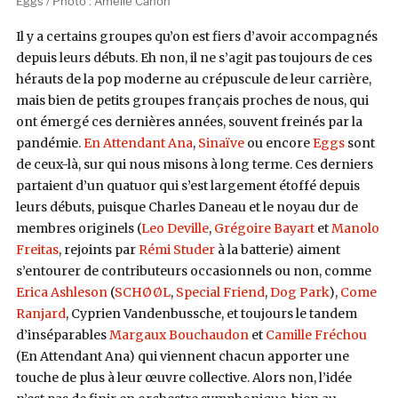
Eggs / Photo : Amélie Canon
Il y a certains groupes qu’on est fiers d’avoir accompagnés
depuis leurs débuts. Eh non, il ne s’agit pas toujours de ces
hérauts de la pop moderne au crépuscule de leur carrière,
mais bien de petits groupes français proches de nous, qui
ont émergé ces dernières années, souvent freinés par la
pandémie.
En Attendant Ana
,
Sinaïve
ou encore
Eggs
sont
de ceux-là, sur qui nous misons à long terme. Ces derniers
partaient d’un quatuor qui s’est largement étoffé depuis
leurs débuts, puisque Charles Daneau et le noyau dur de
membres originels (
Leo Deville
,
Grégoire Bayart
et
Manolo
Freitas
, rejoints par
Rémi Studer
à la batterie) aiment
s’entourer de contributeurs occasionnels ou non, comme
Erica Ashleson
(
SCHØØL
,
Special Friend
,
Dog Park
),
Come
Ranjard
, Cyprien Vandenbussche, et toujours le tandem
d’inséparables
Margaux Bouchaudon
et
Camille Fréchou
(En Attendant Ana) qui viennent chacun apporter une
touche de plus à leur
œuvre
collective. Alors non, l’idée