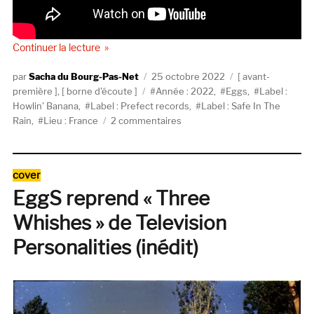
de « EggS, héros à domicile »
Continuer la lecture
Auteur
Publié
Catégories
Sacha du Bourg-Pas-Net
25 octobre 2022
avant-
Étiquettes
le
première
,
borne d'écoute
Année : 2022
,
Eggs
,
Label :
Howlin' Banana
,
Label : Prefect records
,
Label : Safe In The
sur
Rain
,
Lieu : France
2 commentaires
EggS,
héros
à
Catégories
cover
domicile
EggS reprend « Three
Whishes » de Television
Personalities (inédit)