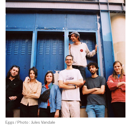
Rain
/
Prefect
Records)
Eggs / Photo : Jules Vandale