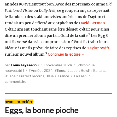
années 90 avaient tout bon. Avec des morceaux comme
Old
Fashioned Virtue
ou
Daily Hell
, ce groupe français reprenait
le flambeau des stakhanovistes américains de Dayton et
rendait un peu de fierté aux orphelins de
David Berman
.
C’était urgent, touchant sans être désuet, c’était pour ainsi
dire un premier album parfait. Quid de la suite ? Les EggS
ont-ils versé dans la compromission ? Vont-ils trahir leurs
idéaux ? Ont-ils prévu de faire des reprises de
Taylor Swift
de « EggS, Crafted Ac
sur leur nouvel album ?
Continuer la lecture
Auteur
Publié
Catégories
Louis Teyssedou
1 novembre 2024
chronique
Étiquettes
le
nouveauté
Année : 2024
,
Eggs
,
Label : Howlin' Banana
,
Label : Prefect records
,
Lieu : France
Laisser un
sur
commentaire
EggS,
Crafted
Achievement
Catégories
avant-première
(Howlin’
Eggs, la bonne pioche
Banana
Records