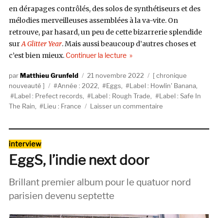
en dérapages contrôlés, des solos de synthétiseurs et des
mélodies merveilleuses assemblées à la va-vite. On
retrouve, par hasard, un peu de cette bizarrerie splendide
sur
A Glitter Year
. Mais aussi beaucoup d’autres choses et
de « EggS, A Glitter Year (How
c’est bien mieux.
Continuer la lecture
Auteur
Publié
Catégories
Matthieu Grunfeld
21 novembre 2022
chronique
Étiquettes
le
nouveauté
Année : 2022
,
Eggs
,
Label : Howlin' Banana
,
Label : Prefect records
,
Label : Rough Trade
,
Label : Safe In
sur
The Rain
,
Lieu : France
Laisser un commentaire
EggS,
A
Glitter
Catégories
interview
Year
EggS, l’indie next door
(Howlin’
Banana
/
Brillant premier album pour le quatuor nord
Safe
parisien devenu septette
In
The