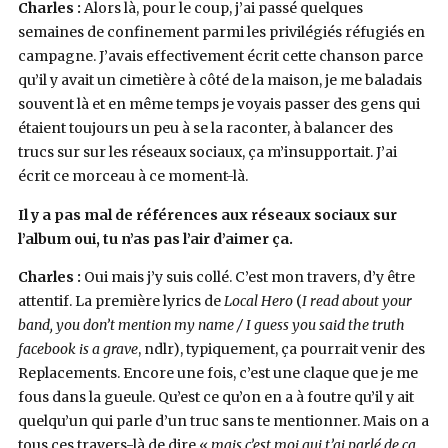
Charles :
Alors là, pour le coup, j’ai passé quelques
semaines de confinement parmi les privilégiés réfugiés en
campagne. J’avais effectivement écrit cette chanson parce
qu’il y avait un cimetière à côté de la maison, je me baladais
souvent là et en même temps je voyais passer des gens qui
étaient toujours un peu à se la raconter, à balancer des
trucs sur sur les réseaux sociaux, ça m’insupportait. J’ai
écrit ce morceau à ce moment-là.
Il y a pas mal de références aux réseaux sociaux sur
l’album oui, tu n’as pas l’air d’aimer ça.
Charles :
Oui mais j’y suis collé. C’est mon travers, d’y être
attentif. La première lyrics de
Local Hero
(
I read about your
band, you don’t mention my name / I guess you said the truth
facebook is a grave
, ndlr), typiquement, ça pourrait venir des
Replacements. Encore une fois, c’est une claque que je me
fous dans la gueule. Qu’est ce qu’on en a à foutre qu’il y ait
quelqu’un qui parle d’un truc sans te mentionner. Mais on a
tous ces travers-là de dire «
mais c’est moi qui t’ai parlé de ça