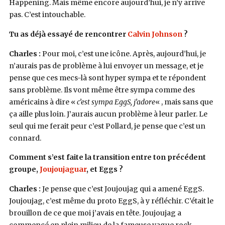
Happening. Mais même encore aujourd’hui, je n’y arrive
pas. C’est intouchable.
Tu as déjà essayé de rencontrer
Calvin Johnson
?
Charles :
Pour moi, c’est une icône. Après, aujourd’hui, je
n’aurais pas de problème à lui envoyer un message, et je
pense que ces mecs-là sont hyper sympa et te répondent
sans problème. Ils vont même être sympa comme des
américains à dire «
c’est sympa EggS, j’adore
« , mais sans que
ça aille plus loin. J’aurais aucun problème à leur parler. Le
seul qui me ferait peur c’est Pollard, je pense que c’est un
connard.
Comment s’est faite la transition entre ton précédent
groupe,
Joujoujaguar
, et Eggs ?
Charles :
Je pense que c’est Joujoujag qui a amené EggS.
Joujoujag, c’est même du proto EggS, à y réfléchir. C’était le
brouillon de ce que moi j’avais en tête. Joujoujag a