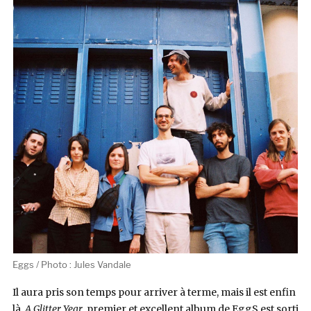
Eggs / Photo : Jules Vandale
Il aura pris son temps pour arriver à terme, mais il est enfin
là.
A Glitter Year
, premier et excellent album de EggS est sorti