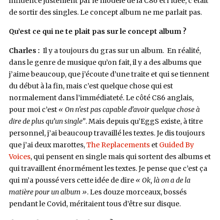
influencé justement par le modèle de la C86 et l’idée, c’était
de sortir des singles. Le concept album ne me parlait pas.
Qu’est ce qui ne te plait pas sur le concept album ?
Charles :
Il y a toujours du gras sur un album. En réalité,
dans le genre de musique qu’on fait, il y a des albums que
j’aime beaucoup, que j’écoute d’une traite et qui se tiennent
du début à la fin, mais c’est quelque chose qui est
normalement dans l’immédiateté. Le côté C86 anglais,
pour moi c’est
« On n’est pas capable d’avoir quelque chose à
dire de plus qu’un single”
. Mais depuis qu’EggS existe, à titre
personnel, j’ai beaucoup travaillé les textes. Je dis toujours
que j’ai deux marottes,
The Replacements
et
Guided By
Voices
, qui pensent en single mais qui sortent des albums et
qui travaillent énormément les textes. Je pense que c’est ça
qui m’a poussé vers cette idée de dire
« Ok, là on a de la
matière pour un album »
. Les douze morceaux, bossés
pendant le Covid, méritaient tous d’être sur disque.