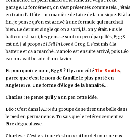
commencé en plein milieu de la fameuse vague rock
garage. Et forcément, on s’est présentés comme tels. J’étais
en train d’affûter ma manière de faire de la musique. Et à la
fin, je pense qu’on est arrivé à une formule qui marchait
bien. Le dernier single qu’on a sorti, là, on y était. Puis le
batteur est parti, les gens se sont un peu éparpillés, EggS
est né. J’ai proposé
I Fell In Love
à Greg, il s’est mis à la
batterie et ça a marché. Manolo est ensuite arrivé, puis Léo
car on avait besoin d’un clavier.
Et pourquoi ce nom, EggS ? Il y a un côté
The Smiths
,
parce que c’est le nom de famille le plus porté en
Angleterre. Une forme d’éloge de la banalité…
Charles :
Je pense qu’il y a un peu cette idée.
Léo :
C’est dans l’ADN du groupe de se tirer une balle dans
le pied en permanence. Tu sais que le référencement va
être dégueulasse.
Charles :
C’est vrai que c’est un vrai bordel pour ne pas