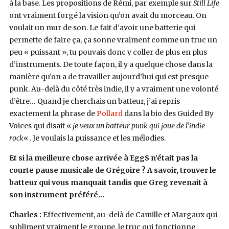
à la base. Les propositions de Rémi, par exemple sur
Still Life
ont vraiment forgé la vision qu’on avait du morceau. On
voulait un mur de son. Le fait d’avoir une batterie qui
permette de faire ça, ça sonne vraiment comme un truc un
peu « puissant », tu pouvais donc y coller de plus en plus
d’instruments. De toute façon, il y a quelque chose dans la
manière qu’on a de travailler aujourd’hui qui est presque
punk. Au-delà du côté très indie, il y a vraiment une volonté
d’être… Quand je cherchais un batteur, j’ai repris
exactement la phrase de
Pollard
dans la bio des Guided By
Voices qui disait «
je veux un batteur punk qui joue de l’indie
rock
« . Je voulais la puissance et les mélodies.
Et si la meilleure chose arrivée à EggS n’était pas la
courte pause musicale de Grégoire ? A savoir, trouver le
batteur qui vous manquait tandis que Greg revenait à
son instrument préféré…
Charles :
Effectivement, au-delà de Camille et Margaux qui
subliment vraiment le groupe, le truc qui fonctionne