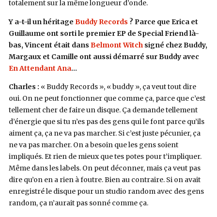
totalement sur la même longueur d’onde.
Y a-t-il un héritage
Buddy Records
? Parce que Erica et
Guillaume ont sorti le premier EP de Special Friend là-
bas, Vincent était dans
Belmont Witch
signé chez Buddy,
Margaux et Camille ont aussi démarré sur Buddy avec
En Attendant Ana
…
Charles :
« Buddy Records », « buddy », ça veut tout dire
oui. On ne peut fonctionner que comme ça, parce que c’est
tellement cher de faire un disque. Ça demande tellement
d’énergie que si tu n’es pas des gens qui le font parce qu’ils
aiment ça, ça ne va pas marcher. Si c’est juste pécunier, ça
ne va pas marcher. On a besoin que les gens soient
impliqués. Et rien de mieux que tes potes pour t’impliquer.
Même dans les labels. On peut déconner, mais ça veut pas
dire qu’on en a rien à foutre. Bien au contraire. Si on avait
enregistré le disque pour un studio random avec des gens
random, ça n’aurait pas sonné comme ça.