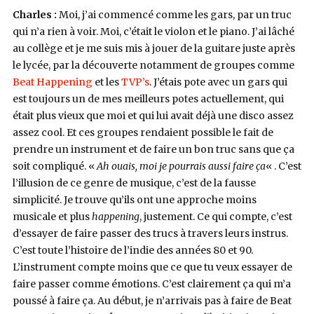
Charles :
Moi, j’ai commencé comme les gars, par un truc
qui n’a rien à voir. Moi, c’était le violon et le piano. J’ai lâché
au collège et je me suis mis à jouer de la guitare juste après
le lycée, par la découverte notamment de groupes comme
Beat Happening
et les
TVP’s
. J’étais pote avec un gars qui
est toujours un de mes meilleurs potes actuellement, qui
était plus vieux que moi et qui lui avait déjà une disco assez
assez cool. Et ces groupes rendaient possible le fait de
prendre un instrument et de faire un bon truc sans que ça
soit compliqué. «
Ah ouais, moi je pourrais aussi faire ça
« . C’est
l’illusion de ce genre de musique, c’est de la fausse
simplicité. Je trouve qu’ils ont une approche moins
musicale et plus
happening
, justement. Ce qui compte, c’est
d’essayer de faire passer des trucs à travers leurs instrus.
C’est toute l’histoire de l’indie des années 80 et 90.
L’instrument compte moins que ce que tu veux essayer de
faire passer comme émotions. C’est clairement ça qui m’a
poussé à faire ça. Au début, je n’arrivais pas à faire de Beat