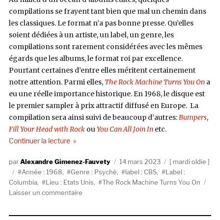
compilations se frayent tant bien que mal un chemin dans
les classiques. Le format n’a pas bonne presse. Qu’elles
soient dédiées à un artiste, un label, un genre, les
compilations sont rarement considérées avec les mêmes
égards que les albums, le format roi par excellence.
Pourtant certaines d’entre elles méritent certainement
notre attention. Parmi elles,
The Rock Machine Turns You On
a
eu une réelle importance historique. En 1968, le disque est
le premier sampler à prix attractif diffusé en Europe. La
compilation sera ainsi suivi de beaucoup d’autres:
Bumpers
,
Fill Your Head with Rock
ou
You Can All Join In
etc.
de « V/A, The Rock Machine Turns You On (CBS,
Continuer la lecture
Auteur
Publié
Catégories
Alexandre Gimenez-Fauvety
14 mars 2023
mardi oldie
Étiquettes
le
Année : 1968
,
Genre : Psyché
,
label : CBS
,
Label :
Columbia
,
Lieu : Etats Unis
,
The Rock Machine Turns You On
sur
Laisser un commentaire
V/A,
The