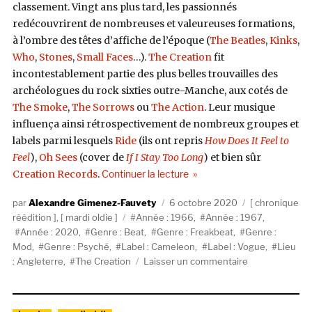
classement. Vingt ans plus tard, les passionnés
redécouvrirent de nombreuses et valeureuses formations,
à l’ombre des têtes d’affiche de l’époque (
The Beatles
,
Kinks
,
Who
,
Stones
,
Small Faces
…).
The Creation
fit
incontestablement partie des plus belles trouvailles des
archéologues du rock sixties outre-Manche, aux cotés de
The Smoke
,
The Sorrows
ou
The Action
. Leur musique
influença ainsi rétrospectivement de nombreux groupes et
labels parmi lesquels
Ride
(ils ont repris
How Does It Feel to
Feel
),
Oh Sees
(cover de
If I Stay Too Long
) et bien sûr
de « The Creation, les EP f
Creation Records
.
Continuer la lecture
Auteur
Publié
Catégories
Alexandre Gimenez-Fauvety
6 octobre 2020
chronique
Étiquettes
le
réédition
,
mardi oldie
Année : 1966
,
Année : 1967
,
Année : 2020
,
Genre : Beat
,
Genre : Freakbeat
,
Genre :
Mod
,
Genre : Psyché
,
Label : Cameleon
,
Label : Vogue
,
Lieu
sur
: Angleterre
,
The Creation
Laisser un commentaire
The
Creation,
les