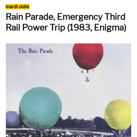
Rock
Catégories
mardi oldie
Machine
Rain Parade, Emergency Third
Turns
You
Rail Power Trip (1983, Enigma)
On
(CBS,
1968)