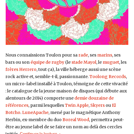
Nous connaissions Toulon pour sa
rade
, ses
marins
, ses
bars ou son
équipe de rugby
(le
stade Mayol
, le
muguet
, les
frères Herrero
, tout ça), la ville héberge aussi une scène
rock active et, semble-t-il, passionnante.
Toolong Records
,
un micro-label installé à Toulon, témoigne de cette vivacité
: le catalogue de la jeune maison de disques (qui débute aux
alentours de 2014) comporte une
demie douzaine de
références
, parmi lesquelles
Twin Apple
,
Skyers
ou
El
Botcho
.
LuneApache
, mené par le magnétique Anthony
Herbin, ex-membre du duo
Boreal Wood
, permettra peut-
être au jeune label de se faire un nom au delà des cercles
de « LuneApache, Onironautes (Toolong 
Continuer la lecture