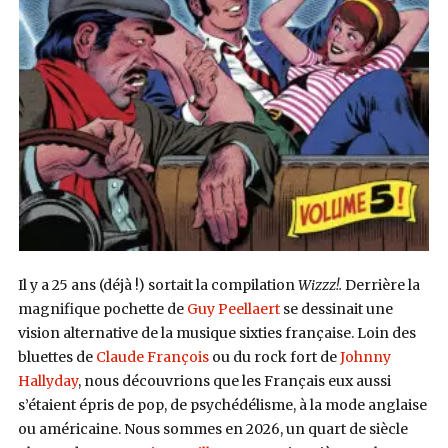
Il y a 25 ans (déjà !) sortait la compilation
Wizzz!.
Derrière la
magnifique pochette de
Guy Peellaert
se dessinait une
vision alternative de la musique sixties française. Loin des
bluettes de
Claude François
ou du rock fort de
Johnny
Hallyday
, nous découvrions que les Français eux aussi
s’étaient épris de pop, de psychédélisme, à la mode anglaise
ou américaine. Nous sommes en 2026, un quart de siècle