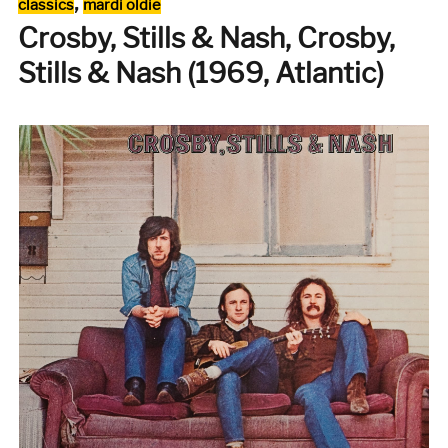
Catégories
,
classics
mardi oldie
EP
Crosby, Stills & Nash, Crosby,
français
(Cameleon
Stills & Nash (1969, Atlantic)
Records)