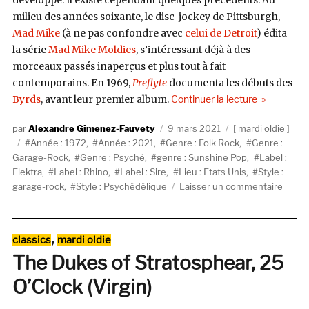
développé. Il existe cependant quelques précédents. Au
milieu des années soixante, le disc-jockey de Pittsburgh,
Mad Mike
(à ne pas confondre avec
celui de Detroit
) édita
la série
Mad Mike Moldies
, s’intéressant déjà à des
morceaux passés inaperçus et plus tout à fait
contemporains. En 1969,
Preflyte
documenta les débuts des
de « V/A, Nu
Byrds
, avant leur premier album.
Continuer la lecture
Auteur
Publié
Catégories
Alexandre Gimenez-Fauvety
9 mars 2021
mardi oldie
Étiquettes
le
Année : 1972
,
Année : 2021
,
Genre : Folk Rock
,
Genre :
Garage-Rock
,
Genre : Psyché
,
genre : Sunshine Pop
,
Label :
Elektra
,
Label : Rhino
,
Label : Sire
,
Lieu : Etats Unis
,
Style :
sur
garage-rock
,
Style : Psychédélique
Laisser un commentaire
V/A,
Nugge
(Elekt
Catégories
,
classics
mardi oldie
1972)
The Dukes of Stratosphear, 25
O’Clock (Virgin)