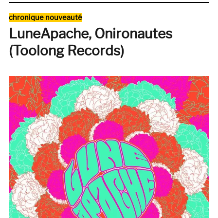
&
Catégories
chronique nouveauté
Nash,
LuneApache, Onironautes
Crosby,
Stills
(Toolong Records)
&
Nash
(1969,
Atlantic)