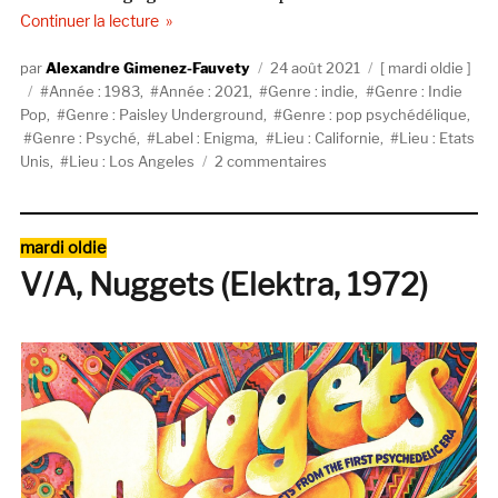
de « Rain Parade, Emergency Third Rail Power T
Continuer la lecture
Auteur
Publié
Catégories
Alexandre Gimenez-Fauvety
24 août 2021
mardi oldie
Étiquettes
le
Année : 1983
,
Année : 2021
,
Genre : indie
,
Genre : Indie
Pop
,
Genre : Paisley Underground
,
Genre : pop psychédélique
,
Genre : Psyché
,
Label : Enigma
,
Lieu : Californie
,
Lieu : Etats
sur
Unis
,
Lieu : Los Angeles
2 commentaires
Rain
Parade,
Emergency
Catégories
mardi oldie
Third
V/A, Nuggets (Elektra, 1972)
Rail
Power
Trip
(1983,
Enigma)