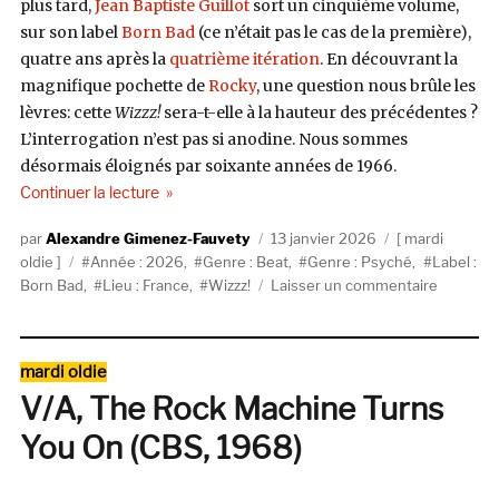
plus tard,
Jean Baptiste Guillot
sort un cinquième volume,
sur son label
Born Bad
(ce n’était pas le cas de la première),
quatre ans après la
quatrième itération
. En découvrant la
magnifique pochette de
Rocky
, une question nous brûle les
lèvres: cette
Wizzz!
sera-t-elle à la hauteur des précédentes ?
L’interrogation n’est pas si anodine. Nous sommes
désormais éloignés par soixante années de 1966.
de « V/A, Wizzz! Vol. 5 (Born Bad Records) »
Continuer la lecture
Auteur
Publié
Catégories
Alexandre Gimenez-Fauvety
13 janvier 2026
mardi
Étiquettes
le
oldie
Année : 2026
,
Genre : Beat
,
Genre : Psyché
,
Label :
sur
Born Bad
,
Lieu : France
,
Wizzz!
Laisser un commentaire
V/A,
Wizzz!
Vol.
Catégories
mardi oldie
5
V/A, The Rock Machine Turns
(Born
Bad
You On (CBS, 1968)
Records