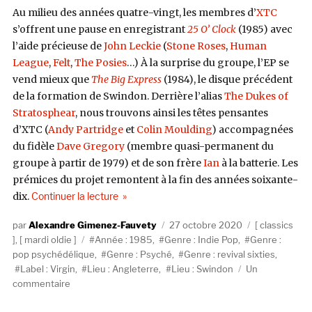
Au milieu des années quatre-vingt, les membres d’
XTC
s’offrent une pause en enregistrant
25 O’ Clock
(1985) avec
l’aide précieuse de
John Leckie
(
Stone Roses
,
Human
League
,
Felt
,
The Posies
…) À la surprise du groupe, l’EP se
vend mieux que
The Big Express
(1984), le disque précédent
de la formation de Swindon. Derrière l’alias
The Dukes of
Stratosphear
, nous trouvons ainsi les têtes pensantes
d’XTC (
Andy Partridge
et
Colin Moulding
) accompagnées
du fidèle
Dave Gregory
(membre quasi-permanent du
groupe à partir de 1979) et de son frère
Ian
à la batterie. Les
prémices du projet remontent à la fin des années soixante-
de « The Dukes of Stratosphear, 25 O’Clock (
dix.
Continuer la lecture
Auteur
Publié
Catégories
Alexandre Gimenez-Fauvety
27 octobre 2020
classics
Étiquettes
le
,
mardi oldie
Année : 1985
,
Genre : Indie Pop
,
Genre :
pop psychédélique
,
Genre : Psyché
,
Genre : revival sixties
,
Label : Virgin
,
Lieu : Angleterre
,
Lieu : Swindon
Un
sur
commentaire
The