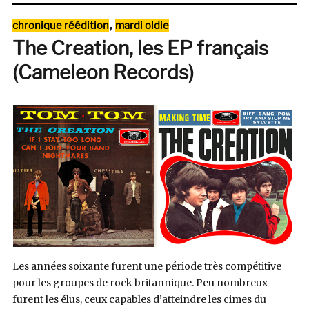
Dukes
of
Catégories
,
chronique réédition
mardi oldie
Stratosphear,
The Creation, les EP français
25
O’Clock
(Cameleon Records)
(Virgin)
Les années soixante furent une période très compétitive
pour les groupes de rock britannique. Peu nombreux
furent les élus, ceux capables d’atteindre les cimes du