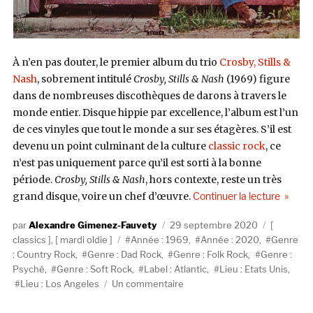
À n’en pas douter, le premier album du trio
Crosby, Stills &
Nash
, sobrement intitulé
Crosby, Stills & Nash
(1969) figure
dans de nombreuses discothèques de darons à travers le
monde entier. Disque hippie par excellence, l’album est l’un
de ces vinyles que tout le monde a sur ses étagères. S’il est
devenu un point culminant de la culture
classic rock
, ce
n’est pas uniquement parce qu’il est sorti à la bonne
période.
Crosby, Stills & Nash
, hors contexte, reste un très
de « Cro
grand disque, voire un chef d’
œuvre
.
Continuer la lecture
Auteur
Publié
Catégorie
Alexandre Gimenez-Fauvety
29 septembre 2020
Étiquettes
le
classics
,
mardi oldie
Année : 1969
,
Année : 2020
,
Genre
: Country Rock
,
Genre : Dad Rock
,
Genre : Folk Rock
,
Genre :
Psyché
,
Genre : Soft Rock
,
Label : Atlantic
,
Lieu : Etats Unis
,
sur
Lieu : Los Angeles
Un commentaire
Crosby,
Stills