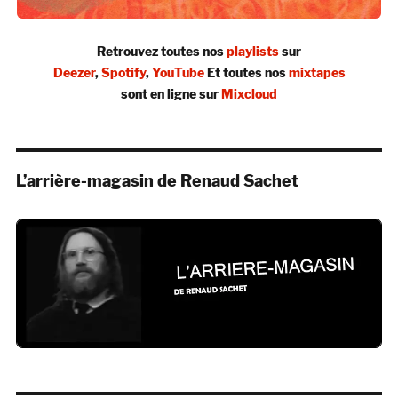
Retrouvez toutes nos
playlists
sur
Deezer
,
Spotify
,
YouTube
Et toutes nos
mixtapes
sont en ligne sur
Mixcloud
L’arrière-magasin de Renaud Sachet