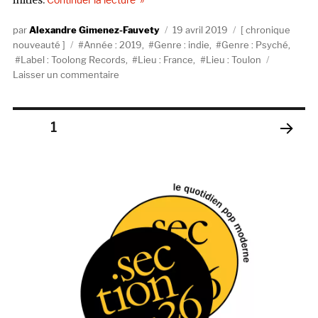
initiés.
Auteur
Publié
Catégories
Alexandre Gimenez-Fauvety
19 avril 2019
chronique
Étiquettes
le
nouveauté
Année : 2019
,
Genre : indie
,
Genre : Psyché
,
Label : Toolong Records
,
Lieu : France
,
Lieu : Toulon
sur
Laisser un commentaire
LuneApache,
Onironautes
(Toolong
Pagination
PAGE
1
Records)
PAGE
des
SUIV
ANT
publications
E