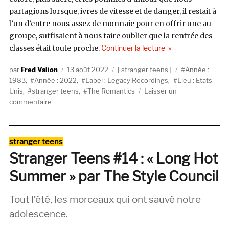
partagions lorsque, ivres de vitesse et de danger, il restait à
l’un d’entre nous assez de monnaie pour en offrir une au
groupe, suffisaient à nous faire oublier que la rentrée des
de « Stranger Teens 
classes était toute proche.
Continuer la lecture
Auteur
Publié
Catégories
Étiquettes
Fred Valion
13 août 2022
stranger teens
Année :
le
1983
,
Année : 2022
,
Label : Legacy Recordings
,
Lieu : Etats
Unis
,
stranger teens
,
The Romantics
Laisser un
sur
commentaire
Stranger
Teens
#25
Catégories
stranger teens
:
Stranger Teens #14 : « Long Hot
« Talking
in
Summer » par The Style Council
Your
Sleep »
Tout l’été, les morceaux qui ont sauvé notre
par
The
adolescence.
Romantics