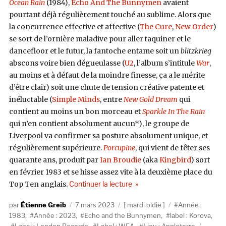
Ocean Rain
(1984),
Echo And The Bunnymen
avaient
pourtant déjà régulièrement touché au sublime. Alors que
la concurrence effective et affective (
The Cure
,
New Order
)
se sort de l’ornière maladive pour aller taquiner et le
dancefloor et le futur, la fantoche entame soit un
blitzkrieg
abscons voire bien dégueulasse (
U2
, l’album s’intitule
War
,
au moins et à défaut de la moindre finesse, ça a le mérite
d’être clair) soit une chute de tension créative patente et
inéluctable (
Simple Minds
, entre
New Gold Dream
qui
contient au moins un bon morceau et
Sparkle In The Rain
qui n’en contient absolument aucun*), le groupe de
Liverpool va confirmer sa posture absolument unique, et
régulièrement supérieure.
Porcupine
, qui vient de fêter ses
quarante ans, produit par
Ian Broudie
(aka
Kingbird
) sort
en février 1983 et se hisse assez vite à la deuxième place du
de « Echo And The Bunnymen,
Top Ten anglais.
Continuer la lecture
Auteur
Publié
Catégories
Étiquettes
Étienne Greib
7 mars 2023
mardi oldie
Année :
le
1983
,
Année : 2023
,
Echo and the Bunnymen
,
label : Korova
,