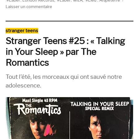
Label : London Records
,
Label : WEA
,
Lieu : Angleterre
sur
Laisser un commentaire
Echo
And
The
Catégories
stranger teens
Bunnymen,
Stranger Teens #25 : « Talking
Porcupine
(Korova,
in Your Sleep » par The
1983)
Romantics
Tout l’été, les morceaux qui ont sauvé notre
adolescence.