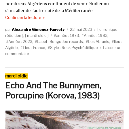
nombreux Algériens continuent de venir étudier ou
s’installer de l’autre coté de la Méditerranée.
de « Les Abranis, Amazigh Freedom Rock 1973/
Continuer la lecture
Auteur
Publié
Catégories
Alexandre Gimenez-Fauvety
23 mai 2023
chronique
Étiquettes
le
réédition
,
mardi oldie
année : 1973
,
Année : 1983
,
Année : 2023
,
Label : Bongo Joe records
,
Les Abranis
,
lieu :
Algérie
,
Lieu : France
,
Style : Rock Psychédélique
Laisser un
sur
commentaire
Les
Abranis,
Amazigh
Catégories
mardi oldie
Freedom
Echo And The Bunnymen,
Rock
1973/1983
Porcupine (Korova, 1983)
(Les
Disques
Bongo
Joe)