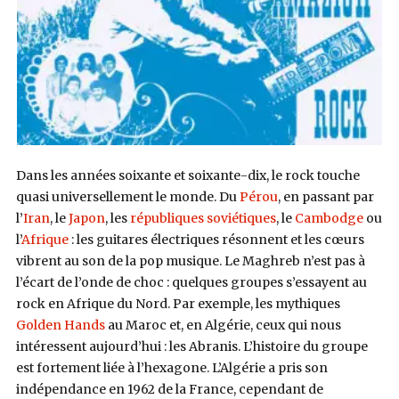
Dans les années soixante et soixante-dix, le rock touche
quasi universellement le monde. Du
Pérou
, en passant par
l’
Iran
, le
Japon
, les
républiques soviétiques
, le
Cambodge
ou
l’
Afrique
: les guitares électriques résonnent et les
cœur
s
vibrent au son de la pop musique. Le Maghreb n’est pas à
l’écart de l’onde de choc : quelques groupes s’essayent au
rock en Afrique du Nord. Par exemple, les mythiques
Golden Hands
au Maroc et, en Algérie, ceux qui nous
intéressent aujourd’hui : les Abranis. L’histoire du groupe
est fortement liée à l’hexagone. L’Algérie a pris son
indépendance en 1962 de la France, cependant de