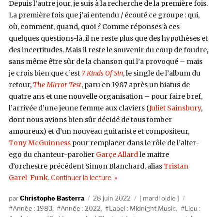
Depuis l’autre jour, je suis à la recherche de la première fois.
La première fois que j’ai entendu / écouté ce groupe : qui,
où, comment, quand, quoi ? Comme réponses à ces
quelques questions-là, il ne reste plus que des hypothèses et
des incertitudes. Mais il reste le souvenir du coup de foudre,
sans même être sûr de la chanson qui l’a provoqué – mais
je crois bien que c’est
7 Kinds Of Sin
, le single de l’album du
retour,
The Mirror Test
, paru en 1987 après un hiatus de
quatre ans et une nouvelle organisation – pour faire bref,
l’arrivée d’une jeune femme aux claviers (
Juliet Sainsbury
,
dont nous avions bien sûr décidé de tous tomber
amoureux) et d’un nouveau guitariste et compositeur,
Tony McGuinness
pour remplacer dans le rôle de l’alter-
ego du chanteur-parolier
Garçe Allard
le maitre
d’orchestre précédent Simon Blanchard, alias
Tristan
de « Sad Lovers And Giants, Feedi
Garel-Funk
.
Continuer la lecture
Auteur
Publié
Catégories
Étiquette
Christophe Basterra
28 juin 2022
mardi oldie
le
Année : 1983
,
Année : 2022
,
Label : Midnight Music
,
Lieu :