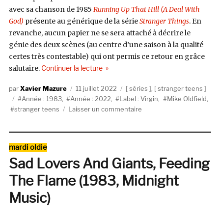
avec sa chanson de 1985
Running Up That Hill (A Deal With
God)
présente au générique de la série
Stranger Things
. En
revanche, aucun papier ne se sera attaché à décrire le
génie des deux scènes (au centre d’une saison à la qualité
certes très contestable) qui ont permis ce retour en grâce
de « Stranger Teens #1 : « Moonlight 
salutaire.
Continuer la lecture
Auteur
Publié
Catégories
Xavier Mazure
11 juillet 2022
séries
,
stranger teens
Étiquettes
le
Année : 1983
,
Année : 2022
,
Label : Virgin
,
Mike Oldfield
,
sur
stranger teens
Laisser un commentaire
Stranger
Teens
#1
Catégories
mardi oldie
:
Sad Lovers And Giants, Feeding
« Moonlight
Shadow »
The Flame (1983, Midnight
par
Mike
Music)
Oldfield
(1983)