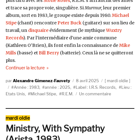
plus tard avec les
Stone Roses
, R.E.M. s’affranchit des aînés
et trace sa propre voie, singulière. Si
Murmur,
leur premier
album, sort en 1983, le groupe existe depuis 1980.
Michael
Stipe
(chant) rencontre
Peter Buck
(guitare) sur son lieu de
travail, un
disquaire
évidemment (le mythique
Wuxtry
Records
). Par l’intermédiaire d’une amie commune
(Kathleen O’Brien), ils font enfin la connaissance de
Mike
Mills
(basse) et
Bill Berry
(batterie). Ceux là ne se quitteront
plus.
de « R.E.M., Murmur (1983, I.R.S. Records) »
Continuer la lecture
Auteur
Publié
Catégories
Alexandre Gimenez-Fauvety
8 avril 2025
mardi oldie
Étiquettes
le
Année : 1983
,
année : 2025
,
Label : I.R.S. Records
,
Lieu :
sur
Etats Unis
,
Michael Stipe
,
R.E.M.
Un commentaire
R.E.M.,
Murmur
(1983,
Catégories
mardi oldie
I.R.S.
Ministry, With Sympathy
Records)
(Arista, 1983)