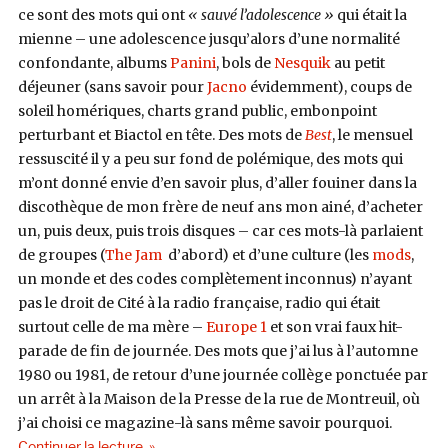
ce sont des mots qui ont
« sauvé l’adolescence »
qui était la
mienne – une adolescence jusqu’alors d’une normalité
confondante, albums
Panini
, bols de
Nesquik
au petit
déjeuner (sans savoir pour
Jacno
évidemment), coups de
soleil homériques, charts grand public, embonpoint
perturbant et Biactol en tête. Des mots de
Best
, le mensuel
ressuscité il y a peu sur fond de polémique, des mots qui
m’ont donné envie d’en savoir plus, d’aller fouiner dans la
discothèque de mon frère de neuf ans mon ainé, d’acheter
un, puis deux, puis trois disques – car ces mots-là parlaient
de groupes (
The Jam
d’abord) et d’une culture (les
mods
,
un monde et des codes complètement inconnus) n’ayant
pas le droit de Cité à la radio française, radio qui était
surtout celle de ma mère –
Europe 1
et son vrai faux hit-
parade de fin de journée. Des mots que j’ai lus à l’automne
1980 ou 1981, de retour d’une journée collège ponctuée par
un arrêt à la Maison de la Presse de la rue de Montreuil, où
j’ai choisi ce magazine-là sans même savoir pourquoi.
de « Stranger Teens #14 : « Long Hot Summer » p
Continuer la lecture