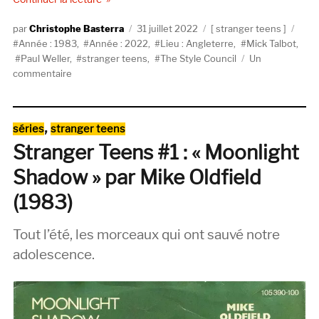
Auteur
Publié
Catégories
Étiq
Christophe Basterra
31 juillet 2022
stranger teens
le
Année : 1983
,
Année : 2022
,
Lieu : Angleterre
,
Mick Talbot
,
Paul Weller
,
stranger teens
,
The Style Council
Un
sur
commentaire
Stranger
Teens
#14
Catégories
,
séries
stranger teens
:
Stranger Teens #1 : « Moonlight
« Long
Hot
Shadow » par Mike Oldfield
Summer »
par
(1983)
The
Style
Tout l’été, les morceaux qui ont sauvé notre
Council
adolescence.