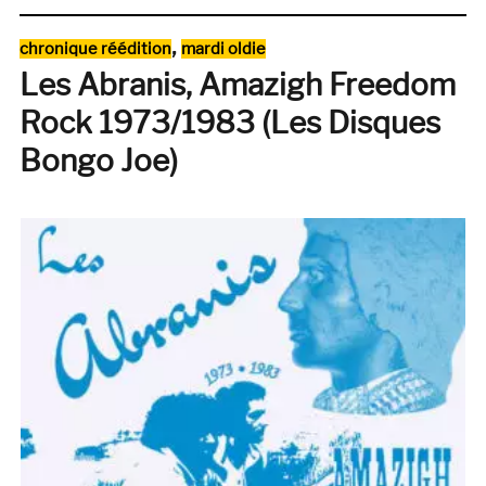
With
Sympathy
Catégories
,
chronique réédition
mardi oldie
(Arista,
Les Abranis, Amazigh Freedom
1983)
Rock 1973/1983 (Les Disques
Bongo Joe)