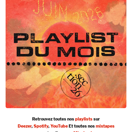
Retrouvez toutes nos
playlists
sur
Deezer
,
Spotify
,
YouTube
Et toutes nos
mixtapes