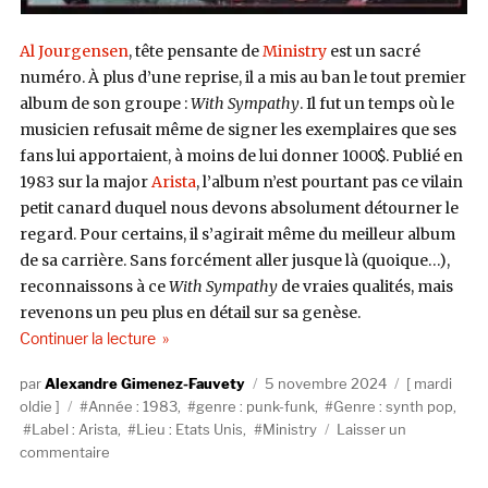
Al Jourgensen
, tête pensante de
Ministry
est un sacré
numéro. À plus d’une reprise, il a mis au ban le tout premier
album de son groupe :
With Sympathy
. Il fut un temps où le
musicien refusait même de signer les exemplaires que ses
fans lui apportaient, à moins de lui donner 1000$. Publié en
1983 sur la major
Arista
, l’album n’est pourtant pas ce vilain
petit canard duquel nous devons absolument détourner le
regard. Pour certains, il s’agirait même du meilleur album
de sa carrière. Sans forcément aller jusque là (quoique…),
reconnaissons à ce
With Sympathy
de vraies qualités, mais
revenons un peu plus en détail sur sa genèse.
de « Ministry, With Sympathy (Arista, 1983) »
Continuer la lecture
Auteur
Publié
Catégories
Alexandre Gimenez-Fauvety
5 novembre 2024
mardi
Étiquettes
le
oldie
Année : 1983
,
genre : punk-funk
,
Genre : synth pop
,
Label : Arista
,
Lieu : Etats Unis
,
Ministry
Laisser un
sur
commentaire
Ministry,