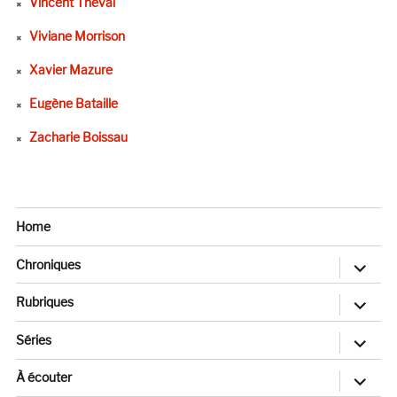
Vincent Théval
Viviane Morrison
Xavier Mazure
Eugène Bataille
Zacharie Boissau
Home
ouvrir
Chroniques
le
sous-
menu
ouvrir
Rubriques
le
sous-
menu
ouvrir
Séries
le
sous-
menu
ouvrir
À écouter
le