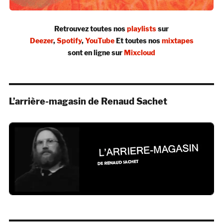
Retrouvez toutes nos
playlists
sur
Deezer
,
Spotify
,
YouTube
Et toutes nos
mixtapes
sont en ligne sur
Mixcloud
L’arrière-magasin de Renaud Sachet