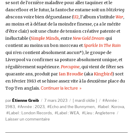
se sort de l’ornière maladive pour aller taquiner et le
dancefloor et le futur, la fantoche entame soit un
blitzkrieg
abscons voire bien dégueulasse (
U2
, l’album s’intitule
War
,
au moins et à défaut de la moindre finesse, ça a le mérite
d’être clair) soit une chute de tension créative patente et
inéluctable (
Simple Minds
, entre
New Gold Dream
qui
contient au moins un bon morceau et
Sparkle In The Rain
qui n’en contient absolument aucun*), le groupe de
Liverpool va confirmer sa posture absolument unique, et
régulièrement supérieure.
Porcupine
, qui vient de fêter ses
quarante ans, produit par
Ian Broudie
(aka
Kingbird
) sort
en février 1983 et se hisse assez vite à la deuxième place du
de « Echo And The Bunnymen,
Top Ten anglais.
Continuer la lecture
Auteur
Publié
Catégories
Étiquettes
Étienne Greib
7 mars 2023
mardi oldie
Année :
le
1983
,
Année : 2023
,
Echo and the Bunnymen
,
label : Korova
,
Label : London Records
,
Label : WEA
,
Lieu : Angleterre
sur
Laisser un commentaire
Echo
And