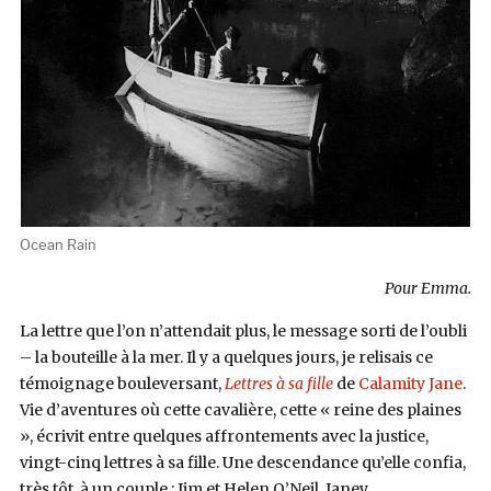
Ocean Rain
Pour Emma.
La lettre que l’on n’attendait plus, le message sorti de l’oubli
– la bouteille à la mer. Il y a quelques jours, je relisais ce
témoignage bouleversant,
Lettres à sa fille
de
Calamity Jane
.
Vie d’aventures où cette cavalière, cette « reine des plaines
», écrivit entre quelques affrontements avec la justice,
vingt-cinq lettres à sa fille. Une descendance qu’elle confia,
très tôt, à un couple : Jim et Helen O’Neil. Janey,