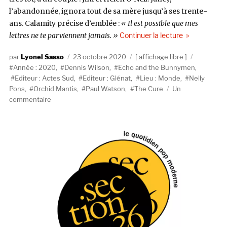
l’abandonnée, ignora tout de sa mère jusqu’à ses trente-
ans. Calamity précise d’emblée :
« Il est possible que mes
de « Sentimen
lettres ne te parviennent jamais. »
Continuer la lecture
Auteur
Publié
Catégories
Étiquette
Lyonel Sasso
23 octobre 2020
affichage libre
le
Année : 2020
,
Dennis Wilson
,
Echo and the Bunnymen
,
Editeur : Actes Sud
,
Editeur : Glénat
,
Lieu : Monde
,
Nelly
Pons
,
Orchid Mantis
,
Paul Watson
,
The Cure
Un
sur
commentaire
Sentiment
océanique
–
Nelly
Pons,
Paul
Watson,
Orchid
Mantis