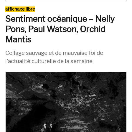
The
Catégories
affichage libre
Bunnymen,
Sentiment océanique – Nelly
Porcupine
(Korova,
Pons, Paul Watson, Orchid
1983)
Mantis
Collage sauvage et de mauvaise foi de
l’actualité culturelle de la semaine