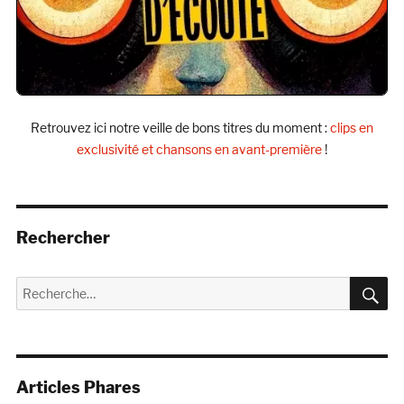
Retrouvez ici notre veille de bons titres du moment :
clips en
exclusivité et chansons en avant-première
!
Rechercher
R
Recherche
pour :
Articles Phares