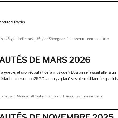
Chris
Cohen
(Captured
Tracks)
Captured Tracks
sur
is
,
Style : indie rock
,
Style : Shoegaze
Laisser un commentaire
DIIV
:
dix
EAUTÉS DE MARS 2026
ans
déjà
gueule, et si on écoutait de la musique ? Et si on se laissait aller à un
 rédaction de section26 ? Chacun y a placé ses pierres blanches parfois
DES NOUVEAUTÉS DE MARS 2026 »
sur
26
,
Lieu : Monde
,
Playlist du mois
Laisser un commentaire
LA
PLAYLIS
DES
EAUTÉS DE NOVEMBRE 2025
NOUVEA