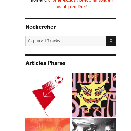
moment :
clips en exclusivité et chansons en
avant-première
!
Rechercher
RECHE
Recherche
pour :
Articles Phares