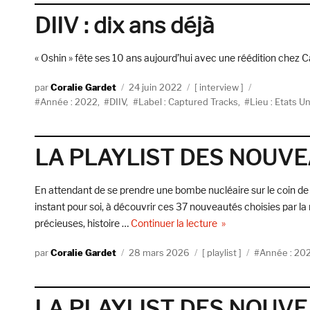
DIIV : dix ans déjà
« Oshin » fête ses 10 ans aujourd’hui avec une réédition chez 
Auteur
Publié
Catégories
Coralie Gardet
24 juin 2022
interview
Étiquettes
le
Année : 2022
,
DIIV
,
Label : Captured Tracks
,
Lieu : Etats Un
LA PLAYLIST DES NOUV
En attendant de se prendre une bombe nucléaire sur le coin de la 
instant pour soi, à découvrir ces 37 nouveautés choisies par la
de « LA PLAYLIST 
précieuses, histoire …
Continuer la lecture
Auteur
Publié
Catégories
Étiquettes
Coralie Gardet
28 mars 2026
playlist
Année : 20
le
LA PLAYLIST DES NOUV