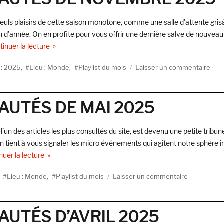
DE
MARS
s seuls plaisirs de cette saison monotone, comme une salle d’attente gris
2026
n d’année. On en profite pour vous offrir une dernière salve de nouvea
de « LA PLAYLIST DES NOUVEAUTÉS DE NOVEMBRE
inuer la lecture
tes
sur
 : 2025
,
Lieu : Monde
,
Playlist du mois
Laisser un commentaire
LA
PLA
DES
AUTÉS DE MAI 2025
NOU
DE
NOV
l’un des articles les plus consultés du site, est devenu une petite tribun
202
n tient à vous signaler les micro événements qui agitent notre sphère i
de « LA PLAYLIST DES NOUVEAUTÉS DE MAI 2025 »
nuer la lecture
sur
,
Lieu : Monde
,
Playlist du mois
Laisser un commentaire
LA
PLAYLIST
DES
AUTÉS D’AVRIL 2025
NOUVEAUT