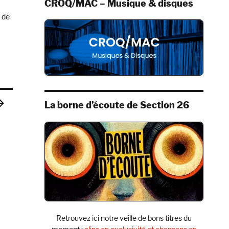
CROQ/MAC – Musique & disques
u de
»
La borne d’écoute de Section 26
TÉS
GE
IV
T
Retrouvez ici notre veille de bons titres du