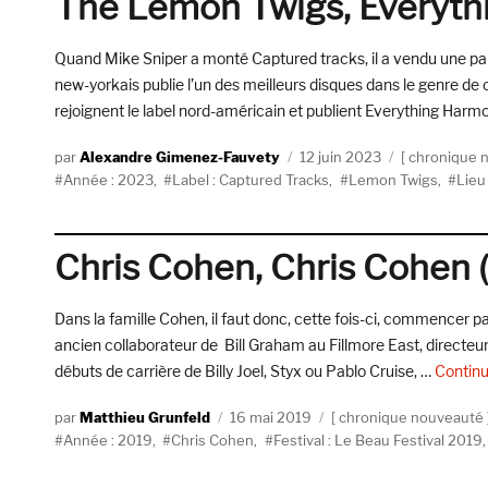
The Lemon Twigs, Everyth
Quand Mike Sniper a monté Captured tracks, il a vendu une part
new-yorkais publie l’un des meilleurs disques dans le genre de
rejoignent le label nord-américain et publient Everything Harm
Auteur
Publié
Catégories
Alexandre Gimenez-Fauvety
12 juin 2023
chronique 
Étiquettes
le
Année : 2023
,
Label : Captured Tracks
,
Lemon Twigs
,
Lieu 
Chris Cohen, Chris Cohen 
Dans la famille Cohen, il faut donc, cette fois-ci, commencer 
ancien collaborateur de Bill Graham au Fillmore East, directeu
débuts de carrière de Billy Joel, Styx ou Pablo Cruise, …
Continu
Auteur
Publié
Catégories
Matthieu Grunfeld
16 mai 2019
chronique nouveauté
Étiquettes
le
Année : 2019
,
Chris Cohen
,
Festival : Le Beau Festival 2019