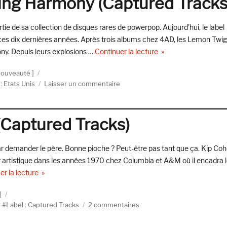
ing Harmony (Captured Tracks
A
Dream
Is
ie de sa collection de disques rares de powerpop. Aujourd’hui, le label
All
 ces dix dernières années. Après trois albums chez 4AD, les Lemon Twi
We
de « The Lemon Twigs
ony. Depuis leurs explosions …
Continuer la lecture
Know
(Captured
nouveauté
Tracks)
sur
: Etats Unis
Laisser un commentaire
The
Lemon
Twigs,
(Captured Tracks)
Everything
Harmony
(Captured
par demander le père. Bonne pioche ? Peut-être pas tant que ça. Kip Coh
Tracks)
r artistique dans les années 1970 chez Columbia et A&M où il encadra 
de « Chris Cohen, Chris Cohen (Captured Tracks) »
er la lecture
sur
,
Label : Captured Tracks
2 commentaires
Chris
Cohen,