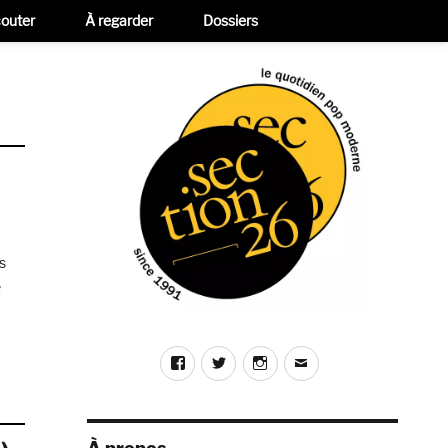
outer
À regarder
Dossiers
s
e
Know (Captured Tracks) »
Facebook
Twitter
Instagram
E-
mail