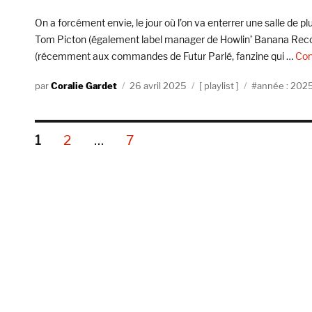
On a forcément envie, le jour où l’on va enterrer une salle de plus
Tom Picton (également label manager de Howlin’ Banana Records
(récemment aux commandes de Futur Parlé, fanzine qui …
Con
Auteur
Publié
Catégories
Étiquettes
Coralie Gardet
26 avril 2025
playlist
année : 202
le
Pagination
PAGE
PAGE
PAGE
1
2
…
7
des
publications