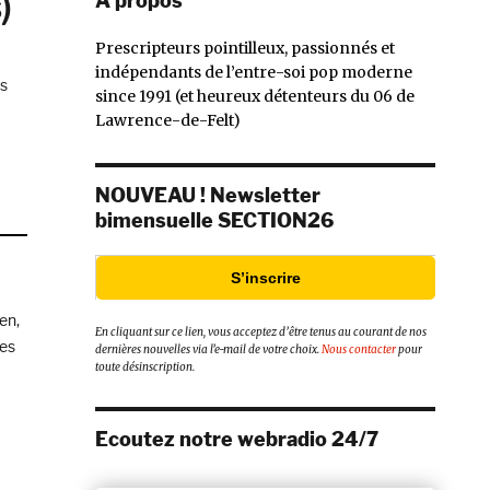
)
À propos
Prescripteurs pointilleux, passionnés et
indépendants de l’entre-soi pop moderne
gs
since 1991 (et heureux détenteurs du 06 de
, Everything Harmony (Captured Tracks) »
Lawrence-de-Felt)
NOUVEAU ! Newsletter
bimensuelle SECTION26
S’inscrire
en,
En cliquant sur ce lien, vous acceptez d’être tenus au courant de nos
les
dernières nouvelles via l’e-mail de votre choix.
Nous contacter
pour
toute désinscription.
Ecoutez notre webradio 24/7