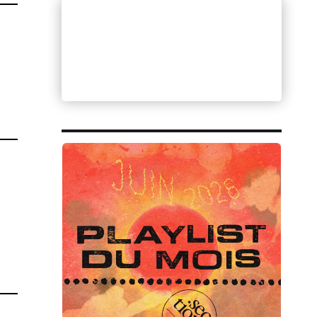
T
UTÉS