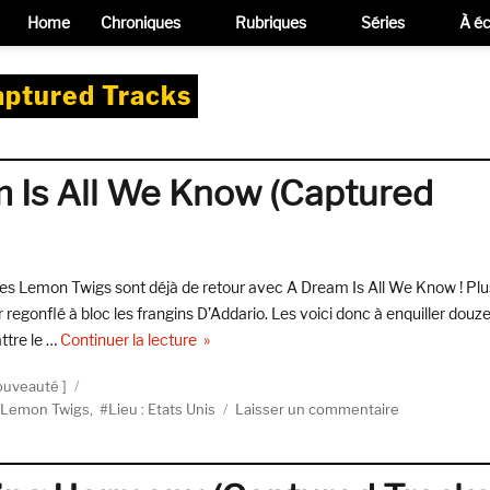
Home
Chroniques
Rubriques
Séries
À éc
ptured Tracks
 Is All We Know (Captured
 les Lemon Twigs sont déjà de retour avec A Dream Is All We Know ! Plu
regonflé à bloc les frangins D’Addario. Les voici donc à enquiller douz
de « The Lemon Twigs, A Dream Is All We 
ttre le …
Continuer la lecture
ouveauté
sur
Lemon Twigs
,
Lieu : Etats Unis
Laisser un commentaire
The
Lemon
Twigs,