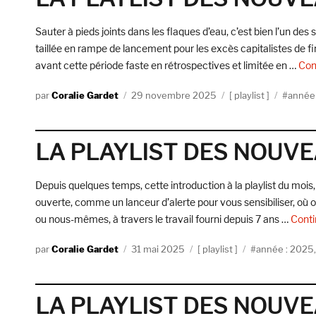
Sauter à pieds joints dans les flaques d’eau, c’est bien l’un de
taillée en rampe de lancement pour les excès capitalistes de fi
avant cette période faste en rétrospectives et limitée en …
Cont
Auteur
Publié
Catégories
Étiquet
Coralie Gardet
29 novembre 2025
playlist
année
le
LA PLAYLIST DES NOUVE
Depuis quelques temps, cette introduction à la playlist du mois, 
ouverte, comme un lanceur d’alerte pour vous sensibiliser, où o
ou nous-mêmes, à travers le travail fourni depuis 7 ans …
Conti
Auteur
Publié
Catégories
Étiquettes
Coralie Gardet
31 mai 2025
playlist
année : 2025
le
LA PLAYLIST DES NOUVE