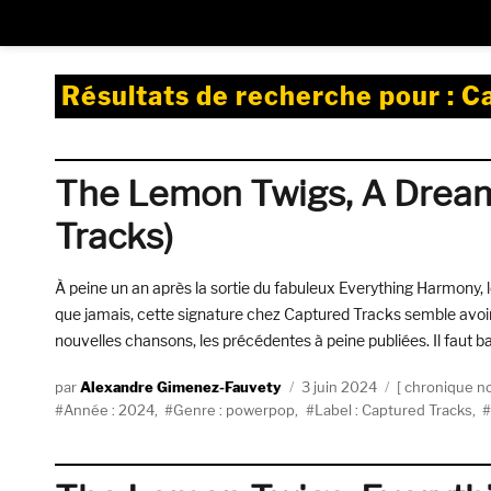
Résultats de recherche pour :
Ca
The Lemon Twigs, A Dream
Tracks)
À peine un an après la sortie du fabuleux Everything Harmony,
que jamais, cette signature chez Captured Tracks semble avoir 
nouvelles chansons, les précédentes à peine publiées. Il faut ba
Auteur
Publié
Catégories
Alexandre Gimenez-Fauvety
3 juin 2024
chronique n
Étiquettes
le
Année : 2024
,
Genre : powerpop
,
Label : Captured Tracks
,