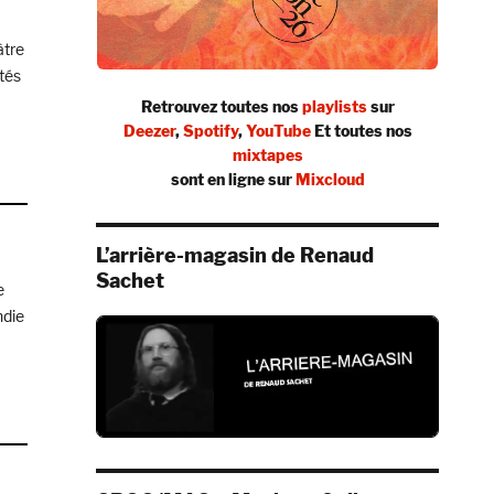
âtre
utés
 2025 »
Retrouvez toutes nos
playlists
sur
Deezer
,
Spotify
,
YouTube
Et toutes nos
mixtapes
sont en ligne sur
Mixcloud
YLIST
VEAUTÉS
L’arrière-magasin de Renaud
Sachet
EMBRE
e
5
ndie
ÉS