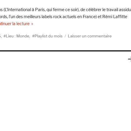
DE
MAI
 (L’International à Paris, qui ferme ce soir), de célébrer le travail assid
2025
, l’un des meilleurs labels rock actuels en France) et Rémi Laffitte
de « LA PLAYLIST DES NOUVEAUTÉS D’AVRIL 2025 
tinuer la lecture
sur
5
,
Lieu : Monde
,
Playlist du mois
Laisser un commentaire
LA
PLAYLIST
DES
NOUVEAU
D’AVRIL
PA
2025
SU
AN
E