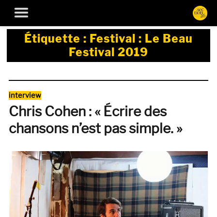
Étiquette :
Festival : Le Beau
Festival 2019
Catégories
interview
Chris Cohen : « Écrire des
chansons n’est pas simple. »