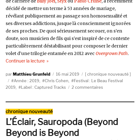
de carrière de
Billy Joel
,
Styx
ou
Pablo Cruise
, a récemment
décidé de mettre un terme à 53 années de mariage,
révélant publiquement au passage son homosexualité et
ses diverses addictions, jusque là consciemment ignorées
de ses proches. De quoi sérieusement secouer, on s’en
doute, son musicien de fils qui s’est inspiré de ce contexte
particulièrement déstabilisant pour composer le dernier
volet d’une trilogie entamée en 2012 avec
Overgrown Path
.
de « Chris Cohen, Chris Cohen (Captured Tracks)
Continuer la lecture
Auteur
Publié
Catégories
Matthieu Grunfeld
16 mai 2019
chronique nouveauté
Étiquettes
le
Année : 2019
,
Chris Cohen
,
Festival : Le Beau Festival
sur
2019
,
Label : Captured Tracks
2 commentaires
Chris
Cohen,
Chris
Catégories
chronique nouveauté
Cohen
L’Éclair, Sauropoda (Beyond
(Captured
Tracks)
Beyond is Beyond