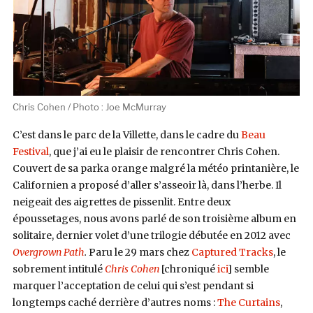
Chris Cohen / Photo : Joe McMurray
C’est dans le parc de la Villette, dans le cadre du
Beau
Festival
, que j’ai eu le plaisir de rencontrer Chris Cohen.
Couvert de sa parka orange malgré la météo printanière, le
Californien a proposé d’aller s’asseoir là, dans l’herbe. Il
neigeait des aigrettes de pissenlit. Entre deux
époussetages, nous avons parlé de son troisième album en
solitaire, dernier volet d’une trilogie débutée en 2012 avec
Overgrown Path
.
Paru le 29 mars chez
Captured Tracks
, le
sobrement intitulé
Chris Cohen
[chroniqué
ici
] semble
marquer l’acceptation de celui qui s’est pendant si
longtemps caché derrière d’autres noms :
The Curtains
,