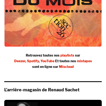
Retrouvez toutes nos
playlists
sur
Deezer
,
Spotify
,
YouTube
Et toutes nos
mixtapes
sont en ligne sur
Mixcloud
L’arrière-magasin de Renaud Sachet