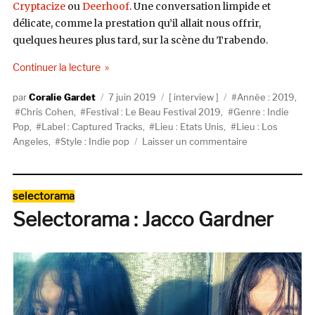
Cryptacize
ou
Deerhoof
. Une conversation limpide et
délicate, comme la prestation qu’il allait nous offrir,
quelques heures plus tard, sur la scène du Trabendo.
de « Chris Cohen : « Écrire des chansons n’est pas
Continuer la lecture
Auteur
Publié
Catégories
Étiquettes
Coralie Gardet
7 juin 2019
interview
Année : 2019
,
le
Chris Cohen
,
Festival : Le Beau Festival 2019
,
Genre : Indie
Pop
,
Label : Captured Tracks
,
Lieu : Etats Unis
,
Lieu : Los
sur
Angeles
,
Style : Indie pop
Laisser un commentaire
Chris
Cohen
:
Catégories
selectorama
« Écrire
Selectorama : Jacco Gardner
des
chansons
n’est
pas
simple. »