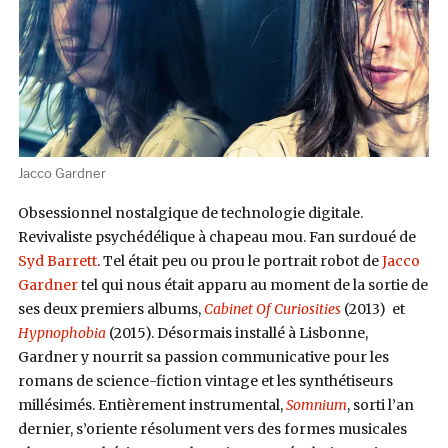
Jacco Gardner
Obsessionnel nostalgique de technologie digitale.
Revivaliste psychédélique à chapeau mou. Fan surdoué de
Syd Barrett
. Tel était peu ou prou le portrait robot de
Jacco
Gardner
tel qui nous était apparu au moment de la sortie de
ses deux premiers albums,
Cabinet Of Curiosities
(2013) et
Hypnophobia
(2015). Désormais installé à Lisbonne,
Gardner y nourrit sa passion communicative pour les
romans de science-fiction vintage et les synthétiseurs
millésimés. Entièrement instrumental,
Somnium
, sorti l’an
dernier, s’oriente résolument vers des formes musicales