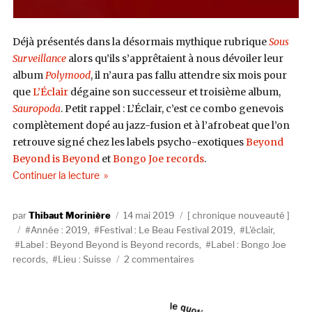
Déjà présentés dans la désormais mythique rubrique
Sous
Surveillance
alors qu’ils s’apprêtaient à nous dévoiler leur
album
Polymood
, il n’aura pas fallu attendre six mois pour
que
L’Éclair
dégaine son successeur et troisième album,
Sauropoda
. Petit rappel : L’Éclair, c’est ce combo genevois
complètement dopé au jazz-fusion et à l’afrobeat que l’on
retrouve signé chez les labels psycho-exotiques
Beyond
Beyond is Beyond
et
Bongo Joe records
.
de « L’Éclair, Sauropoda (Beyond Beyond is Bey
Continuer la lecture
Auteur
Publié
Catégories
Thibaut Morinière
14 mai 2019
chronique nouveauté
Étiquettes
le
Année : 2019
,
Festival : Le Beau Festival 2019
,
L'éclair
,
Label : Beyond Beyond is Beyond records
,
Label : Bongo Joe
sur
records
,
Lieu : Suisse
2 commentaires
L’Éclair,
Sauropoda
(Beyond