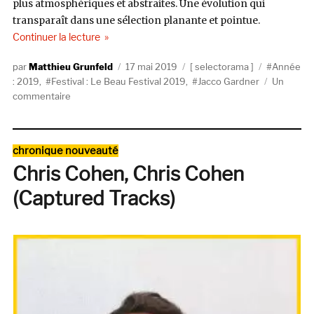
plus atmosphériques et abstraites. Une évolution qui
transparaît dans une sélection planante et pointue.
de « Selectorama : Jacco Gardner »
Continuer la lecture
Auteur
Publié
Catégories
Étiquettes
Matthieu Grunfeld
17 mai 2019
selectorama
Année
le
: 2019
,
Festival : Le Beau Festival 2019
,
Jacco Gardner
Un
sur
commentaire
Selectorama
:
Jacco
Catégories
chronique nouveauté
Gardner
Chris Cohen, Chris Cohen
(Captured Tracks)