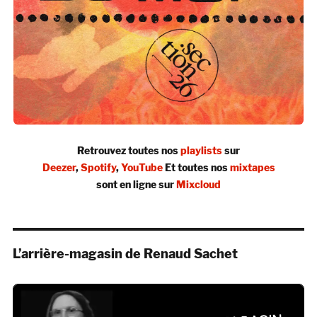
Retrouvez toutes nos
playlists
sur
Deezer
,
Spotify
,
YouTube
Et toutes nos
mixtapes
sont en ligne sur
Mixcloud
L’arrière-magasin de Renaud Sachet