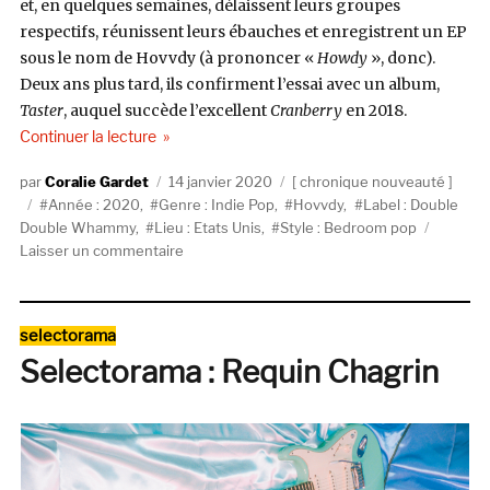
et, en quelques semaines, délaissent leurs groupes
respectifs, réunissent leurs ébauches et enregistrent un EP
sous le nom de Hovvdy (à prononcer «
Howdy
», donc).
Deux ans plus tard, ils confirment l’essai avec un album,
Taster
, auquel succède l’excellent
Cranberry
en 2018.
de « Hovvdy, Heavy Lifter (Double Double Wham
Continuer la lecture
Auteur
Publié
Catégories
Coralie Gardet
14 janvier 2020
chronique nouveauté
Étiquettes
le
Année : 2020
,
Genre : Indie Pop
,
Hovvdy
,
Label : Double
Double Whammy
,
Lieu : Etats Unis
,
Style : Bedroom pop
sur
Laisser un commentaire
Hovvdy,
Heavy
Lifter
Catégories
selectorama
(Double
Selectorama : Requin Chagrin
Double
Whammy)