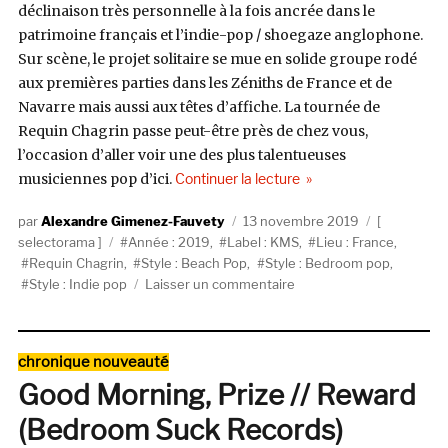
déclinaison très personnelle à la fois ancrée dans le
patrimoine français et l’indie-pop / shoegaze anglophone.
Sur scène, le projet solitaire se mue en solide groupe rodé
aux premières parties dans les Zéniths de France et de
Navarre mais aussi aux têtes d’affiche. La tournée de
Requin Chagrin passe peut-être près de chez vous,
l’occasion d’aller voir une des plus talentueuses
de « Selectorama : Req
musiciennes pop d’ici.
Continuer la lecture
Auteur
Publié
Catégories
Alexandre Gimenez-Fauvety
13 novembre 2019
Étiquettes
le
selectorama
Année : 2019
,
Label : KMS
,
Lieu : France
,
Requin Chagrin
,
Style : Beach Pop
,
Style : Bedroom pop
,
sur
Style : Indie pop
Laisser un commentaire
Selectorama
:
Requin
Catégories
chronique nouveauté
Chagrin
Good Morning, Prize // Reward
(Bedroom Suck Records)