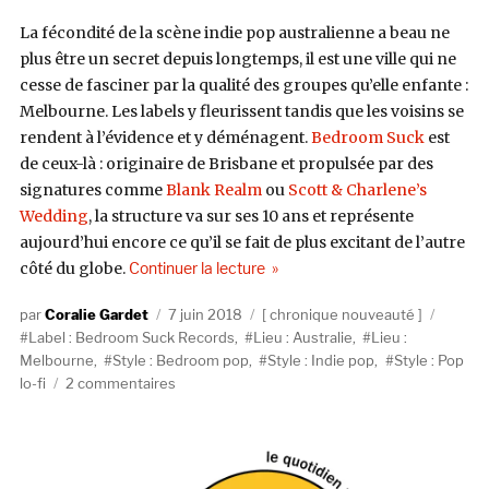
La fécondité de la scène indie pop australienne a beau ne
plus être un secret depuis longtemps, il est une ville qui ne
cesse de fasciner par la qualité des groupes qu’elle enfante :
Melbourne. Les labels y fleurissent tandis que les voisins se
rendent à l’évidence et y déménagent.
Bedroom Suck
est
de ceux-là : originaire de Brisbane et propulsée par des
signatures comme
Blank Realm
ou
Scott & Charlene’s
Wedding
, la structure va sur ses 10 ans et représente
aujourd’hui encore ce qu’il se fait de plus excitant de l’autre
de « Good Morning, Prize // Re
côté du globe.
Continuer la lecture
Auteur
Publié
Catégories
Étique
Coralie Gardet
7 juin 2018
chronique nouveauté
le
Label : Bedroom Suck Records
,
Lieu : Australie
,
Lieu :
Melbourne
,
Style : Bedroom pop
,
Style : Indie pop
,
Style : Pop
sur
lo-fi
2 commentaires
Good
Morning,
Prize
//