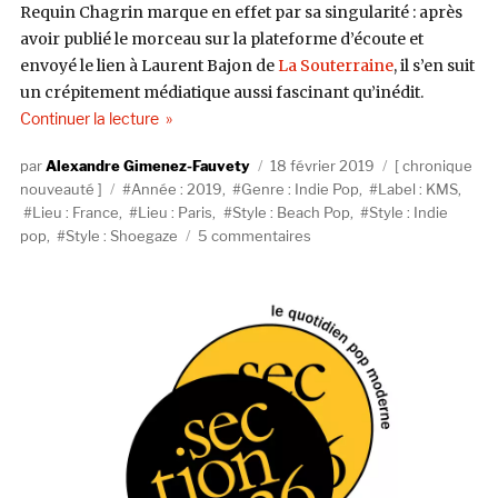
Requin Chagrin marque en effet par sa singularité : après
avoir publié le morceau sur la plateforme d’écoute et
envoyé le lien à Laurent Bajon de
La Souterraine
, il s’en suit
un crépitement médiatique aussi fascinant qu’inédit.
de « Requin Chagrin, Sémaphore (KMS Disques)
Continuer la lecture
Auteur
Publié
Catégories
Alexandre Gimenez-Fauvety
18 février 2019
chronique
Étiquettes
le
nouveauté
Année : 2019
,
Genre : Indie Pop
,
Label : KMS
,
Lieu : France
,
Lieu : Paris
,
Style : Beach Pop
,
Style : Indie
sur
pop
,
Style : Shoegaze
5 commentaires
Requin
Chagrin,
Sémaphore
(KMS
Disques)