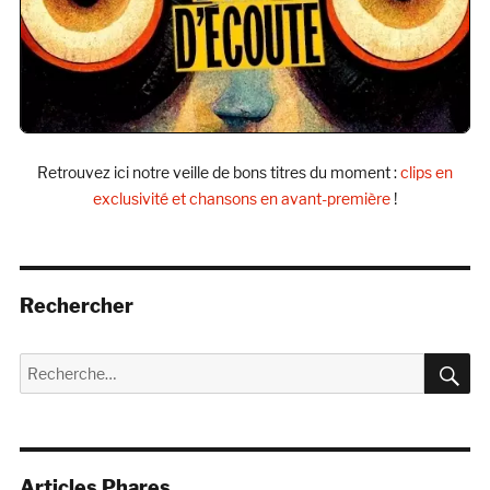
Retrouvez ici notre veille de bons titres du moment :
clips en
exclusivité et chansons en avant-première
!
Rechercher
R
Recherche
pour :
Articles Phares