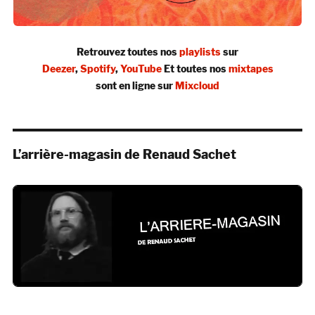
Retrouvez toutes nos
playlists
sur
Deezer
,
Spotify
,
YouTube
Et toutes nos
mixtapes
sont en ligne sur
Mixcloud
L’arrière-magasin de Renaud Sachet