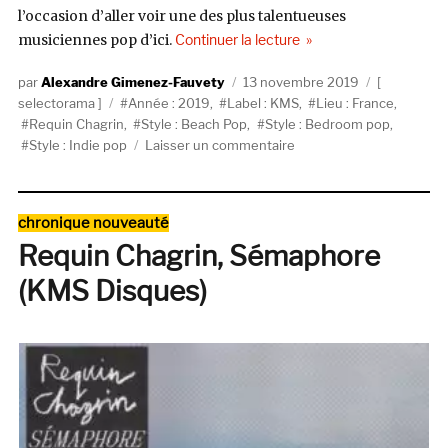
l’occasion d’aller voir une des plus talentueuses
de « Selectorama : Req
musiciennes pop d’ici.
Continuer la lecture
Auteur
Publié
Catégories
Alexandre Gimenez-Fauvety
13 novembre 2019
Étiquettes
le
selectorama
Année : 2019
,
Label : KMS
,
Lieu : France
,
Requin Chagrin
,
Style : Beach Pop
,
Style : Bedroom pop
,
sur
Style : Indie pop
Laisser un commentaire
Selectorama
:
Requin
Catégories
chronique nouveauté
Chagrin
Requin Chagrin, Sémaphore
(KMS Disques)