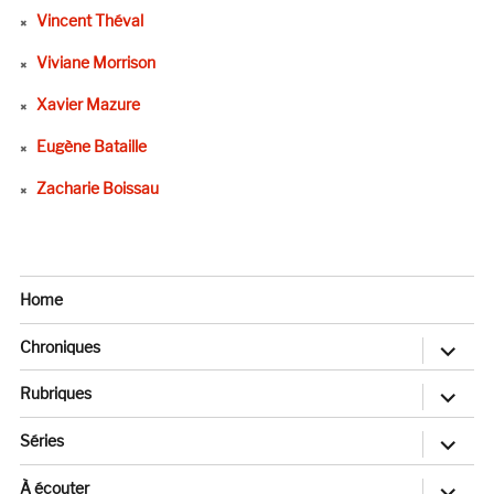
Vincent Théval
Viviane Morrison
Xavier Mazure
Eugène Bataille
Zacharie Boissau
Home
ouvrir
Chroniques
le
sous-
menu
ouvrir
Rubriques
le
sous-
menu
ouvrir
Séries
le
sous-
menu
ouvrir
À écouter