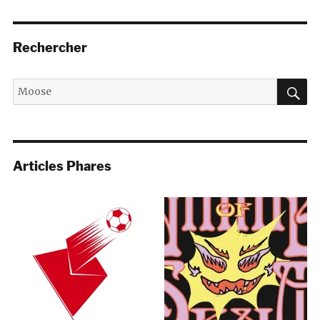
Rechercher
R
Recherche
pour :
Articles Phares