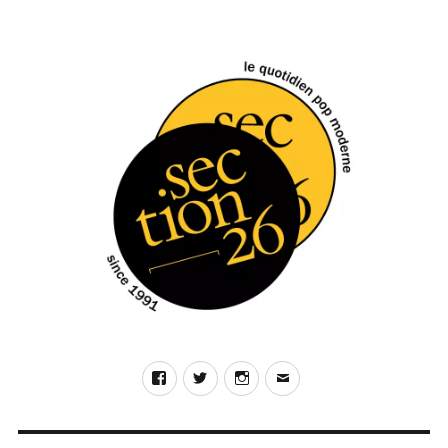
Trio
PAGE
PAGE
des
PRÉC
SUIV
ÉDE
ANT
publications
NTE
E
Facebook
Twitter
Instagram
E-
mail