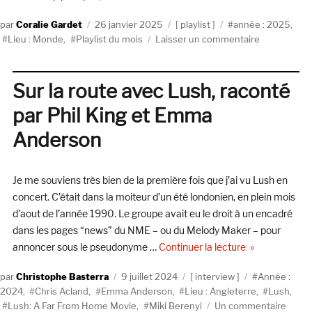
Auteur
Publié
Catégories
Étiquettes
Coralie Gardet
26 janvier 2025
playlist
année : 2025
,
le
sur
Lieu : Monde
,
Playlist du mois
Laisser un commentaire
LA
PLAYLIST
DES
Sur la route avec Lush, raconté
NOUVEAUT
par Phil King et Emma
DE
JANVIER
Anderson
2025
Je me souviens très bien de la première fois que j’ai vu Lush en
concert. C’était dans la moiteur d’un été londonien, en plein mois
d’aout de l’année 1990. Le groupe avait eu le droit à un encadré
dans les pages “news” du NME – ou du Melody Maker – pour
de « Sur la ro
annoncer sous le pseudonyme …
Continuer la lecture
Auteur
Publié
Catégories
Étiquettes
Christophe Basterra
9 juillet 2024
interview
Année :
le
2024
,
Chris Acland
,
Emma Anderson
,
Lieu : Angleterre
,
Lush
,
sur
Lush: A Far From Home Movie
,
Miki Berenyi
Un commentaire