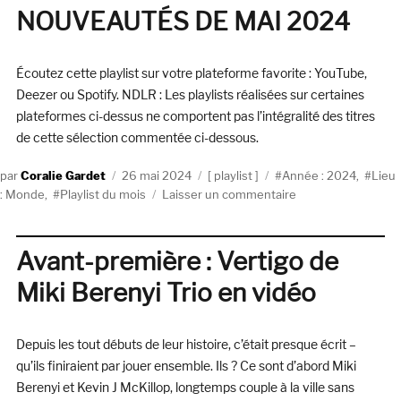
NOUVEAUTÉS DE MAI 2024
Har
un
ho
Écoutez cette playlist sur votre plateforme favorite : YouTube,
et
un
Deezer ou Spotify. NDLR : Les playlists réalisées sur certaines
fan
plateformes ci-dessus ne comportent pas l’intégralité des titres
de cette sélection commentée ci-dessous.
Auteur
Publié
Catégories
Étiquettes
Coralie Gardet
26 mai 2024
playlist
Année : 2024
,
Lieu
le
sur
: Monde
,
Playlist du mois
Laisser un commentaire
LA
PLAYLIST
DES
Avant-première : Vertigo de
NOUVEAUTÉS
Miki Berenyi Trio en vidéo
DE
MAI
2024
Depuis les tout débuts de leur histoire, c’était presque écrit –
qu’ils finiraient par jouer ensemble. Ils ? Ce sont d’abord Miki
Berenyi et Kevin J McKillop, longtemps couple à la ville sans