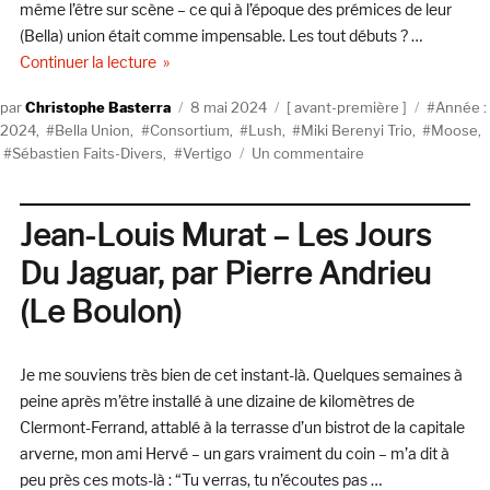
même l’être sur scène – ce qui à l’époque des prémices de leur
(Bella) union était comme impensable. Les tout débuts ? …
de « Avant-première : Vertigo de Miki Berenyi Tri
Continuer la lecture
Auteur
Publié
Catégories
Étiquette
Christophe Basterra
8 mai 2024
avant-première
Année :
le
2024
,
Bella Union
,
Consortium
,
Lush
,
Miki Berenyi Trio
,
Moose
,
sur
Sébastien Faits-Divers
,
Vertigo
Un commentaire
Avant-
première
:
Jean-Louis Murat – Les Jours
Vertigo
Du Jaguar, par Pierre Andrieu
de
Miki
(Le Boulon)
Berenyi
Trio
en
Je me souviens très bien de cet instant-là. Quelques semaines à
vidéo
peine après m’être installé à une dizaine de kilomètres de
Clermont-Ferrand, attablé à la terrasse d’un bistrot de la capitale
arverne, mon ami Hervé – un gars vraiment du coin – m’a dit à
peu près ces mots-là : “Tu verras, tu n’écoutes pas …