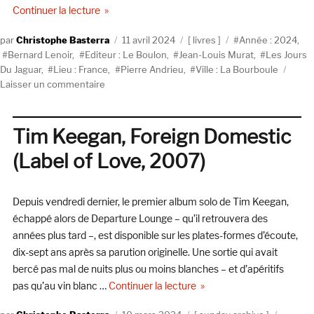
de « Jean-Louis Murat – Les Jours Du Jaguar, par
Continuer la lecture
Auteur
Publié
Catégories
Étiquettes
Christophe Basterra
11 avril 2024
livres
Année : 2024
,
le
Bernard Lenoir
,
Editeur : Le Boulon
,
Jean-Louis Murat
,
Les Jours
Du Jaguar
,
Lieu : France
,
Pierre Andrieu
,
Ville : La Bourboule
sur
Laisser un commentaire
Jean-
Louis
Murat
Tim Keegan, Foreign Domestic
–
(Label of Love, 2007)
Les
Jours
Du
Depuis vendredi dernier, le premier album solo de Tim Keegan,
Jaguar,
par
échappé alors de Departure Lounge – qu’il retrouvera des
Pierre
années plus tard –, est disponible sur les plates-formes d’écoute,
Andrieu
dix-sept ans après sa parution originelle. Une sortie qui avait
(Le
bercé pas mal de nuits plus ou moins blanches – et d’apéritifs
Boulon)
de « Tim Keegan, Foreign 
pas qu’au vin blanc …
Continuer la lecture