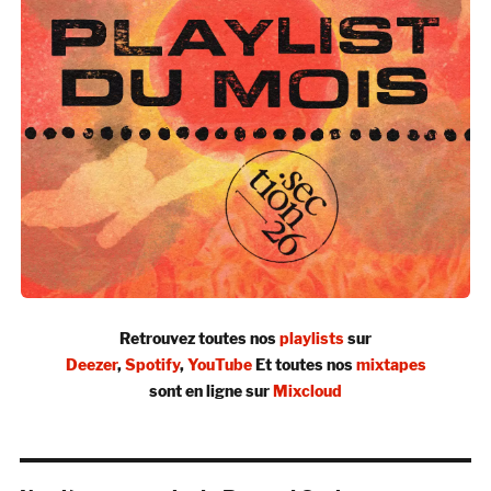
Retrouvez toutes nos
playlists
sur
Deezer
,
Spotify
,
YouTube
Et toutes nos
mixtapes
sont en ligne sur
Mixcloud