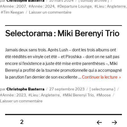
Auteur
Publié
Catégories
Étiquet
Christophe Basterra
10 mars 2024
sunday archive
le
Année : 2007
,
Année : 2024
,
Departure Lounge
,
Lieu : Angleterre
,
sur
Tim Keegan
Laisser un commentaire
Tim
Keegan,
Foreign
Selectorama : Miki Berenyi Trio
Domestic
(Label
of
Jamais deux sans trois. Après Lush – dont les trois albums ont
Love,
été réédités en vinyle cet été – et Piroshka – dont on ne sait pas
2007)
encore si l’existence a juste été mise entre parenthèses –, Miki
Berenyi a profité de la tournée promotionnelle qui a accompagné
de « 
la parution l’an dernier de son excellente …
Continuer la lecture
Auteur
Publié
Catégories
Éti
Christophe Basterra
27 septembre 2023
selectorama
le
Année : 2023
,
Lieu : Angleterre
,
Miki Berenyi Trio
,
Moose
sur
Laisser un commentaire
Selectorama
:
Miki
Pagination
PAGE
2
Berenyi