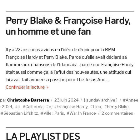
Sur
la
route
Perry Blake & Françoise Hardy,
avec
un homme et une fan
Lush,
racon
par
Il y a 22 ans, nous avions eu l’idée de réunir pour la RPM
Phil
King
Françoise Hardy et Perry Blake. Parce qu’elle avait déclaré sa
et
flamme aux chansons de l’Irlandais – parce que Françoise Hardy
Emm
était aussi comme ça, à l’affut des nouveautés, une attitude qui
Ander
lui avait fait avouer sa passion pour The Jesus And …
de « Perry Blake & Françoise Hardy, un homme e
Continuer la lecture
Auteur
Publié
Catégories
Étiquett
Christophe Basterra
23 juin 2024
sunday archive
Année
le
: 2024
,
c
,
California
,
e
,
Françoise Hardy
,
Lieu
,
Perry Blake
,
sur
Sébastien Lifshitz
,
Ville : Paris
,
War In France
2 commentaires
Per
Bla
&
LA PLAYLIST DES
Fra