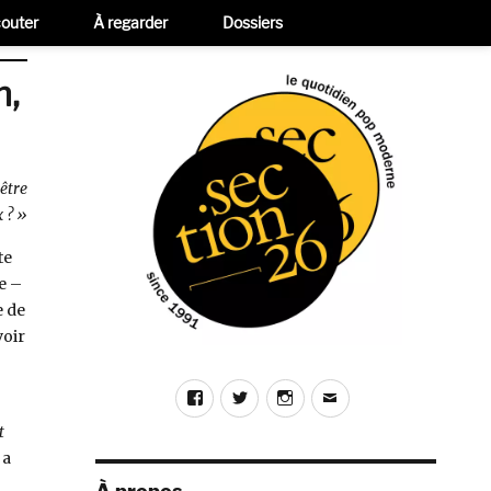
outer
À regarder
Dossiers
m,
 être
 ? »
te
te –
e de
voir
Facebook
Twitter
Instagram
E-
mail
t
, a