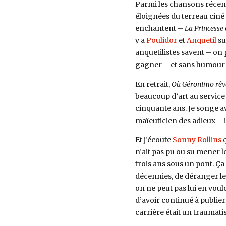
Parmi les chansons récentes
éloignées du terreau ciné 
enchantent –
La Princesse 
y a
Poulidor
et
Anquetil
s
anquetilistes savent – on 
gagner – et sans humour il
En retrait,
Où Géronimo rêv
beaucoup d’art au service
cinquante ans. Je songe a
maïeuticien des adieux – i
Et j’écoute
Sonny Rollins
q
n’ait pas pu ou su mener 
trois ans sous un pont. Ç
décennies, de déranger le
on ne peut pas lui en voul
d’avoir continué à publier 
carrière était un traumati