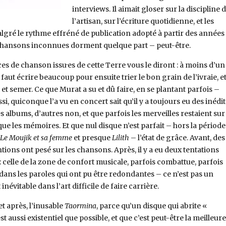
interviews. Il aimait gloser sur la discipline 
l’artisan, sur l’écriture quotidienne, et les
lgré le rythme effréné de publication adopté à partir des années
hansons inconnues dorment quelque part – peut-être.
ces de chanson issu·es de cette Terre vous le diront : à moins d’un
l faut écrire beaucoup pour ensuite trier le bon grain de l’ivraie, e
 – et semer. Ce que Murat a su et dû faire, en se plantant parfois –
, quiconque l’a vu en concert sait qu’il y a toujours eu des inédit
es albums, d’autres non, et que parfois les merveilles restaient sur 
que les mémoires. Et que nul disque n’est parfait – hors la période
Le Moujik et sa femme
et presque
Lilith
– l’état de grâce. Avant, des
entions ont pesé sur les chansons. Après, il y a eu deux tentations
: celle de la zone de confort musicale, parfois combattue, parfois
 dans les paroles qui ont pu être redondantes – ce n’est pas un
névitable dans l’art difficile de faire carrière.
t après, l’inusable
Taormina
, parce qu’un disque qui abrite «
 aussi existentiel que possible, et que c’est peut-être la meilleure