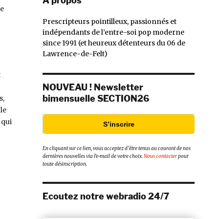
À propos
de
Prescripteurs pointilleux, passionnés et
indépendants de l’entre-soi pop moderne
since 1991 (et heureux détenteurs du 06 de
Lawrence-de-Felt)
t
NOUVEAU ! Newsletter
bimensuelle SECTION26
s,
le
 qui
S’inscrire
En cliquant sur ce lien, vous acceptez d’être tenus au courant de nos
dernières nouvelles via l’e-mail de votre choix.
Nous contacter
pour
toute désinscription.
Ecoutez notre webradio 24/7