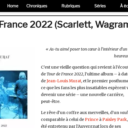
Home
Chroniques
Rubriques
Séries
À éc
 France 2022 (Scarlett, Wagra
« As-tu aimé poser ton cœur à l’intérieur d’un
heureux
C’est une vieille question qui revient à l’écou
de
Tour de France 2022
, l’ultime album – à da
de
Jean-Louis Murat
, et le premier posthum
ce que les fans les plus insatiables espèrent 
devenir une série – une nouvelle carrière,
peut-être.
Le rêve d’un coffre aux merveilles, d’un
vaul
comparable à celui de
Prince
à
Paisley Park
été entretenu par l’Auvergnat lors de ses