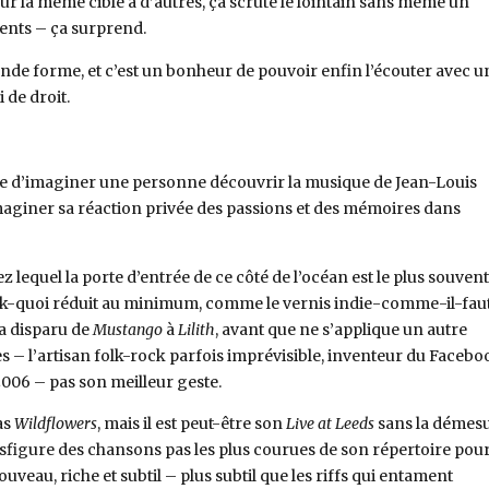
r la même cible à d’autres, ça scrute le lointain sans même un
nts – ça surprend.
rande forme, et c’est un bonheur de pouvoir enfin l’écouter avec u
 de droit.
ble d’imaginer une personne découvrir la musique de Jean-Louis
maginer sa réaction privée des passions et des mémoires dans
ez lequel la porte d’entrée de ce côté de l’océan est le plus souvent
ck-quoi réduit au minimum, comme le vernis indie-comme-il-fau
a disparu de
Mustango
à
Lilith
, avant que ne s’applique un autre
s – l’artisan folk-rock parfois imprévisible, inventeur du Facebo
 2006 – pas son meilleur geste.
as
Wildflowers
, mais il est peut-être son
Live at Leeds
sans la démes
ansfigure des chansons pas les plus courues de son répertoire pou
ouveau, riche et subtil – plus subtil que les riffs qui entament