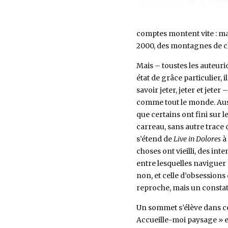
comptes montent vite : ma
2000, des montagnes de c
Mais – toustes les auteuri
état de grâce particulier, i
savoir jeter, jeter et jeter
comme tout le monde. Aussi
que certains ont fini sur l
carreau, sans autre trace 
s’étend de
Live in Dolores
à
choses ont vieilli, des int
entre lesquelles naviguer 
non, et celle d’obsessions
reproche, mais un constat i
Un sommet s’élève dans ce
Accueille-moi paysage » est