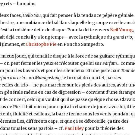
regrets – humains.
deux faces,
Hello You
, qui fait penser à la tendance pépère géniale
hestre, une ambiance de bal dans laquelle le groupe excelle aussi
’est la troisième dette du disque. Pour la dette envers
Neil Young
,
ait déjà conclu il y a longtemps – avec la rythmique du
grand trio
,
 Jimenez, et
Christophe Pie
en Poncho Sampedro.
t mieux jouer, qui tenait le disque à la force de sa guitare rythmiq
– on peut fermer les yeux et n’écouter que lui sur
Parfum…
comme
on pour les bavards et pour les silencieux. Et une piste : sur
Tour d
rfum d’acacia…
ou
Muragostang
, le format du quartet, par ses
 celles du trio – ne pas marcher sur les pieds des autres, avoir un
on générale même en cas de digression – convient d’une étrang
de concert, celui qui voulait qu’il se passe quelque chose. Clavaiz
as de Pie : il fait mieux jouer qui a la chance de jouer avec lui, il ti
enir, fluidité et cailloux, la barre ferme sous les vents pendant q
rentes îles, différents caps, et que ça se débrouille, ça tire des
ans tous les sens parfois – cf.
Paul Bley
pour la théorie des