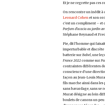
Et je ne regrette pas ces 
On rencontre un inédit à 
Leonard Cohen
et son orc
c’est un compliment – et c
Parfum d’acacia au jardin
av
Stéphane Reynaud et Fred
Pie, dit l’homme qui faisai
imperturbable et discrète 
batterie sur
Babel
, une leç
France 2022
comme sur
Pa
contraintes différentes de
conscience d’une directi
façon au Jean-Louis Murat 
fils marche ainsi dans les p
sans bavardage, sans se ret
Murat désigne au loin diffé
boulets de canons un peu d