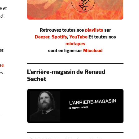
e et
git
Retrouvez toutes nos
playlists
sur
Deezer
,
Spotify
,
YouTube
Et toutes nos
mixtapes
et
sont en ligne sur
Mixcloud
ue
L’arrière-magasin de Renaud
es
Sachet
a