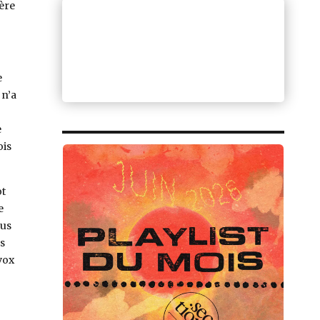
ière
e
 n’a
e
ois
ot
e
lus
s
 vox