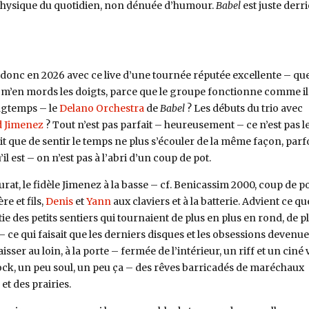
physique du quotidien, non dénuée d’humour.
Babel
est juste derr
e donc en 2026 avec ce live d’une tournée réputée excellente – qu
 m’en mords les doigts, parce que le groupe fonctionne comme il
ngtemps – le
Delano Orchestra
de
Babel
? Les débuts du trio avec
d Jimenez
? Tout n’est pas parfait – heureusement – ce n’est pas l
git que de sentir le temps ne plus s’écouler de la même façon, parf
’il est – on n’est pas à l’abri d’un coup de pot.
at, le fidèle Jimenez à la basse – cf. Benicassim 2000, coup de p
re et fils,
Denis
et
Yann
aux claviers et à la batterie. Advient ce qu
ortie des petits sentiers qui tournaient de plus en plus en rond, de p
– ce qui faisait que les derniers disques et les obsessions devenue
sser au loin, à la porte – fermée de l’intérieur, un riff et un ciné
ock, un peu soul, un peu ça – des rêves barricadés de maréchaux
et des prairies.