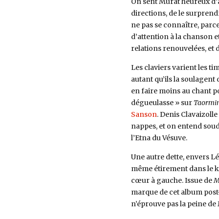
On sent Murat heureux d’a
directions, de le surprendr
ne pas se connaître, parce 
d’attention à la chanson et 
relations renouvelées, et
Les claviers varient les ti
autant qu’ils la soulagent 
en faire moins au chant pou
dégueulasse » sur
Taormi
Sanson
. Denis Clavaizoll
nappes, et on entend soud
l’Etna du Vésuve.
Une autre dette, envers Lé
même étirement dans le ko
cœur à gauche. Issue de
M
marque de cet album post
n’éprouve pas la peine de