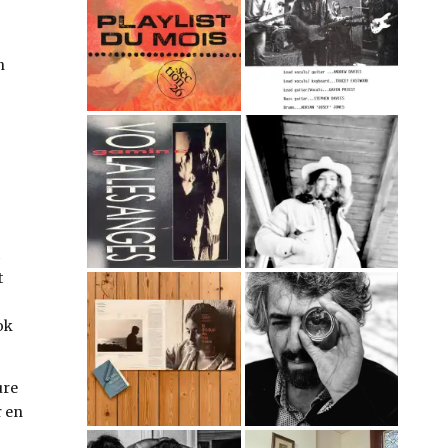
n
t
ok
ure
r en