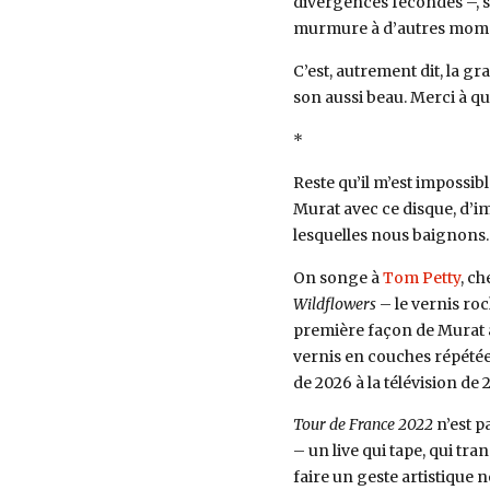
divergences fécondes –, su
murmure à d’autres mome
C’est, autrement dit, la g
son aussi beau. Merci à qui
*
Reste qu’il m’est impossi
Murat avec ce disque, d’i
lesquelles nous baignons.
On songe à
Tom Petty
, ch
Wildflowers
– le vernis ro
première façon de Murat 
vernis en couches répétée
de 2026 à la télévision de
Tour de France 2022
n’est p
– un live qui tape, qui tr
faire un geste artistique n