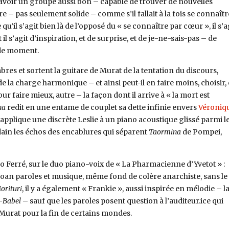
voir un groupe aussi bon – capable de trouver de nouvelles
e – pas seulement solide – comme s’il fallait à la fois se connaîtr
qu’il s’agit bien là de l’opposé du « se connaître par cœur », il s’a
il s’agit d’inspiration, et de surprise, et de je-ne-sais-pas – de
 de moment.
mbres et sortent la guitare de Murat de la tentation du discours,
de la charge harmonique – et ainsi peut-il en faire moins, choisir, 
r faire mieux, autre – la façon dont il arrive à « la mort est
na
redit en une entame de couplet sa dette infinie envers
Véroniq
e applique une discrète Leslie à un piano acoustique glissé parmi l
ain les échos des encablures qui séparent
Taormina
de Pompei,
o Ferré, sur le duo piano-voix de « La Pharmacienne d’Yvetot » :
an paroles et musique, même fond de colère anarchiste, sans le
orituri
, il y a également « Frankie », aussi inspirée en mélodie – l
-
Babel
– sauf que les paroles posent question à l’auditeur.ice qui
 Murat pour la fin de certains mondes.