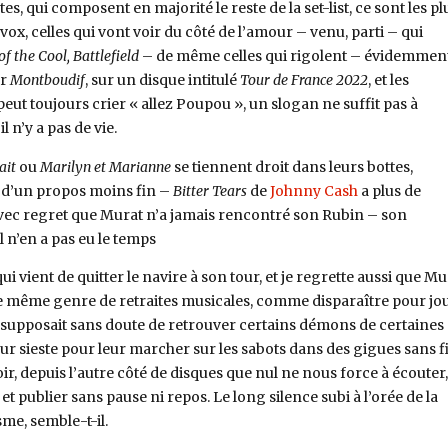
, qui composent en majorité le reste de la set-list, ce sont les pl
vox, celles qui vont voir du côté de l’amour – venu, parti – qui
of the Cool, Battlefield
– de même celles qui rigolent – évidemment
ur
Montboudif
, sur un disque intitulé
Tour de France 2022
, et les
peut toujours crier « allez Poupou », un slogan ne suffit pas à
 n’y a pas de vie.
ait
ou
Marilyn et Marianne
se tiennent droit dans leurs bottes,
 d’un propos moins fin –
Bitter Tears
de
Johnny Cash
a plus de
vec regret que Murat n’a jamais rencontré son Rubin – son
l n’en a pas eu le temps
ui vient de quitter le navire à son tour, et je regrette aussi que Mu
le même genre de retraites musicales, comme disparaître pour jo
a supposait sans doute de retrouver certains démons de certaines
ur sieste pour leur marcher sur les sabots dans des gigues sans f
oir, depuis l’autre côté de disques que nul ne nous force à écouter,
et publier sans pause ni repos. Le long silence subi à l’orée de la
sme, semble-t-il.