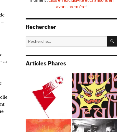
moment :
clips en exclusivité et chansons en
avant-première
!
 de
 –
Rechercher
RECHE
Recherche
pour :
ue
 sa
Articles Phares
e
e
e
olle
ent
ue