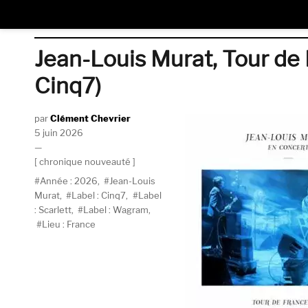
Jean-Louis Murat, Tour de
Cinq7)
Auteur
Clément Chevrier
Publié
5 juin 2026
le
Catégories
chronique nouveauté
Étiquettes
Année : 2026
,
Jean-Louis
Murat
,
Label : Cinq7
,
Label
: Scarlett
,
Label : Wagram
,
Lieu : France