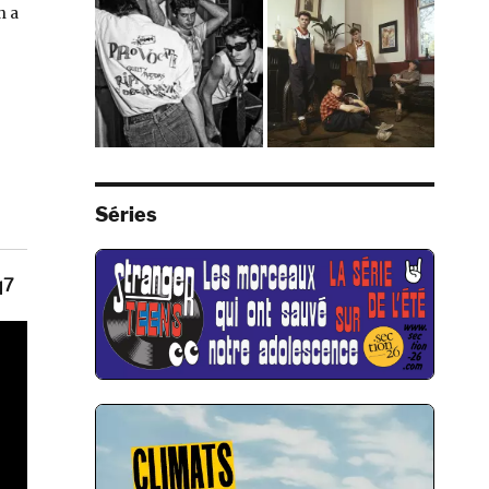
n a
Séries
q7