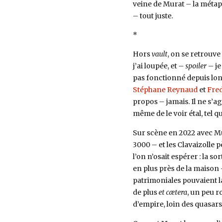
veine de Murat – la méta
– tout juste.
*
Hors
vault
, on se retrouv
j’ai loupée, et –
spoiler
– je
pas fonctionné depuis lo
Stéphane Reynaud
et
Fre
propos – jamais. Il ne s’a
même de le voir étal, tel qu
Sur scène en 2022 avec Mur
3000 – et les Clavaizolle pè
l’on n’osait espérer : la s
en plus près de la maison 
patrimoniales pouvaient lai
de plus
et cætera
, un peu r
d’empire, loin des quasars 