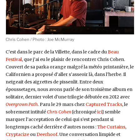
Chris Cohen / Photo : Joe McMurray
C’est dans le parc de la Villette, dans le cadre du
Beau
Festival
, que j’ai eu le plaisir de rencontrer Chris Cohen.
Couvert de sa parka orange malgré la météo printanière, le
Californien a proposé d’aller s’asseoir là, dans l’herbe. Il
neigeait des aigrettes de pissenlit. Entre deux
époussetages, nous avons parlé de son troisième album en
solitaire, dernier volet d’une trilogie débutée en 2012 avec
Overgrown Path
.
Paru le 29 mars chez
Captured Tracks
, le
sobrement intitulé
Chris Cohen
[chroniqué
ici
] semble
marquer l’acceptation de celui qui s’est pendant si
longtemps caché derrière d’autres noms :
The Curtains
,
Cryptacize
ou
Deerhoof
. Une conversation limpide et