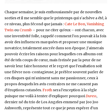
Chaque semaine, je suis enthousiasmée par de nouvelles
sorties et il me semble que le printemps qui s’achève a été, à
ce niveau, plus fécond que jamais :
Cate Le Bon
,
Vanishing
Twin
ou
Crumb
– pour ne citer qu’eux – ont chacun, avec
une inventivité folle, rappelé comment l’on pouvait à la fois
avoir des influences marquées et proposer une musique
novatrice, totalement ancrée dans son époque. J’aimerais
pouvoir écrire les raisons pour lesquelles ces albums ont
été de tels coups de cœur, mais freinée par la peur de ne
savoir leur faire honneur et le regret que l’exaltation soit
une fièvre non-contagieuse, je préfère souvent parler de ​
ces disques qui m’animent sans me passionner, ceux à
propos desquels les avis contraires ne me causent pas
d’éruptions cutanées.
Froth
sera l’exception à la règle
puisque me voilà à tenter d’expliquer pourquoi
Duress
,
dernier né du trio de Los Angeles emmené par Joo Joo
Ashworth, représente tout ce que je peux espérer d’un