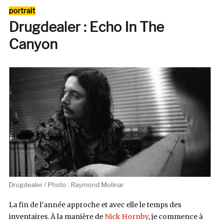
L’esprit
Catégories
portrait
clair
Drugdealer : Echo In The
Canyon
Drugdealer / Photo : Raymond Molinar
La fin de l’année approche et avec elle le temps des
inventaires. À la manière de
Nick Hornby
, je commence à