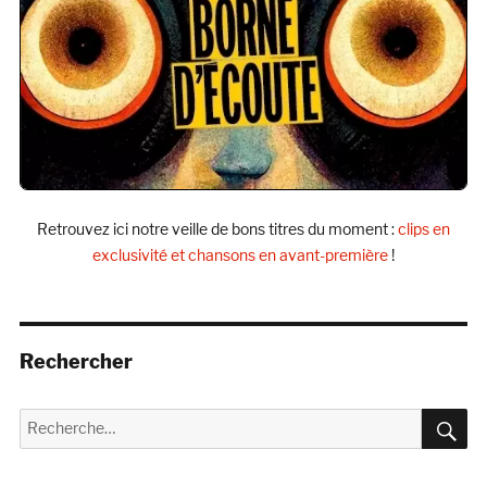
Retrouvez ici notre veille de bons titres du moment :
clips en
exclusivité et chansons en avant-première
!
Rechercher
R
Recherche
pour :