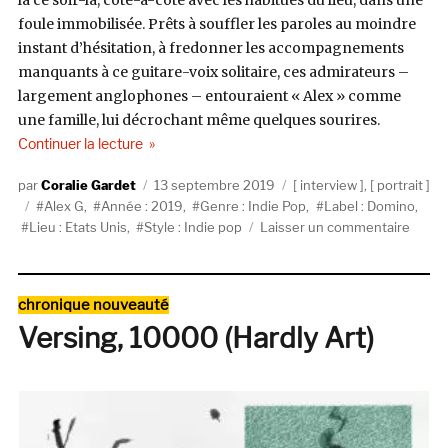
foule immobilisée. Prêts à souffler les paroles au moindre
instant d’hésitation, à fredonner les accompagnements
manquants à ce guitare-voix solitaire, ces admirateurs –
largement anglophones – entouraient « Alex » comme
une famille, lui décrochant même quelques sourires.
de « (Sandy) Alex G sort de sa bedroom pop »
Continuer la lecture
Auteur
Publié
Catégories
Coralie Gardet
13 septembre 2019
interview
,
portrait
Étiquettes
le
Alex G
,
Année : 2019
,
Genre : Indie Pop
,
Label : Domino
,
sur
Lieu : Etats Unis
,
Style : Indie pop
Laisser un commentaire
(Sand
Alex
G
Catégories
chronique nouveauté
sort
Versing, 10000 (Hardly Art)
de
sa
bedr
pop