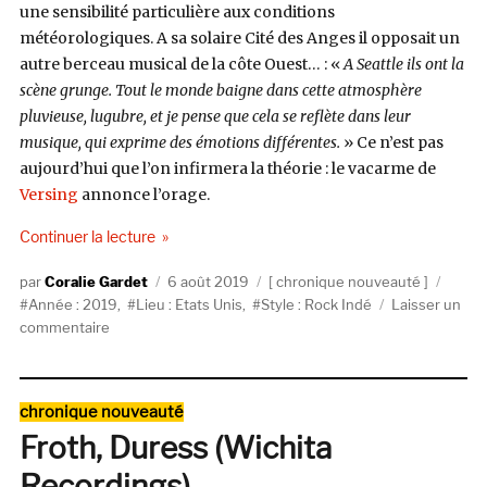
une sensibilité particulière aux conditions
météorologiques. A sa solaire Cité des Anges il opposait un
autre berceau musical de la côte Ouest… : «
A Seattle ils ont la
scène grunge. Tout le monde baigne dans cette atmosphère
pluvieuse, lugubre, et je pense que cela se reflète dans leur
musique, qui exprime des émotions différentes.
» Ce n’est pas
aujourd’hui que l’on infirmera la théorie : le vacarme de
Versing
annonce l’orage.
de « Versing, 10000 (Hardly Art) »
Continuer la lecture
Auteur
Publié
Catégories
Étiqu
Coralie Gardet
6 août 2019
chronique nouveauté
le
Année : 2019
,
Lieu : Etats Unis
,
Style : Rock Indé
Laisser un
sur
commentaire
Versing,
10000
(Hardly
Catégories
chronique nouveauté
Art)
Froth, Duress (Wichita
Recordings)