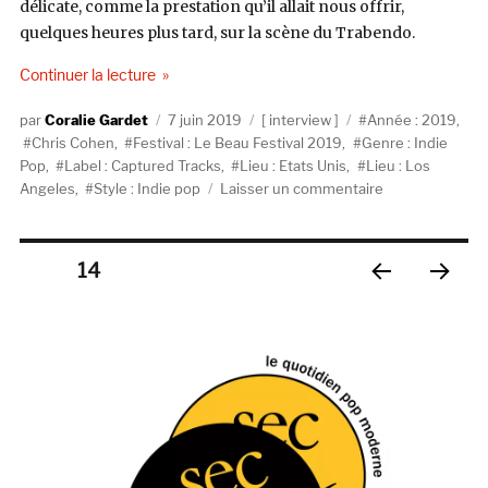
délicate, comme la prestation qu’il allait nous offrir,
quelques heures plus tard, sur la scène du Trabendo.
de « Chris Cohen : « Écrire des chansons n’est pas
Continuer la lecture
Auteur
Publié
Catégories
Étiquettes
Coralie Gardet
7 juin 2019
interview
Année : 2019
,
le
Chris Cohen
,
Festival : Le Beau Festival 2019
,
Genre : Indie
Pop
,
Label : Captured Tracks
,
Lieu : Etats Unis
,
Lieu : Los
sur
Angeles
,
Style : Indie pop
Laisser un commentaire
Chris
Cohen
:
Pagination
PAGE
14
« Écrire
des
PAGE
PAGE
des
chansons
PRÉC
SUIV
n’est
ÉDE
ANT
publications
NTE
E
pas
simple. »