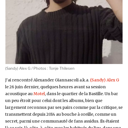
(Sandy) Alex G / Photos : Tonje Thilesen
J’ai rencontré Alexander Giannascoli a.k.a.
(Sandy) Alex G
le 26 juin dernier, quelques heures avant sa session
acoustique au
Motel
, dans le quartier de la Bastille. Un bar
un peu étroit pour celui dont les albums, bien que
largement reconnus par ses pairs comme par la critique, se
transmettent depuis 2014 au bouche à oreille, comme un
secret, parmi une communauté de fans assidus. Ils étaient
là ce soir-là, côte-à-côte avec les habitués du lieu, dans une