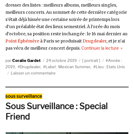
dresser des listes : meilleurs albums, meilleurs singles,
meilleurs concerts. Au sommet de cette dernière catégorie
s’était déjà hissée une certaine soirée de printemps lors
d’un préalable état des lieux semestriel. À l’orée du mois
d’octobre, sa position reste inchangée : le 16 mai dernier au
Point Éphémère
à Paris se produisait
Drugdealer
, et je n’ai
de « Dru
pas vécu de meilleur concert depuis.
Continuer la lecture
Auteur
Publié
Catégories
Étiquettes
Coralie Gardet
24 octobre 2019
portrait
Année :
le
2019
,
Drugdealer
,
Label : Mexican Summer
,
Lieu : Etats Unis
sur
Laisser un commentaire
Drugdealer
:
Echo
Catégories
sous surveillance
In
Sous Surveillance : Special
The
Canyon
Friend