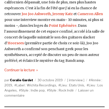
californien dépassait, une fois de plus, mes plus hautes
espérances. C’est à la fin de l’été que j’ai eu la chance de
retrouver
Joo Joo Ashworth
,
Jeremy Katz
et
Cameron Allen
pour une interview montre en main– 10 minutes, ni plus ni
moins –, dans les loges du
Point Ephémère
. Dans
l’assourdissement de cet espace confiné, accolé à la salle de
concert de laquelle suintait le son des guitares slacker
d’
Hoorsees
(première partie de choix ce soir-là), Joo Joo
Ashworth a confirmé son penchant geek pour les
synthétiseurs, accepté de discuter un peu de mon auteur
préféré, et éclairci le mystère du tag Bandcamp.
de « Froth : L’esprit clair »
Continuer la lecture
Auteur
Publié
Catégories
Étiquettes
Coralie Gardet
30 octobre 2019
interview
Année :
le
2019
,
Label : Wichita Recordings
,
Lieu : Etats Unis
,
Lieu : Los
Angeles
,
Style : Indie pop
,
Style : Rock Indé
Laisser un
sur
commentaire
Froth
: