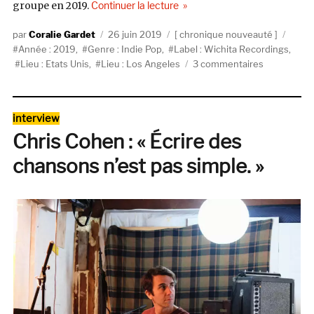
de « Froth, Duress (Wichita Re
groupe en 2019.
Continuer la lecture
Auteur
Publié
Catégories
Étiqu
Coralie Gardet
26 juin 2019
chronique nouveauté
le
Année : 2019
,
Genre : Indie Pop
,
Label : Wichita Recordings
,
sur
Lieu : Etats Unis
,
Lieu : Los Angeles
3 commentaires
Froth,
Duress
(Wichita
Catégories
interview
Recordings
Chris Cohen : « Écrire des
chansons n’est pas simple. »