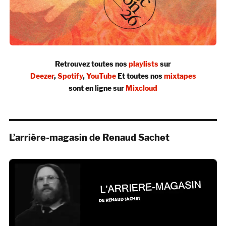
Retrouvez toutes nos
playlists
sur
Deezer
,
Spotify
,
YouTube
Et toutes nos
mixtapes
sont en ligne sur
Mixcloud
L’arrière-magasin de Renaud Sachet