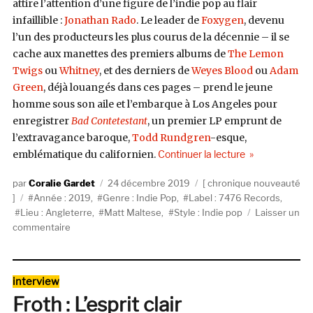
attire l’attention d’une figure de l’indie pop au flair
infaillible :
Jonathan Rado
. Le leader de
Foxygen
, devenu
l’un des producteurs les plus courus de la décennie – il se
cache aux manettes des premiers albums de
The Lemon
Twigs
ou
Whitney
, et des derniers de
Weyes Blood
ou
Adam
Green
, déjà louangés dans ces pages – prend le jeune
homme sous son aile et l’embarque à Los Angeles pour
enregistrer
Bad Contetestant
, un premier LP emprunt de
l’extravagance baroque,
Todd Rundgren
-esque,
de « Matt Malte
emblématique du californien.
Continuer la lecture
Auteur
Publié
Catégories
Coralie Gardet
24 décembre 2019
chronique nouveauté
Étiquettes
le
Année : 2019
,
Genre : Indie Pop
,
Label : 7476 Records
,
Lieu : Angleterre
,
Matt Maltese
,
Style : Indie pop
Laisser un
sur
commentaire
Matt
Maltese,
Krystal
Catégories
interview
(7476
Froth : L’esprit clair
Records)