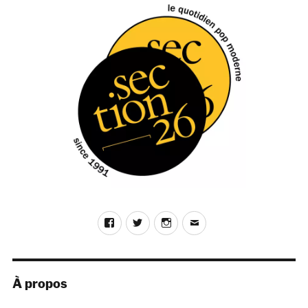
Rockin’
You
Eternally
(Elektra,
1981),
Marcos
Valle,
Vontade
de
Rever
Você
(Som
Livre,
1981)
Facebook
Twitter
Instagram
E-
mail
À propos