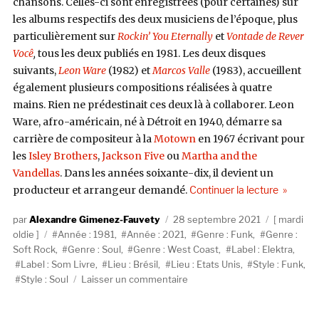
chansons. Celles-ci sont enregistrées (pour certaines) sur
les albums respectifs des deux musiciens de l’époque, plus
particulièrement sur
Rockin’ You Eternally
et
Vontade de Rever
Você
,
tous les deux publiés en 1981. Les deux disques
suivants,
Leon Ware
(1982) et
Marcos Valle
(1983), accueillent
également plusieurs compositions réalisées à quatre
mains. Rien ne prédestinait ces deux là à collaborer. Leon
Ware, afro-américain, né à Détroit en 1940, démarre sa
carrière de compositeur à la
Motown
en 1967 écrivant pour
les
Isley Brothers
,
Jackson Five
ou
Martha and the
Vandellas
. Dans les années soixante-dix, il devient un
de « Leon
producteur et arrangeur demandé.
Continuer la lecture
Auteur
Publié
Catégorie
Alexandre Gimenez-Fauvety
28 septembre 2021
mardi
Étiquettes
le
oldie
Année : 1981
,
Année : 2021
,
Genre : Funk
,
Genre :
Soft Rock
,
Genre : Soul
,
Genre : West Coast
,
Label : Elektra
,
Label : Som Livre
,
Lieu : Brésil
,
Lieu : Etats Unis
,
Style : Funk
,
sur
Style : Soul
Laisser un commentaire
Leon
Ware,