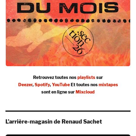
Retrouvez toutes nos
playlists
sur
Deezer
,
Spotify
,
YouTube
Et toutes nos
mixtapes
sont en ligne sur
Mixcloud
L’arrière-magasin de Renaud Sachet