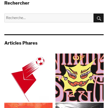
Rechercher
R
Recherche
pour :
Articles Phares