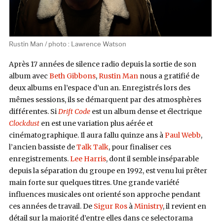
Rustin Man / photo : Lawrence Watson
Après 17 années de silence radio depuis la sortie de son
album avec
Beth Gibbons
,
Rustin Man
nous a gratifié de
deux albums en l’espace d’un an. Enregistrés lors des
mêmes sessions, ils se démarquent par des atmosphères
différentes. Si
Drift Code
est un album dense et électrique
Clockdust
en est une variation plus aérée et
cinématographique. Il aura fallu quinze ans à
Paul Webb
,
l’ancien bassiste de
Talk Talk
, pour finaliser ces
enregistrements.
Lee Harris
, dont il semble inséparable
depuis la séparation du groupe en 1992, est venu lui prêter
main forte sur quelques titres. Une grande variété
influences musicales ont orienté son approche pendant
ces années de travail. De
Sigur Ros
à
Ministry
, il revient en
détail sur la majorité d’entre elles dans ce selectorama