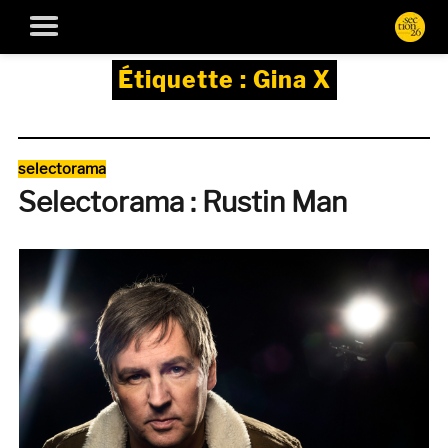
Étiquette :
Gina X
Catégories
selectorama
Selectorama : Rustin Man