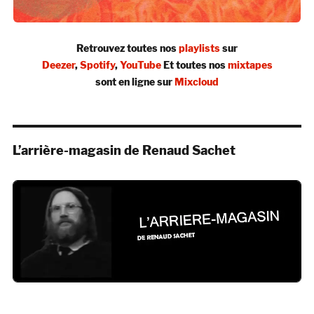
Retrouvez toutes nos
playlists
sur
Deezer
,
Spotify
,
YouTube
Et toutes nos
mixtapes
sont en ligne sur
Mixcloud
L’arrière-magasin de Renaud Sachet