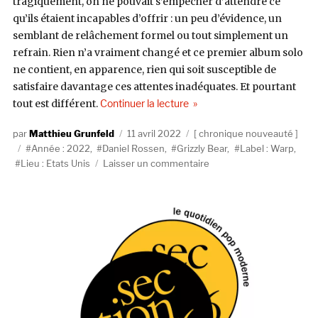
tragiquement, on ne pouvait s’empêcher d’attendre ce
qu’ils étaient incapables d’offrir : un peu d’évidence, un
semblant de relâchement formel ou tout simplement un
refrain. Rien n’a vraiment changé et ce premier album solo
ne contient, en apparence, rien qui soit susceptible de
satisfaire davantage ces attentes inadéquates. Et pourtant
de « Daniel Rossen, You Bel
tout est différent.
Continuer la lecture
Auteur
Publié
Catégories
Matthieu Grunfeld
11 avril 2022
chronique nouveauté
Étiquettes
le
Année : 2022
,
Daniel Rossen
,
Grizzly Bear
,
Label : Warp
,
sur
Lieu : Etats Unis
Laisser un commentaire
Daniel
Rossen,
You
Belong
There
(Warp
/
Kuroneko)