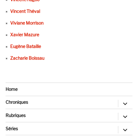
Vincent Théval
Viviane Morrison
Xavier Mazure
Eugène Bataille
Zacharie Boissau
Home
ouvrir
Chroniques
le
sous-
menu
ouvrir
Rubriques
le
sous-
menu
ouvrir
Séries
le
sous-