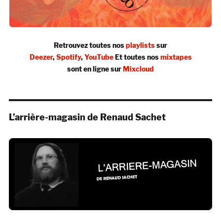
Retrouvez toutes nos
playlists
sur
Deezer
,
Spotify
,
YouTube
Et toutes nos
mixtapes
sont en ligne sur
Mixcloud
L’arrière-magasin de Renaud Sachet