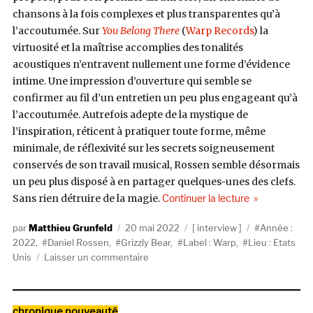
chansons à la fois complexes et plus transparentes qu’à
l’accoutumée. Sur
You Belong There
(
Warp Records
) la
virtuosité et la maîtrise accomplies des tonalités
acoustiques n’entravent nullement une forme d’évidence
intime. Une impression d’ouverture qui semble se
confirmer au fil d’un entretien un peu plus engageant qu’à
l’accoutumée. Autrefois adepte de la mystique de
l’inspiration, réticent à pratiquer toute forme, même
minimale, de réflexivité sur les secrets soigneusement
conservés de son travail musical, Rossen semble désormais
un peu plus disposé à en partager quelques-unes des clefs.
de « Daniel Ros
Sans rien détruire de la magie.
Continuer la lecture
Auteur
Publié
Catégories
Étiquettes
Matthieu Grunfeld
20 mai 2022
interview
Année :
le
2022
,
Daniel Rossen
,
Grizzly Bear
,
Label : Warp
,
Lieu : Etats
sur
Unis
Laisser un commentaire
Daniel
Rossen
:
Catégories
chronique nouveauté