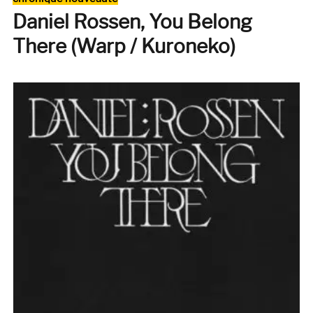
« J’avais
Daniel Rossen, You Belong
envie
de
There (Warp / Kuroneko)
composer
des
chansons
qui
court-
circuiteraient
toute
l’histoire
du
rock. »