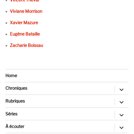
Viviane Morrison
Xavier Mazure
Eugène Bataille
Zacharie Boissau
Home
ouvrir
Chroniques
le
sous-
menu
ouvrir
Rubriques
le
sous-
menu
ouvrir
Séries
le
sous-
menu
ouvrir
À écouter
le
sous-