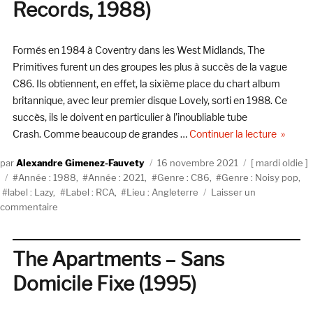
Records, 1988)
Recordings
/
PIAS)
Formés en 1984 à Coventry dans les West Midlands, The
Primitives furent un des groupes les plus à succès de la vague
C86. Ils obtiennent, en effet, la sixième place du chart album
britannique, avec leur premier disque Lovely, sorti en 1988. Ce
succès, ils le doivent en particulier à l’inoubliable tube
de « The
Crash. Comme beaucoup de grandes …
Continuer la lecture
Auteur
Publié
Catégories
Alexandre Gimenez-Fauvety
16 novembre 2021
mardi oldie
Étiquettes
le
Année : 1988
,
Année : 2021
,
Genre : C86
,
Genre : Noisy pop
,
label : Lazy
,
Label : RCA
,
Lieu : Angleterre
Laisser un
sur
commentaire
The
Primitives,
Lovely
The Apartments – Sans
(RCA
Domicile Fixe (1995)
Records,
1988)