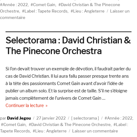
le
Année : 2022
,
Comet Gain
,
David Christian & The Pinecone
Orchestre
,
Label : Tapete Records
,
Lieu : Angleterre
Laisser un
sur
commentaire
David
Christian
&
Selectorama : David Christian &
The
The Pinecone Orchestra
Pinecone
Orchestra,
For
Si l’on devait trouver un exemple de dévotion, il faudrait parler du
Those
We
cas de David Christian. Il lui aura fallu passer presque trente ans
Met
à la tête des passionnants Comet Gain avant d’avoir l’idée de
On
publier un album solo. Et la surprise est de taille. S’il ne s’éloigne
The
jamais complètement de l’univers de Comet Gain …
Way
de « Selectorama : David Christian & The Pinec
Continuer la lecture
(Tapete)
Auteur
Publié
Catégories
Étiquettes
David Jegou
27 janvier 2022
selectorama
Année : 2022
,
le
Comet Gain
,
David Christian & The Pinecone Orchestre
,
Label :
sur
Tapete Records
,
Lieu : Angleterre
Laisser un commentaire