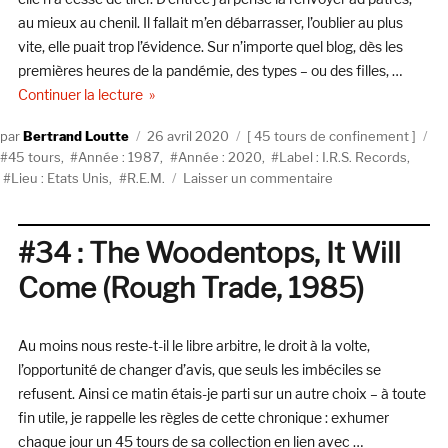
au mieux au chenil. Il fallait m’en débarrasser, l’oublier au plus
vite, elle puait trop l’évidence. Sur n’importe quel blog, dès les
premières heures de la pandémie, des types – ou des filles, …
de « #38 : R.E.M., It’s The End Of The World As W
Continuer la lecture
Auteur
Publié
Catégories
Ét
Bertrand Loutte
26 avril 2020
45 tours de confinement
le
45 tours
,
Année : 1987
,
Année : 2020
,
Label : I.R.S. Records
,
sur
Lieu : Etats Unis
,
R.E.M.
Laisser un commentaire
#38 :
R.E.M.,
It’s
#34 : The Woodentops, It Will
The
Come (Rough Trade, 1985)
End
Of
The
Au moins nous reste-t-il le libre arbitre, le droit à la volte,
World
As
l’opportunité de changer d’avis, que seuls les imbéciles se
We
refusent. Ainsi ce matin étais-je parti sur un autre choix – à toute
Know
fin utile, je rappelle les règles de cette chronique : exhumer
It
chaque jour un 45 tours de sa collection en lien avec …