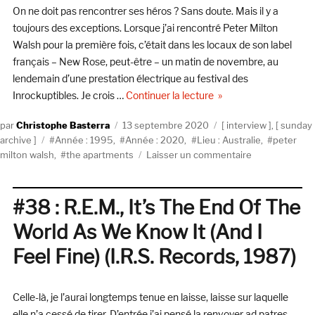
On ne doit pas rencontrer ses héros ? Sans doute. Mais il y a
toujours des exceptions. Lorsque j’ai rencontré Peter Milton
Walsh pour la première fois, c’était dans les locaux de son label
français – New Rose, peut-être – un matin de novembre, au
lendemain d’une prestation électrique au festival des
de « The Apartments – 
Inrockuptibles. Je crois …
Continuer la lecture
Auteur
Publié
Catégories
Christophe Basterra
13 septembre 2020
interview
,
sunday
Étiquettes
le
archive
Année : 1995
,
Année : 2020
,
Lieu : Australie
,
peter
sur
milton walsh
,
the apartments
Laisser un commentaire
The
Apartments
–
#38 : R.E.M., It’s The End Of The
Sans
World As We Know It (And I
Domicile
Fixe
Feel Fine) (I.R.S. Records, 1987)
(1995)
Celle-là, je l’aurai longtemps tenue en laisse, laisse sur laquelle
elle n’a cessé de tirer. D’entrée j’ai pensé la renvoyer ad patres,