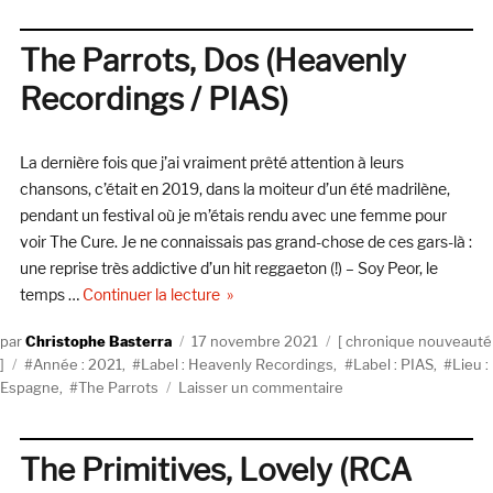
Selector
:
David
The Parrots, Dos (Heavenly
Christian
Recordings / PIAS)
&
The
Pinecone
La dernière fois que j’ai vraiment prêté attention à leurs
Orchestra
chansons, c’était en 2019, dans la moiteur d’un été madrilène,
pendant un festival où je m’étais rendu avec une femme pour
voir The Cure. Je ne connaissais pas grand-chose de ces gars-là :
une reprise très addictive d’un hit reggaeton (!) – Soy Peor, le
de « The Parrots, Dos (Heavenly Record
temps …
Continuer la lecture
Auteur
Publié
Catégories
Christophe Basterra
17 novembre 2021
chronique nouveauté
Étiquettes
le
Année : 2021
,
Label : Heavenly Recordings
,
Label : PIAS
,
Lieu :
sur
Espagne
,
The Parrots
Laisser un commentaire
The
Parrots,
Dos
The Primitives, Lovely (RCA
(Heavenly