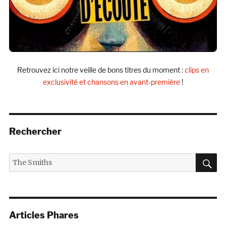
Retrouvez ici notre veille de bons titres du moment :
clips en
exclusivité et chansons en avant-première
!
Rechercher
R
Recherche
pour :
Articles Phares