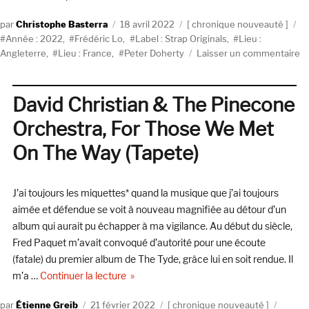
Auteur
Publié
Catégories
Ét
Christophe Basterra
18 avril 2022
chronique nouveauté
le
Année : 2022
,
Frédéric Lo
,
Label : Strap Originals
,
Lieu :
su
Angleterre
,
Lieu : France
,
Peter Doherty
Laisser un commentaire
Pe
Do
&
David Christian & The Pinecone
Fr
Orchestra, For Those We Met
Lo
T
On The Way (Tapete)
Fa
Li
O
J’ai toujours les miquettes* quand la musique que j’ai toujours
Po
aimée et défendue se voit à nouveau magnifiée au détour d’un
&
album qui aurait pu échapper à ma vigilance. Au début du siècle,
C
(S
Fred Paquet m’avait convoqué d’autorité pour une écoute
Or
(fatale) du premier album de The Tyde, grâce lui en soit rendue. Il
de « David Christian & The Pinecone Orc
m’a …
Continuer la lecture
Auteur
Publié
Catégories
Étique
Étienne Greib
21 février 2022
chronique nouveauté