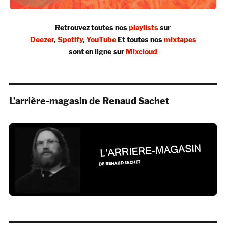
Retrouvez toutes nos
playlists
sur
Deezer
,
Spotify
,
YouTube
Et toutes nos
mixtapes
sont en ligne sur
Mixcloud
L’arrière-magasin de Renaud Sachet