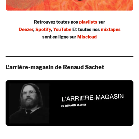
Retrouvez toutes nos
playlists
sur
Deezer
,
Spotify
,
YouTube
Et toutes nos
mixtapes
sont en ligne sur
Mixcloud
L’arrière-magasin de Renaud Sachet