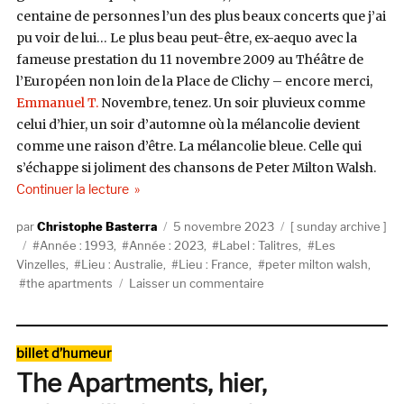
centaine de personnes l’un des plus beaux concerts que j’ai
pu voir de lui… Le plus beau peut-être, ex-aequo avec la
fameuse prestation du 11 novembre 2009 au Théâtre de
l’Européen non loin de la Place de Clichy – encore merci,
Emmanuel T.
Novembre, tenez. Un soir pluvieux comme
celui d’hier, un soir d’automne où la mélancolie devient
comme une raison d’être. La mélancolie bleue. Celle qui
s’échappe si joliment des chansons de Peter Milton Walsh.
de « The Apartments, Drift (1993) »
Continuer la lecture
Auteur
Publié
Catégories
Christophe Basterra
5 novembre 2023
sunday archive
Étiquettes
le
Année : 1993
,
Année : 2023
,
Label : Talitres
,
Les
Vinzelles
,
Lieu : Australie
,
Lieu : France
,
peter milton walsh
,
sur
the apartments
Laisser un commentaire
The
Apartments,
Drift
Catégories
billet d’humeur
(1993)
The Apartments, hier,