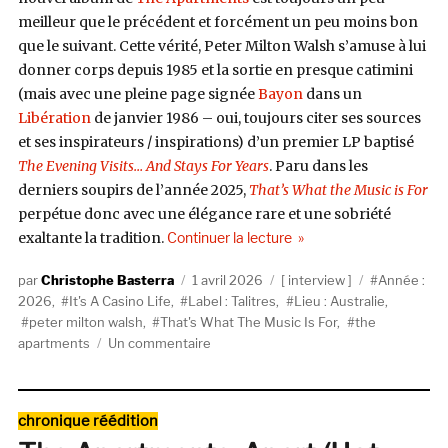
meilleur que le précédent et forcément un peu moins bon
que le suivant. Cette vérité, Peter Milton Walsh s’amuse à lui
donner corps depuis 1985 et la sortie en presque catimini
(mais avec une pleine page signée
Bayon
dans un
Libération
de janvier 1986 – oui, toujours citer ses sources
et ses inspirateurs / inspirations) d’un premier LP baptisé
The Evening Visits… And Stays For Years
. Paru dans les
derniers soupirs de l’année 2025,
That’s What the Music is For
perpétue donc avec une élégance rare et une sobriété
de « The Apartments, le c
exaltante la tradition.
Continuer la lecture
Auteur
Publié
Catégories
Étiquettes
Christophe Basterra
1 avril 2026
interview
Année :
le
2026
,
It's A Casino Life
,
Label : Talitres
,
Lieu : Australie
,
peter milton walsh
,
That's What The Music Is For
,
the
sur
apartments
Un commentaire
The
Apartments,
le
Catégories
chronique réédition
casino
de