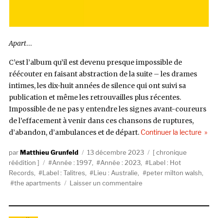
Apart
…
C’est l’album qu’il est devenu presque impossible de
réécouter en faisant abstraction de la suite – les drames
intimes, les dix-huit années de silence qui ont suivi sa
publication et même les retrouvailles plus récentes.
Impossible de ne pas y entendre les signes avant-coureurs
de l’effacement à venir dans ces chansons de ruptures,
de « 
d’abandon, d’ambulances et de départ.
Continuer la lecture
Auteur
Publié
Catégories
Matthieu Grunfeld
13 décembre 2023
chronique
Étiquettes
le
réédition
Année : 1997
,
Année : 2023
,
Label : Hot
Records
,
Label : Talitres
,
Lieu : Australie
,
peter milton walsh
,
sur
the apartments
Laisser un commentaire
The
Apartments,
Apart