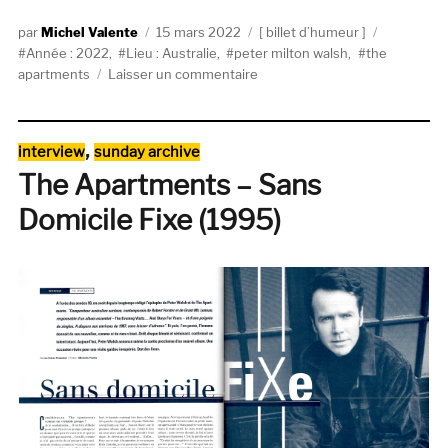
Auteur
Publié
Catégories
Étiquettes
Michel Valente
15 mars 2022
billet d’humeur
le
Année : 2022
,
Lieu : Australie
,
peter milton walsh
,
the
sur
apartments
Laisser un commentaire
The
Apartments,
hier,
Catégories
,
interview
sunday archive
aujourd’hui
The Apartments – Sans
et
demain.
Domicile Fixe (1995)