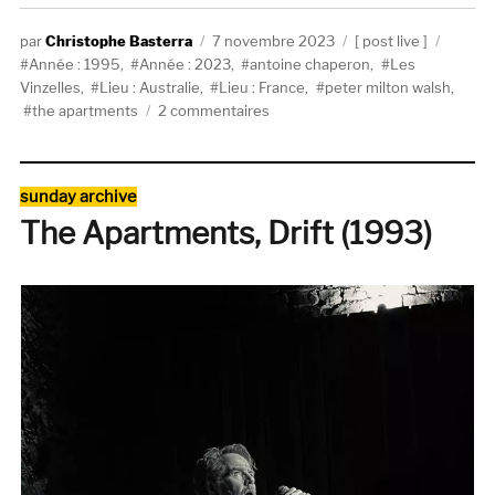
Auteur
Publié
Catégories
Étique
Christophe Basterra
7 novembre 2023
post live
le
Année : 1995
,
Année : 2023
,
antoine chaperon
,
Les
Vinzelles
,
Lieu : Australie
,
Lieu : France
,
peter milton walsh
,
sur
the apartments
2 commentaires
The
Apartments,
Thank
Catégories
sunday archive
You
The Apartments, Drift (1993)
For
Making
Me
Beg
(live
at
Les
Vinzelles)