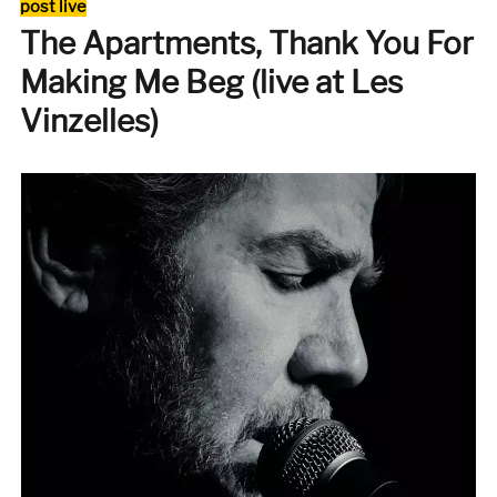
Catégories
post live
(Hot
The Apartments, Thank You For
Records
/
Making Me Beg (live at Les
Talitres)
Vinzelles)