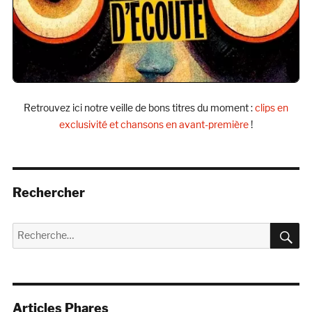
Retrouvez ici notre veille de bons titres du moment :
clips en
exclusivité et chansons en avant-première
!
Rechercher
R
Recherche
pour :
Articles Phares