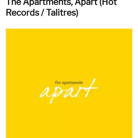
The Apartments, Apart (Hot
la
Records / Talitres)
vie