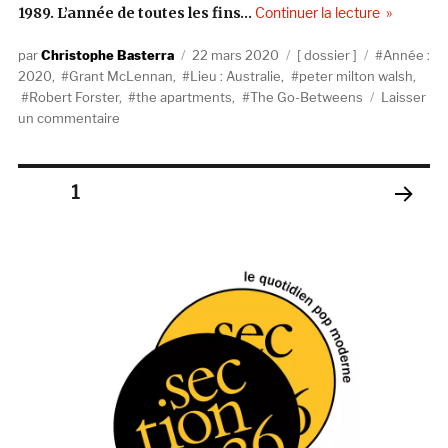
de « Bande
1989. L’année de toutes les fins…
Continuer la lecture
Auteur
Publié
Catégories
Étiquettes
Christophe Basterra
22 mars 2020
dossier
Année :
le
2020
,
Grant McLennan
,
Lieu : Australie
,
peter milton walsh
,
Robert Forster
,
the apartments
,
The Go-Betweens
Laisser
sur
un commentaire
Bande
à
part
Pagination
PAGE
1
3/3
PAGE
des
SUIV
ANT
publications
E