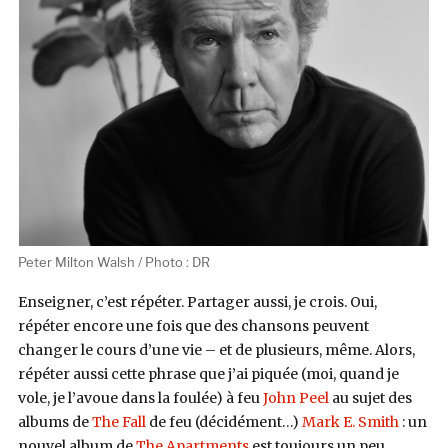
Peter Milton Walsh / Photo : DR
Enseigner, c’est répéter. Partager aussi, je crois. Oui,
répéter encore une fois que des chansons peuvent
changer le cours d’une vie – et de plusieurs, même. Alors,
répéter aussi cette phrase que j’ai piquée (moi, quand je
vole, je l’avoue dans la foulée) à feu
John Peel
au sujet des
albums de
The Fall
de feu (décidément…)
Mark E. Smith
: un
nouvel album de
The Apartments
est toujours un peu