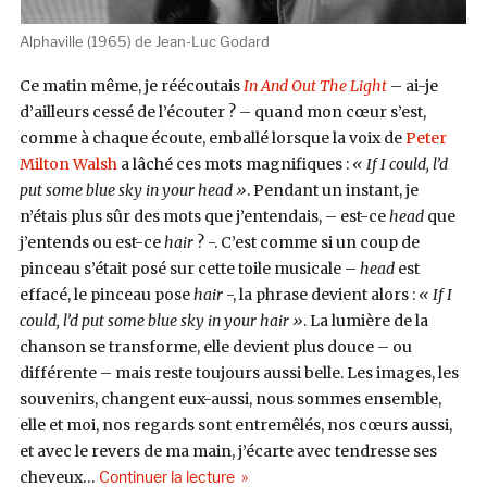
Alphaville (1965) de Jean-Luc Godard
Ce matin même, je réécoutais
In And Out The Light
– ai-je
d’ailleurs cessé de l’écouter ? – quand mon cœur s’est,
comme à chaque écoute, emballé lorsque la voix de
Peter
Milton Walsh
a lâché ces mots magnifiques :
« If I could, l’d
put some blue sky in your head »
. Pendant un instant, je
n’étais plus sûr des mots que j’entendais, – est-ce
head
que
j’entends ou est-ce
hair
? -. C’est comme si un coup de
pinceau s’était posé sur cette toile musicale –
head
est
effacé, le pinceau pose
hair
-, la phrase devient alors :
« If I
could, l’d put some blue sky in your hair »
. La lumière de la
chanson se transforme, elle devient plus douce – ou
différente – mais reste toujours aussi belle. Les images, les
souvenirs, changent eux-aussi, nous sommes ensemble,
elle et moi, nos regards sont entremêlés, nos cœurs aussi,
et avec le revers de ma main, j’écarte avec tendresse ses
de « The Apartments, hier, aujourd’hu
cheveux…
Continuer la lecture