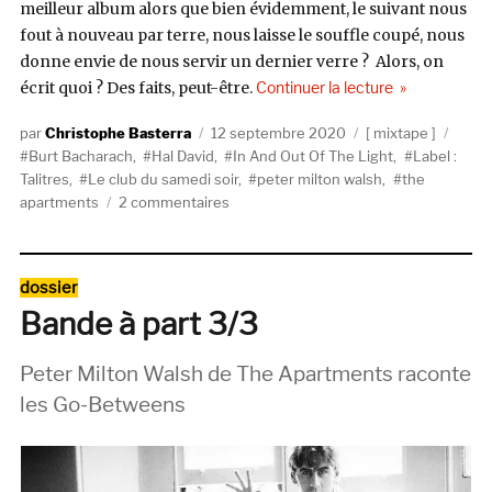
meilleur album alors que bien évidemment, le suivant nous
fout à nouveau par terre, nous laisse le souffle coupé, nous
donne envie de nous servir un dernier verre ? Alors, on
de « Le club d
écrit quoi ? Des faits, peut-être.
Continuer la lecture
Auteur
Publié
Catégories
Étiqu
Christophe Basterra
12 septembre 2020
mixtape
le
Burt Bacharach
,
Hal David
,
In And Out Of The Light
,
Label :
Talitres
,
Le club du samedi soir
,
peter milton walsh
,
the
sur
apartments
2 commentaires
Le
club
du
Catégories
dossier
samedi
Bande à part 3/3
soir
#16
:
Peter Milton Walsh de The Apartments raconte
The
les Go-Betweens
Apartments