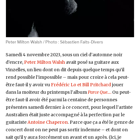
Peter Milton Walsh / Photo : Sébastien Faits-Divers
Samedi 4 novembre 2023, sous un ciel d’automne noir
d’encre,
Peter Milton Walsh
avait posé sa guitare aux
Vinzelles, un lieu dont on dit depuis quelque temps qu’il
rend possible l’impossible – mais pour croire à cela peut-
être faut-il y avoir vu
Frédéric Lo et Bill Pritchard
jouer
dans la moiteur du printemps l’album
Parce Que…
.
Ou peut-
être faut-il avoir été parmi la centaine de personnes
présentes samedi dernier à ce concert, pour lequel l’artiste
Australien était juste accompagné à la perfection par le
guitariste
Antoine Chaperon
. Parce que ça a été le genre de
concert dont on ne peut pas sortir indemne – et dont on
sait qu’il y aura forcément un avant et un après. (Ici, je