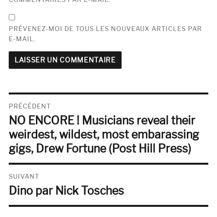
PRÉVENEZ-MOI DE TOUS LES NOUVEAUX ARTICLES PAR
E-MAIL.
Navigation
PRÉCÉDENT
NO ENCORE ! Musicians reveal their
de
Publication
précédente :
weirdest, wildest, most embarassing
l’article
gigs, Drew Fortune (Post Hill Press)
SUIVANT
Dino par Nick Tosches
Publication
suivante :