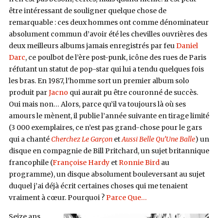
être intéressant de souligner quelque chose de
remarquable : ces deux hommes ont comme dénominateur
absolument commun d’avoir été les chevilles ouvrières des
deux meilleurs albums jamais enregistrés par feu
Daniel
Darc
, ce poulbot de l’ère post-punk, icône des rues de Paris
réfutant un statut de pop-star qui lui a tendu quelques fois
les bras. En 1987, l’homme sort un premier album solo
produit par
Jacno
qui aurait pu être couronné de succès.
Oui mais non… Alors, parce qu’il va toujours là où ses
amours le mènent, il publie l’année suivante en tirage limité
(3 000 exemplaires, ce n’est pas grand-chose pour le gars
qui a chanté
Cherchez Le Garçon
et
Aussi Belle Qu’Une Balle
) un
disque en compagnie de Bill Pritchard, un sujet britannique
francophile (
Françoise Hardy
et
Ronnie Bird
au
programme), un disque absolument bouleversant au sujet
duquel j’ai déjà écrit certaines choses qui me tenaient
vraiment à cœur. Pourquoi ?
Parce Que…
Seize ans