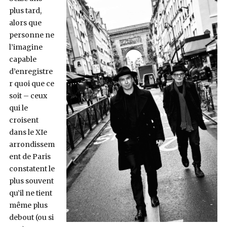
plus tard,
alors que
personne ne
l’imagine
capable
d’enregistre
r quoi que ce
soit – ceux
qui le
croisent
dans le XIe
arrondissem
ent de Paris
constatent le
plus souvent
qu’il ne tient
même plus
debout (ou si