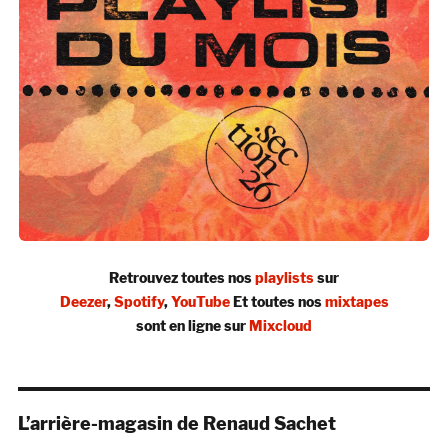
Retrouvez toutes nos
playlists
sur
Deezer
,
Spotify
,
YouTube
Et toutes nos
mixtapes
sont en ligne sur
Mixcloud
L’arrière-magasin de Renaud Sachet