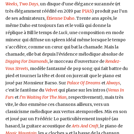
Weeks, Two Days
,
un disque d’une élégance surannée (et
très élégamment réédité en 2019 par
PIAS
) produit par l’un
de ses admirateurs,
Étienne Daho
. Trente ans après, le
même Daho est toujours fan et le voilà qui donne la
réplique à Bill le temps de
Luck
, une composition en mode
mineur qui diffuse un spleen idéal même lorsque le tempo
s’accélère, comme un cœur qui bat la chamade. Mais la
chamade, elle bat depuis l’évidence mélodique absolue de
Digging For Diamonds
, le morceau d’ouverture de
Rendez-
Vous Streets
, modèle fantasmé de pop song qui fait battre du
pied et tourner la tête et dont on jurerait que le piano est
joué par Monsieur Barso. Sur
Palace Of Dreams
et
Always
,
c’est le fantôme du
Velvet
qui plane sur les intros (
Venus In
Furs
et
I’m Waiting For The Man
, respectivement), mais très
vite, le duo emmène ces chansons ailleurs, vers un
classicisme mélodique aux vertus atemporelles. Mis en son
et joué par un Frédéric Lo particulièrement inspiré (au
hasard, la guitare acoustique de
Arts And Craft
, le piano de
Magic Mountain
, les « cloches » et la basse de la chanson