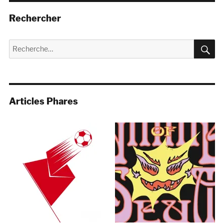
Rechercher
R
Recherche
pour :
Articles Phares