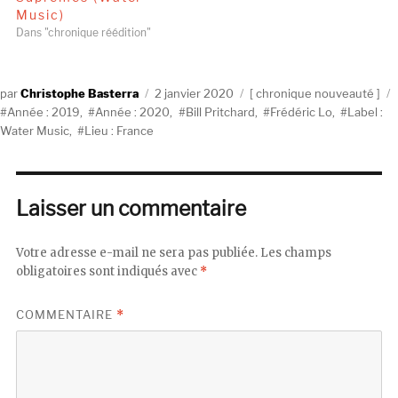
Music)
Dans "chronique réédition"
Auteur
Publié
Catégories
Christophe Basterra
2 janvier 2020
chronique nouveauté
le
Année : 2019
,
Année : 2020
,
Bill Pritchard
,
Frédéric Lo
,
Label :
Water Music
,
Lieu : France
Laisser un commentaire
Votre adresse e-mail ne sera pas publiée.
Les champs
obligatoires sont indiqués avec
*
COMMENTAIRE
*