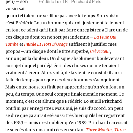
peu) –, son
Frédéric Lo et Bill Pritchard à Paris
voisin sait
qu’un tel talent ne se dilue pas avec le temps. Son voisin,
c’est Frédéric Lo, un homme qui croit justement tellement
en tout ce talent qu’il finit par faire enregistrer à Darc un de
ces disques dont on ne sort pas indemne –
La Pluie Qui
Tombe
et
Inutile Et Hors D’Usage
suffisent à justifier mes
propos –, un disque dont le titre superbe,
Crèvecœur
,
annonçait la douleur. Un disque absolument bouleversant
au sujet duquel j’ai déjà écrit des choses qui me tenaient
vraiment à cœur. Alors voilà, de là vient le constat : il aura
fallu du temps pour que ces deux hommes s’acoquinent.
Mais entre nous, on finit par apprendre qu’on s’en fout un
peu, du temps. Que seul compte finalement le moment. Ce
moment, c’est cet album que Frédéric Lo et Bill Pritchard
ont fini par enregistrer. Mais oui, je suis d’accord, on peut
se dire que ça aurait été aussi très bien qu’ils l’enregistrent
dès 1989 – mais c’est oublier qu’en 1989, Pritchard caressait
le succès dans nos contrées en sortant
Three Months, Three