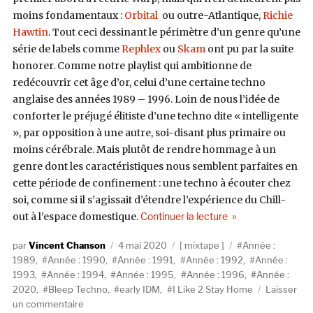
moins fondamentaux :
Orbital
ou outre-Atlantique,
Richie
Hawtin
. Tout ceci dessinant le périmètre d’un genre qu’une
série de labels comme
Rephlex
ou
Skam
ont pu par la suite
honorer. Comme notre playlist qui ambitionne de
redécouvrir cet âge d’or, celui d’une certaine techno
anglaise des années 1989 – 1996. Loin de nous l’idée de
conforter le préjugé élitiste d’une techno dite « intelligente
», par opposition à une autre, soi-disant plus primaire ou
moins cérébrale. Mais plutôt de rendre hommage à un
genre dont les caractéristiques nous semblent parfaites en
cette période de confinement : une techno à écouter chez
soi, comme si il s’agissait d’étendre l’expérience du Chill-
de « I Like 2 Stay
out à l’espace domestique.
Continuer la lecture
Auteur
Publié
Catégories
Étiquettes
Vincent Chanson
4 mai 2020
mixtape
Année :
le
1989
,
Année : 1990
,
Année : 1991
,
Année : 1992
,
Année :
1993
,
Année : 1994
,
Année : 1995
,
Année : 1996
,
Année :
2020
,
Bleep Techno
,
early IDM
,
I Like 2 Stay Home
Laisser
sur
un commentaire