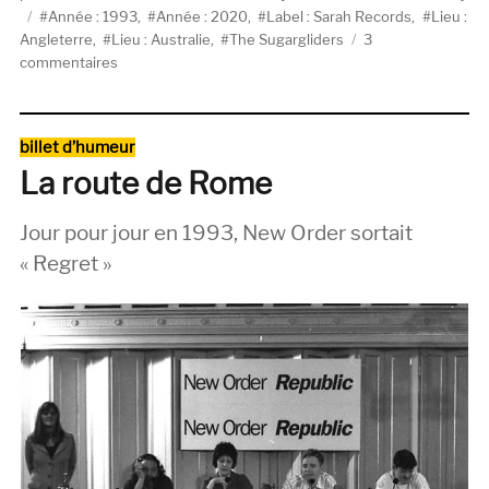
Étiquettes
le
Année : 1993
,
Année : 2020
,
Label : Sarah Records
,
Lieu :
Angleterre
,
Lieu : Australie
,
The Sugargliders
3
sur
commentaires
#22
:
The
Catégories
billet d’humeur
Sugargliders,
La route de Rome
Ahprahran
(Sarah
Records,
Jour pour jour en 1993, New Order sortait
1993)
« Regret »