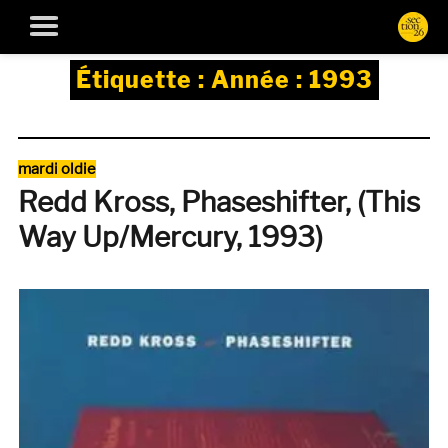
Étiquette :
Année : 1993
Catégories
mardi oldie
Redd Kross, Phaseshifter, (This
Way Up/Mercury, 1993)