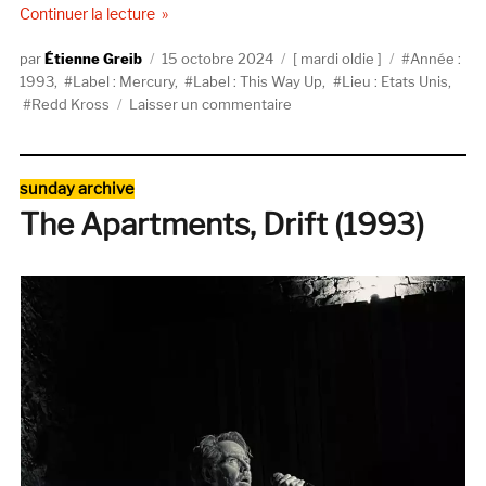
de « Redd Kross, Phaseshifter, (This Way Up/Mer
Continuer la lecture
Auteur
Publié
Catégories
Étiquettes
Étienne Greib
15 octobre 2024
mardi oldie
Année :
le
1993
,
Label : Mercury
,
Label : This Way Up
,
Lieu : Etats Unis
,
sur
Redd Kross
Laisser un commentaire
Redd
Kross,
Phaseshifter,
Catégories
sunday archive
(This
The Apartments, Drift (1993)
Way
Up/Mercury,
1993)