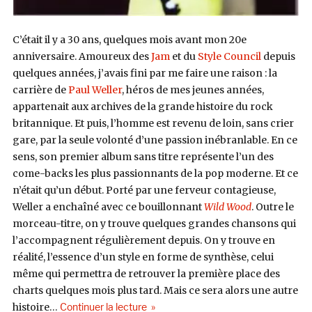
C’était il y a 30 ans, quelques mois avant mon 20e
anniversaire. Amoureux des
Jam
et du
Style Council
depuis
quelques années, j’avais fini par me faire une raison : la
carrière de
Paul Weller
, héros de mes jeunes années,
appartenait aux archives de la grande histoire du rock
britannique. Et puis, l’homme est revenu de loin, sans crier
gare, par la seule volonté d’une passion inébranlable. En ce
sens, son premier album sans titre représente l’un des
come-backs les plus passionnants de la pop moderne. Et ce
n’était qu’un début. Porté par une ferveur contagieuse,
Weller a enchaîné avec ce bouillonnant
Wild Wood
. Outre le
morceau-titre, on y trouve quelques grandes chansons qui
l’accompagnent régulièrement depuis. On y trouve en
réalité, l’essence d’un style en forme de synthèse, celui
même qui permettra de retrouver la première place des
charts quelques mois plus tard. Mais ce sera alors une autre
de « Paul Weller, Wild Wood (GO ! Dis
histoire…
Continuer la lecture