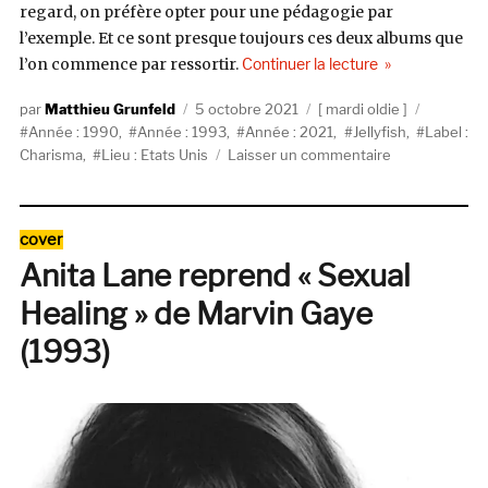
regard, on préfère opter pour une pédagogie par
l’exemple. Et ce sont presque toujours ces deux albums que
de « Jellyfish, 
l’on commence par ressortir.
Continuer la lecture
Auteur
Publié
Catégories
Étiquett
Matthieu Grunfeld
5 octobre 2021
mardi oldie
le
Année : 1990
,
Année : 1993
,
Année : 2021
,
Jellyfish
,
Label :
sur
Charisma
,
Lieu : Etats Unis
Laisser un commentaire
Jellyfish,
Bellybutton
&
Catégories
cover
Spilt
Anita Lane reprend « Sexual
Milk,
(1990
Healing » de Marvin Gaye
&
1993,
(1993)
Charisma)