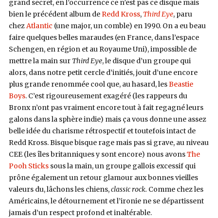
grand secret, en l’occurrence ce n’est pas ce disque mais
bien le précédent album de
Redd Kross
,
Third Eye
, paru
chez
Atlantic
(une major, un comble) en 1990. On a eu beau
faire quelques belles maraudes (en France, dans l’espace
Schengen, en région et au Royaume Uni), impossible de
mettre la main sur
Third Eye
, le disque d’un groupe qui
alors, dans notre petit cercle d’initiés, jouit d’une encore
plus grande renommée cool que, au hasard, les
Beastie
Boys
. C’est rigoureusement exagéré (les rappeurs du
Bronx n’ont pas vraiment encore tout à fait regagné leurs
galons dans la sphère indie) mais ça vous donne une assez
belle idée du charisme rétrospectif et toutefois intact de
Redd Kross. Bisque bisque rage mais pas si grave, au niveau
CEE (les îles britanniques y sont encore) nous avons
The
Pooh Sticks
sous la main, un groupe gallois excessif qui
prône également un retour glamour aux bonnes vieilles
valeurs du, lâchons les chiens,
classic rock.
Comme chez les
Américains, le détournement et l’ironie ne se départissent
jamais d’un respect profond et inaltérable.