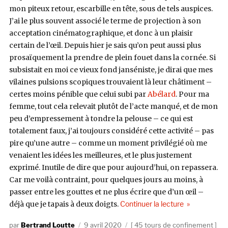
mon piteux retour, escarbille en tête, sous de tels auspices.
J’ai le plus souvent associé le terme de projection à son
acceptation cinématographique, et donc à un plaisir
certain de l’œil. Depuis hier je sais qu’on peut aussi plus
prosaïquement la prendre de plein fouet dans la cornée. Si
subsistait en moi ce vieux fond janséniste, je dirai que mes
vilaines pulsions scopiques trouvaient là leur châtiment –
certes moins pénible que celui subi par
Abélard
. Pour ma
femme, tout cela relevait plutôt de l’acte manqué, et de mon
peu d’empressement à tondre la pelouse – ce qui est
totalement faux, j’ai toujours considéré cette activité – pas
pire qu’une autre – comme un moment privilégié où me
venaient les idées les meilleures, et le plus justement
exprimé. Inutile de dire que pour aujourd’hui, on repassera.
Car me voilà contraint, pour quelques jours au moins, à
passer entre les gouttes et ne plus écrire que d’un œil –
de « #22 : Th
déjà que je tapais à deux doigts.
Continuer la lecture
Auteur
Publié
Catégories
Bertrand Loutte
9 avril 2020
45 tours de confinement