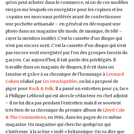
qu’on peut acheter dans le commerce, ni un de ces modèles
vierges sur lesquels on enregistre pour les copines et les
copains ses morceaux préférés avant de confectionner
une pochette artisanale – en général en découpant une
photo dans un magazine (de mode, de musique, de télé –
rayer la mention inutile). C’est la cassette d’un disque qui
n’est pas encore sorti. C’est la cassette d’un disque qui n’est
pas encore sorti enregistré par l’un des groupes favoris du
garçon. Car aujourd’hui, il fait partie des privilégiés. Il
travaille dans un magasin de disques, il écrit dans un
fanzine et grâce à sa chronique de l’hommage à
Leonard
Cohen
réalisé par
Les Inrockuptibles
, on lui a proposé de
piger pour
Rock & Folk
. Il a passé un entretien pour ça, face
à Philippe Leblond qui est alors le rédacteur en chef adjoint
– il ne lui dira pas pendant l’entretien mais il se souvient
très bien de sa chronique du premier album de
Lloyd Cole
& The Commotions
, en 1984, dans les pages de ce même
magazine. Un magazine qui cherche quelqu’un qui
s’intéresse à la scène « indé » britannique. On va dire que