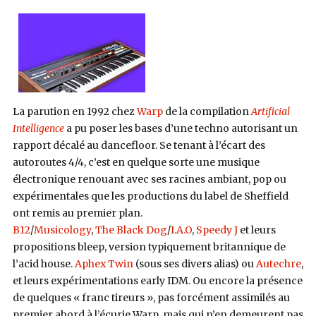
La parution en 1992 chez
Warp
de la compilation
Artificial
Intelligence
a pu poser les bases d’une techno autorisant un
rapport décalé au dancefloor. Se tenant à l’écart des
autoroutes 4/4, c’est en quelque sorte une musique
électronique renouant avec ses racines ambiant, pop ou
expérimentales que les productions du label de Sheffield
ont remis au premier plan.
B12
/
Musicology
,
The Black Dog
/
I.A.O
,
Speedy J
et leurs
propositions bleep, version typiquement britannique de
l’acid house.
Aphex Twin
(sous ses divers alias) ou
Autechre
,
et leurs expérimentations early IDM. Ou encore la présence
de quelques « franc tireurs », pas forcément assimilés au
premier abord à l’écurie Warp, mais qui n’en demeurent pas