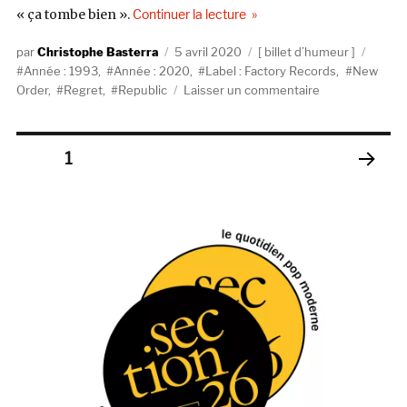
de « La route de Rome »
« ça tombe bien ».
Continuer la lecture
Auteur
Publié
Catégories
Étique
Christophe Basterra
5 avril 2020
billet d’humeur
le
Année : 1993
,
Année : 2020
,
Label : Factory Records
,
New
sur
Order
,
Regret
,
Republic
Laisser un commentaire
La
route
de
Pagination
PAGE
1
Rome
PAGE
des
SUIV
ANT
publications
E