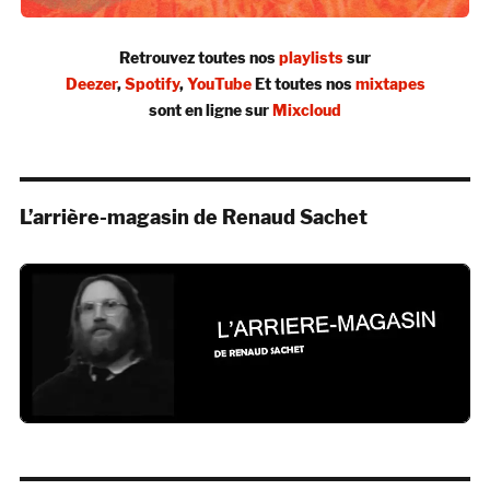
Retrouvez toutes nos
playlists
sur
Deezer
,
Spotify
,
YouTube
Et toutes nos
mixtapes
sont en ligne sur
Mixcloud
L’arrière-magasin de Renaud Sachet