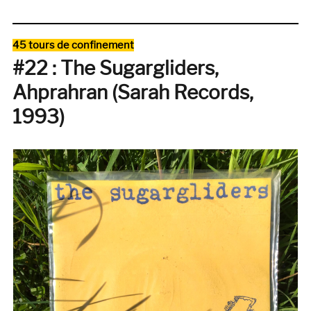
I
Like
2
Catégories
45 tours de confinement
Stay
#22 : The Sugargliders,
Home
#46
Ahprahran (Sarah Records,
:
Bleep
1993)
Techno
&
early
IDM
(1989-
1996)