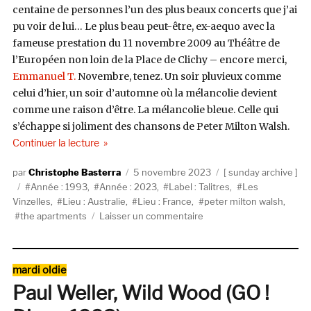
centaine de personnes l’un des plus beaux concerts que j’ai
pu voir de lui… Le plus beau peut-être, ex-aequo avec la
fameuse prestation du 11 novembre 2009 au Théâtre de
l’Européen non loin de la Place de Clichy – encore merci,
Emmanuel T.
Novembre, tenez. Un soir pluvieux comme
celui d’hier, un soir d’automne où la mélancolie devient
comme une raison d’être. La mélancolie bleue. Celle qui
s’échappe si joliment des chansons de Peter Milton Walsh.
de « The Apartments, Drift (1993) »
Continuer la lecture
Auteur
Publié
Catégories
Christophe Basterra
5 novembre 2023
sunday archive
Étiquettes
le
Année : 1993
,
Année : 2023
,
Label : Talitres
,
Les
Vinzelles
,
Lieu : Australie
,
Lieu : France
,
peter milton walsh
,
sur
the apartments
Laisser un commentaire
The
Apartments,
Drift
Catégories
mardi oldie
(1993)
Paul Weller, Wild Wood (GO !