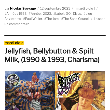
Auteur
Publié
Catégories
Étique
Nicolas Sauvage
12 septembre 2023
mardi oldie
le
Année : 1993
,
Année : 2023
,
Label : GO ! Discs
,
Lieu :
Angleterre
,
Paul Weller
,
The Jam
,
The Style Council
Laisser
sur
un commentaire
Paul
Weller,
Wild
Catégories
mardi oldie
Wood
Jellyfish, Bellybutton & Spilt
(GO !
Discs,
Milk, (1990 & 1993, Charisma)
1993)