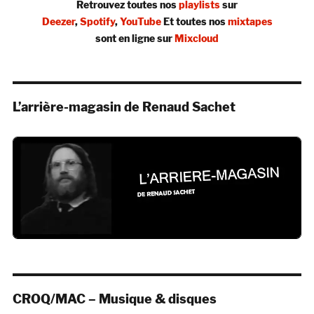
Retrouvez toutes nos
playlists
sur
Deezer
,
Spotify
,
YouTube
Et toutes nos
mixtapes
sont en ligne sur
Mixcloud
L’arrière-magasin de Renaud Sachet
CROQ/MAC – Musique & disques