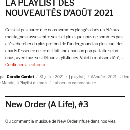
LA PLAYLIST DES
entertainment
NOUVEAUTÉS D’AOÛT 2021
!
Ce n’est pas parce que nous sommes plongés dans un été aux
montagnes russes entre soleil et pluie que nous ne sommes pas
allés chercher du plus profond de l’underground au plus haut des
charts l’essence de ce qui fait une chanson pop parfaite selon
nous, avec tous ses détours stylistiques. Voici la moisson d’été, …
de « LA PLAYLIST DES NOUVEAUTÉS D’AOÛT 
Continuer la lecture
Auteur
Publié
Catégories
Étiquettes
Coralie Gardet
31 juillet 2021
playlist
Année : 2021
,
Lieu
le
sur
: Monde
,
Playlist du mois
Laisser un commentaire
LA
PLAYLIST
DES
New Order (A Life), #3
NOUVEAUTÉS
D’AOÛT
2021
Ou comment la musique de New Order infuse dans nos vies.