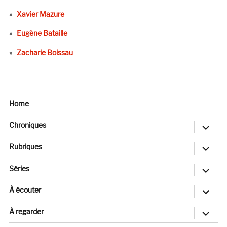
Xavier Mazure
Eugène Bataille
Zacharie Boissau
Home
ouvrir
Chroniques
le
sous-
menu
ouvrir
Rubriques
le
sous-
menu
ouvrir
Séries
le
sous-
menu
ouvrir
À écouter
le
sous-
menu
ouvrir
À regarder
le
sous-