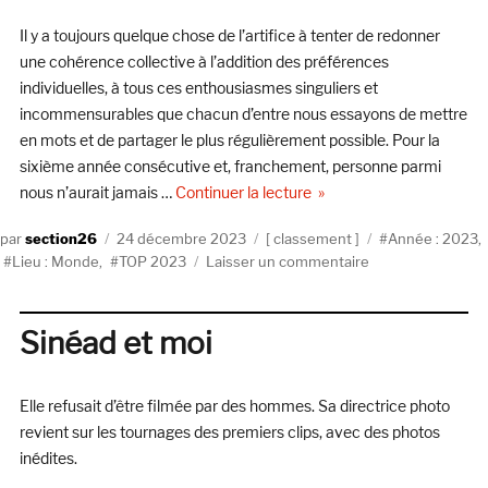
Nuit)
Il y a toujours quelque chose de l’artifice à tenter de redonner
une cohérence collective à l’addition des préférences
individuelles, à tous ces enthousiasmes singuliers et
incommensurables que chacun d’entre nous essayons de mettre
en mots et de partager le plus régulièrement possible. Pour la
sixième année consécutive et, franchement, personne parmi
de « Le classement de la 
nous n’aurait jamais …
Continuer la lecture
Auteur
Publié
Catégories
Étiquettes
section26
24 décembre 2023
classement
Année : 2023
,
le
sur
Lieu : Monde
,
TOP 2023
Laisser un commentaire
Le
classement
de
Sinéad et moi
la
rédaction
2023
Elle refusait d’être filmée par des hommes. Sa directrice photo
revient sur les tournages des premiers clips, avec des photos
inédites.