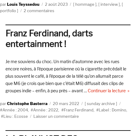
Auteur
Publié
Catégories
Louis Teyssedou
2 août 2023
hommage
,
interview
,
le
sur
portfolio
2 commentaires
Sinéad
et
moi
Franz Ferdinand, darts
entertainment !
Je me souviens du choc. Un matin d’automne avec les rues
encore noires, à l’époque parisienne où la cigarette précédait le
plus souvent le café, à l’époque de la télé qu’on allumait parce
que M6 (je crois que bien que c’était M6) diffusait des clips de
de « 
groupes indie – enfin, à peu près – avant …
Continuer la lecture
Auteur
Publié
Catégories
Étique
Christophe Basterra
20 mars 2022
sunday archive
le
Année : 2004
,
Année : 2022
,
Franz Ferdinand
,
Label : Domino
,
sur
Lieu : Ecosse
Laisser un commentaire
Franz
Ferdinand,
darts