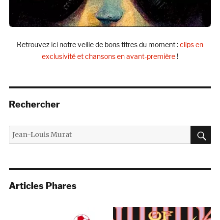
Retrouvez ici notre veille de bons titres du moment :
clips en
exclusivité et chansons en avant-première
!
Rechercher
R
Recherche
pour :
Articles Phares