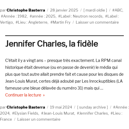
Auteur
Publié
Catégories
Étiquette
Christophe Basterra
28 janvier 2025
mardi oldie
ABC
,
le
Année : 1982
,
année : 2025
,
Label : Neutron records
,
Label :
sur
Vertigo
,
Lieu : Angleterre
,
Martin Fry
Laisser un commentaire
ABC,
The
Lexic
Jennifer Charles, la fidèle
Of
Love
(1982
C’était il y a vingt ans – presque très exactement. La RPM canal
Neut
historique était devenue (ou en passe de devenir) le média qui
Reco
plus que tout autre allait prendre fait et cause pour les disques de
/
Jean-Louis Murat, certes déjà adoubé par Les Inrockuptibles (LA
Verti
fameuse une bleue délavée du numéro 31) mais qui …
de « Jennifer Charles, la fidèle »
Continuer la lecture
Auteur
Publié
Catégories
Étiquett
Christophe Basterra
19 mai 2024
sunday archive
Année :
le
2024
,
Elysian Fields
,
Jean-Louis Murat
,
Jennifer Charles
,
Lieu :
sur
France
Laisser un commentaire
Jennifer