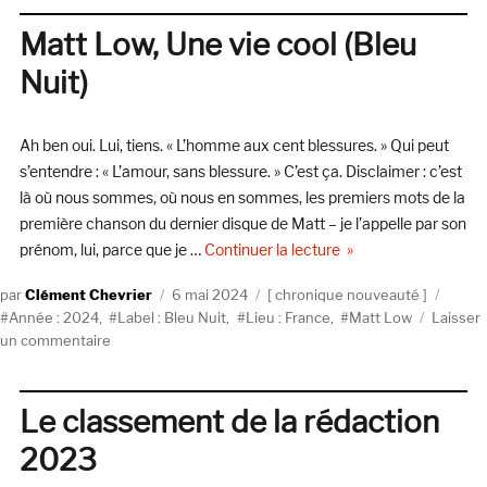
Charles,
la
Matt Low, Une vie cool (Bleu
fidèle
Nuit)
Ah ben oui. Lui, tiens. « L’homme aux cent blessures. » Qui peut
s’entendre : « L’amour, sans blessure. » C’est ça. Disclaimer : c’est
là où nous sommes, où nous en sommes, les premiers mots de la
première chanson du dernier disque de Matt – je l’appelle par son
de « Matt Low, Une vie
prénom, lui, parce que je …
Continuer la lecture
Auteur
Publié
Catégories
Étiqu
Clément Chevrier
6 mai 2024
chronique nouveauté
le
Année : 2024
,
Label : Bleu Nuit
,
Lieu : France
,
Matt Low
Laisser
sur
un commentaire
Matt
Low,
Une
Le classement de la rédaction
vie
2023
cool
(Bleu