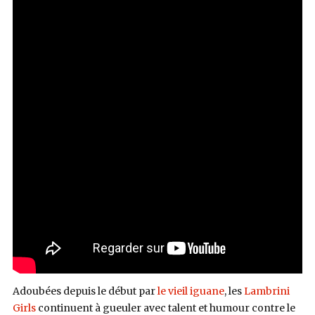
Adoubées depuis le début par
le vieil iguane
, les
Lambrini
Girls
continuent à gueuler avec talent et humour contre le