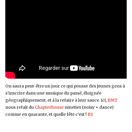
On saura peut-être un jour ce qui pousse des jeunes gens à
s’inscrire dans une musique du passé, éloignée
géographiquement, et à la refaire à leur sauce. Ici,
BMT
nous refait du
Chapterhouse
nineties (noisy + dance)
comme en quarante, et quelle fête c’est !
RS