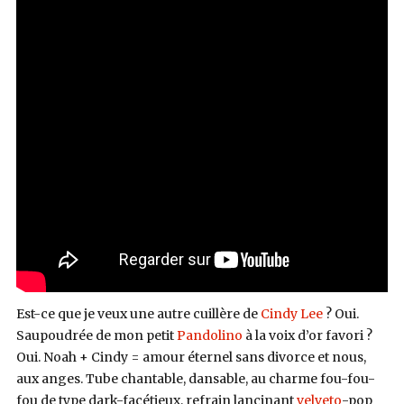
Est-ce que je veux une autre cuillère de
Cindy Lee
? Oui.
Saupoudrée de mon petit
Pandolino
à la voix d’or favori ?
Oui. Noah + Cindy = amour éternel sans divorce et nous,
aux anges. Tube chantable, dansable, au charme fou-fou-
fou de type dark-facétieux, refrain lancinant
velveto
-pop