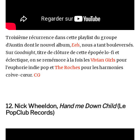
Troisième récurrence dans cette playlist du groupe
d’Austin dont le nouvel album,
Eels
, nous a tant bouleversés.
Sur
Goodnight
, titre de clôture de cette épopée lo-fi et
éclectique, on se remémore à la fois les
Vivian Girls
pour
l’euphorie indie pop et
The Roches
pour les harmonies
crève-cœur.
CG
12.
Nick Wheeldon,
Hand me Down Child
(Le
PopClub Records)