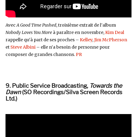
Avec
A Good Time Pushed
, troisième extrait de l’album
Nobody Loves You More
à paraître en novembre,
Kim Deal
rappelle qu’à part de ses proches –
Kelley
,
Jim McPherson
et
Steve Albini
– elle n’a besoin de personne pour
composer de grandes chansons.
PR
9. Public Service Broadcasting,
Towards the
Dawn
(SO Recordings/Silva Screen Records
Ltd.)