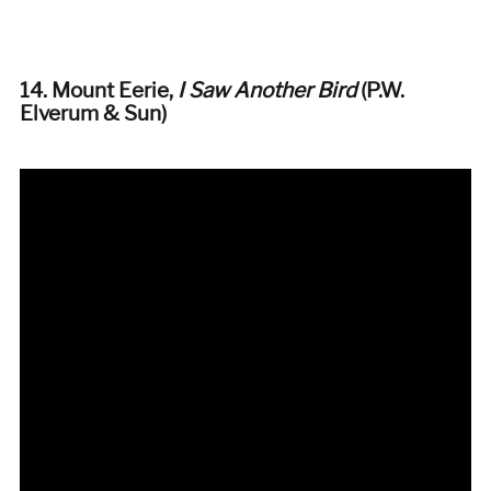
14. Mount Eerie
,
I Saw Another Bird
(P.W.
Elverum & Sun)