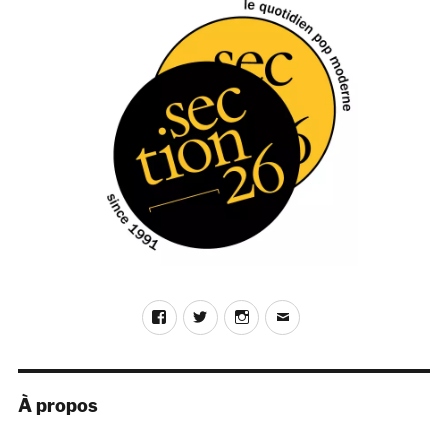
Child
(Feel
It
Records
/
SDZ
Records
/
Le
Pop
Club)
Facebook
Twitter
Instagram
E-
mail
À propos