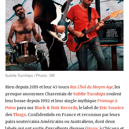
Subtle Turnhips / Photo : DR
Rien depuis 2019 et leur 45 tours
Ras L’bol du Moyen Age
, les
presque anonymes Charentais de
Subtle Turnhips
roulent
leur bosse depuis 1992 et leur single mythique
Fromage à
Patou
paru sur
Black & Noir Records
, le label de
Eric Sourice
des
Thugs
. Confidentiels en France et reconnus par leurs
pairs souterrains Américains ou Australiens, dont deux
labels qui ont sortis d’excellents disques (
Hozac
à Chicago et