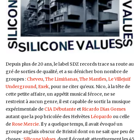
Depuis plus de 20 ans, le label SDZ records trace sa route au
gré de sorties de qualité, et a su dénicher bon nombre de
groupes :
Cheveu
,
The Limiñanas
,
The Mantles
,
Le Villejuif
Underground
,
Exek
, pour ne citer qu’eux. Nico, à la tête de
cette petite affaire, un appétit musical féroce, ne se
restreint à aucun genre, il est capable de sortir la musique
expérimentale de
CIA Débutante
et
Ricardo Dias Gomes
autant que la pop bricolée des Helvètes
Léopardo
ou celle
de
Rose Mercie
. Il y a quelque temps, il avait évoqué un
groupe anglais obscur de Bristol dont on ne sait que peu de
choses :
Silicone Values
, dont il écoutait attentivement les 45