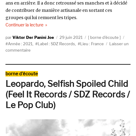
ans en arrière. Il a donc retroussé ses manches et à décidé
de contribuer de manière artisanale en sortant ces
groupes qui lui remuent les tripes.
de « La compile des 20 ans de SDZ Records »
Continuer la lecture
Auteur
Publié
Catégories
Étiqu
Viktor Der Panini Joe
29 juin 2021
borne d'écoute
le
Année : 2021
,
Label : SDZ Records
,
Lieu : France
Laisser un
sur
commentaire
La
compile
des
Catégories
borne d'écoute
20
Leopardo, Selfish Spoiled Child
ans
de
(Feel It Records / SDZ Records /
SDZ
Records
Le Pop Club)