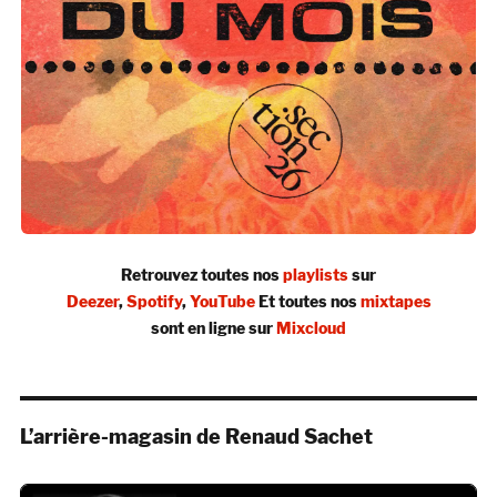
Retrouvez toutes nos
playlists
sur
Deezer
,
Spotify
,
YouTube
Et toutes nos
mixtapes
sont en ligne sur
Mixcloud
L’arrière-magasin de Renaud Sachet