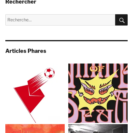
Rechercher
R
Recherche
pour :
Articles Phares