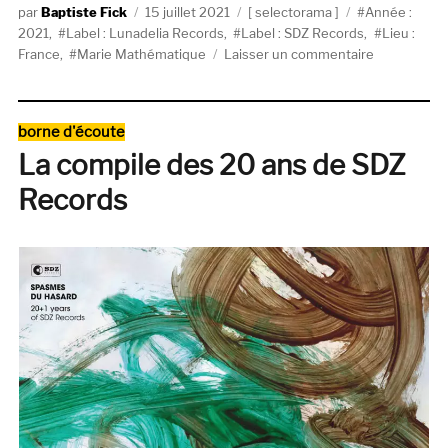
Auteur
Publié
Catégories
Étiquettes
Baptiste Fick
15 juillet 2021
selectorama
Année :
le
2021
,
Label : Lunadelia Records
,
Label : SDZ Records
,
Lieu :
sur
France
,
Marie Mathématique
Laisser un commentaire
Selectoram
:
Marie
Catégories
borne d'écoute
Mathémati
La compile des 20 ans de SDZ
Records