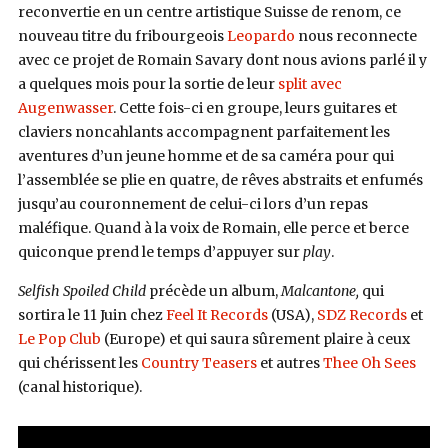
reconvertie en un centre artistique Suisse de renom, ce
nouveau titre du fribourgeois
Leopardo
nous reconnecte
avec ce projet de Romain Savary dont nous avions parlé il y
a quelques mois pour la sortie de leur
split avec
Augenwasser
. Cette fois-ci en groupe, leurs guitares et
claviers noncahlants accompagnent parfaitement les
aventures d’un jeune homme et de sa caméra pour qui
l’assemblée se plie en quatre, de rêves abstraits et enfumés
jusqu’au couronnement de celui-ci lors d’un repas
maléfique. Quand à la voix de Romain, elle perce et berce
quiconque prend le temps d’appuyer sur
play
.
Selfish Spoiled Child
précède un album,
Malcantone,
qui
sortira le 11 Juin chez
Feel It Records
(USA),
SDZ Records
et
Le Pop Club
(Europe) et qui saura sûrement plaire à ceux
qui chérissent les
Country Teasers
et autres
Thee Oh Sees
(canal historique).