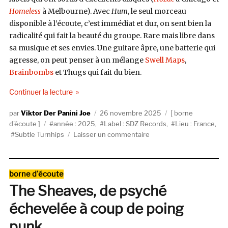
Homeless
à Melbourne). Avec
Hum
, le seul morceau
disponible à l’écoute, c’est immédiat et dur, on sent bien la
radicalité qui fait la beauté du groupe. Rare mais libre dans
sa musique et ses envies. Une guitare âpre, une batterie qui
agresse, on peut penser à un mélange
Swell Maps
,
Brainbombs
et Thugs qui fait du bien.
de « Subtle Turnhips débarque sur SDZ Records 
Continuer la lecture
Auteur
Publié
Catégories
Viktor Der Panini Joe
26 novembre 2025
borne
Étiquettes
le
d'écoute
année : 2025
,
Label : SDZ Records
,
Lieu : France
,
sur
Subtle Turnhips
Laisser un commentaire
Subtle
Turnhips
débarque
Catégories
borne d'écoute
sur
The Sheaves, de psyché
SDZ
Records
échevelée à coup de poing
punk