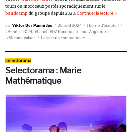
tours ou morceaux postés sporadiquement sur le
de « Les F
bandcamp
du groupe depuis 2020.
Continuer la lecture
Auteur
Publié
Catégories
Étiq
Viktor Der Panini Joe
25 avril 2024
borne d'écoute
le
Année : 2024
,
Label : SDZ Records
,
Lieu : Angleterre
,
sur
Silicone Values
Laisser un commentaire
Les
Fulgurances
de
Catégories
selectorama
Silicone
Selectorama : Marie
Values
Mathématique