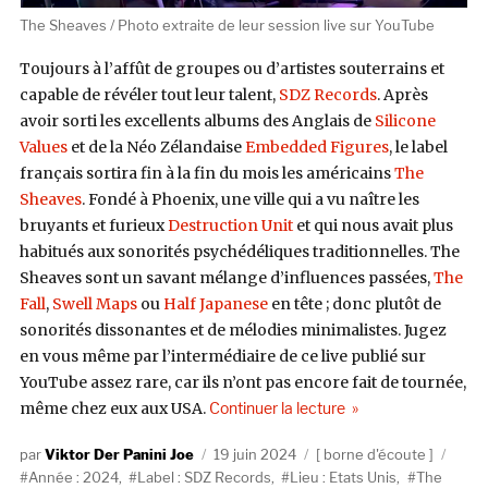
The Sheaves / Photo extraite de leur session live sur YouTube
Toujours à l’affût de groupes ou d’artistes souterrains et
capable de révéler tout leur talent,
SDZ Records
. Après
avoir sorti les excellents albums des Anglais de
Silicone
Values
et de la Néo Zélandaise
Embedded Figures
, le label
français sortira fin à la fin du mois les américains
The
Sheaves
. Fondé à Phoenix, une ville qui a vu naître les
bruyants et furieux
Destruction Unit
et qui nous avait plus
habitués aux sonorités psychédéliques traditionnelles. The
Sheaves sont un savant mélange d’influences passées,
The
Fall
,
Swell Maps
ou
Half Japanese
en tête ; donc plutôt de
sonorités dissonantes et de mélodies minimalistes. Jugez
en vous même par l’intermédiaire de ce live publié sur
YouTube assez rare, car ils n’ont pas encore fait de tournée,
de « The Sheaves, d
même chez eux aux USA.
Continuer la lecture
Auteur
Publié
Catégories
Étiqu
Viktor Der Panini Joe
19 juin 2024
borne d'écoute
le
Année : 2024
,
Label : SDZ Records
,
Lieu : Etats Unis
,
The