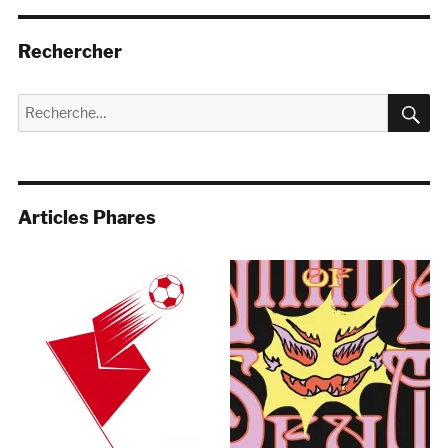
Rechercher
R
Recherche
pour :
Articles Phares