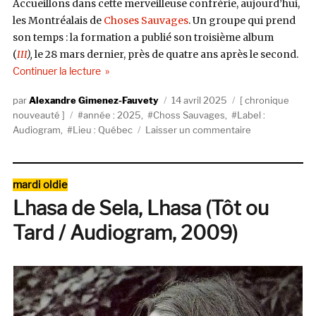
Accueillons dans cette merveilleuse confrérie, aujourd’hui,
les Montréalais de
Choses Sauvages
. Un groupe qui prend
son temps : la formation a publié son troisième album
(
III
),
le 28 mars dernier, près de quatre ans après le second.
de « Choses Sauvages, III (Audiogram) »
Continuer la lecture
Auteur
Publié
Catégories
Alexandre Gimenez-Fauvety
14 avril 2025
chronique
Étiquettes
le
nouveauté
année : 2025
,
Choss Sauvages
,
Label :
sur
Audiogram
,
Lieu : Québec
Laisser un commentaire
Choses
Sauvages,
III
Catégories
mardi oldie
(Audiogram)
Lhasa de Sela, Lhasa (Tôt ou
Tard / Audiogram, 2009)