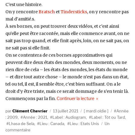
C’est une histoire.
On y rencontre
Bratsch
et
Tindersticks
, on y rencontre pas
mal d’amitié.s.
À ses bornes, on peut trouver deux vidéos, et c’est ainsi
qu’elle peut être racontée, mais elle commence avant, on ne
sait pas trop quand, et elle finit après, loin, on ne sait pas, on
ne sait pas si elle finit.
On se contentera de ces bornes approximatives qui
peuvent dire deux états des mondes, deux moments, ou ne
rien dire de cela – les états des mondes, les états du monde
– et dire tout autre chose – le monde n’est pas dans un état,
tel ou tel, il est, il semble être, c’est bien suffisant. On a le
droit d’y être triste, mais ce serait dommage de s’en tenir là.
de « Lhasa de Sela, L
Commençons par la fin.
Continuer la lecture
Auteur
Publié
Catégories
Étiquettes
Clément Chevrier
13 juillet 2021
mardi oldie
Année
le
: 2009
,
Année : 2021
,
Label : Audiogram
,
Label : Tôt ou Tard
,
Lhasa de Sela
,
Lieu : Canada
,
Lieu : Etats Unis
Un
sur
commentaire