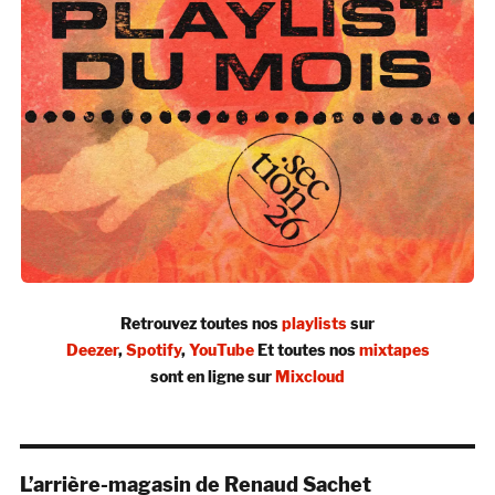
Retrouvez toutes nos
playlists
sur
Deezer
,
Spotify
,
YouTube
Et toutes nos
mixtapes
sont en ligne sur
Mixcloud
L’arrière-magasin de Renaud Sachet