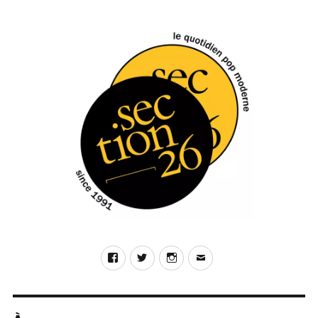
Lhasa
de
Sela,
Lhasa
(Tôt
ou
Tard
/
Audiogram,
2009)
Facebook
Twitter
Instagram
E-
mail