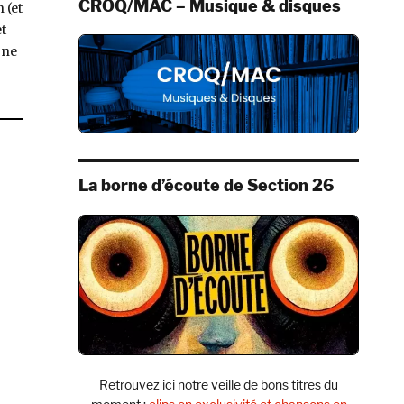
CROQ/MAC – Musique & disques
n (et
t
 ne
eal (Italians Do It Better, 2009) »
La borne d’écoute de Section 26
Retrouvez ici notre veille de bons titres du