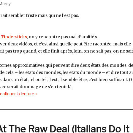
 Morey
rait sembler triste mais qui ne l’est pas.
t
Tindersticks
, on y rencontre pas mal d’amitié.s.
er deux vidéos, et c’est ainsi qu’elle peut être racontée, mais elle
pas trop quand, et elle finit après, loin, on ne sait pas, on ne sait
ornes approximatives qui peuvent dire deux états des mondes, d
e cela – les états des mondes, les états du monde – et dire tout a
ans un état, tel ou tel, il est, il semble être, c’est bien suffisant. O
is ce serait dommage de s’en tenir là.
de « Lhasa de Sela, Lhasa (Tôt ou Tard / Audiogram, 
ontinuer la lecture
t The Raw Deal (Italians Do It