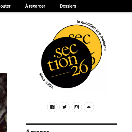
outer
À regarder
Dossiers
Facebook
Twitter
Instagram
E-
mail