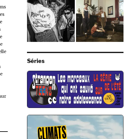
ums
hes
e
a
e
je
lle
Séries
m
le
sur
rland) »