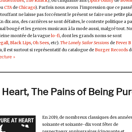
Undertones
,
The Knack
), ou cinquante ans (
Space Oddity
de
Bowi
ou
CTA
de
Chicago
). Parfois nous avons l’impression que ce passé
touffant ne laisse pas forcément le présent se faire une petite pla
n dix ans, des carrières se sont défaites, le contexte politique a p
al bougé et les genres musicaux à la mode aussi, malgré tout. N
pleine montée de la vague
lo-fi
, dont les grands noms se sont
gall
,
Black Lips
,
Oh Sees
, etc).
The Lonely Sailor Sessions
de
Fever B
, il est surtout si représentatif du catalogue de
Burger Records
d
de « Fever B, The Lonely Sailor Sessions (Burger Records) »
lecture
 Heart, The Pains of Being Pu
En 2019, de nombreux classiques des année
soixante et soixante-dix vont fêter de
respectueux anniversaires (cinquante et