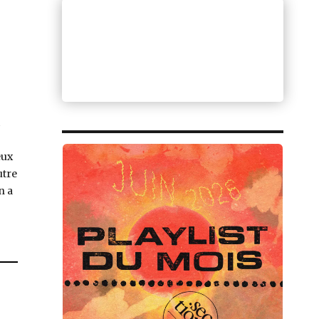
eux
utre
n a
2009) »