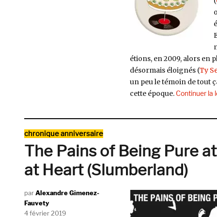
(
é
E
m
étions, en 2009, alors en 
désormais éloignés (
Ty Se
un peu le témoin de tout ça
cette époque.
Continuer la 
Catégories
chronique anniversaire
The Pains of Being Pure at
at Heart (Slumberland)
Auteur
Alexandre Gimenez-
Fauvety
Publié
4 février 2019