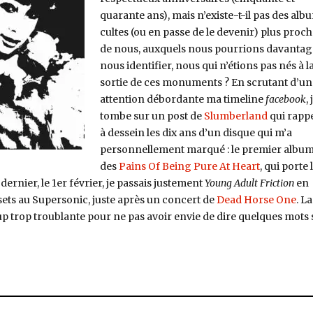
quarante ans), mais n’existe-t-il pas des alb
cultes (ou en passe de le devenir) plus proc
de nous, auxquels nous pourrions davantag
nous identifier, nous qui n’étions pas nés à l
sortie de ces monuments ? En scrutant d’un
attention débordante ma timeline
facebook
, 
tombe sur un post de
Slumberland
qui rappe
à dessein les dix ans d’un disque qui m’a
personnellement marqué : le premier albu
des
Pains Of Being Pure At Heart
, qui porte 
rnier, le 1er février, je passais justement
Young Adult Friction
en
sets au Supersonic, juste après un concert de
Dead Horse One
. La
p trop troublante pour ne pas avoir envie de dire quelques mots 
 Pains of Being Pure at Heart, The Pains of Being Pure at Heart (Slumbe