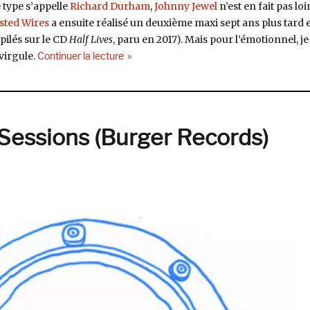
e type s’appelle
Richard Durham
,
Johnny Jewel
n’est en fait pas loi
sted Wires
a ensuite réalisé un deuxième maxi sept ans plus tard e
pilés sur le CD
Half Lives
, paru en 2017). Mais pour l’émotionnel, je
de « Twisted Wires, One Night At The Raw D
virgule.
Continuer la lecture
 Sessions (Burger Records)