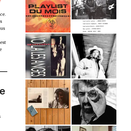
e
ce.
as
ous
est
e
re
s