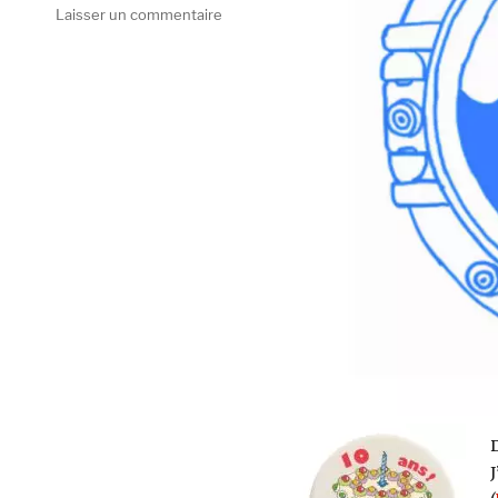
sur
Laisser un commentaire
Fever
B,
The
Lonely
Sailor
Sessions
(Burger
Records)
D
J