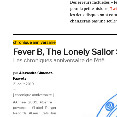
Des erreurs factuelles – l
Do
pour la petite histoire,
Twi
It
les deux disques sont com
Better,
2009)
changerais pas une seule 
Catégories
chronique anniversaire
Fever B, The Lonely Sailor
Les chroniques anniversaire de l’été
Auteur
Alexandre Gimenez-
Fauvety
Publié
21 août 2019
le
Catégories
chronique anniversaire
Étiquettes
Année : 2009
,
Genre :
powerpop
,
Label : Burger
Records
,
Lieu : Etats Unis