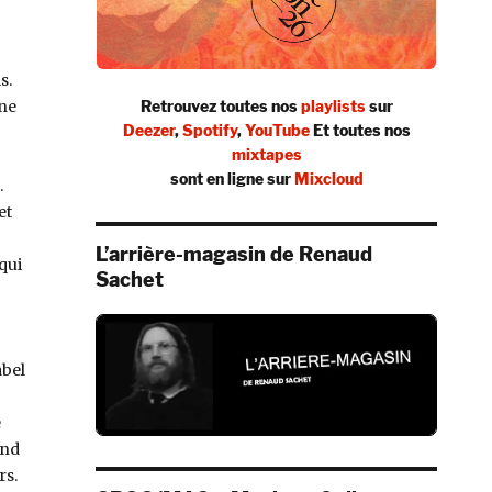
s.
une
Retrouvez toutes nos
playlists
sur
Deezer
,
Spotify
,
YouTube
Et toutes nos
mixtapes
sont en ligne sur
Mixcloud
.
et
L’arrière-magasin de Renaud
qui
Sachet
abel
e
and
rs.