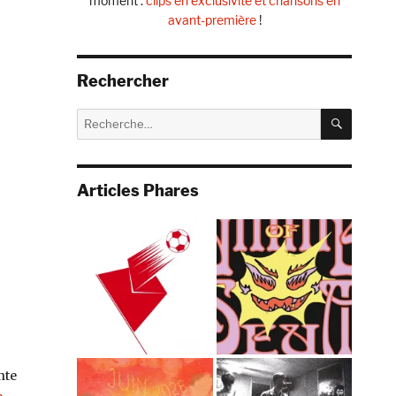
moment :
clips en exclusivité et chansons en
avant-première
!
Rechercher
RECHE
Recherche
pour :
Articles Phares
nte