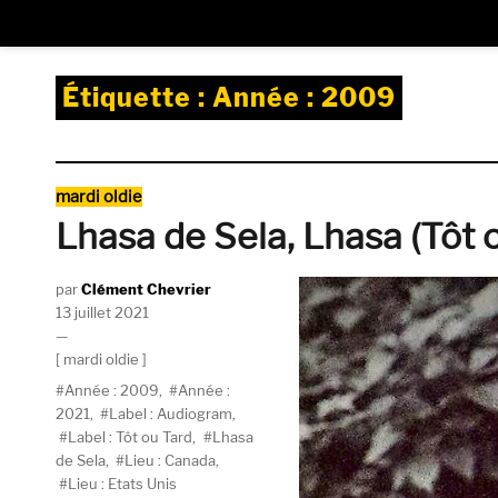
Étiquette :
Année : 2009
Catégories
mardi oldie
Lhasa de Sela, Lhasa (Tôt 
Auteur
Clément Chevrier
Publié
13 juillet 2021
le
Catégories
mardi oldie
Étiquettes
Année : 2009
,
Année :
2021
,
Label : Audiogram
,
Label : Tôt ou Tard
,
Lhasa
de Sela
,
Lieu : Canada
,
Lieu : Etats Unis