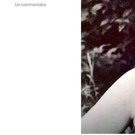
sur
Un commentaire
Lhasa
de
Sela,
Lhasa
(Tôt
ou
Tard
/
Audiogram,
2009)