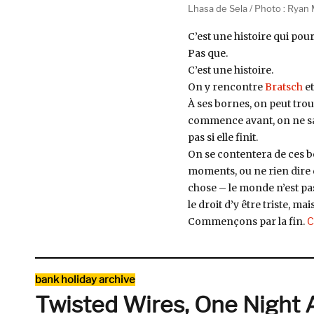
Lhasa de Sela / Photo : Ryan
C’est une histoire qui pour
Pas que.
C’est une histoire.
On y rencontre
Bratsch
e
À ses bornes, on peut trouv
commence avant, on ne sait 
pas si elle finit.
On se contentera de ces b
moments, ou ne rien dire d
chose – le monde n’est pas d
le droit d’y être triste, ma
Commençons par la fin.
C
Catégories
bank holiday archive
Twisted Wires, One Night A