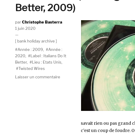
Better, 2009)
Auteur
Christophe Basterra
Publié
1 juin 2020
le
Catégories
bank holiday archive
Étiquettes
Année : 2009
,
Année :
2020
,
Label : Italians Do It
Better
,
Lieu : Etats Unis
,
Twisted Wires
sur
Laisser un commentaire
Twisted
Wires,
One
Night
At
The
Raw
savait rien ou pas grand ch
Deal
c’est un coup de foudre. On
(Italians