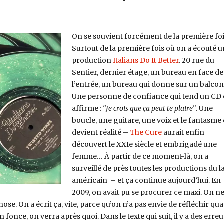
On se souvient forcément de la première foi
Surtout de la première fois où on a écouté 
production
Italians Do It Better
. 20 rue du
Sentier, dernier étage, un bureau en face de
l’entrée, un bureau qui donne sur un balcon
Une personne de confiance qui tend un CD 
affirme :
“Je crois que ça peut te plaire”
. Une
boucle, une guitare, une voix et le fantasme 
devient réalité –
The Cure
aurait enfin
découvert le XXIe siècle et embrigadé une
femme… À partir de ce moment-là, on a
surveillé de près toutes les productions du l
américain – et ça continue aujourd’hui. En
2009, on avait pu se procurer ce maxi. On n
ose. On a écrit ça, vite, parce qu’on n’a pas envie de réfléchir qu
 fonce, on verra après quoi. Dans le texte qui suit, il y a des erreu