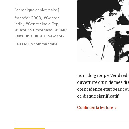
le
Catégories
chronique anniversaire
Étiquettes
Année : 2009
,
Genre :
indie
,
Genre : Indie Pop
,
Label : Slumberland
,
Lieu :
Etats Unis
,
Lieu : New York
sur
Laisser un commentaire
The
Pains
of
Being
Pure
nom du groupe. Vendredi de
at
ouverture d’un de mes dj 
Heart,
coïncidence était beaucou
The
ce disque significatif.
Pains
of
de « The
Continuer la lecture
Being
Pure
at
Heart