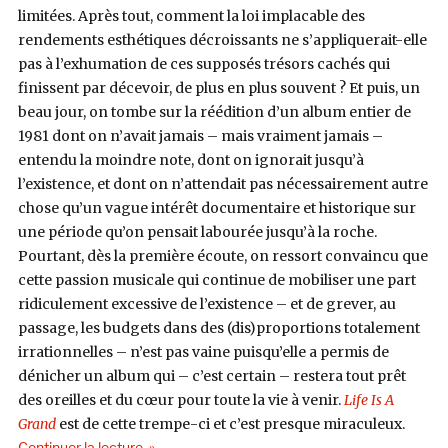
limitées. Après tout, comment la loi implacable des
rendements esthétiques décroissants ne s’appliquerait-elle
pas à l’exhumation de ces supposés trésors cachés qui
finissent par décevoir, de plus en plus souvent ? Et puis, un
beau jour, on tombe sur la réédition d’un album entier de
1981 dont on n’avait jamais – mais vraiment jamais –
entendu la moindre note, dont on ignorait jusqu’à
l’existence, et dont on n’attendait pas nécessairement autre
chose qu’un vague intérêt documentaire et historique sur
une période qu’on pensait labourée jusqu’à la roche.
Pourtant, dès la première écoute, on ressort convaincu que
cette passion musicale qui continue de mobiliser une part
ridiculement excessive de l’existence – et de grever, au
passage, les budgets dans des (dis)proportions totalement
irrationnelles – n’est pas vaine puisqu’elle a permis de
dénicher un album qui – c’est certain – restera tout prêt
des oreilles et du cœur pour toute la vie à venir.
Life Is A
Grand
est de cette trempe-ci et c’est presque miraculeux.
de « Henry Badowski, Life Is A Grand (A&M, 1981 
Continuer la lecture