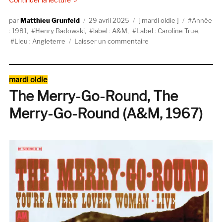
Auteur
Publié
Catégories
Étiquettes
Matthieu Grunfeld
29 avril 2025
mardi oldie
Année
le
: 1981
,
Henry Badowski
,
label : A&M
,
Label : Caroline True
,
sur
Lieu : Angleterre
Laisser un commentaire
Henry
Badowski,
Life
Catégories
mardi oldie
Is
The Merry-Go-Round, The
A
Grand
Merry-Go-Round (A&M, 1967)
(A&M,
1981
–
rééd.
Caroline
True)