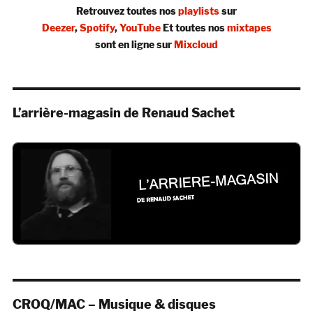
Retrouvez toutes nos
playlists
sur
Deezer
,
Spotify
,
YouTube
Et toutes nos
mixtapes
sont en ligne sur
Mixcloud
L’arrière-magasin de Renaud Sachet
CROQ/MAC – Musique & disques