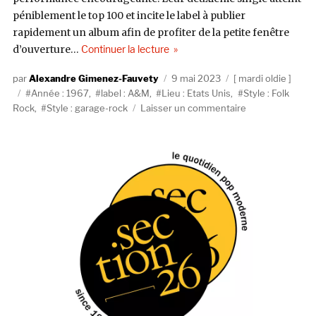
péniblement le top 100 et incite le label à publier
rapidement un album afin de profiter de la petite fenêtre
de « The Merry-Go-Round, The 
d’ouverture…
Continuer la lecture
Auteur
Publié
Catégories
Alexandre Gimenez-Fauvety
9 mai 2023
mardi oldie
Étiquettes
le
Année : 1967
,
label : A&M
,
Lieu : Etats Unis
,
Style : Folk
sur
Rock
,
Style : garage-rock
Laisser un commentaire
The
Merry-
Go-
Round,
The
Merry-
Go-
Round
(A&M,
1967)