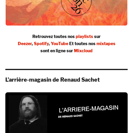
Retrouvez toutes nos
playlists
sur
Deezer
,
Spotify
,
YouTube
Et toutes nos
mixtapes
sont en ligne sur
Mixcloud
L’arrière-magasin de Renaud Sachet