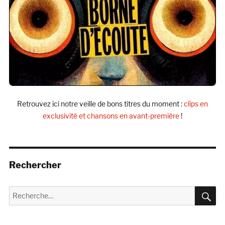
Retrouvez ici notre veille de bons titres du moment :
clips en
exclusivité et chansons en avant-première
!
Rechercher
R
Recherche
pour :