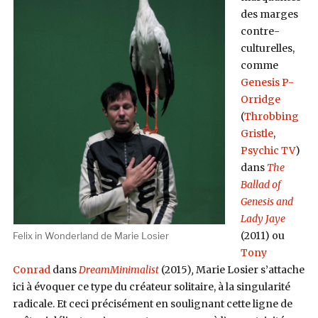
des marges
contre-
culturelles,
comme
Genesis P-
Orridge
(
Throbbing
Gristle
,
Psychic TV
)
dans
The
Ballad of
Genesis and
Lady Jaye
(2011) ou
Felix in Wonderland de Marie Losier
Tony
Conrad
dans
DreamMinimalist
(2015)
,
Marie Losier s’attache
ici à évoquer ce type du créateur solitaire, à la singularité
radicale. Et ceci précisément en soulignant cette ligne de