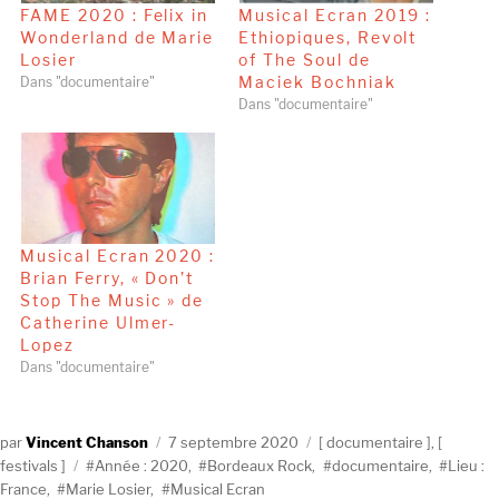
FAME 2020 : Felix in
Musical Ecran 2019 :
Wonderland de Marie
Ethiopiques, Revolt
Losier
of The Soul de
Maciek Bochniak
Dans "documentaire"
Dans "documentaire"
Musical Ecran 2020 :
Brian Ferry, « Don’t
Stop The Music » de
Catherine Ulmer-
Lopez
Dans "documentaire"
Auteur
Publié
Catégories
Vincent Chanson
7 septembre 2020
documentaire
,
Étiquettes
le
festivals
Année : 2020
,
Bordeaux Rock
,
documentaire
,
Lieu :
France
,
Marie Losier
,
Musical Ecran