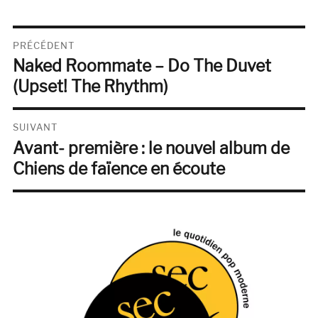
Navigation
PRÉCÉDENT
Naked Roommate – Do The Duvet
de
Publication
précédente :
(Upset! The Rhythm)
l’article
SUIVANT
Avant- première : le nouvel album de
Publication
suivante :
Chiens de faïence en écoute