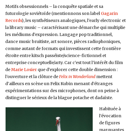
Motifs obsessionnels – la conquête spatiale et sa
futurologie soviétoïde (mentionnons son label
Gagarin
Records
), les synthétiseurs analogiques, l’early electronic et
la library music – caractérisant une démarche qui multiplie
les médiums d’expression. Langage pop traditionnel,
dance music bruitiste, art sonore, pièces radiophoniques,
comme autant de formats qui investissent cette frontière
étroite entre kitsch passéiste/science-fictionnel et
entreprise conceptuelle/arty. Car c’est tout l’intérêt du film
de
Marie Losier
que d’explorer cette double dimension :
l’ouverture et la clôture de
Felix in Wonderland
mettent
d’ailleurs en scène un Felix Kubin menant d’étranges
expérimentations sur des microphones, dont on peine à
distinguer le sérieux de la blague potache et dadaïste.
Habituée à
l’évocation
de figures
marquantes