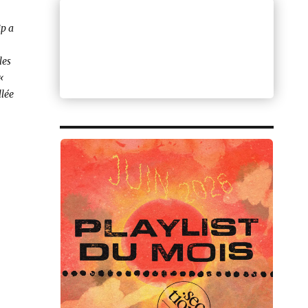
ip a
les
«
llée