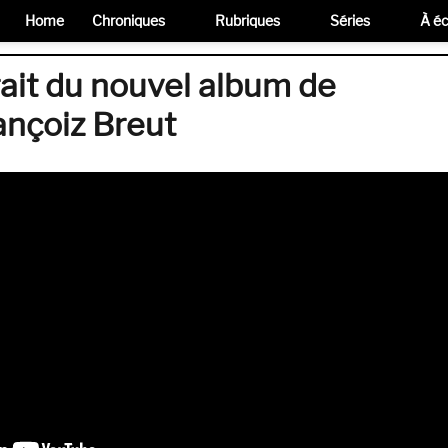
Home
Chroniques
Rubriques
Séries
À éc
trait du nouvel album de
ançoiz Breut