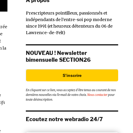
À propos
Prescripteurs pointilleux, passionnés et
indépendants de l’entre-soi pop moderne
since 1991 (et heureux détenteurs du 06 de
trée
Lawrence-de-Felt)
de
t
 la
NOUVEAU ! Newsletter
bimensuelle SECTION26
S’inscrire
En cliquant sur ce lien, vous acceptez d’être tenus au courant de nos
e
dernières nouvelles via l’e-mail de votre choix.
Nous contacter
pour
toute désinscription.
ifs
Ecoutez notre webradio 24/7
e