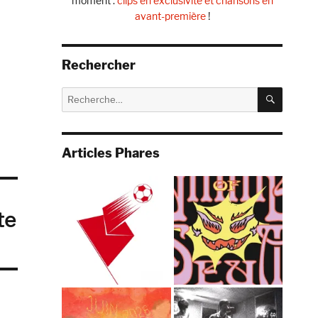
moment :
clips en exclusivité et chansons en
avant-première
!
Rechercher
RECHE
Recherche
pour :
Articles Phares
te