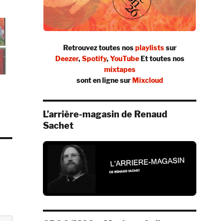
Retrouvez toutes nos
playlists
sur
Deezer
,
Spotify
,
YouTube
Et toutes nos
mixtapes
sont en ligne sur
Mixcloud
L’arrière-magasin de Renaud
Sachet