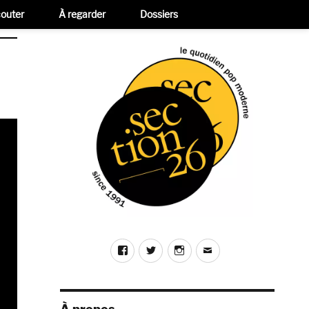
outer
À regarder
Dossiers
Facebook
Twitter
Instagram
E-
mail