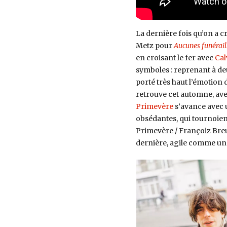
La dernière fois qu’on a c
Metz pour
Aucunes funéraill
en croisant le fer avec
Cal
symboles : reprenant à deu
porté très haut l’émotion
retrouve cet automne, ave
Primevère
s’avance avec u
obsédantes, qui tournoient
Primevère / Françoiz Breu
dernière, agile comme une 