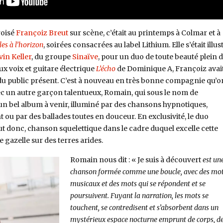
roisé
Françoiz Breut
sur scène, c’était au printemps à Colmar et à
es à l’horizon
, soirées consacrées au label Lithium. Elle s’était illus
vin Keller
, du groupe
Sinaïve
, pour un duo de toute beauté plein 
x voix et guitare électrique
L’écho
de Dominique A, Françoiz avai
 du public présent. C’est à nouveau en très bonne compagnie qu’on
c un autre garçon talentueux, Romain, qui sous le nom de
n bel album à venir, illuminé par des chansons hypnotiques,
 ou par des ballades toutes en douceur. En exclusivité, le duo
t donc, chanson squelettique dans le cadre duquel excelle cette
gazelle sur des terres arides.
Romain nous dit : « Je suis à découvert
est un
chanson formée comme une boucle, avec des mot
musicaux et des mots qui se répondent et se
poursuivent. Fuyant la narration, les mots se
touchent, se contredisent et s’absorbent dans un
mystérieux espace nocturne emprunt de corps, d