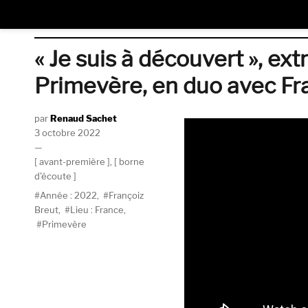
« Je suis à découvert », ex
Primevère, en duo avec Fr
Auteur
Renaud Sachet
Publié
3 octobre 2022
le
Catégories
avant-première
,
borne
d'écoute
Étiquettes
Année : 2022
,
Françoiz
Breut
,
Lieu : France
,
Primevère