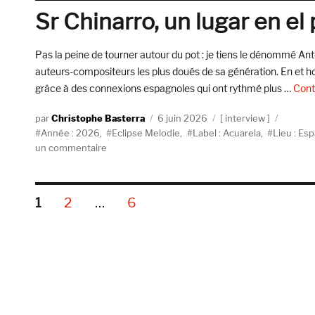
Pascal
Sr Chinarro, un lugar en el
Bertin
Pas la peine de tourner autour du pot : je tiens le dénommé An
auteurs-compositeurs les plus doués de sa génération. En et h
grâce à des connexions espagnoles qui ont rythmé plus …
Cont
Auteur
Publié
Catégories
Christophe Basterra
6 juin 2026
interview
Étiquettes
le
Année : 2026
,
Eclipse Melodie
,
Label : Acuarela
,
Lieu : Es
sur
un commentaire
Sr
Chinarro,
un
Pagination
PAGE
PAGE
PAGE
1
2
…
6
lugar
en
des
el
pasado
publications