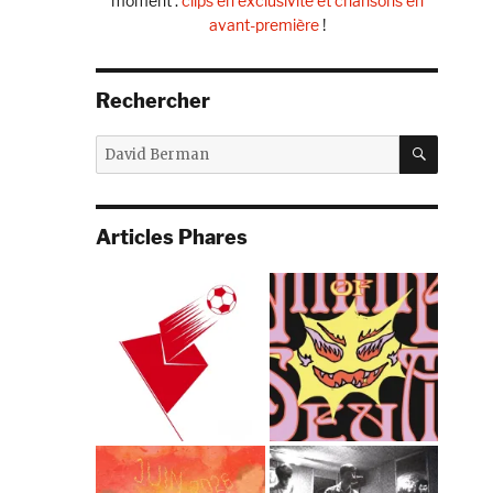
moment :
clips en exclusivité et chansons en
avant-première
!
Rechercher
RECHE
Recherche
pour :
Articles Phares