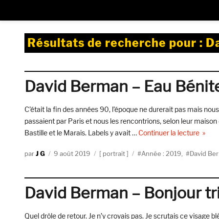
Résultats de recherche pour :
D
David Berman – Eau Bénit
C’était la fin des années 90, l’époque ne durerait pas mais nous
passaient par Paris et nous les rencontrions, selon leur maison d
de « D
Bastille et le Marais. Labels y avait …
Continuer la lecture
Auteur
Publié
Catégories
Étiquettes
J G
9 août 2019
portrait
Année : 2019
,
David Be
le
David Berman – Bonjour tr
Quel drôle de retour. Je n’y croyais pas. Je scrutais ce visage