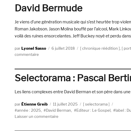
&
David Bermude
Cassie
Berman,
François
Je viens d’une génération musicale qui s’est heurtée trop viole
Truffaut
Roman Jakobson. Jason Molina bouffé par l’alcool, Mark Linkou
voilà des ruines ensorcelantes. Jeff Buckey noyé et perdu dans
Auteur
Publié
Catégories
Lyonel Sasso
6 juillet 2018
chronique réédition
,
port
sur
le
commentaire
David
Bermude
Selectorama : Pascal Berti
Les liens complexes entre David Berman et son père dans une 
Auteur
Publié
Catégories
Étienne Greib
11 juillet 2025
selectorama
Étiquettes
le
année : 2025
,
David Berman
,
Editeur : Le Gospel
,
label : D
sur
Laisser un commentaire
Selectorama
: