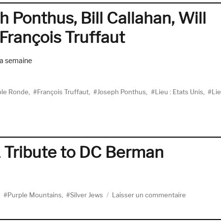
 Ponthus, Bill Callahan, Will
rançois Truffaut
 la semaine
able Ronde
,
François Truffaut
,
Joseph Ponthus
,
Lieu : Etats Unis
,
Lie
A Tribute to DC Berman
sur
,
Purple Mountains
,
Silver Jews
Laisser un commentaire
Approachi
Perfection