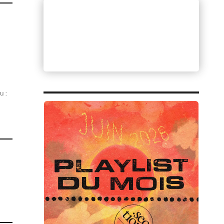
u :
ng