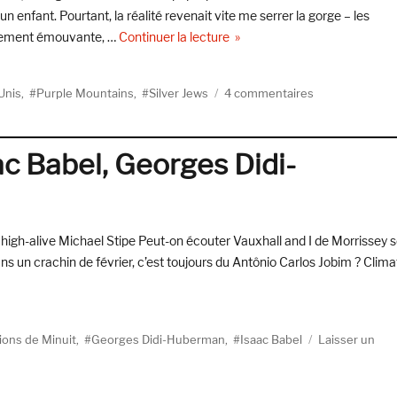
un enfant. Pourtant, la réalité revenait vite me serrer la gorge – les
de « David Berman – Bonjour t
iblement émouvante, …
Continuer la lecture
sur
 Unis
,
Purple Mountains
,
Silver Jews
4 commentaires
David
Berman
–
ac Babel, Georges Didi-
Bonjour
tristesse
 high-alive Michael Stipe Peut-on écouter Vauxhall and I de Morrissey 
ans un crachin de février, c’est toujours du Antônio Carlos Jobim ? Clima
mats #9 : Destroyer, Isaac Babel, Georges Didi-Huberman »
tions de Minuit
,
Georges Didi-Huberman
,
Isaac Babel
Laisser un