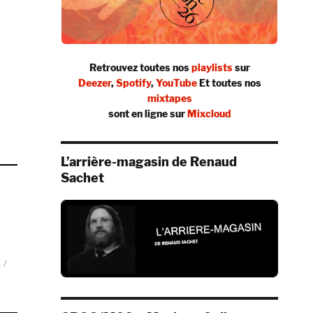
Retrouvez toutes nos
playlists
sur
–
Deezer
,
Spotify
,
YouTube
Et toutes nos
mixtapes
sont en ligne sur
Mixcloud
L’arrière-magasin de Renaud
Sachet