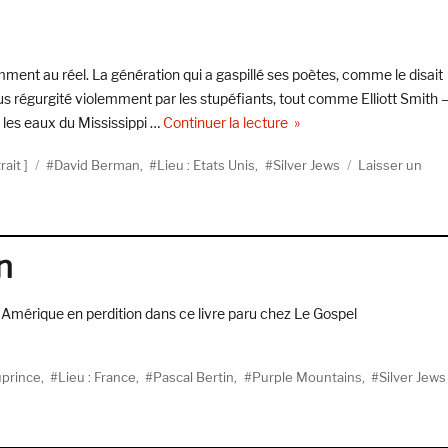
:
A
Tribute
to
mment au réel. La génération qui a gaspillé ses poètes, comme le disait
DC
s régurgité violemment par les stupéfiants, tout comme Elliott Smith 
Berman
de « David Bermude »
 les eaux du Mississippi …
Continuer la lecture
Étiquettes
rait
David Berman
,
Lieu : Etats Unis
,
Silver Jews
Laisser un
n
Amérique en perdition dans ce livre paru chez Le Gospel
uprince
,
Lieu : France
,
Pascal Bertin
,
Purple Mountains
,
Silver Jews