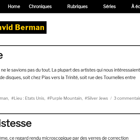
Home
Chroniques
Rubriques
Séries
À éc
avid Berman
e
 ne le savions pas du tout. La plupart des artistes qui nous intéressaient
e disques, soit chez Pias vers la Trinité, soit rue des Tournelles entre
avid Berman – Eau Bénite »
rman
,
Lieu : Etats Unis
,
Purple Mountain
,
Silver Jews
3 commentai
istesse
 blême, ce regard rendu microscopique par des verres de correction