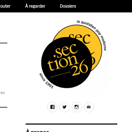
outer
À regarder
Dossiers
sur
res
David
Berman
Facebook
Twitter
Instagram
E-
–
mail
Eau
Bénite