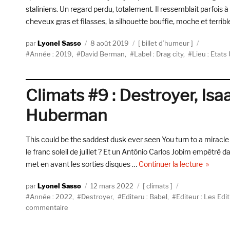
staliniens. Un regard perdu, totalement. Il ressemblait parfois à 
cheveux gras et filasses, la silhouette bouffie, moche et terr
Auteur
Publié
Catégories
Lyonel Sasso
8 août 2019
billet d’humeur
Étiquettes
le
Année : 2019
,
David Berman
,
Label : Drag city
,
Lieu : Etats
Climats #9 : Destroyer, Isa
Huberman
This could be the saddest dusk ever seen You turn to a miracle
le franc soleil de juillet ? Et un Antônio Carlos Jobim empêtré d
de « Cli
met en avant les sorties disques …
Continuer la lecture
Auteur
Publié
Catégories
Lyonel Sasso
12 mars 2022
climats
Étiquettes
le
Année : 2022
,
Destroyer
,
Editeru : Babel
,
Editeur : Les Edi
sur
commentaire
Climats
#9