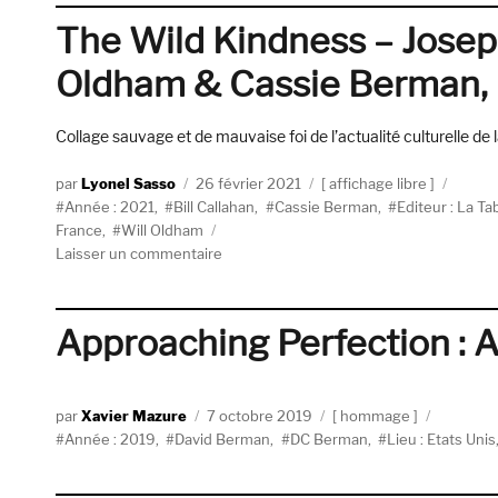
:
The Wild Kindness – Joseph
Destroyer,
Isaac
Oldham & Cassie Berman, F
Babel,
Georges
Collage sauvage et de mauvaise foi de l’actualité culturelle de
Didi-
Huberman
Auteur
Publié
Catégories
Lyonel Sasso
26 février 2021
affichage libre
Étiquettes
le
Année : 2021
,
Bill Callahan
,
Cassie Berman
,
Editeur : La T
France
,
Will Oldham
sur
Laisser un commentaire
The
Wild
Kindness
Approaching Perfection : 
–
Joseph
Ponthus,
Auteur
Publié
Catégories
Xavier Mazure
7 octobre 2019
Bill
hommage
Étiquettes
le
Année : 2019
,
David Berman
Callahan,
,
DC Berman
,
Lieu : Etats Unis
Will
Oldham