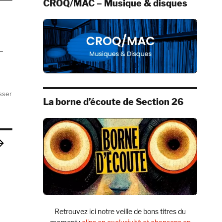
CROQ/MAC – Musique & disques
 –
sser
La borne d’écoute de Section 26
GE
IV
T
Retrouvez ici notre veille de bons titres du