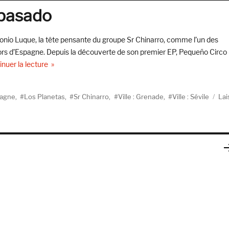
 pasado
tonio Luque, la tête pensante du groupe Sr Chinarro, comme l’un des
ors d’Espagne. Depuis la découverte de son premier EP, Pequeño Circo
de « Sr Chinarro, un lugar en el pasado »
inuer la lecture
pagne
,
Los Planetas
,
Sr Chinarro
,
Ville : Grenade
,
Ville : Sévile
Lai
PA
SU
AN
E