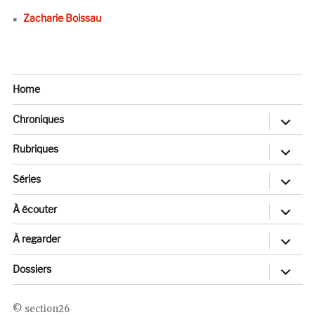
Zacharie Boissau
Home
ouvrir
Chroniques
le
sous-
menu
ouvrir
Rubriques
le
sous-
menu
ouvrir
Séries
le
sous-
menu
ouvrir
À écouter
le
sous-
menu
ouvrir
À regarder
le
sous-
menu
ouvrir
Dossiers
le
sous-
menu
section26