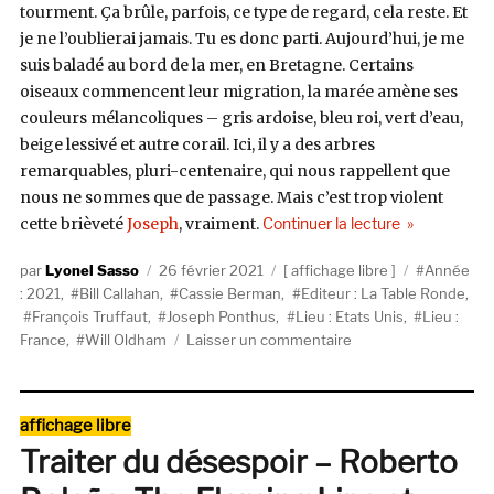
tourment. Ça brûle, parfois, ce type de regard, cela reste. Et
je ne l’oublierai jamais. Tu es donc parti. Aujourd’hui, je me
suis baladé au bord de la mer, en Bretagne. Certains
oiseaux commencent leur migration, la marée amène ses
couleurs mélancoliques – gris ardoise, bleu roi, vert d’eau,
beige lessivé et autre corail. Ici, il y a des arbres
remarquables, pluri-centenaire, qui nous rappellent que
nous ne sommes que de passage. Mais c’est trop violent
de « The Wild
cette brièveté
Joseph
, vraiment.
Continuer la lecture
Auteur
Publié
Catégories
Étiquettes
Lyonel Sasso
26 février 2021
affichage libre
Année
le
: 2021
,
Bill Callahan
,
Cassie Berman
,
Editeur : La Table Ronde
,
François Truffaut
,
Joseph Ponthus
,
Lieu : Etats Unis
,
Lieu :
sur
France
,
Will Oldham
Laisser un commentaire
The
Wild
Kindness
Catégories
affichage libre
–
Traiter du désespoir – Roberto
Joseph
Ponthus,