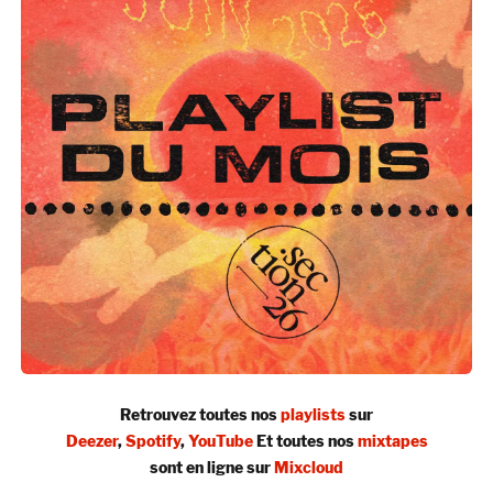
Retrouvez toutes nos
playlists
sur
Deezer
,
Spotify
,
YouTube
Et toutes nos
mixtapes
sont en ligne sur
Mixcloud