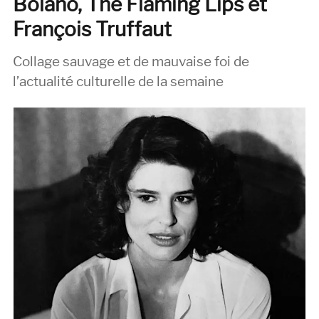
Bolaño, The Flaming Lips et
Bill
Callahan,
François Truffaut
Will
Oldham
Collage sauvage et de mauvaise foi de
&
l’actualité culturelle de la semaine
Cassie
Berman,
François
Truffaut