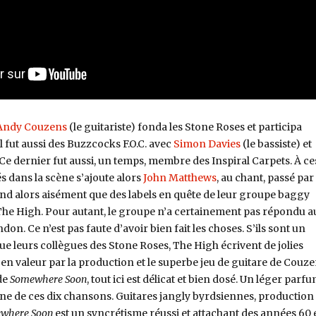
Andy Couzens
(le guitariste) fonda les Stone Roses et participa
 fut aussi des Buzzcocks F.O.C. avec
Simon Davies
(le bassiste) et
 Ce dernier fut aussi, un temps, membre des Inspiral Carpets. À ce
és dans la scène s’ajoute alors
John Matthews
, au chant, passé par
d alors aisément que des labels en quête de leur groupe baggy
r The High. Pour autant, le groupe n’a certainement pas répondu a
on. Ce n’est pas faute d’avoir bien fait les choses. S’ils sont un
e leurs collègues des Stone Roses, The High écrivent de jolies
en valeur par la production et le superbe jeu de guitare de Couze
de
Somewhere Soon
, tout ici est délicat et bien dosé. Un léger parf
ne de ces dix chansons. Guitares jangly byrdsiennes, production
where Soon
est un syncrétisme réussi et attachant des années 60 