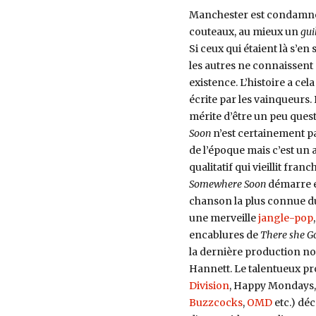
Manchester est condamné 
couteaux, au mieux un
gui
Si ceux qui étaient là s’e
les autres ne connaissent
existence. L’histoire a cela
écrite par les vainqueurs. 
mérite d’être un peu ques
Soon
n’est certainement p
de l’époque mais c’est un 
qualitatif qui vieillit fran
Somewhere Soon
démarre e
chanson la plus connue d
une merveille
jangle-pop
encablures de
There she G
la dernière production no
Hannett. Le talentueux pr
Division
, Happy Mondays
Buzzcocks
,
OMD
etc.) dé