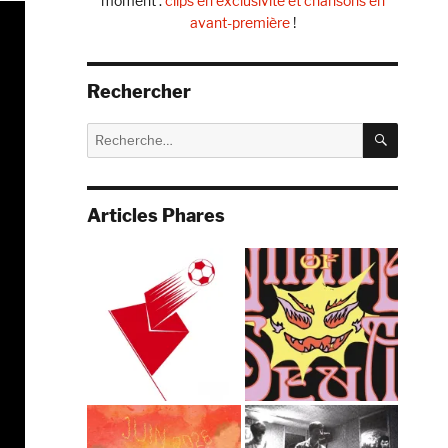
moment :
clips en exclusivité et chansons en
avant-première
!
Rechercher
RECHE
Recherche
pour :
Articles Phares