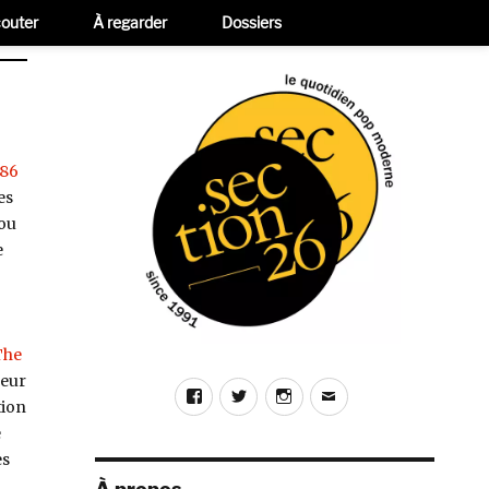
outer
À regarder
Dossiers
86
es
ou
e
The
leur
Facebook
Twitter
Instagram
E-
tion
mail
e
es