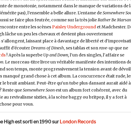
 pointe de monotonie, notamment dans le manque de variations de l
émérite pas), l’ensemble a belle allure. L’entame de
Somewhere So
ussi se faire plus feutrée, comme sur la très jolie
Rather Be Marsa
encontre entre les scènes
Paisley Underground
et Madchester. 
gh lâche un peu les chevaux et devient plus ouvertement
s’allongent, laissant place à davantage de liberté et d’improvisat
 suffit d’écouter
Dreams of Dinesh
, ses tablas et son
rave-up
que ne
rds
! Après la superbe
Up and Down,
l’un des singles, l’affaire se
on
. Le morceau-titre livre un véritable manifeste des intentions d
nd son temps, monte progressivement la tension avant de dévoil
 pas manqué grand chose à cet album. La concurrence était rude, le
 le bruit ambiant. Peut-être qu’un tube plus dansant aurait aidé à
t ? Reste que
Somewhere Soon
est un album fort cohérent, avec du
e au revivalisme sixties, à la scène baggy ou britpop, il y a fort à
e chose pour vous.
e High est sorti en 1990 sur
London Records