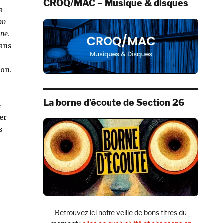
CROQ/MAC – Musique & disques
a
on
nne
.
Dans
ion.
La borne d’écoute de Section 26
e
er
s
Retrouvez ici notre veille de bons titres du