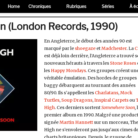
Home
Chroniques
Rubriques
Séries
À éc
n (London Records, 1990)
En Angleterre, le début des années 90 est
marqué par le
shoegaze
et
Madchester
. La
C
est déjà loin derrière, l’Angleterre a trouvé s
nouveaux hérauts à travers les
Stone Roses
les
Happy Mondays
. Ces groupes créent un
véritable émulation. Des hordes de groupes
baggy débarquent au tournant des années
80/90. Ils s’appellent les
Charlatans
,
Mock
Turtles
,
Soup Dragons
,
Inspiral Carpets
ou
High
. Ces derniers sortent
Somewhere Soon
,
premier album en 1990. Malgré une produc
signée
Martin Hannett
sur un morceau, Th
High ne s’envoleront pas jusqu’aux cimes d
charts britanniques. Depuis, le groupe de