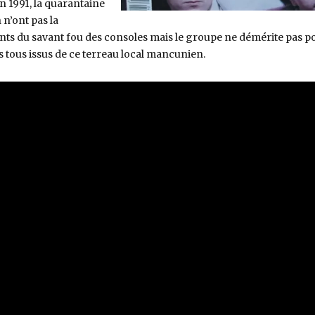
n 1991, la quarantaine
n’ont pas la
ts du savant fou des consoles mais le groupe ne démérite pas p
s tous issus de ce terreau local mancunien.