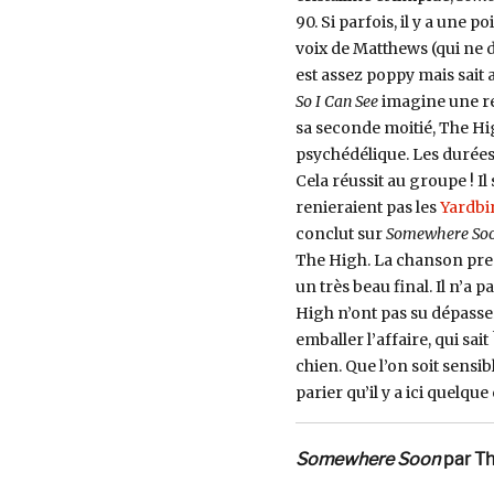
90. Si parfois, il y a une
voix de Matthews (qui ne d
est assez poppy mais sait a
So I Can See
imagine une r
sa seconde moitié, The Hi
psychédélique. Les durées 
Cela réussit au groupe ! Il
renieraient pas les
Yardbi
conclut sur
Somewhere So
The High. La chanson pre
un très beau final. Il n’a
High n’ont pas su dépasser
emballer l’affaire, qui sai
chien. Que l’on soit sensibl
parier qu’il y a ici quelqu
Somewhere Soon
par Th