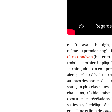
En effet, avant The High,
même au premier single, il
Chris Goodwin
(batterie).
trois lascars bien impliqu
Turning Blue. On compren
aient jeté leur dévolu su
attentes des pontes de Lond
soupçon plus classiques qu
chansons, très bien mises 
C’est une des révélations 
sixties psychédélique éma
cristalline et limpide,
Some