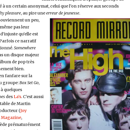
à un certain anonymat, celui que l’on réserve aux seconds
lty pleasure
, au pire une
erreur de jeunesse
.
n souviennent un peu,
 même pas leur
 d’injuste qu’elle est
Parfois ce narratif
tionné.
Somewhere
as un disque majeur
album de pop très
chement bien.
n fanfare sur la
u groupe:
Box Set Go
,
, à quelques
oes
des
La’s
. C’est aussi
table de Martin
oducteur (
Joy
,
Magazine
,
cède prématurément