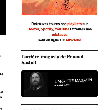
Retrouvez toutes nos
playlists
sur
Deezer
,
Spotify
,
YouTube
Et toutes nos
mixtapes
sont en ligne sur
Mixcloud
s
L’arrière-magasin de Renaud
Sachet
ux
ns.
um
et