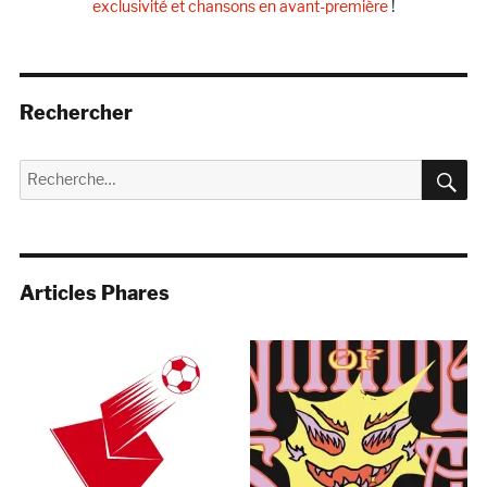
exclusivité et chansons en avant-première
!
Rechercher
R
Recherche
pour :
Articles Phares