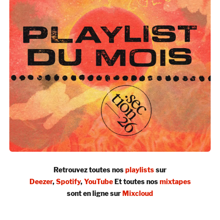
Retrouvez toutes nos
playlists
sur
Deezer
,
Spotify
,
YouTube
Et toutes nos
mixtapes
sont en ligne sur
Mixcloud