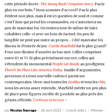
cette période dorée :
The Young Mods’ Forgotten Story
. Pas le
plus en vue hein ? Nous sommes d’accord ! Pas le plus
évident non plus, mais il est ici question de soul et comme
c’est l’âme qui prend les commandes, on s’autorisera un
peu de mauvaise foi. On tentera tout de même de faire
cohabiter celle-ci avec un brin de factuel. Un peu de
tangible ne peut pas nuire au propos… Côté mauvaise foi,
disons-le d’entrée de jeu :
Curtis Mayfield
fut le plus grand !
Pour une dizaine d’années au bas mot. Celles comprises
entre 65 et 75. Et plus précisément encore, celles qui
s’étendent du monumental
People Get Ready
au prodigieux
There’s No Place Like America Today
. Inutile d’argumenter,
personne n’a tenu une telle cadence parmi ses
contemporains. Virez-moi toutes les
Aretha
et tous les
Otis
,
nous les avons assez entendu ; Mayfield mérite un peu plus
de place pour figurer en tête de gondole au plus près des
de « The Impressions, The You
géants officiels.
Continuer la lecture
Auteur
Publié
Catégories
Étiquettes
Nicolas Sauvage
26 avril 2022
mardi oldie
Année :