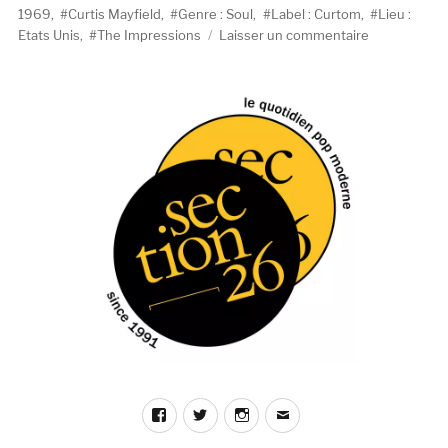
le
1969
,
Curtis Mayfield
,
Genre : Soul
,
Label : Curtom
,
Lieu :
sur
Etats Unis
,
The Impressions
Laisser un commentaire
The
Impressions
The
Young
Mods’
Forgotten
Story
(Curtom,
1969)
Facebook
Twitter
Instagram
E-
mail