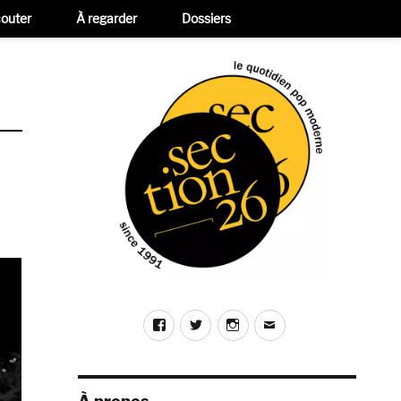
outer
À regarder
Dossiers
Facebook
Twitter
Instagram
E-
mail