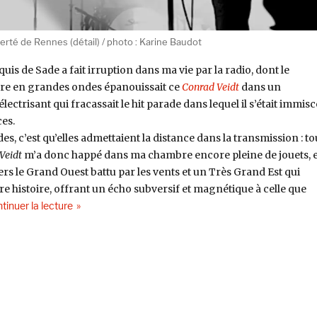
erté de Rennes (détail) / photo : Karine Baudot
uis de Sade a fait irruption dans ma vie par la radio, dont le
re en grandes ondes épanouissait ce
Conrad Veidt
dans un
ctrisant qui fracassait le hit parade dans lequel il s’était immisc
es.
s, c’est qu’elles admettaient la distance dans la transmission : to
Veidt
m’a donc happé dans ma chambre encore pleine de jouets, 
rs le Grand Ouest battu par les vents et un Très Grand Est qui
re histoire, offrant un écho subversif et magnétique à celle que
de « Une tentative d’évoquer le geste guitaristique de 
tinuer la lecture