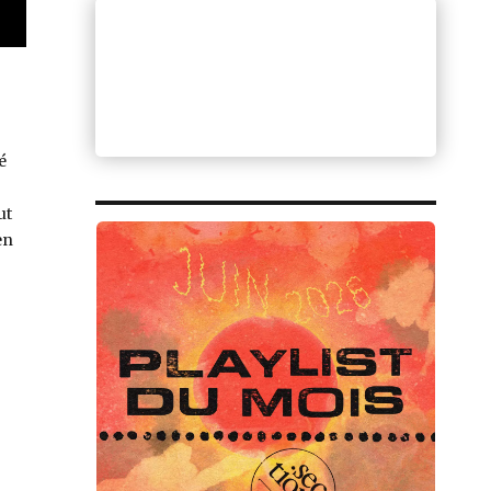
é
ut
en
Frank Darcel… »