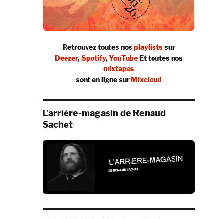
Retrouvez toutes nos
playlists
sur
Deezer
,
Spotify
,
YouTube
Et toutes nos
mixtapes
sont en ligne sur
Mixcloud
L’arrière-magasin de Renaud
Sachet