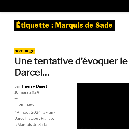
Étiquette :
Marquis de Sade
Catégories
hommage
Une tentative d’évoquer le
Darcel…
Auteur
Thierry Danet
Publié
18 mars 2024
le
Catégories
hommage
Étiquettes
Année : 2024
,
Frank
Darcel
,
Lieu : France
,
Marquis de Sade