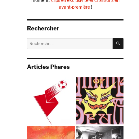
moment :
clips en exclusivité et chansons en
avant-première
!
Rechercher
RECHE
Recherche
pour :
Articles Phares