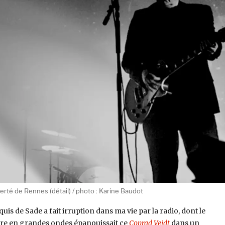
erté de Rennes (détail) / photo : Karine Baudot
uis de Sade a fait irruption dans ma vie par la radio, dont le
re en grandes ondes épanouissait ce
Conrad Veidt
dans un