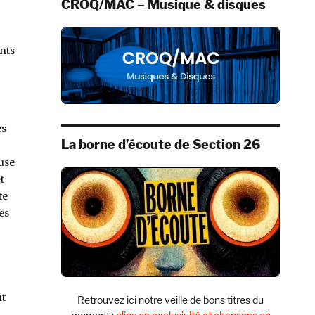
CROQ/MAC – Musique & disques
nts
es
La borne d’écoute de Section 26
euse
t
te
es
nt
Retrouvez ici notre veille de bons titres du