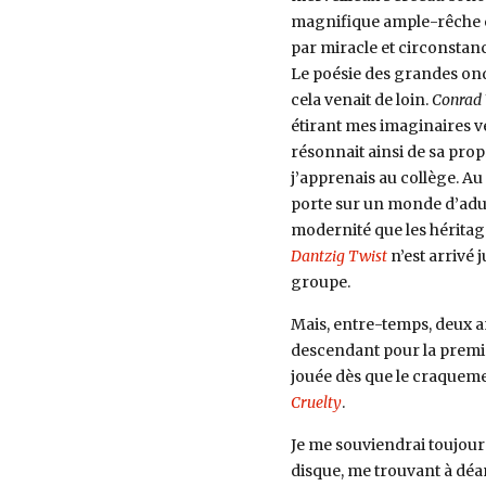
magnifique ample-rêche éle
par miracle et circonstanc
Le poésie des grandes onde
cela venait de loin.
Conrad 
étirant mes imaginaires ve
résonnait ainsi de sa prop
j’apprenais au collège.
Au 
porte sur un monde d’adult
modernité que les héritage
Dantzig Twist
n’est arrivé
groupe.
Mais, entre-temps, deux a
descendant pour la premi
jouée dès que le craquemen
Cruelty
.
Je me souviendrai toujours
disque, me trouvant à déa