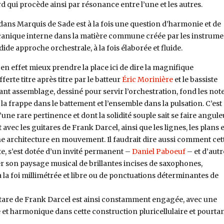
rd qui procède ainsi par résonance entre l’une et les autres.
dans Marquis de Sade est à la fois une question d’harmonie et de
canique interne dans la matière commune créée par les instrume
de approche orchestrale, à la fois élaborée et fluide.
t en effet mieux prendre la place ici de dire la magnifique
erte titre après titre par le batteur
Éric Morinière
et le bassiste
vant assemblage, dessiné pour servir l’orchestration, fond les not
la frappe dans le battement et l’ensemble dans la pulsation. C’est
’une rare pertinence et dont la solidité souple sait se faire angul
avec les guitares de Frank Darcel, ainsi que les lignes, les plans e
une architecture en mouvement. Il faudrait dire aussi comment cet
te, s’est dotée d’un invité permanent –
Daniel Paboeuf
– et d’autr
 son paysage musical de brillantes incises de saxophones,
la foi millimétrée et libre ou de ponctuations déterminantes de
guitare de Frank Darcel est ainsi constamment engagée, avec une
et harmonique dans cette construction pluricellulaire et pourta