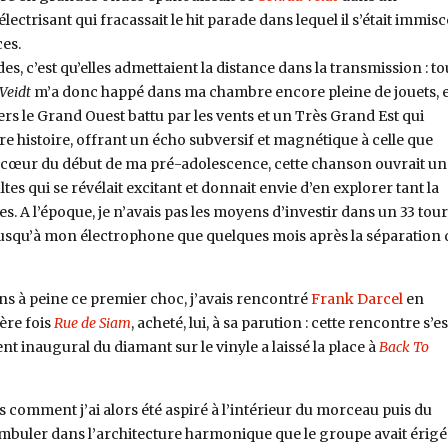
ctrisant qui fracassait le hit parade dans lequel il s’était immisc
es.
s, c’est qu’elles admettaient la distance dans la transmission : to
Veidt
m’a donc happé dans ma chambre encore pleine de jouets, 
rs le Grand Ouest battu par les vents et un Très Grand Est qui
re histoire, offrant un écho subversif et magnétique à celle que
cœur du début de ma pré-adolescence, cette chanson ouvrait un
es qui se révélait excitant et donnait envie d’en explorer tant la
s. A l’époque, je n’avais pas les moyens d’investir dans un 33 tour
 jusqu’à mon électrophone que quelques mois après la séparation 
ns à peine ce premier choc, j’avais rencontré
Frank Darcel
en
ère fois
Rue de Siam
, acheté, lui, à sa parution : cette rencontre s’es
t inaugural du diamant sur le vinyle a laissé la place à
Back To
 comment j’ai alors été aspiré à l’intérieur du morceau puis du
mbuler dans l’architecture harmonique que le groupe avait érigé