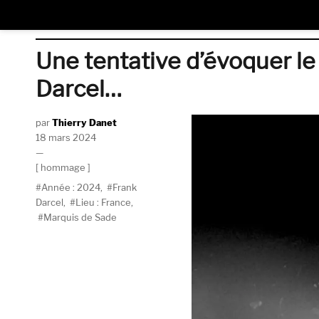
Une tentative d’évoquer le
Darcel…
Auteur
Thierry Danet
Publié
18 mars 2024
le
Catégories
hommage
Étiquettes
Année : 2024
,
Frank
Darcel
,
Lieu : France
,
Marquis de Sade