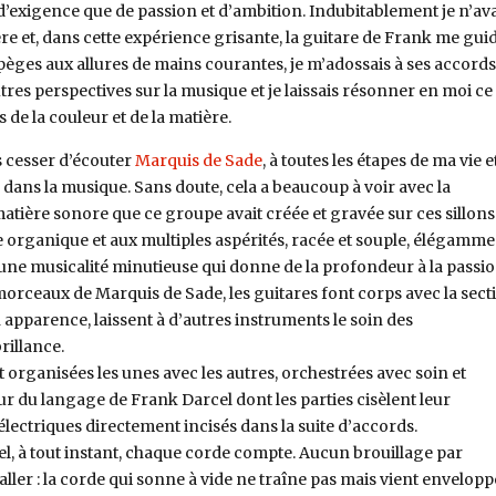
d’exigence que de passion et d’ambition. Indubitablement je n’ava
ère et, dans cette expérience grisante, la guitare de Frank me guid
rpèges aux allures de mains courantes, je m’adossais à ses accords
tres perspectives sur la musique et je laissais résonner en moi ce
s de la couleur et de la matière.
is cesser d’écouter
Marquis de Sade
, à toutes les étapes de ma vie e
dans la musique. Sans doute, cela a beaucoup à voir avec la
matière sonore que ce groupe avait créée et gravée sur ces sillons
e organique et aux multiples aspérités, racée et souple, élégamme
 une musicalité minutieuse qui donne de la profondeur à la passio
morceaux de Marquis de Sade, les guitares font corps avec la sect
apparence, laissent à d’autres instruments le soin des
rillance.
 organisées les unes avec les autres, orchestrées avec soin et
ur du langage de Frank Darcel dont les parties cisèlent leur
électriques directement incisés dans la suite d’accords.
el, à tout instant, chaque corde compte. Aucun brouillage par
ller : la corde qui sonne à vide ne traîne pas mais vient envelopp