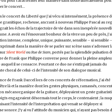
t-on pour caractériser leur manière sans doute littéralement post
er le concert…
s le concert du Liberté que j’ai vécu si intensément, la présence d
e granitique, rocheuse, ancrant à nouveau Philippe Pascal au re
grait les échos de la trajectoire de vie dans son inespérée nouvell
. A avoir eu l’émouvant bonheur de la vivre un peu de près, j’a
ation intense, complexe, unique, puissante, sensible – si sensible 
exprimait dans la manière de se parler sur scène sans s’adresser l
 sur
Silent World
ou
Rue de Siam
, portés par la splendide pulsation 
tare de Frank que Philippe converse pour donner la pleine ampleu
 auquel il se consacre. Pourtant ce duo ne s’extirpait jamais du
te choral de celui-ci de l’intensité de son dialogue musical.
nce de Frank Darcel lors de ces concerts de réformation, j’ai été
être là et la manière dont les gestes physiques, ramassés, concen
on mécanorganique de la guitare, déployaient un geste guitarist
oigts engageaient désormais tout le corps, le contenaient ; la nu
isant l’intensité de l’interprétation qui venait se déployer si
sonore. J’y ai vu l’attitude du musicien qui, n’ayant pas besoin 