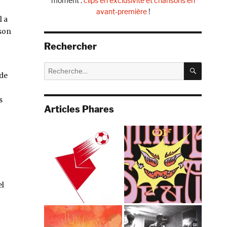
moment :
clips en exclusivité et chansons en
avant-première
!
l a
 son
Rechercher
RECHE
Recherche
 de
pour :
s
Articles Phares
el