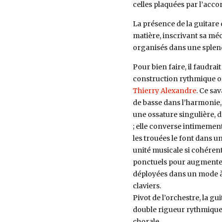
celles plaquées par l’acco
La présence de la guitare 
matière, inscrivant sa mé
organisés dans une splendi
Pour bien faire, il faudrai
construction rythmique off
Thierry Alexandre
. Ce sa
de basse dans l’harmonie, 
une ossature singulière, d
; elle converse intimement 
les trouées le font dans 
unité musicale si cohéren
ponctuels pour augmenter
déployées dans un mode à 
claviers.
Pivot de l’orchestre, la 
double rigueur rythmique 
chorale.