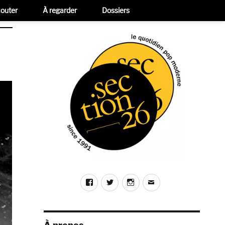
outer
À regarder
Dossiers
Facebook
Twitter
Instagram
E-
mail