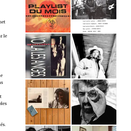
met
r le
me
ns
t
ples
és.