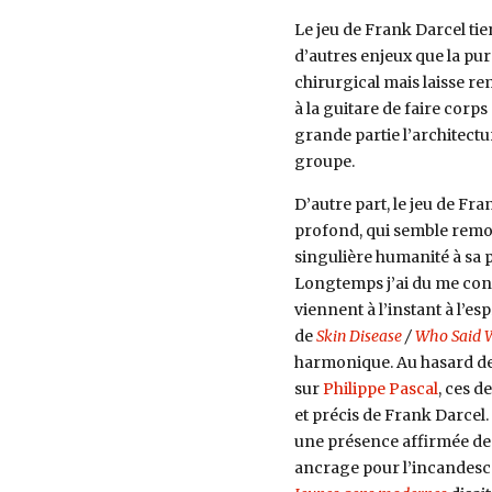
Le jeu de Frank Darcel tie
d’autres enjeux que la pur
chirurgical mais laisse re
à la guitare de faire corp
grande partie l’architectur
groupe.
D’autre part, le jeu de Fr
profond, qui semble remon
singulière humanité à sa 
Longtemps j’ai du me cont
viennent à l’instant à l’esp
de
Skin Disease
/
Who Said 
harmonique. Au hasard de
sur
Philippe Pascal
, ces d
et précis de Frank Darcel
une présence affirmée de
ancrage pour l’incandescen