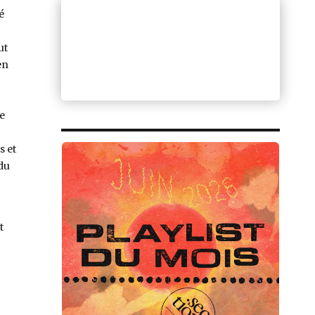
é
ut
en
e
s et
du
t