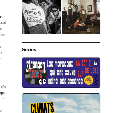
e
gard
e
i eu
–
a
Séries
du
r
trés
ique
que
de