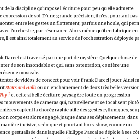
nt de la discipline qu’impose l’écriture pour peu qu’elle admette
e expression de soi. D’une grande précision, il n’est pourtant pas
monter entre les gestes un flottement, parfois une houle, qui per
s avec l’orchestre, par résonance. Alors même qu’il en fabrique en
e, il est ainsi totalement au service de l’orchestration déployée pa
ank Darcel est traversé par une part de mystère. Quelque chose de
ter de son insondable et qui, sans ostentation, confère une
présence musicale.
enter de vidéos de concert pour voir Frank Darcel jouer. Ainsi 
rit
Stairs and Halls
ou un enchainement de deux très belles versio
Why ?
et cette si belle écriture paysagère toute en progression
s mouvements de cameras qui, naturellement se focalisent plutô
ernières captent la chorégraphie utile des gestes rythmiques, sou
. Son corps est alors engagé, jusque dans ses déplacements, dans
 manière incisive, scénique et pourtant hors-show, comme un
ce gestualisée dans laquelle Philippe Pascal se déploie à ses côt