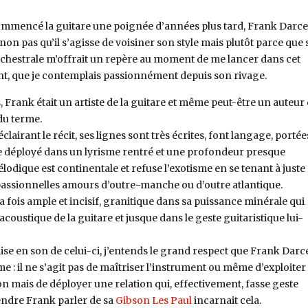
mmencé la guitare une poignée d’années plus tard, Frank Darce
 non pas qu’il s’agisse de voisiner son style mais plutôt parce que
orchestrale m’offrait un repère au moment de me lancer dans cet
t, que je contemplais passionnément depuis son rivage.
Frank était un artiste de la guitare et même peut-être un auteur
 du terme.
lairant le récit, ses lignes sont très écrites, font langage, portée
e déployé dans un lyrisme rentré et une profondeur presque
odique est continentale et refuse l’exotisme en se tenant à juste
passionnelles amours d’outre-manche ou d’outre atlantique.
la fois ample et incisif, granitique dans sa puissance minérale qui
l’acoustique de la guitare et jusque dans le geste guitaristique lui-
ise en son de celui-ci, j’entends le grand respect que Frank Darc
me : il ne s’agit pas de maîtriser l’instrument ou même d’exploiter
on mais de déployer une relation qui, effectivement, fasse geste
endre Frank parler de sa
Gibson Les Paul
incarnait cela.