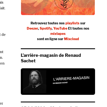
is
ait.
Retrouvez toutes nos
playlists
sur
Deezer
,
Spotify
,
YouTube
Et toutes nos
mixtapes
t de
sont en ligne sur
Mixcloud
nt
L’arrière-magasin de Renaud
n.
Sachet
ion
er