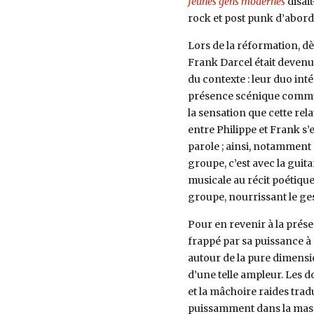
Jeunes gens modernes
disai
rock et post punk d’abord
Lors de la réformation, dè
Frank Darcel était devenu
du contexte : leur duo inté
présence scénique commune
la sensation que cette rel
entre Philippe et Frank s’
parole ; ainsi, notamment
groupe, c’est avec la gui
musicale au récit poétique
groupe, nourrissant le ges
Pour en revenir à la prése
frappé par sa puissance à 
autour de la pure dimensi
d’une telle ampleur. Les d
et la mâchoire raides tradu
puissamment dans la masse 