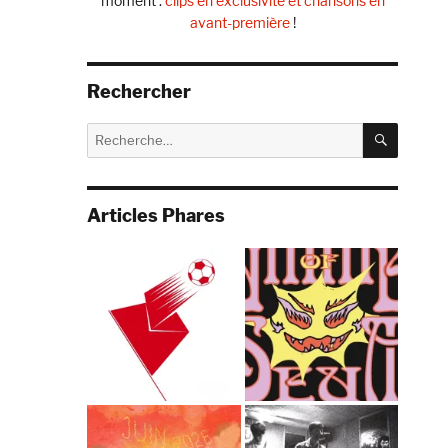
moment :
clips en exclusivité et chansons en
avant-première
!
Rechercher
RECHE
Recherche
pour :
Articles Phares