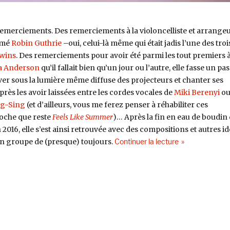
merciements. Des remerciements à la violoncelliste et arrange
mmé
Robin Guthrie
–oui, celui-là même qui était jadis l’une des troi
wins
. Des remerciements pour avoir été parmi les tout premiers 
 Anderson
qu’il fallait bien qu’un jour ou l’autre, elle fasse un pa
ver sous la lumière même diffuse des projecteurs et chanter ses
ès les avoir laissées entre les cordes vocales de
Miki Berenyi
ou
ng-Sing
(et d’ailleurs, vous me ferez penser à réhabiliter ces
poche que reste
Feels Like Summer
)… Après la fin en eau de boudin
 2016, elle s’est ainsi retrouvée avec des compositions et autres i
de « Selectora
son groupe de (presque) toujours.
Continuer la lecture