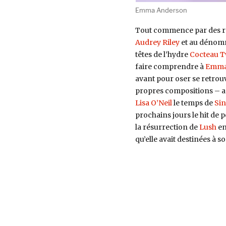
Emma Anderson
Tout commence par des re
Audrey Riley
et au déno
têtes de l’hydre
Cocteau T
faire comprendre à
Emma
avant pour oser se retrou
propres compositions – apr
Lisa O’Neil
le temps de
Si
prochains jours le hit de 
la résurrection de
Lush
en
qu’elle avait destinées à 