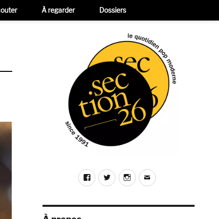
outer
À regarder
Dossiers
Facebook
Twitter
Instagram
E-
mail