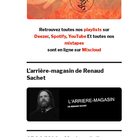
Retrouvez toutes nos
playlists
sur
Deezer
,
Spotify
,
YouTube
Et toutes nos
mixtapes
sont en ligne sur
Mixcloud
L’arrière-magasin de Renaud
Sachet