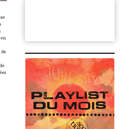
use
s
à
s en
 de
 de
dées
ma : Emma Anderson »