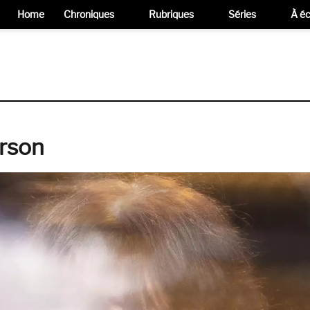
Home
Chroniques
Rubriques
Séries
À éc
rson