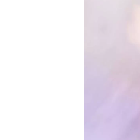
Selectorama
:
Emma
Anderson