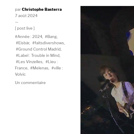
Auteur
Christophe Basterra
Publié
7 août 2024
le
Catégories
post live
Étiquettes
Année : 2024
,
Bang
,
Eisbär
,
faitsdivershows
,
Ground Control Madrid
,
Label : Trouble in Mind
,
Les Vinzelles
,
Lieu :
France
,
Melenas
,
ville :
Volvic
sur
Un commentaire
Melenas
de
cœur