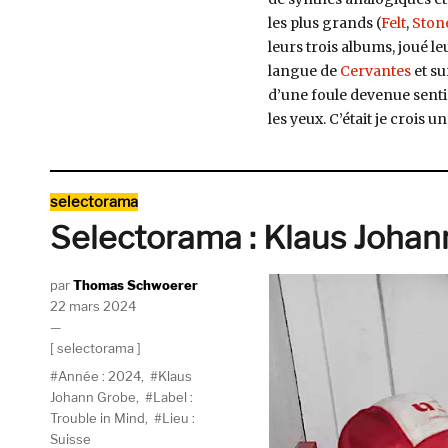
les plus grands (
Felt
,
Ston
leurs trois albums, joué le
langue de
Cervantes
et su
d’une foule devenue sentim
les yeux. C’était je crois
Catégories
selectorama
Selectorama : Klaus Joha
Auteur
Thomas Schwoerer
Publié
22 mars 2024
le
Catégories
selectorama
Étiquettes
Année : 2024
,
Klaus
Johann Grobe
,
Label :
Trouble in Mind
,
Lieu :
Suisse