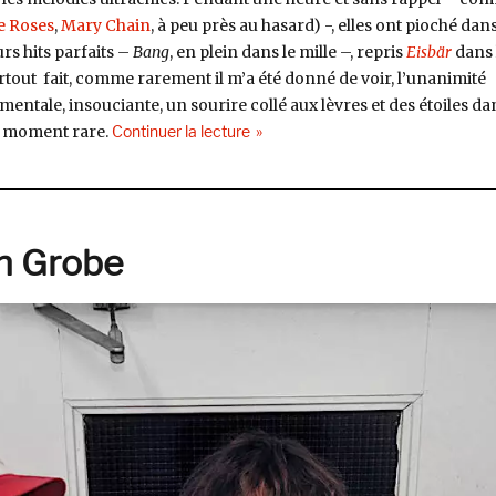
e Roses
,
Mary Chain
, à peu près au hasard) -, elles ont pioché dan
urs hits parfaits –
Bang
, en plein dans le mille –, repris
Eisbär
dans 
rtout fait, comme rarement il m’a été donné de voir, l’unanimité
entale, insouciante, un sourire collé aux lèvres et des étoiles da
de « Melenas de cœur »
 un moment rare.
Continuer la lecture
nn Grobe