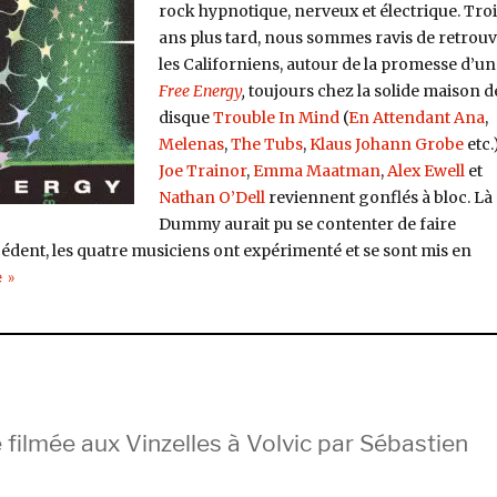
rock hypnotique, nerveux et électrique. Troi
ans plus tard, nous sommes ravis de retrou
les Californiens, autour de la promesse d’un
Free Energy
,
toujours chez la solide maison d
disque
Trouble In Mind
(
En Attendant Ana
,
Melenas
,
The Tubs
,
Klaus Johann Grobe
etc.)
Joe Trainor
,
Emma Maatman
,
Alex Ewell
et
Nathan O’Dell
reviennent gonflés à bloc. Là
Dummy aurait pu se contenter de faire
écédent, les quatre musiciens ont expérimenté et se sont mis en
de « Dummy, Free Energy (Trouble In Mind) »
e
filmée aux Vinzelles à Volvic par Sébastien