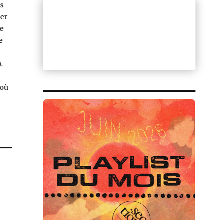
s
ver
e
e
.
 où