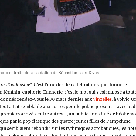
photo extraite de la captation de Sébastien Faits-Divers
tre, d’optimisme”
. C’est l’une des deux définitions que donne le
minin, euphorie. Euphorie, c’est le mot qui s’est imposé à tout
ent donnés rendez-vous le 30 mars dernier aux
Vinzelles
, à Volvic. U
 tout à fait semblable aux autres pour le public présent – avec ba
s premiers arrivés, entre autres –, un public constitué de béotiens 
uis par la pop élastique des quatre jeunes filles de Pampelune,
 qui semblaient rebondir sur les rythmiques acrobatiques, les not
 les mélodies ultrachics. Pendant une heure et sans rappel – co