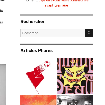
moment :
clips en exclusivité et chansons en
avant-première
!
s
la
Rechercher
ns
RECHE
Recherche
pour :
Articles Phares