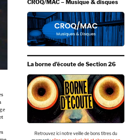
CROQ/MAC – Musique & disques
La borne d’écoute de Section 26
es
n
dge
et
es
Retrouvez ici notre veille de bons titres du
mme