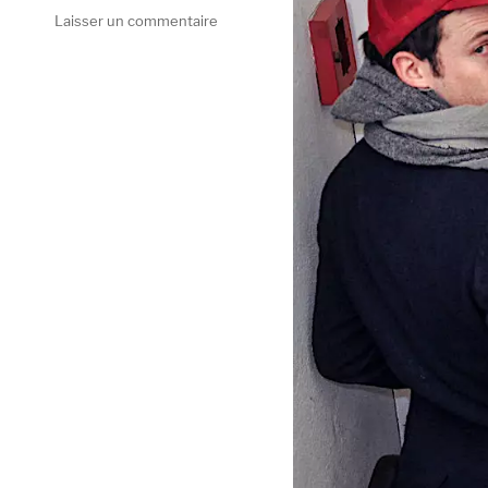
sur
Laisser un commentaire
Selectorama
:
Klaus
Johann
Grobe