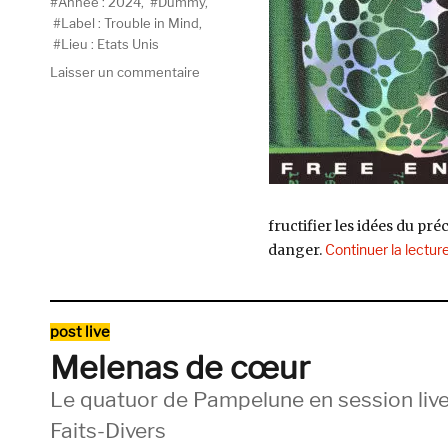
Étiquettes
Année : 2024
,
Dummy
,
Label : Trouble in Mind
,
Lieu : Etats Unis
sur
Laisser un commentaire
Dummy,
Free
Energy
(Trouble
In
Mind)
fructifier les idées du pr
danger.
Continuer la lectur
Catégories
post live
Melenas de cœur
Le quatuor de Pampelune en session live 
Faits-Divers