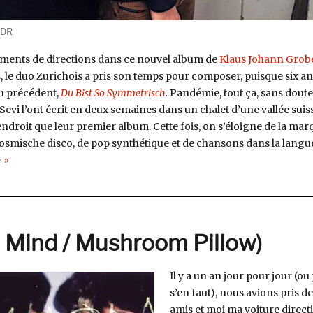
 DR
ements de directions dans ce nouvel album de
Klaus Johann Grob
, le duo Zurichois a pris son temps pour composer, puisque six an
u précédent,
Du Bist So Symmetrisch
.
Pandémie, tout ça, sans doute 
 Sevi l’ont écrit en deux semaines dans un chalet d’une vallée suis
droit que leur premier album. Cette fois, on s’éloigne de la mar
 kosmische disco, de pop synthétique et de chansons dans la langu
de « Selectorama : Klaus Johann Grobe »
e
n Mind / Mushroom Pillow)
Il y a un an jour pour jour (ou
s’en faut), nous avions pris d
amis et moi ma voiture direct