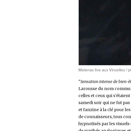
Melenas live aux Vinzelles / 
“Sensation intense de bien-ê
Larousse du nom commun fé
celles et ceux qui s’étai
samedi soir qui ne fut pas
et fanzine à la clé pour le
de connaisseurs, tous conq
hypnotisés par les visuels
de synthés analogiques et