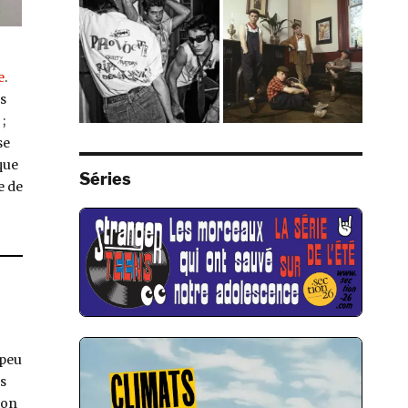
e
.
s
;
se
que
Séries
e de
 peu
es
ion