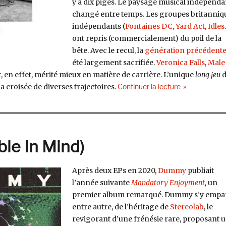
y a dix piges. Le paysage musical indépenda
changé entre temps. Les groupes britanniq
indépendants (
Fontaines DC
,
Yard Act
,
Idles
ont repris (commercialement) du poil de la
bête. Avec le recul, la
génération précédent
été largement sacrifiée.
Veronica Falls
,
Male
, en effet, mérité mieux en matière de carrière. L’unique
long jeu
de « Primitive
 la croisée de diverses trajectoires.
Continuer la lecture
le In Mind)
Après deux EPs en 2020,
Dummy
publiait
l’année suivante
Mandatory Enjoyment
,
un
premier album remarqué. Dummy s’y empar
entre autre, de l’héritage de
Stereolab
, le
revigorant d’une frénésie rare, proposant 