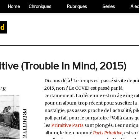
Home
Chroniques
Rubriques
Séries
À éc
nd
itive (Trouble In Mind, 2015)
Dix ans déjà ! Le temps est passé si vite depu
2015, non ? Le COVID est passé par là
certainement. La décennie est un âge ingra
pour un album, trop récent pour susciter la
nostalgie, pas assez proche de l’actualité, pil
poil parfait pour le purgatoire ! Voilà dans q
les
Primitive Parts
sont plongés. Leur uniqu
album, le bien nommé
Parts Primitive
,
est sort