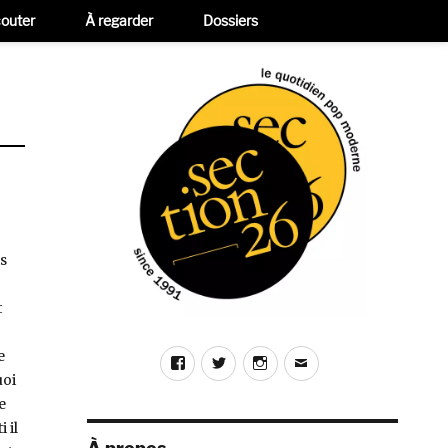
outer
À regarder
Dossiers
is
t
e
Facebook
Twitter
Instagram
E-
uoi
mail
e
i il