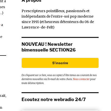
À propos
nt a
ues
Prescripteurs pointilleux, passionnés et
…)
indépendants de l’entre-soi pop moderne
since 1991 (et heureux détenteurs du 06 de
e
a
Lawrence-de-Felt)
de
 Parts, Parts Primitive (Trouble In Mind, 2015) »
NOUVEAU ! Newsletter
bimensuelle SECTION26
S’inscrire
En cliquant sur ce lien, vous acceptez d’être tenus au courant de nos
dernières nouvelles via l’e-mail de votre choix.
Nous contacter
pour
toute désinscription.
ait,
Ecoutez notre webradio 24/7
un