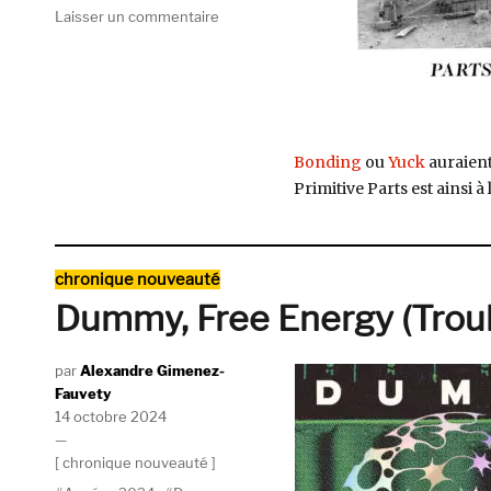
sur
Laisser un commentaire
Primitive
Parts,
Parts
Primitive
(Trouble
In
Bonding
ou
Yuck
auraient
Mind,
Primitive Parts est ainsi à
2015)
Catégories
chronique nouveauté
Dummy, Free Energy (Troub
Auteur
Alexandre Gimenez-
Fauvety
Publié
14 octobre 2024
le
Catégories
chronique nouveauté