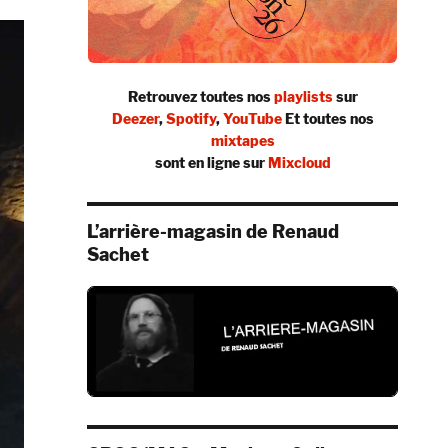
Retrouvez toutes nos
playlists
sur
Deezer
,
Spotify
,
YouTube
Et toutes nos
mixtapes
sont en ligne sur
Mixcloud
L’arrière-magasin de Renaud
Sachet