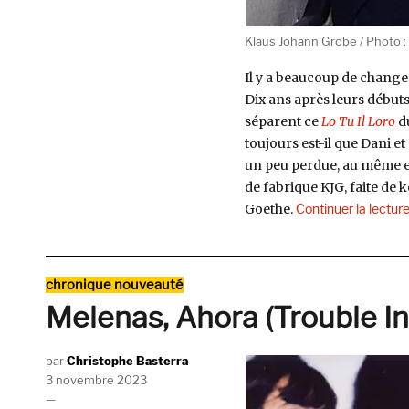
Klaus Johann Grobe / Photo :
Il y a beaucoup de chang
Dix ans après leurs débuts
séparent ce
Lo Tu Il Loro
d
toujours est-il que Dani et
un peu perdue, au même en
de fabrique KJG, faite de
Goethe.
Continuer la lectur
Catégories
chronique nouveauté
Melenas, Ahora (Trouble I
Auteur
Christophe Basterra
Publié
3 novembre 2023
le