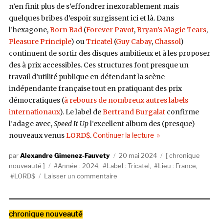
n’en finit plus de s’effondrer inexorablement mais
quelques bribes d’espoir surgissent ici et là. Dans
l’hexagone,
Born Bad
(
Forever Pavot
,
Bryan’s Magic Tears
,
Pleasure Principle
) ou
Tricatel
(
Guy Cabay
,
Chassol
)
continuent de sortir des disques ambitieux et à les proposer
des à prix accessibles. Ces structures font presque un
travail d’utilité publique en défendant la scène
indépendante française tout en pratiquant des prix
démocratiques (
à rebours de nombreux autres labels
internationaux
). Le label de
Bertrand Burgalat
confirme
l’adage avec,
Speed It Up
l’excellent album des (presque)
de « LORD$, Speed It 
nouveaux venus
LORD$
.
Continuer la lecture
Auteur
Publié
Catégories
Alexandre Gimenez-Fauvety
20 mai 2024
chronique
Étiquettes
le
nouveauté
Année : 2024
,
Label : Tricatel
,
Lieu : France
,
sur
LORD$
Laisser un commentaire
LORD$,
Speed
It
Catégories
chronique nouveauté
Up