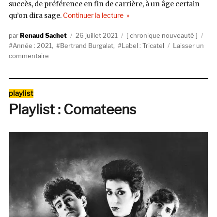
succès, de préférence en fin de carrière, à un âge certain
de « Bertrand Burgalat, Rêve Ca
qu’on dira sage.
Continuer la lecture
Auteur
Publié
Catégories
Éti
Renaud Sachet
26 juillet 2021
chronique nouveauté
le
Année : 2021
,
Bertrand Burgalat
,
Label : Tricatel
Laisser un
sur
commentaire
Bertrand
Burgalat, Rêve
Capital
Catégories
playlist
(Tricatel)
Playlist : Comateens