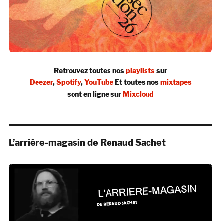
Retrouvez toutes nos
playlists
sur
Deezer
,
Spotify
,
YouTube
Et toutes nos
mixtapes
sont en ligne sur
Mixcloud
L’arrière-magasin de Renaud Sachet