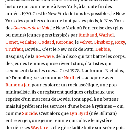
histoire qui commence à New York, à la toute fin des
années 1970. C’est le New York de tous les possibles, le New
York des quartiers où on ne fout pas les pieds, le New York
des
Guerriers de la Nuit
, le New York où l’on croise des (plus
ou moins) jeunes gens inspirés par
Rimbaud
,
Warhol
,
Genet
,
Verlaine
,
Godard
,
Kerouac
, le
Velvet
,
Ginsberg
,
Roxy
,
Truffaut
, Bowie… C’est le New York de Patti,
Debbie
,
Basquiat, de la
no-wave
, de la disco qui fait battre les corps,
des jeunes femmes qui se rêvent stars, d’artistes qui
s’exposent dans les rues… C’est 1978. L’automne. Nicholas,
né Dembling, se surnomme
North
et s’acoquine avec
Ramona Jan
pour explorer un rock ascétique, une pop
minimaliste. Ils enregistrent quelques originaux, une
reprise d’un morceau de Bowie, font appel à un batteur
mais lui préfèrent les services d’une boite à rythmes – oui,
comme
Suicide
. C’est alors que
Lyn Byrd
(née Billman)
entre en jeu, une jeune femme qui cultive le mystère
derrière ses
Wayfarer
: elle gère ladite boite sur scène puis