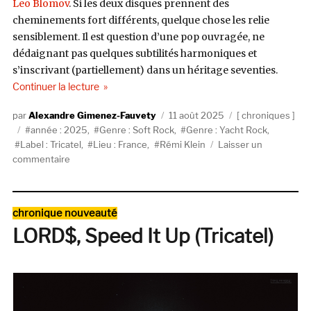
Leo Blomov
. Si les deux disques prennent des
cheminements fort différents, quelque chose les relie
sensiblement. Il est question d’une pop ouvragée, ne
dédaignant pas quelques subtilités harmoniques et
s’inscrivant (partiellement) dans un héritage seventies.
de « Rémi Klein, Friend in Need (Tricatel) »
Continuer la lecture
Auteur
Publié
Catégories
Alexandre Gimenez-Fauvety
11 août 2025
chroniques
Étiquettes
le
année : 2025
,
Genre : Soft Rock
,
Genre : Yacht Rock
,
Label : Tricatel
,
Lieu : France
,
Rémi Klein
Laisser un
sur
commentaire
Rémi
Klein,
Friend
Catégories
chronique nouveauté
in
LORD$, Speed It Up (Tricatel)
Need
(Tricatel)