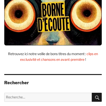
Retrouvez ici notre veille de bons titres du moment :
clips en
exclusivité et chansons en avant-première
!
Rechercher
R
Recherche
pour :