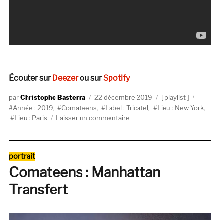
Écouter sur
Deezer
ou sur
Spotify
Auteur
Publié
Catégories
Étiquet
Christophe Basterra
22 décembre 2019
playlist
le
Année : 2019
,
Comateens
,
Label : Tricatel
,
Lieu : New York
,
sur
Lieu : Paris
Laisser un commentaire
Playlist
:
Comateens
Catégories
portrait
Comateens : Manhattan
Transfert