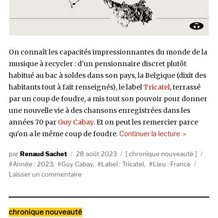
On connaît les capacités impressionnantes du monde de la
musique à recycler : d’un pensionnaire discret plutôt
habitué au bac à soldes dans son pays, la Belgique (dixit des
habitants tout à fait renseignés), le label
Tricatel
, terrassé
par un coup de foudre, a mis tout son pouvoir pour donner
une nouvelle vie à des chansons enregistrées dans les
années 70 par
Guy Cabay
. Et on peut les remercier parce
de « Guy Cab
qu’on a le même coup de foudre.
Continuer la lecture
Auteur
Publié
Catégories
Étiq
Renaud Sachet
28 août 2023
chronique nouveauté
le
Année : 2023
,
Guy Cabay
,
Label : Tricatel
,
Lieu : France
sur
Laisser un commentaire
Guy
Cabay,
Cabaycédaire
Catégories
chronique nouveauté
(Tricatel)