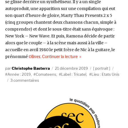
se glisse derrière un synthétiseur. Il y a un single
autoproduit, une apparition sur une compilation qui eut
son quart d’heure de gloire, Marty Thau Presents 2 x 5
(cinq groupes chantent deux chansons chacun, simple à
comprendre) et dont le sous-titre était sans équivoque :
New York – New Wave. Et puis, Ramona décide de partir
alors que le couple – à la scène mais aussi à la ville –
accueille en avril 1980 le petit frère de Nic à la guitare, le
de « Comateens : Manhattan
prénommé
Oliver
.
Continuer la lecture
Auteur
Publié
Catégories
Étique
Christophe Basterra
21 décembre 2019
portrait
le
Année : 2019
,
Comateens
,
Label : Tricatel
,
Lieu : Etats Unis
sur
3 commentaires
Comateens
:
Manhattan
Transfert